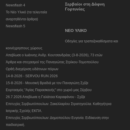
Σερβαίοι στη Δάφνη
Newsflash 4
Γορτυνίας
Το Νέο Υλικό (τα τελευταία
αναρτηθέντα άρθρα)
Newsflash 5
ΝΕΟ ΥΛΙΚΟ
Οδηγίες για τραπεζοκαθίσματα και
κοινόχρηστους χώρους
Απεβίωσε ο Ιωάννης Ανδρ. Κουτσανδρέας (3-8-2026), 73 ετών
Άρθρα και στοχασμοί της Παναγιώτας Στρίκου-Τομοπούλου
Ορθή διαχείριση υδάτινων πόρων
14-8-2026 - SERVOU RUN 2026
15-8-2026 - Μουσική Βραδιά με τον Παναγιώτη Σχίζα
Εορτασμός "Αγίας Παρασκευής" στο χωριό μας Σέρβου
26.7.2026 Απεβίωσε η Γαλάτεια Καραφάνου - Σχίζα
Επιτυχίες Σερβιωτόπουλων. Σακελλαρίου Στρατηγούλα. Καθηγήτρια
Ιατρικής Σχολής ΕΚΠΑ.
Επιτυχίες Σερβιωτόπουλων: Δημοπούλου Ευγενία. Ειδίκευση στην
παιδιατρική.