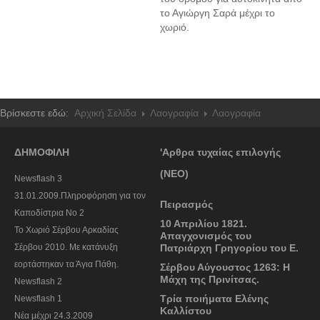
το Αγιώργη Σαρά μέχρι το
χωριό.
Βρίσκεστε εδώ:
Αρχική Σελίδα
Λαογραφία
Λαογραφία
ΔΗΜΟΦΙΛΗ
'Αρθρα τυχαίας επιλογής
(ΝΕΟ)
Newsflash 3
31.01.2009.Πληροφόρηση για τον
Πειρασμός
Καποδίστρια Νο 2
10 Απριλίου 1821.
To Χωριό Σέρβου Αρκαδίας
Απαγχονισμός του
Σέρβου 2010. Με κατάνυξη
Πατριάρχη Γρηγορίου του Ε.
εορτάστηκαν τα Άγια Πάθη.
Σέρβου Αύγουστος 1263: Η
Μάχη της Πρινίτσας.
Newsflash 2
Τρία ποιήματα Ελένης
Newsflash 1
Καλλίστου
Nέα μέχρι 24.3.2009