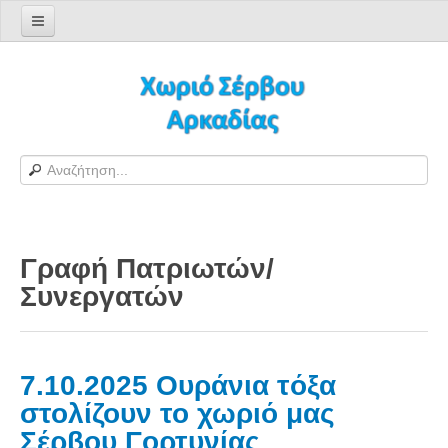
Αρχική σελίδα
Log in/out
Φόρμα εγγραφής χρήστη
H Ιστοσελίδα μας
Χωριό Σέρβου
Το χωριό Σέρβου
Γραφή Πατριωτών/
Αράπηδες
Συνεργατών
Αξιοθέατα
Χάρτης ευρύτερης περιοχής
Σέρβου - Δορυφορική Google
7.10.2025 Ουράνια τόξα
Σέρβου και Δήμος Γορτυνίας
στολίζουν το χωριό μας
Σερβαίοι
Σέρβου Γορτυνίας