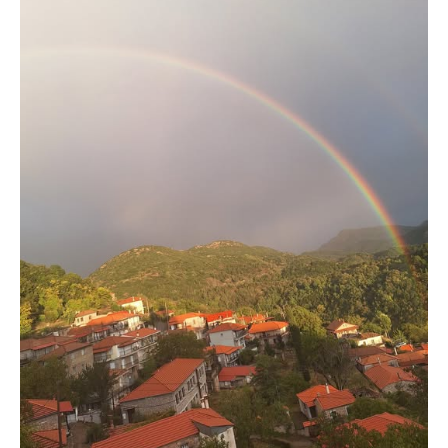
Τα Τελευταία Νέα
Αυτοί που έφυγαν για πάντα
Γάμοι - Γεννήσεις - Βαπτίσεις
Επιτυχίες - Διακρίσεις
Μηνύματα Επισκεπτών
παλιά αρχειοθετημένα
Λαογραφία
Πολιτιστικά
Οπτικοακουστικά
Φωτορεπορτάζ
Δημοτικά Τραγούδια
Videos
Albums Φωτογραφιών
Παλιές Φωτογραφίες του 1930