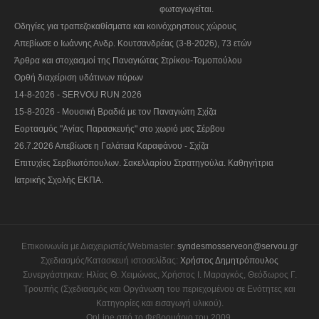
φωταγωγείται.
Οδηγίες για τραπεζοκαθίσματα και κοινόχρηστους χώρους
Απεβίωσε ο Ιωάννης Ανδρ. Κουτσανδρέας (3-8-2026), 73 ετών
Άρθρα και στοχασμοί της Παναγιώτας Στρίκου-Τομοπούλου
Ορθή διαχείριση υδάτινων πόρων
14-8-2026 - SERVOU RUN 2026
15-8-2026 - Μουσική Βραδιά με τον Παναγιώτη Σχίζα
Εορτασμός "Αγίας Παρασκευής" στο χωριό μας Σέρβου
26.7.2026 Απεβίωσε η Γαλάτεια Καραφάνου - Σχίζα
Επιτυχίες Σερβιωτόπουλων. Σακελλαρίου Στρατηγούλα. Καθηγήτρια
Ιατρικής Σχολής ΕΚΠΑ.
Επικοινωνία με Διαχειριστές/Webmaster:
syndesmosserveon@servou.gr
Σχεδιασμός/Κατασκευή ιστοσελίδας:
Χρήστος Δημητρόπουλος
Συνεργάστηκαν: Ηλίας Θ. Χειμώνας, Χρήστος Ι. Μαραγκός, Θεόδωρος Γ.
Τρουπής (Σχεδιασμός και Οργάνωση του περιεχομένου σε Ενότητες και
Κατηγορίες και εισαγωγή υλικού).
OnLine από το Φεβρουάριο του 2009.