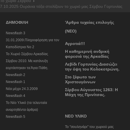
Το χωριό Σέρβου
7.10.2025 Ουράνια τόξα στολίζουν το χωριό μας Σέρβου Γορτυνίας
ΔΗΜΟΦΙΛΗ
'Αρθρα τυχαίας επιλογής
(ΝΕΟ)
Newsflash 3
31.01.2009.Πληροφόρηση για τον
Αγροτιά!!!
Καποδίστρια Νο 2
Η καθημερινή ανδρική
To Χωριό Σέρβου Αρκαδίας
φορεσιά της Αρκαδίας
Σέρβου 2010. Με κατάνυξη
Λεβίδι Γορτυνίας-Διασώζει
εορτάστηκαν τα Άγια Πάθη.
την όψη του Κολοκοτρώνη.
Newsflash 2
Στο ξέφωτο των
Χριστουγέννων
Newsflash 1
Nέα μέχρι 24.3.2009
Σέρβου Αύγουστος 1263: Η
Μάχη της Πρινίτσας.
Newsflash 4
Το Νέο Υλικό (τα τελευταία
αναρτηθέντα άρθρα)
ΝΕΟ ΥΛΙΚΟ
Newsflash 5
To "σουληνάρι" του χωριού μας