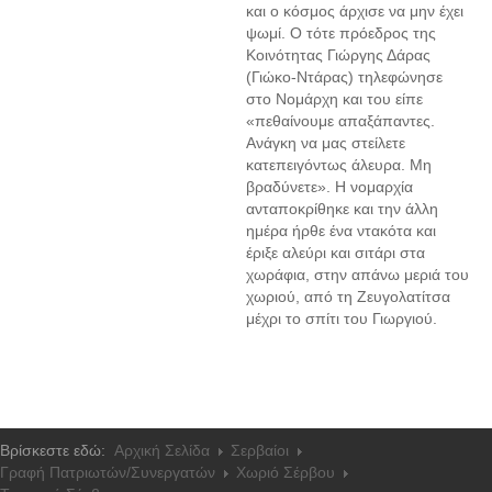
και ο κόσμος άρχισε να μην έχει
ψωμί. Ο τότε πρόεδρος της
Κοινότητας Γιώργης Δάρας
(Γιώκο-Ντάρας) τηλεφώνησε
στο Νομάρχη και του είπε
«πεθαίνουμε απαξάπαντες.
Ανάγκη να μας στείλετε
κατεπειγόντως άλευρα. Μη
βραδύνετε». Η νομαρχία
ανταποκρίθηκε και την άλλη
ημέρα ήρθε ένα ντακότα και
έριξε αλεύρι και σιτάρι στα
χωράφια, στην απάνω μεριά του
χωριού, από τη Ζευγολατίτσα
μέχρι το σπίτι του Γιωργιού.
Βρίσκεστε εδώ:
Αρχική Σελίδα
Σερβαίοι
Γραφή Πατριωτών/Συνεργατών
Χωριό Σέρβου