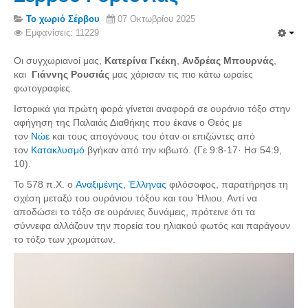
Σερβαίοι Συγγραφείς/Λογoτέχνες
Το χωριό Σέρβου
07 Οκτωβρίου 2025
Σερβαίοι Καλλιτέχνες
Εμφανίσεις: 11229
Γραφή Πατριωτών/Συνεργατών
Οι συγχωριανοί μας,
Κατερίνα Γκέκη
,
Ανδρέας Μπουρνάς
,
Σερβαίοι Αγωνιστές/Πεσόντες
και
Γιάννης Ρουσιάς
μας χάρισαν τις πιο κάτω ωραίες
φωτογραφίες.
Σερβαίοι για το Σέρβου
Ιστορικά για πρώτη φορά γίνεται αναφορά σε ουράνιο τόξο στην
Σύνδεσμος Σερβαίων
αφήγηση της Παλαιάς Διαθήκης που έκανε ο Θεός με
τον
Νώε
και τους απογόνους του όταν οι επιζώντες από
Εφημερίδα Αρτοζήνος
τον
Κατακλυσμό
βγήκαν από την κιβωτό. (Γε 9:8-17· Ησ 54:9,
Ηλεκτρονική έκδοση Αρτοζήνου
10).
Θέματα και δράσεις Συνδέσμου
Το 578 π.Χ. ο
Αναξιμένης
,
Έλληνας
φιλόσοφος, παρατήρησε τη
σχέση μεταξύ του ουράνιου τόξου και του Ήλιου. Αντί να
Ανακοινώσεις
αποδώσει το τόξο σε ουράνιες δυνάμεις, πρότεινε ότι τα
Η ιστοσελίδα μας
σύννεφα αλλάζουν την πορεία του ηλιακού φωτός και παράγουν
το τόξο των χρωμάτων.
Χάρτης του Site (Sitemap)
Επικοινωνία
Τα Νέα