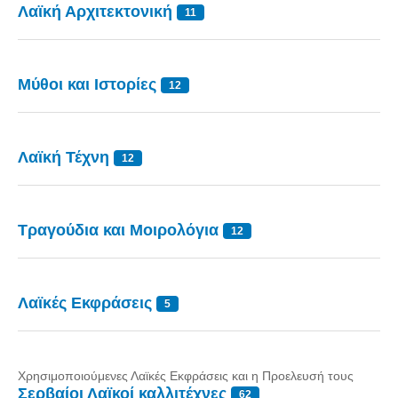
Λαϊκή Αρχιτεκτονική
Τα Τελευταία Νέα
11
Αυτοί που έφυγαν για πάντα
Γάμοι - Γεννήσεις - Βαπτίσεις
Μύθοι και Ιστορίες
12
Επιτυχίες - Διακρίσεις
Μηνύματα Επισκεπτών
παλιά αρχειοθετημένα
Λαϊκή Τέχνη
12
Λαογραφία
Πολιτιστικά
Τραγούδια και Μοιρολόγια
12
Οπτικοακουστικά
Φωτορεπορτάζ
Λαϊκές Εκφράσεις
5
Δημοτικά Τραγούδια
Videos
Albums Φωτογραφιών
Χρησιμοποιούμενες Λαϊκές Εκφράσεις και η Προελευσή τους
Σερβαίοι Λαϊκοί καλλιτέχνες
Παλιές Φωτογραφίες του 1930
62