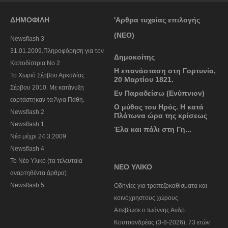
ΔΗΜΟΦΙΛΗ
'Αρθρα τυχαίας επιλογής
(ΝΕΟ)
Newsflash 3
31.01.2009.Πληροφόρηση για τον
Δημοκοίτης
Καποδίστρια Νο 2
Η επανάσταση στη Γορτυνία,
To Χωριό Σέρβου Αρκαδίας
20 Μαρτίου 1821.
Σέρβου 2010. Με κατάνυξη
Εν Παραδείσω (Ενύπνιον)
εορτάστηκαν τα Άγια Πάθη.
Ο μύθος του Ηρός. Η κατά
Newsflash 2
Πλάτωνα ώρα της κρίσεως
Newsflash 1
Έλα και πάλι στη Γη...
Nέα μέχρι 24.3.2009
Newsflash 4
Το Νέο Υλικό (τα τελευταία
ΝΕΟ ΥΛΙΚΟ
αναρτηθέντα άρθρα)
Newsflash 5
Οδηγίες για τραπεζοκαθίσματα και
κοινόχρηστους χώρους
Απεβίωσε ο Ιωάννης Ανδρ.
Κουτσανδρέας (3-8-2026), 73 ετών