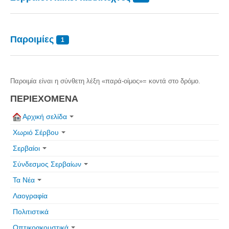
Πετρόκτιστα Σπίτια - Εκκλησίες
Πανοραμικές φωτογραφίες
Παροιμίες
1
Σύνδεσμοι
Παροιμία είναι η σύνθετη λέξη «παρά-οίμος»= κοντά στο δρόμο.
ΠΕΡΙΕΧΟΜΕΝΑ
Αρχική σελίδα
Χωριό Σέρβου
Σερβαίοι
Σύνδεσμος Σερβαίων
Τα Νέα
Λαογραφία
Πολιτιστικά
Οπτικοακουστικά