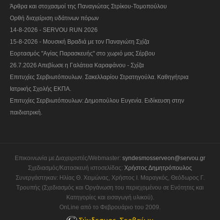
Άρθρα και στοχασμοί της Παναγιώτας Στρίκου-Τομοπούλου
Ορθή διαχείριση υδάτινων πόρων
14-8-2026 - SERVOU RUN 2026
15-8-2026 - Μουσική Βραδιά με τον Παναγιώτη Σχίζα
Εορτασμός "Αγίας Παρασκευής" στο χωριό μας Σέρβου
26.7.2026 Απεβίωσε η Γαλάτεια Καραφάνου - Σχίζα
Επιτυχίες Σερβιωτόπουλων. Σακελλαρίου Στρατηγούλα. Καθηγήτρια
Ιατρικής Σχολής ΕΚΠΑ.
Επιτυχίες Σερβιωτόπουλων: Δημοπούλου Ευγενία. Ειδίκευση στην
παιδιατρική.
Επικοινωνία με Διαχειριστές/Webmaster:
syndesmosserveon@servou.gr
Σχεδιασμός/Κατασκευή ιστοσελίδας:
Χρήστος Δημητρόπουλος
Συνεργάστηκαν: Ηλίας Θ. Χειμώνας, Χρήστος Ι. Μαραγκός, Θεόδωρος Γ.
Τρουπής (Σχεδιασμός και Οργάνωση του περιεχομένου σε Ενότητες και
Κατηγορίες και εισαγωγή υλικού).
OnLine από το Φεβρουάριο του 2009.