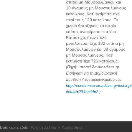
σπίτια μη Μουσουλμάνων και
10 άγαμους μη Μουσουλμάνους
κατοίκους. Κατ' εκτίμηση είχε
περί τους 120 κατοίκους. Το
χωριό Αρτοζήνος, το οποίο
επίσης αναφέρεται στα ίδια
Κατάστιχα, ήταν πολύ
μεγαλύτερο. Είχε 132 σπίτια μη
Μουσουλμάνων και 39 άγαμους
μη Μουσουλμάνους. Κατ'
εκτίμηση είχε 726 κατοίκους.
(Πηγή: Ιστοσελίδα Arcadians.gr.
Εισήγηση για τη Δημογραφική
Σύνθεση Λεονταρίου-Καρύταινας
http://conference.arcadians.gr/index.p
itemid=29&catid=2
)
Βρίσκεστε εδώ:
Αρχική Σελίδα
Λαογραφία