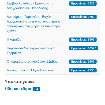
Σερβαίοι Συγγραφείς/Λογoτέχνες
Σέρβου Αρκαδίας - Ερανίσματα
Εμφανίσεις: 1525
Λαογραφίας και Παράδοσης
Σερβαίοι Καλλιτέχνες
Γραφή Πατριωτών/Συνεργατών
Λυκούρεση Γορτυνίας - Ευχές,
Εμφανίσεις: 1702
Λαογραφικά στοιχεία και αναμνήσεις
Σερβαίοι Αγωνιστές/Πεσόντες
από τη ζωή στο χωριό τα παλιότερα
χρόνια
Σερβαίοι για το Σέρβου
Σύνδεσμος Σερβαίων
Η νεράϊδα.
Εμφανίσεις: 6609
Εφημερίδα Αρτοζήνος
Παρατσούκλια συγχωριανών μας
Εμφανίσεις: 10527
Σερβαίων
Ηλεκτρονική έκδοση Αρτοζήνου
Οι νεράιδες στο χωριό μας Σέρβου
Εμφανίσεις: 9567
Θέματα και δράσεις Συνδέσμου
Ανακοινώσεις
Λαϊκός ύμνος - Η Αγιά Σαρακοστή
Εμφανίσεις: 9755
Η ιστοσελίδα μας
Υποκατηγορίες
Χάρτης του Site (Sitemap)
Ηθη και έθιμα
34
Επικοινωνία
Τα Νέα