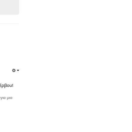
Σέρβου!
για μια