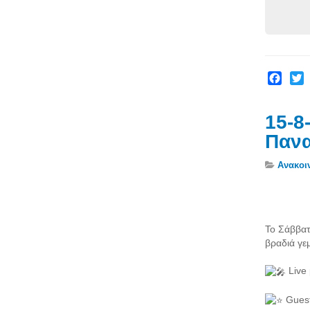
Facebo
Twit
15-8
Πανα
Ανακοι
Το Σάββατ
βραδιά γε
Live 
Guest