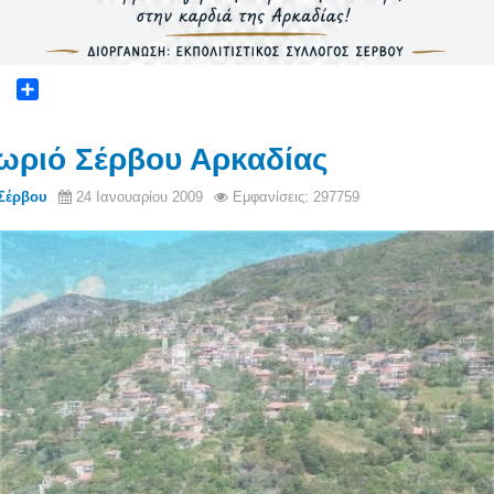
ok
ter
Share
ωριό Σέρβου Αρκαδίας
Σέρβου
24 Ιανουαρίου 2009
Εμφανίσεις: 297759