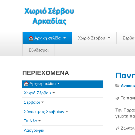
Αρχική σελίδα
Χωριό Σέρβου
Σερβα
Σύνδεσμοι
ΠΕΡΙΕΧΟΜΕΝΑ
Πανη
Αρχική σελίδα
Ανακοι
Χωριό Σέρβου
🌿 Το παν
Σερβαίοι
Την Παρασ
Σύνδεσμος Σερβαίων
γεμάτη πα
Τα Νέα
🎶 Ζωνταν
Λαογραφία