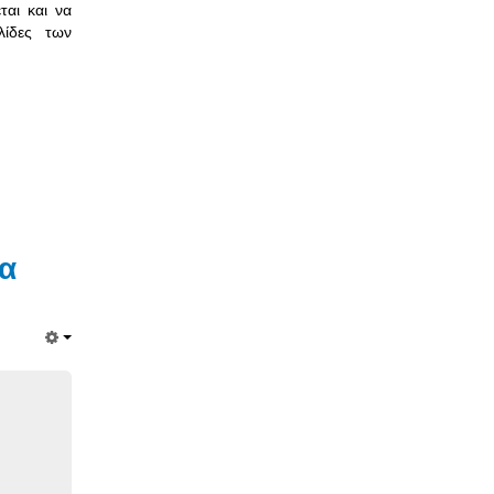
ται και να
λίδες των
τα