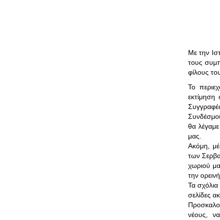
21_spyri_piperi_esperna
0:00
22_sti_roumeli_kaitomoria
0:00
Με την Ισ
τους συμπ
φίλους το
Το περιεχ
εκτίμηση
Συγγραφέ
Συνδέσμου
θα λέγαμε
μας.
Ακόμη, μ
των Σερβα
χωριού μα
την ορεινή
Τα σχόλια
σελίδες α
Προσκαλού
νέους, ν