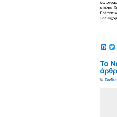
φωτογραφι
εμπλουτί
Πολιτιστι
Σας ευ
χ
όμ
Facebo
Twit
Το Ν
άρθρ
Σύνδεσ