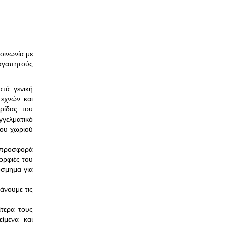
οινωνία με
 αγαπητούς
ατά γενική
εχνών και
ρίδας του
γγελματικό
του χωριού
 προσφορά
ορφιές του
όσμημα για
άνουμε τις
ίτερα τους
ίμενα και