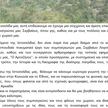
τοσελίδα μας αυτή επιδιώκουμε να έχουμε μια σύγχρονη και άμεση επικ
ατριώτες μας Σερβαίους, όπου γης, καθώς και με τους πολλούς και
υ χωριού μας.
όμενο της Ιστοσελίδας δεν είναι παρά ένα μικρό δείγμα από το κ
 σπουδαίο πνευματικό έργο των συμπατριωτών μας Σερβαίων Λογοτ
ων, καθώς και των συνεργατών αρθρογράφων της τοπικής εφημε
 μας, "Ο Αρτοζήνος", οι οποίοι προσέγγισαν, με συστηματικό και επα
 τρόπο, την Ιστορία και τη Λαογραφία της ιδιαίτερης πατρίδας τους, 
έσω της Ιστοσελίδας μας, θέλουμε να κάνουμε ευρύτερα γνωστή την
ίων στην Κοινωνία και το Έθνος, και να παρουσιάσουμε τις φυσικές ομ
ς, που, όπως φαίνεται και από τις σχετικές φωτογραφίες, είναι ένα κ
 Αρκαδία.
 και οι παρατηρήσεις σας είναι ευπρόσδεκτα και θα μας βοηθήσουν να κ
κόμη καλύτερες.
με όλους τους συμπατριώτες και τους φίλους του χωριού, και ιδια
α υποστηρίξουν με τις ιδέες τους και τη συνεισφορά τους σε κε