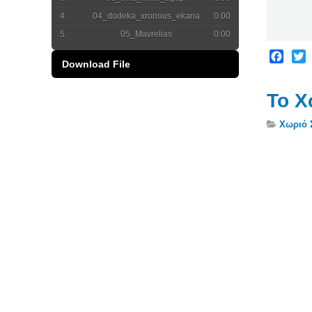
04_dodeka_xronous_ekana
0:00
05_Mavrelias
0:00
06_Mavrelias2
0:00
Download File
Facebo
Twit
07_opanagia_despoina
0:00
08_siko_kaymene_kostanti
0:00
To Χ
09_dimos
0:00
Χωριό 
10_as_pannaidoun_tamatiamou 2
0:00
11_ayta_tamavra_matia
0:00
12_enas_aitos_kathotane
0:00
13_gia_senane_rousoulamou
0:00
14_giorgii_varoun_tashmantra
0:00
15_itia
0:00
16_mou_parhgeile_tahdoni
0:00
17_naxa_neratzi_narixna
0:00
18_pano_sepsili_rachoula
0:00
19_pouhsouna_golfo
0:00
20_rousa_papadia
0:00