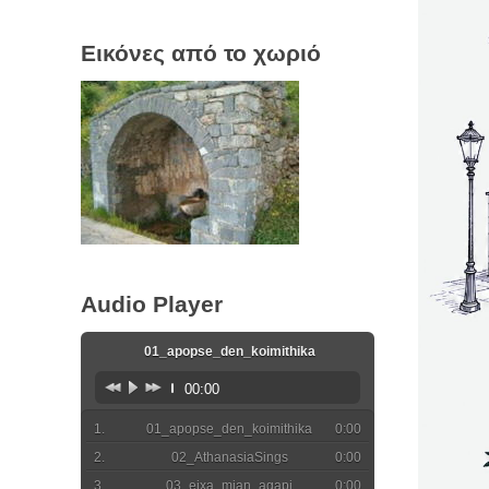
Εικόνες από το χωριό
Audio Player
01_apopse_den_koimithika
00:00
01_apopse_den_koimithika
0:00
02_AthanasiaSings
0:00
03_eixa_mian_agapi
0:00