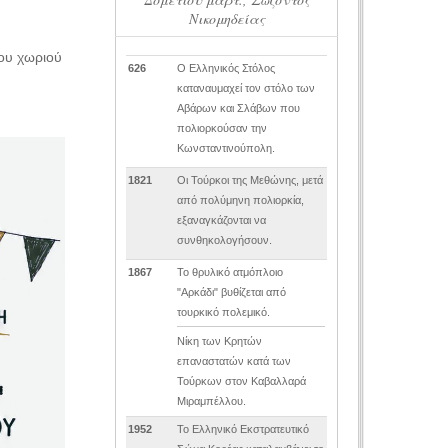
Νικομηδείας
ου χωριού
626
Ο Ελληνικός Στόλος
καταναυμαχεί τον στόλο των
Αβάρων και Σλάβων που
πολιορκούσαν την
Κωνσταντινούπολη.
1821
Οι Τούρκοι της Μεθώνης, μετά
από πολύμηνη πολιορκία,
εξαναγκάζονται να
συνθηκολογήσουν.
1867
Το θρυλικό ατμόπλοιο
"Αρκάδι" βυθίζεται από
τουρκικό πολεμικό.
Νίκη των Κρητών
επαναστατών κατά των
Τούρκων στον Καβαλλαρά
Μιραμπέλλου.
1952
Το Ελληνικό Εκστρατευτικό