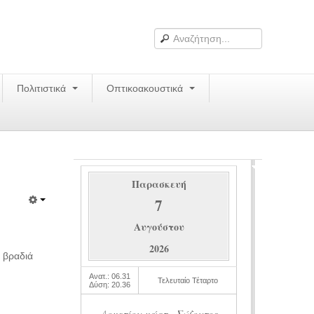
Πολιτιστικά
Οπτικοακουστικά
Παρασκευή
7
Αυγούστου
2026
 βραδιά
Ανατ.: 06.31
Τελευταίο Τέταρτο
Δύση: 20.36
Δομετίου μάρτ., Σώζοντος