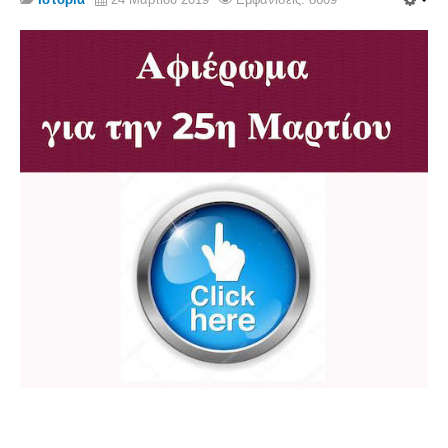
Σερβαίοι Συγγραφείς/Λογoτέχνες
Σερβαίοι Καλλιτέχνες
Γραφή Πατριωτών/Συνεργατών
Σερβαίοι Αγωνιστές/Πεσόντες
Σερβαίοι για το Σέρβου
Σύνδεσμος Σερβαίων
Εφημερίδα Αρτοζήνος
Ηλεκτρονική έκδοση Αρτοζήνου
Θέματα και δράσεις Συνδέσμου
Ανακοινώσεις
Η ιστοσελίδα μας
Χάρτης του Site (Sitemap)
Επικοινωνία
Τα Νέα