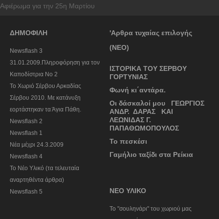
Αφιέρωμα για την 25η Μαρτίου
ΔΗΜΟΦΙΛΗ
'Αρθρα τυχαίας επιλογής
(ΝΕΟ)
Newsflash 3
31.01.2009.Πληροφόρηση για τον
ΙΣΤΟΡΙΚΑ ΤΟΥ ΣΕΡΒΟΥ
Καποδίστρια Νο 2
ΓΟΡΤΥΝΙΑΣ
To Χωριό Σέρβου Αρκαδίας
Φωνή κι΄αντάρα.
Σέρβου 2010. Με κατάνυξη
Οι δάσκαλοί μου ΓΕΩΡΓΙΟΣ
εορτάστηκαν τα Άγια Πάθη.
ΑΝΔΡ. ΔΑΡΑΣ ΚΑΙ
ΛΕΩΝΙΔΑΣ Γ.
Newsflash 2
ΠΑΠΑΘΩΜΟΠΟΥΛΟΣ
Newsflash 1
Το πεσκέσι
Nέα μέχρι 24.3.2009
Γαμήλιο ταξίδι στα Ρείκια
Newsflash 4
Το Νέο Υλικό (τα τελευταία
αναρτηθέντα άρθρα)
ΝΕΟ ΥΛΙΚΟ
Newsflash 5
To "σουληνάρι" του χωριού μας