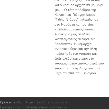
αλεύρι στα μαγαζιά τελείωσαν
και ο κόσμος άρχισε να μην έχει
ψωμί. Ο τότε πρόεδρος της
Κοινότητας Γιώργης Δάρας
(Γιώκο-Ντάρας) τηλεφώνησε
στο Νομάρχη και του είπε
«πεθαίνουμε απαξάπαντες.
Ανάγκη να μας στείλετε
κατεπειγόντως άλευρα. Μη
βραδύνετε». Η νομαρχία
ανταποκρίθηκε και την άλλη
ημέρα ήρθε ένα ντακότα και
έριξε αλεύρι και σιτάρι στα
χωράφια, στην απάνω μεριά του
χωριού, από τη Ζευγολατίτσα
μέχρι το σπίτι του Γιωργιού.
Βρίσκεστε εδώ:
Αρχική Σελίδα
Σερβαίοι
Γραφή Πατριωτών/Συνεργατών
Ιστορία