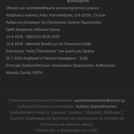
φωταγωγείται.
Οδηγίες για τραπεζοκαθίσματα και κοινόχρηστους χώρους
Απεβίωσε ο Ιωάννης Ανδρ. Κουτσανδρέας (3-8-2026), 73 ετών
Άρθρα και στοχασμοί της Παναγιώτας Στρίκου-Τομοπούλου
Ορθή διαχείριση υδάτινων πόρων
14-8-2026 - SERVOU RUN 2026
15-8-2026 - Μουσική Βραδιά με τον Παναγιώτη Σχίζα
Εορτασμός "Αγίας Παρασκευής" στο χωριό μας Σέρβου
26.7.2026 Απεβίωσε η Γαλάτεια Καραφάνου - Σχίζα
Επιτυχίες Σερβιωτόπουλων. Σακελλαρίου Στρατηγούλα. Καθηγήτρια
Ιατρικής Σχολής ΕΚΠΑ.
Επικοινωνία με Διαχειριστές/Webmaster:
syndesmosserveon@servou.gr
Σχεδιασμός/Κατασκευή ιστοσελίδας:
Χρήστος Δημητρόπουλος
Συνεργάστηκαν: Ηλίας Θ. Χειμώνας, Χρήστος Ι. Μαραγκός, Θεόδωρος Γ.
Τρουπής (Σχεδιασμός και Οργάνωση του περιεχομένου σε Ενότητες και
Κατηγορίες και εισαγωγή υλικού).
OnLine από το Φεβρουάριο του 2009.