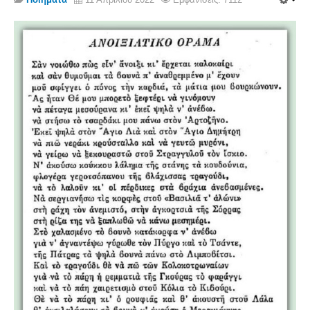
Σερβαίοι Συγγραφείς/Λογoτέχνες
Σερβαίοι Καλλιτέχνες
Γραφή Πατριωτών/Συνεργατών
Σερβαίοι Αγωνιστές/Πεσόντες
Σερβαίοι για το Σέρβου
Σύνδεσμος Σερβαίων
Εφημερίδα Αρτοζήνος
Ηλεκτρονική έκδοση Αρτοζήνου
Θέματα και δράσεις Συνδέσμου
Ανακοινώσεις
Η ιστοσελίδα μας
Χάρτης του Site (Sitemap)
Επικοινωνία
Τα Νέα