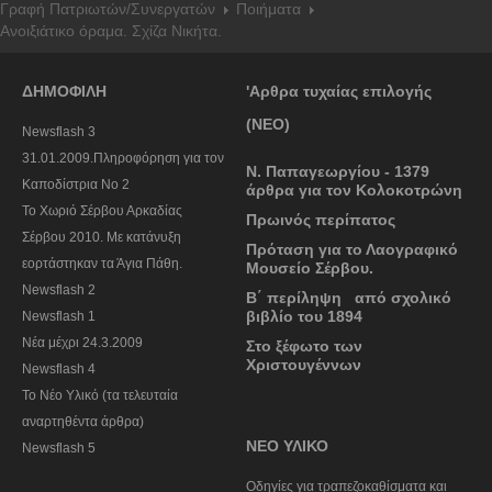
Γραφή Πατριωτών/Συνεργατών
Ποιήματα
Ανοιξιάτικο όραμα. Σχίζα Νικήτα.
ΔΗΜΟΦΙΛΗ
'Αρθρα τυχαίας επιλογής
(ΝΕΟ)
Newsflash 3
31.01.2009.Πληροφόρηση για τον
Ν. Παπαγεωργίου - 1379
Καποδίστρια Νο 2
άρθρα για τον Κολοκοτρώνη
To Χωριό Σέρβου Αρκαδίας
Πρωινός περίπατος
Σέρβου 2010. Με κατάνυξη
Πρόταση για το Λαογραφικό
εορτάστηκαν τα Άγια Πάθη.
Μουσείο Σέρβου.
Newsflash 2
Β΄ περίληψη από σχολικό
βιβλίο του 1894
Newsflash 1
Nέα μέχρι 24.3.2009
Στο ξέφωτο των
Χριστουγέννων
Newsflash 4
Το Νέο Υλικό (τα τελευταία
αναρτηθέντα άρθρα)
ΝΕΟ ΥΛΙΚΟ
Newsflash 5
Οδηγίες για τραπεζοκαθίσματα και