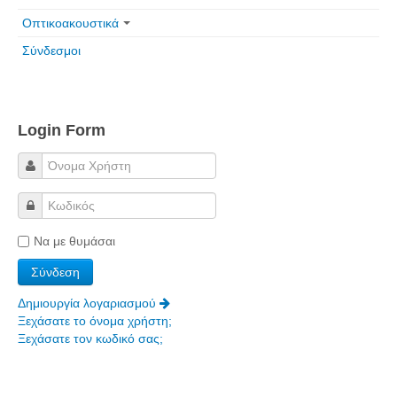
Οπτικοακουστικά
Πετρόκτιστα Σπίτια - Εκκλησίες
Σύνδεσμοι
Πανοραμικές φωτογραφίες
Σύνδεσμοι
Login Form
Να με θυμάσαι
Δημιουργία λογαριασμού
Ξεχάσατε το όνομα χρήστη;
Ξεχάσατε τον κωδικό σας;