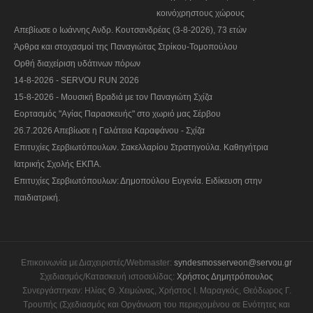
κοινόχρηστους χώρους
Απεβίωσε ο Ιωάννης Ανδρ. Κουτσανδρέας (3-8-2026), 73 ετών
Άρθρα και στοχασμοί της Παναγιώτας Στρίκου-Τομοπούλου
Ορθή διαχείριση υδάτινων πόρων
14-8-2026 - SERVOU RUN 2026
15-8-2026 - Μουσική Βραδιά με τον Παναγιώτη Σχίζα
Εορτασμός "Αγίας Παρασκευής" στο χωριό μας Σέρβου
26.7.2026 Απεβίωσε η Γαλάτεια Καραφάνου - Σχίζα
Επιτυχίες Σερβιωτόπουλων. Σακελλαρίου Στρατηγούλα. Καθηγήτρια
Ιατρικής Σχολής ΕΚΠΑ.
Επιτυχίες Σερβιωτόπουλων: Δημοπούλου Ευγενία. Ειδίκευση στην
παιδιατρική.
Επικοινωνία με Διαχειριστές/Webmaster:
syndesmosserveon@servou.gr
Σχεδιασμός/Κατασκευή ιστοσελίδας:
Χρήστος Δημητρόπουλος
Συνεργάστηκαν: Ηλίας Θ. Χειμώνας, Χρήστος Ι. Μαραγκός, Θεόδωρος Γ.
Τρουπής (Σχεδιασμός και Οργάνωση του περιεχομένου σε Ενότητες και