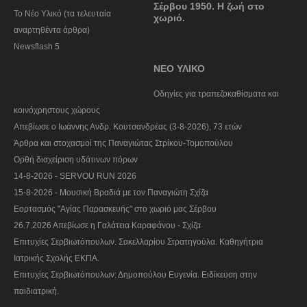
Σέρβου 1950. Η ζωή στο
Το Νέο Υλικό (τα τελευταία
χωριό.
αναρτηθέντα άρθρα)
Newsflash 5
ΝΕΟ ΥΛΙΚΟ
Οδηγίες για τραπεζοκαθίσματα και
κοινόχρηστους χώρους
Απεβίωσε ο Ιωάννης Ανδρ. Κουτσανδρέας (3-8-2026), 73 ετών
Άρθρα και στοχασμοί της Παναγιώτας Στρίκου-Τομοπούλου
Ορθή διαχείριση υδάτινων πόρων
14-8-2026 - SERVOU RUN 2026
15-8-2026 - Μουσική Βραδιά με τον Παναγιώτη Σχίζα
Εορτασμός "Αγίας Παρασκευής" στο χωριό μας Σέρβου
26.7.2026 Απεβίωσε η Γαλάτεια Καραφάνου - Σχίζα
Επιτυχίες Σερβιωτόπουλων. Σακελλαρίου Στρατηγούλα. Καθηγήτρια
Ιατρικής Σχολής ΕΚΠΑ.
Επιτυχίες Σερβιωτόπουλων: Δημοπούλου Ευγενία. Ειδίκευση στην
παιδιατρική.