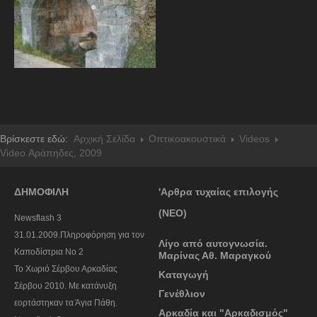
Βρίσκεστε εδώ:
Αρχική Σελίδα
Οπτικοακουστικά
Videos
Video Αράπηδες, 2009
ΔΗΜΟΦΙΛΗ
'Αρθρα τυχαίας επιλογής
(ΝΕΟ)
Newsflash 3
31.01.2009.Πληροφόρηση για τον
Λίγο από αυτογνωσία.
Καποδίστρια Νο 2
Μαρίνας Αθ. Μαραγκού
To Χωριό Σέρβου Αρκαδίας
Καταγωγή
Σέρβου 2010. Με κατάνυξη
Γενέθλιον
εορτάστηκαν τα Άγια Πάθη.
Αρκαδία και "Αρκαδισμός"