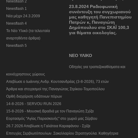
Newsflash 2
23.8.2024 Ραδιοφωνική
Newsflash 1
συνέντευξη του συγχωριανού
Nέα μέχρι 24.3.2009
μας καθηγητή Πανεπιστημίου
Πατρών κ, Παναγιώτη
Newsflash 4
Δημόπουλου στο ΣΚΑΪ 100,3
Το Νέο Υλικό (τα τελευταία
για θέματα οικολογίας.
αναρτηθέντα άρθρα)
Newsflash 5
ΝΕΟ ΥΛΙΚΟ
Οδηγίες για τραπεζοκαθίσματα και
κοινόχρηστους χώρους
Απεβίωσε ο Ιωάννης Ανδρ. Κουτσανδρέας (3-8-2026), 73 ετών
Άρθρα και στοχασμοί της Παναγιώτας Στρίκου-Τομοπούλου
Ορθή διαχείριση υδάτινων πόρων
14-8-2026 - SERVOU RUN 2026
15-8-2026 - Μουσική Βραδιά με τον Παναγιώτη Σχίζα
Εορτασμός "Αγίας Παρασκευής" στο χωριό μας Σέρβου
26.7.2026 Απεβίωσε η Γαλάτεια Καραφάνου - Σχίζα
Επιτυχίες Σερβιωτόπουλων. Σακελλαρίου Στρατηγούλα. Καθηγήτρια