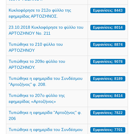
Σερβαίοι Συγγραφείς/Λογoτέχνες
Κυκλοφόρησε το 212ο φύλλο της
Εμφανίσεις: 8443
Σερβαίοι Καλλιτέχνες
εφημερίδας ΑΡΤΟΖΗΝΟΣ.
Γραφή Πατριωτών/Συνεργατών
23.10.2018 Κυκλοφόρησε το φύλλο του
Εμφανίσεις: 8014
Σερβαίοι Αγωνιστές/Πεσόντες
ΑΡΤΟΖΗΝΟΥ Νο. 211
Σερβαίοι για το Σέρβου
Τυπώθηκε το 210 φύλλο του
Εμφανίσεις: 8874
Σύνδεσμος Σερβαίων
ΑΡΤΟΖΗΝΟΥ
Εφημερίδα Αρτοζήνος
Τυπώθηκε το 209ο φύλλο του
Εμφανίσεις: 9078
ΑΡΤΟΖΗΝΟΥ.
Ηλεκτρονική έκδοση Αρτοζήνου
Τυπώθηκε η εφημερίδα του Συνδέσμου
Εμφανίσεις: 8189
Θέματα και δράσεις Συνδέσμου
"Αρτοζήνος" φ. 208.
Ανακοινώσεις
Τυπώθηκε το 207o φύλλο της
Εμφανίσεις: 8414
Η ιστοσελίδα μας
εφημερίδας «Αρτοζήνος»
Χάρτης του Site (Sitemap)
Τυπώθηκε η εφημερίδα "Αρτοζήνος" φ.
Εμφανίσεις: 7822
Επικοινωνία
206
Τα Νέα
Τυπώθηκε η εφημερίδα του Συνδέσμου
Εμφανίσεις: 7701