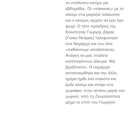
το υπόλοιπο κόσμο για
εβδομάδες. Οι «σάκκινες» με το
αλεύρι στα μαγαζιά τελείωσαν
και ο κόσμος άρχισε να μην έχει
ψωμί. Ο τότε πρόεδρος της
Κοινότητας Γιώργης Δάρας
(Γιώκο-Ντάρας) τηλεφώνησε
στο Νομάρχη και του είπε
«πεθαίνουμε απαξάπαντες.
Ανάγκη να μας στείλετε
κατεπειγόντως άλευρα. Μη
βραδύνετε». Η νομαρχία
ανταποκρίθηκε και την άλλη
ημέρα ήρθε ένα ντακότα και
έριξε αλεύρι και σιτάρι στα
χωράφια, στην απάνω μεριά του
χωριού, από τη Ζευγολατίτσα
μέχρι το σπίτι του Γιωργιού.