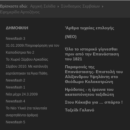
Βρίσκεστε εδώ:
Αρχική Σελίδα
Σύνδεσμος Σερβαίων
Εφημερίδα Αρτοζήνος
ΔΗΜΟΦΙΛΗ
'Αρθρα τυχαίας επιλογής
(ΝΕΟ)
Newsflash 3
31.01.2009.Πληροφόρηση για τον
Όλο το ιστορικό γίγνεσθαι
Καποδίστρια Νο 2
πριν από την Επανάσταση
του 1821
To Χωριό Σέρβου Αρκαδίας
Σέρβου 2010. Με κατάνυξη
Παραμονές της
Επανάστασης- Επιστολή του
εορτάστηκαν τα Άγια Πάθη.
Αλέξανδρου Υψηλάντη στο
Newsflash 2
Θεόδωρο Κολοκοτρώνη
Newsflash 1
Ηρόδοτος - η έρευνα του
ακαταπόνητου ταξιδιώτη
Nέα μέχρι 24.3.2009
Newsflash 4
Στου Κάκαβα για … σπάρτο !
Το Νέο Υλικό (τα τελευταία
Ταξείδι Γαλανό
αναρτηθέντα άρθρα)
Newsflash 5