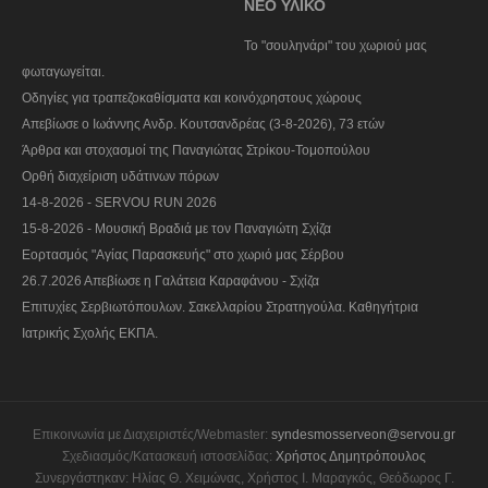
ΝΕΟ ΥΛΙΚΟ
To "σουληνάρι" του χωριού μας
φωταγωγείται.
Οδηγίες για τραπεζοκαθίσματα και κοινόχρηστους χώρους
Απεβίωσε ο Ιωάννης Ανδρ. Κουτσανδρέας (3-8-2026), 73 ετών
Άρθρα και στοχασμοί της Παναγιώτας Στρίκου-Τομοπούλου
Ορθή διαχείριση υδάτινων πόρων
14-8-2026 - SERVOU RUN 2026
15-8-2026 - Μουσική Βραδιά με τον Παναγιώτη Σχίζα
Εορτασμός "Αγίας Παρασκευής" στο χωριό μας Σέρβου
26.7.2026 Απεβίωσε η Γαλάτεια Καραφάνου - Σχίζα
Επιτυχίες Σερβιωτόπουλων. Σακελλαρίου Στρατηγούλα. Καθηγήτρια
Ιατρικής Σχολής ΕΚΠΑ.
Επικοινωνία με Διαχειριστές/Webmaster:
syndesmosserveon@servou.gr
Σχεδιασμός/Κατασκευή ιστοσελίδας:
Χρήστος Δημητρόπουλος
Συνεργάστηκαν: Ηλίας Θ. Χειμώνας, Χρήστος Ι. Μαραγκός, Θεόδωρος Γ.