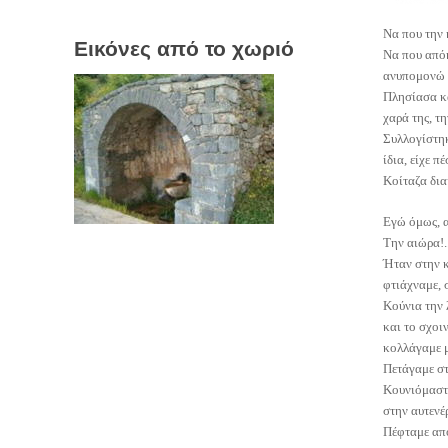
Να που την 
Εικόνες από το χωριό
Να που απόκ
ανυπομονώ 
Πλησίασα κα
χαρά της, τη
Συλλογίστηκα
ίδια, είχε 
Κοίταζα διακ
Εγώ όμως, α
Την αιώρα!..
Ήταν στην κ
φτιάχναμε, 
Κούνια την 
και το σχοι
κολλάγαμε 
Πετάγαμε στ
Κουνιόμαστε
στην αυτενέ
Πέφταμε από