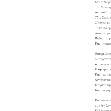
Σαν αίλουρο
Την δεύτερη
Από αυτή τη
Τότε όλα εί
Ο λόγος, οι 
Τα πάντα έμπ
Ανάλογα με 
Βέβαια το μπ
Και η τιμωρί
Έφυγα, λάκι
Με αγωνία π
τέτοια φωνή
Η τιμωρία, τ
Και η ποινή,
Δεν ήταν κορ
Η αγάπη της
Και η ορμήν
Κάθισα εκεί
μου δεν έγιν
Επήρα την α