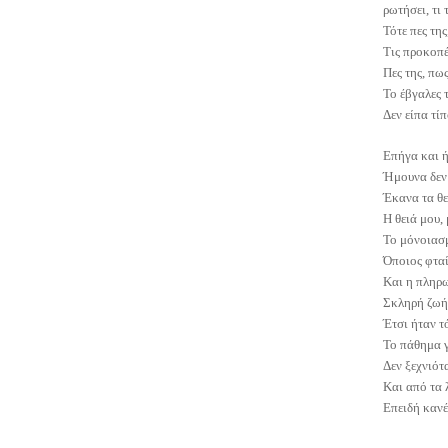
ρωτήσει, τι
Τότε πες της
Τις προκοπές
Πες της, πως
Το έβγαλες 
Δεν είπα τί
Επήγα και ή
Ήμουνα δεν 
Έκανα τα θε
Η θειά μου,
Το μόνοιασμ
Όποιος φταί
Και η πληρω
Σκληρή ζωή,
Έτσι ήταν τ
Το πάθημα γ
Δεν ξεχνιότα
Και από τα 
Επειδή κανέ