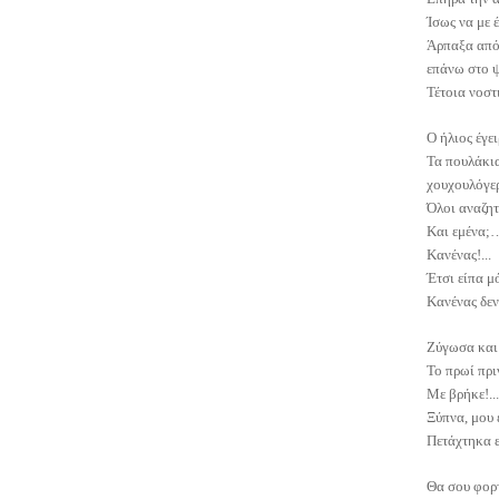
Ίσως να με 
Άρπαξα από 
επάνω στο ψ
Τέτοια νοστ
Ο ήλιος έγε
Τα πουλάκια
χουχουλόγερ
Όλοι αναζητο
Και εμένα;
Κανένας!...
Έτσι είπα μ
Κανένας δεν
Ζύγωσα και 
Το πρωί πρι
Με βρήκε!...
Ξύπνα, μου 
Πετάχτηκα 
Θα σου φορτ