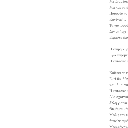
Μετά αμέσως
Μα και να έκ
Ποιος θα το
Κανένας!...
Τα γιατροσό
Δεν υπήρχε 
Είμαστε ελε
Η νεαρή κυρ
Εγώ παρέμει
Η κατασκευή
Κάθισα σε έ
Εκεί θυμήθη
κοιμόμουνα 
Η κατασκευή
Δύο σχοινιά
άλλη για να
Θυμάμαι κάπ
Μόλις την έ
ήταν λειωμέ
Μου φάνηκε 