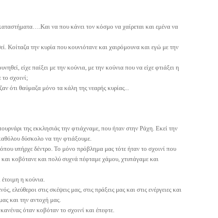
καταστήματα….Και να που κάνει τον κόσμο να χαίρεται και εμένα να
εί. Κοίταζα την κυρία που κουνιότανε και χαιρόμουνα και εγώ με την
υνηθεί, είχε παίξει με την κούνια, με την κούνια που να είχε φτιάξει η
 το σχοινί;
ιζαν ότι θαύμαζα μόνο τα κάλη της νεαρής κυρίας...
πουρνάρι της εκκλησιάς την φτιάχναμε, που ήταν στην Ράχη. Εκεί την
 καθόλου δύσκολο να την φτιάξουμε.
, όπου υπήρχε δέντρο. Το μόνο πρόβλημα μας τότε ήταν το σχοινί που
ιο και κοβότανε και πολύ συχνά πέφταμε χάμου, χτυπάγαμε και
 έτοιμη η κούνια.
, ελεύθεροι στις σκέψεις μας, στις πράξεις μας και στις ενέργειες και
μας και την αντοχή μας.
κανένας όταν κοβόταν το σχοινί και έπεφτε.