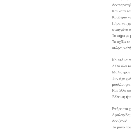
Δεν παρατήθ
Και να τι το
Κουβέρτα να
Πήρα και χρ
φτιαγμένο σ
Το πήρα με 
Το σχίζω το
αιώρα, καλή
Κουνιόμουνα
Αλλά όλα τα
Μόλις ήρθε 
Της είχα χα
μουλάρι για
Και άλλο σακ
Έλλειψη ήταν
Επήρε στα χέ
Αφαλαρίδα; 
Δεν ξέρω!... 
Το μόνο που