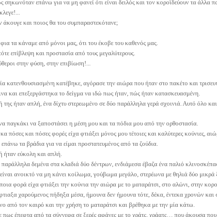
 σηκωνόταν επάνω για να μη φανεί ότι είναι δειλός και τον κοροϊδεύουν τα άλλα πα
λεγε!...
ν άκουγε και ποιος θα του συμπαραστεκότανε;
φια τα κάναμε από μόνοι μας, ότι του έκοβε του καθενός μας.
τότε επίβλεψη και προστασία από τους μεγαλύτερους.
ύθεροι στην φύση, στην επιβίωση!...
ία κατενθουσιασμένη κατέβηκε, αγόρασε την αιώρα που ήταν στο πακέτο και τρισευ
να και επεξεργάστηκα το δείγμα να ιδώ πως ήταν, πώς ήταν κατασκευασμένη.
 της ήταν απλή, ένα δίχτυ στερεωμένο σε δύο παράλληλα γερά σχοινιά. Αυτό όλο και 
να παγκάκι να ξαποστάσει η μέση μου και τα πόδια μου από την ορθοστασία.
κα πόσες και πόσες φορές είχα φτιάξει μόνος μου τέτοιες και καλύτερες κούνιες, α
επάνω τα βράδια για να είμαι προστατευμένος από τα ζούδια.
 ήταν εύκολη και απλή.
 παράλληλα δεμένα στα κλαδιά δύο δέντρων, ενδιάμεσα έβαζα ένα παλιό κλινοσκέπασ
 είναι ανοικτό να μη κάνει κοίλωμα, γούβωμα μεγάλο, στερέωνα με θηλιά δύο μικρά 
οια φορά είχα φτιάξει την κούνια την αιώρα με το ματαράτσι, στο αλώνι, στην κορ
φτιαξα χαρούμενος πήδηξα μέσα, ήμουνα δεν ήμουνα τότε, δέκα, έντεκα χρονών και σ
νο από τον καιρό και την χρήση το ματαράτσι και βρέθηκα με την μία κάτω.
πως έπεφτα από τα σύννεφα σε ξερές αφάνες με το χράτς, χράατς… που άκουσα που