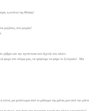
ιώρα, η κούνια της θλίψης!
να μεγάλος, είτε μικρός!
α.
ο γάβρο και την αγνάντευα που λίχνιζε στο αλώνι.
ιά ψωμί στο στόμα μας, να τρίψουμε να φάμε το ξινόγαλο!.. Μα
ψε η πείνα, μα μετάνιωμα από το μάλωμα της μάνας μου από την μάνα
με το ψωμί, που ήταν στο πουρνάρι κοντά στο αλώνι κρεμασμένο!.