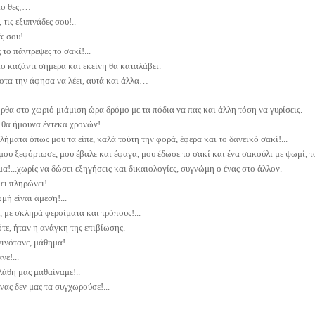
 το θες;…
, τις εξυπνάδες σου!..
 σου!...
 το πάντρεψες το σακί!...
το καζάντι σήμερα και εκείνη θα καταλάβει.
ποτα την άφησα να λέει, αυτά και άλλα…
ρθα στο χωριό μιάμιση ώρα δρόμο με τα πόδια να πας και άλλη τόση να γυρίσεις.
θα ήμουνα έντεκα χρονών!...
λήματα όπως μου τα είπε, καλά τούτη την φορά, έφερα και το δανεικό σακί!...
 μου ξεφόρτωσε, μου έβαλε και έφαγα, μου έδωσε το σακί και ένα σακούλι με ψωμί, τ
α!...χωρίς να δώσει εξηγήσεις και δικαιολογίες, συγνώμη ο ένας στο άλλον.
ει πληρώνει!...
μή είναι άμεση!...
 με σκληρά φερσίματα και τρόπους!...
ότε, ήταν η ανάγκη της επιβίωσης.
ινότανε, μάθημα!...
νε!...
λάθη μας μαθαίναμε!..
νας δεν μας τα συγχωρούσε!...