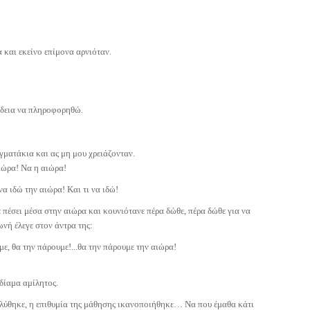
α και εκείνο επίμονα αρνιόταν.
ίδεια να πληροφορηθώ.
γματάκια και ας μη μου χρειάζονταν.
ιώρα! Να η αιώρα!
να ιδώ την αιώρα! Και τι να ιδώ!
ε πέσει μέσα στην αιώρα και κουνιότανε πέρα δώθε, πέρα δώθε για να
ωνή έλεγε στον άντρα της:
ε, θα την πάρουμε!...θα την πάρουμε την αιώρα!
ιδίαμα αμίλητος.
 λύθηκε, η επιθυμία της μάθησης ικανοποιήθηκε… Να που έμαθα κάτι