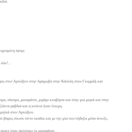
ιδιά.
τυχισμένη έφυγε.
όλο!...
ιώρες στον Αρτοζήνο στην Αράχωβα στην Κάπελη στου Γκερμάζι και
μα, σάισμα, ματαράτσι, χεράμι κουβέρτα και στην μια μεριά και στην
ξύλινα ραβδιά και η κούνια ήταν έτοιμη.
ομηλιά στον Αρτοζήνο.
ε βάρος είκοσι πέντε οκάδες και με την μία που πήδηξα μέσα άνοιξε,
 έκανε όταν σκίστηκε το ματαράτσι…