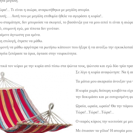
ητα μεγάλη.
ιώρα!... Τι είναι η αιώρα, αναρωτήθηκα με μεγάλη απορία.
 αυτή;… Αυτή που με μεγάλη επιθυμία ήθελε να αγοράσει η κυρία!..
υ σταμάτησε, δεν μπορούσε να σκεφτεί, το βασάνιζα για να μου ειπεί τι είναι η αιώρ
, επιμονή εγώ, μα τίποτα δεν γινόταν.
έμενε άγνωστη για εμένα.
λη επιλογή, έπρεπε να μάθω.
ομονή να μάθω αργότερα να ρωτήσω κάποιον που ήξερε ή να ανοίξω την εγκυκλοπα
σία ξεπέρασε τα όρια, έφτασε στην νευρικότητα.
τικά τον κύριο με την κυρία από πίσω στα ψώνια τους, ψώνισα και εγώ δύο τρία πρα
Σε λίγο η κυρία αναφώνησε: Να ή α
Τα μάτια μου ακαριαία άνοιξαν για 
Η κυρία χωρίς δεύτερη κουβέντα είχ
την δοκιμάσει και με ευτυχισμένη φ
Ωραία, ωραία, ωραία! Θα την πάρουμ
Τώρα!...Τώρα!...Τώρα!...
Ο νεαρός κύριος την κοιτούσε με με
Με έπιασαν τα γέλια! Η απορία μου