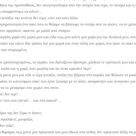
ηκα της προσπάθειας, δεν απογοητεύτηκα από την ατυχία που είχα, το πείσμα και η 
υ σκαρφίστηκε να κάνει!...
 φτιάξω την κούνια δεν είχα, ούτε και κάτι άλλο.
ησιμοποίησα ένα σακί που το θέλαμε να βάλουμε το σιτάρι από το αλώνι, να το μετα
τον αργαλειό, υφαντό, με μαλλί από σπάρτο.
μεγάλη χαρά στα χέρια μου και είδα πως μου κάνει μια χαρά για την δουλειά μου, που
 σακί και κάνω δύο τρύπες την μια μεριά και στην άλλη στο μέρος που ήταν το σακί κ
 και στερεωμένη.
 τρισευτυχισμένος, το αεράκι του Αρτοζήνου δροσερό, χάιδευε το πρόσωπό μου και κ
 καλά και η χαρά, όσο μεγάλη και αν είναι κρατάνε λίγο!
η μάνα μου και είδε τι είχα φτιάξει, στάλα την βάρεσε στο κεφάλι και θόλωσε το μυαλ
λάσει το καινούργιο σακί που ήταν ζευγάρι με το άλλο, απαραίτητο και αναγκαίο για 
 να το μεταφέρει στο χωριό στο σπίτι.
ί δεν είχε!...
 τότε στα πάντα!.... και στα σακιά!...
ρια της δεν ξέρω τι ήτανε;
σφαλάκτι; μουρτζιά;
δεν είδα!...
 θυμάμαι πως μόνο μία πρόφτασε και μου έδωσε στα πόδια, δεν πρόφτασε άλλη να μ