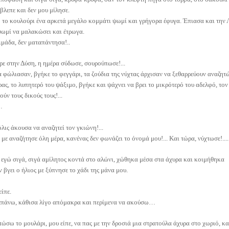
έβλεπε και δεν μου μίλησε.
το κουλούρι ένα αρκετά μεγάλο κομμάτι ψωμί και γρήγορα έφυγα. Έπιασα και την Λι
ωμί να μαλακώσει και έτρωγα.
ιμάδα, δεν ματαπάντησα!..
ιρε στην Δύση, η ημέρα σύδωσε, σουρούπωσε!...
 φώλιασαν, βγήκε το φεγγάρι, τα ζούδια της νύχτας άρχισαν να ξεθαρρεύουν αναζητώ
ας, το λυπητερό του ψάξιμο, βγήκε και ψάχνει να βρει το μικρότερό του αδελφό, το
ύν τους δικούς τους!...
…
όλις άκουσα να αναζητεί τον γκιώνη!...
 με αναζήτησε όλη μέρα, κανένας δεν φωνάζει το όνομά μου!... Και τώρα, νύχτωσε!....
εγώ σιγά, σιγά αμίλητος κοντά στο αλώνι, χώθηκα μέσα στα άχυρα και κοιμήθηκα
ν βγει ο ήλιος με ξύπνησε το χάδι της μάνα μου.
είπε.
επάνω, κάθισα λίγο απόμακρα και περίμενα να ακούσω…
ώσω το μουλάρι, μου είπε, να πας με την δροσιά μια στρατούλα άχυρα στο χωριό, και