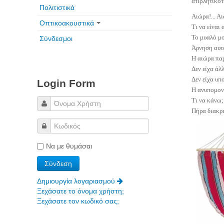
επιβλητικότ
Πολιτιστικά
Αιώρα!... Α
Οπτικοακουστικά
Τι να είναι
Το μυαλό μο
Σύνδεσμοι
Άρνηση αυτό
Η αιώρα παρ
Δεν είχα άλ
Δεν είχα υπ
Login Form
Η ανυπομονη
Τι να κάνω;
Πήρα διακρι
Να με θυμάσαι
Δημιουργία λογαριασμού
Ξεχάσατε το όνομα χρήστη;
Ξεχάσατε τον κωδικό σας;