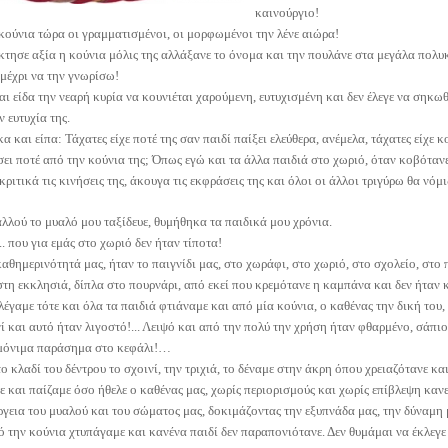
καινούργιο!
κούνια τώρα οι γραμματισμένοι, οι μορφωμένοι την λένε αιώρα!
τησε αξία η κούνια μόλις της αλλάξανε το όνομα και την πουλάνε στα μεγάλα πολυ
μέχρι να την γνωρίσω!
ι είδα την νεαρή κυρία να κουνιέται χαρούμενη, ευτυχισμένη και δεν έλεγε να σηκωθ
ν ευτυχία της.
 και είπα: Τάχατες είχε ποτέ της σαν παιδί παίξει ελεύθερα, ανέμελα, τάχατες είχε κο
πέσει ποτέ από την κούνια της; Όπως εγώ και τα άλλα παιδιά στο χωριό, όταν κοβότανε
ριτικά τις κινήσεις της, άκουγα τις εκφράσεις της και όλοι οι άλλοι τριγύρω θα νόμ
λλού το μυαλό μου ταξίδευε, θυμήθηκα τα παιδικά μου χρόνια.
. που για εμάς στο χωριό δεν ήταν τίποτα!
αθημερινότητά μας, ήταν το παιγνίδι μας, στο χωράφι, στο χωριό, στο σχολείο, στο 
στη εκκλησιά, δίπλα στο πουρνάρι, από εκεί που κρεμότανε η καμπάνα και δεν ήταν
λέγαμε τότε και όλα τα παιδιά φτιάναμε και από μία κούνια, ο καθένας την δική του
νί και αυτό ήταν λιγοστό!... Λειψό και από την πολύ την χρήση ήταν φθαρμένο, σάπ
μόνιμα παράσημα στο κεφάλι!…
ο κλαδί του δέντρου το σχοινί, την τριχιά, το δέναμε στην άκρη όπου χρειαζότανε και
 και παίζαμε όσο ήθελε ο καθένας μας, χωρίς περιορισμούς και χωρίς επίβλεψη κανενός
ργεια του μυαλού και του σώματος μας, δοκιμάζοντας την εξυπνάδα μας, την δύναμη 
 την κούνια χτυπάγαμε και κανένα παιδί δεν παραπονιότανε. Δεν θυμάμαι να έκλεγε 