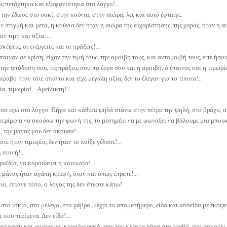
ς πετάχτηκα και εξαφανίστηκα στο λόγγο!...
 την έδωσε στο σακί, στην κούνια, στην αιώρα, λες και αυτό έφταιγε.
ν στιγμή και μετά, η κούνια δεν ήταν η αιώρα της ευχαρίστησης, της χαράς, ήταν η α
χαν τιμή και αξία….
σκέψεις, οι ενέργειες και οι πράξεις!...
αιναν σε κρίση, είχαν την τιμή τους, την αμοιβή τους, και ανταμοιβή τους, είτε ήσου
την απόδοση σου, τις πράξεις σου, τα έργα σου και η αμοιβή, ό έπαινος και η τιμωρί
ράβο ήταν τότε σπάνιο και είχε μεγάλη αξία, δεν το έλεγαν για το τίποτα!..
α, τιμωρία!... Αμείλικτη!
σα εγώ στο λόγγο. Πήγα και κάθισα ψηλά επάνω στην πέτρα την ψηλή, στο βράχο, στ
ερίμενα να ακούσω την φωνή της, το μεσημέρι να με φωνάξει να βάλουμε μια μπουκ
, της μάνας μου δεν άκουσα!...
ότε ήταν τιμωρία, δεν ήταν το παίξε γέλασε!...
 ποινή!...
οϊδία, να κοροϊδεύει η κοινωνία!...
 μάνας ήταν αγάπη κρυφή, όταν και όπως έπρεπε!...
ια, έπιανε τόπο, ο λόγος της δεν έπεφτε κάτω!.
 στο ίσκιο, στο μέλεγο, στο γάβρο, μέχρι το απομεσήμερο, είδα και αποείδα με έκο
ε που περίμενα. Δεν είδα!...
πόφαση και σιγά-σιγά, κρυφά-κρυφά, σαν τον κλέφτη πήγα στο τορβά, στο σακούλι 