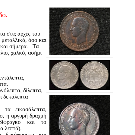
δο.
α στις αρχές του
 μεταλλικά, όσο και
 και σήμερα. Τα
λιο, χαλκό, ασήμι
εντάλεπτα,
πτα.
ονόλεπτα, δίλεπτα,
αι δεκάλεπτα
 τα εικοσάλεπτα,
ο, η αργυρή δραχμή
δίφραγκο και το
α λεπτά).
 δεκάφραγκα και