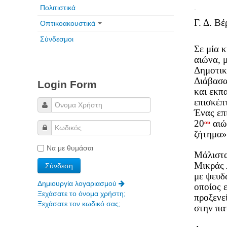
Πολιτιστικά
.
Γ. Δ. Βέ
Οπτικοακουστικά
Σύνδεσμοι
Σε μία 
αιώνα, 
Δημοτικ
Διάβασα
Login Form
και εκπ
επισκέπτ
Ένας επ
20
αιώ
ου
ζήτημα» 
Να με θυμάσαι
Μάλιστα
Μικράς 
με ψευ
Δημιουργία λογαριασμού
οποίος 
Ξεχάσατε το όνομα χρήστη;
προξενε
Ξεχάσατε τον κωδικό σας;
στην πα