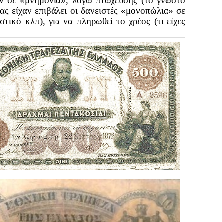
αν σε «μνημόνια», λόγω πτώχευσης (το γνωστό
ς είχαν επιβάλει οι δανειστές «μονοπώλια» σε
στικό κλπ), για να πληρωθεί το χρέος (τι είχες