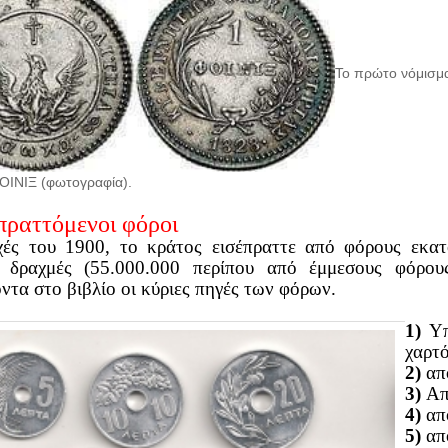
Το πρώτο νόμισμ
ΟΙΝΙΞ (φωτογραφία).
πραττόμενοι φόροι
χές του 1900, το κράτος εισέπραττε από φόρους εκατ
ς δραχμές (55.000.000 περίπου από έμμεσους φόρου
ντα στο βιβλίο οι κύριες πηγές των φόρων.
1)
Υπ
χαρτό
2)
απ
3)
Απ
4)
από
5)
απ