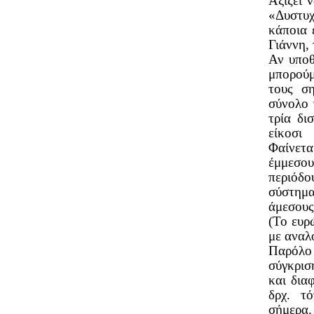
Αξίζει 
«Δυστυχ
κάποια 
Γιάννη, 
Αν υποθ
μπορούμ
τους σ
σύνολο 
τρία δι
είκοσι
Φαίνετ
έμμεσου
περιόδο
σύστημα
άμεσους
(Το ευρ
με αναλ
Παρόλο
σύγκρισ
και δια
δρχ. τό
σήμερα.