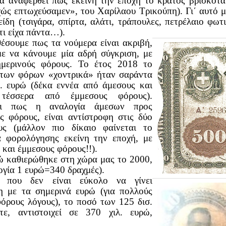
να αναφερθεί πως εκείνη την εποχή το κράτος βρισκότ
ώς επτωχεύσαμεν», του Χαρίλαου Τρικούπη). Γι΄ αυτό μα
είδη (τσιγάρα, σπίρτα, αλάτι, τράπουλες, πετρέλαιο φωτι
τι είχα πάντα…).
έσουμε πως τα νούμερα είναι ακριβή,
ε να κάνουμε μία αδρή σύγκριση, με
ημερινούς φόρους. Το έτος 2018 το
των φόρων «χοντρικά» ήταν σαράντα
σ. ευρώ (δέκα εννέα από άμεσους και
 τέσσερα από έμμεσους φόρους).
αι πως η αναλογία άμεσων προς
ς φόρους, είναι αντίστροφη στις δύο
υς (μάλλον πιο δίκαιο φαίνεται το
 φορολόγησης εκείνη την εποχή, με
 και έμμεσους φόρους!!).
ώ καθιερώθηκε στη χώρα μας το 2000,
ογία 1 ευρώ=340 δραχμές).
 που δεν είναι εύκολο να γίνει
η με τα σημερινά ευρώ (για πολλούς
φόρους λόγους), το ποσό των 125 δισ.
τε, αντιστοιχεί σε 370 χιλ. ευρώ,