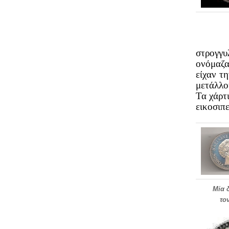
στρογγυ
ονόμαζα
είχαν τ
μετάλλο
Τα χάρτ
εικοσιπ
Μία 
το