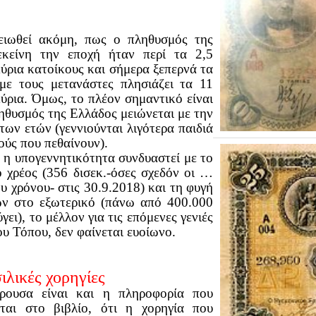
ειωθεί ακόμη, πως ο πληθυσμός της
εκείνη την εποχή ήταν περί τα 2,5
ύρια κατοίκους και σήμερα ξεπερνά τα
με τους μετανάστες πλησιάζει τα 11
ύρια. Όμως, το πλέον σημαντικό είναι
ληθυσμός της Ελλάδος μειώνεται με την
των ετών (γεννιούνται λιγότερα παιδιά
ούς που πεθαίνουν).
 η υπογεννητικότητα συνδυαστεί με το
ο χρέος (356 δισεκ.-όσες σχεδόν οι …
ου χρόνου- στις 30.9.2018) και τη φυγή
ν στο εξωτερικό (πάνω από 400.000
γει), το μέλλον για τις επόμενες γενιές
ου Τόπου, δεν φαίνεται ευοίωνο.
ιλικές χορηγίες
έρουσα είναι και η πληροφορία που
ται στο βιβλίο, ότι η χορηγία που