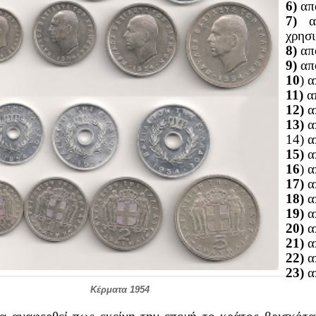
6)
απ
7)
απ
χρησι
8)
απ
9)
από
10
) 
11)
α
12)
α
13)
α
14) α
15)
απ
16
) 
17)
α
18)
α
19)
α
20)
α
21)
α
22)
α
23)
απ
Κέρματα 1954