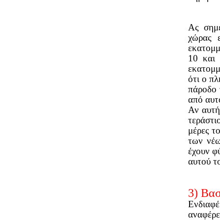
Ας σημ
χώρας 
εκατομμ
10 και 
εκατομμ
ότι ο π
πάροδο 
από αυτ
Αν αυτή
τεράστι
μέρες τ
των νέω
έχουν φύ
αυτού τ
3) Βασ
Ενδιαφ
αναφέρε