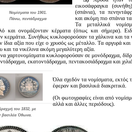
εικοσάφραγκα (συνήθη
(σπάνια), τα πενηντάφ
Νομίσματα του 1901.
και ακόμη πιο σπάνια τ
Πάνω, πεντάδραχμα
Τα μεταλλικά νομίσ
λό και ονομάζονταν κέρματα (όπως και σήμερα). Ειδ
ν κερμάτια. Συνήθως κυκλοφορούσαν τα χάλκινα και τα 
ην ίδια αξία που είχε ο χρυσός ως μέταλλο. Τα αργυρά και
υ και τα νικέλινα ακόμη μεγαλύτερη αξία.
ινα χαρτονομίσματα κυκλοφορούσαν σε μονόδραχμα, δίδρ
εντάδραχμα, εκατοντάδραχμα, πεντακοσιάδραχμα και χιλι
Όλα σχεδόν τα νομίσματα, εκτός τ
έφεραν και βασιλικά διακριτικά.
(Oι φωτογραφίες είναι από νομίσ
αλλά και άλλες περιόδους).
δραχμή του 1832, με
ν
βασιλέα Όθωνα.