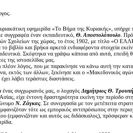
ργος.
κυριακάτικη εφημερίδα «Το Βήμα της Κυριακής», υπήρχε 
με συγγραφέα έναν εκπαιδευτικό,
Θ. Αποστολόπουλο
. Πρό
ών Σχολείων της χώρας, το έτος 1902, με τίτλο «Ο 
 το βιβλίο και βρήκα αρκετά ενδιαφέροντα στοιχεία εκεί
αιδευτικά. Σκέφτηκα να γράψω κάποια από αυτά, επειδή 
ες της ιστοσελίδας μας.
ι πλέον λόγος, που με παρακίνησε να κάνω αυτή την καταγ
να, εκτός των άλλων, ξεκίνησε και ο «Μακεδονικός αγών
έχει λάβει τεράστιες διαστάσεις.
 ένας συγχωριανός μας, ο λοχαγός
Δημήτριος Θ. Τρουπή
Ασίας, είχε έντονη δραστηριότητα εκείνη την περίοδο σ
δώνυμο
Ν. Ζάγκας
. Σε συνεργασία με τον μετέπειτα στρ
εμφανιζόταν τότε ως εμπορικός αντιπρόσωπος στην περιο
ίου (εμφανιζόταν και αυτός ως διδάσκαλος), πρόσφεραν κα
τρίδα.