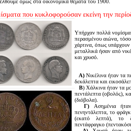
έλθουμε όμως στα οικονομικά θέματα του 1900.
ίσματα που κυκλοφορούσαν εκείνη την περίο
Υπήρχαν πολλά νομίσματ
περασμένου αιώνα, τόσο
χάρτινα, όπως υπάρχουν
μεταλλικά ήσαν από νικέ
και χρυσό.
Α)
Νικέλινα ήταν τα π
δεκάλεπτα και εικοσάλε
Β
) Χάλκινα ήταν τα μ
πεντάλεπτα (οβολός), κ
(διόβολα).
Γ)
Ασημένια ήταν
πενηντάλεπτα, το φράγκ
(εκατό λεπτά), το 
πεντάφραγκο (πεντακόσι
Δ)
Χρυσά ήταν τα