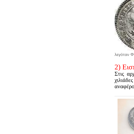
λεγόταν Φ
2) Εισ
Στις αρ
χιλιάδε
αναφέρο