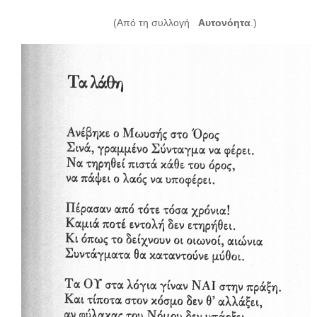
Σερβαίοι Συγγραφείς/Λογoτέχνες
(Από τη συλλογή
Αυτονόητα
.)
Σερβαίοι Καλλιτέχνες
Γραφή Πατριωτών/Συνεργατών
Σερβαίοι Αγωνιστές/Πεσόντες
Σερβαίοι για το Σέρβου
Σύνδεσμος Σερβαίων
Εφημερίδα Αρτοζήνος
Ηλεκτρονική έκδοση Αρτοζήνου
Θέματα και δράσεις Συνδέσμου
Ανακοινώσεις
Η ιστοσελίδα μας
Χάρτης του Site (Sitemap)
Επικοινωνία
Τα Νέα