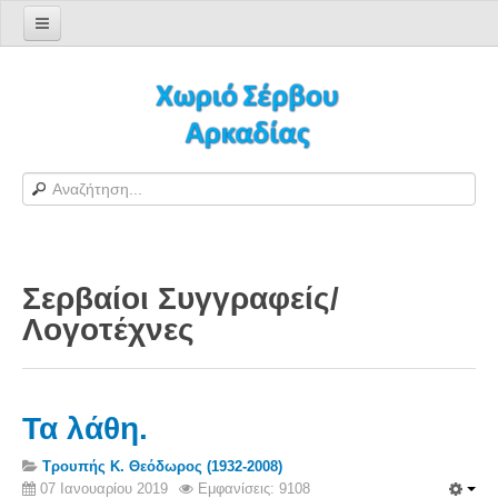
Αρχική σελίδα
Log in/out
Φόρμα εγγραφής χρήστη
H Ιστοσελίδα μας
Χωριό Σέρβου
Το χωριό Σέρβου
Σερβαίοι Συγγραφείς/
Αράπηδες
Λογoτέχνες
Αξιοθέατα
Χάρτης ευρύτερης περιοχής
Σέρβου - Δορυφορική Google
Τα λάθη.
Σέρβου και Δήμος Γορτυνίας
Τρουπής Κ. Θεόδωρος (1932-2008)
Σερβαίοι
07 Ιανουαρίου 2019
Εμφανίσεις: 9108