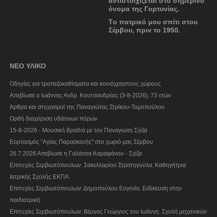
αντιστοιχίζεται στο σημερινό
όνομα της Γορτυνίας.
Tο πατρικό μου σπίτι στου
Σέρβου, πριν το 1950.
ΝΕΟ ΥΛΙΚΟ
Οδηγίες για τραπεζοκαθίσματα και κοινόχρηστους χώρους
Απεβίωσε ο Ιωάννης Ανδρ. Κουτσανδρέας (3-8-2026), 73 ετών
Άρθρα και στοχασμοί της Παναγιώτας Στρίκου-Τομοπούλου
Ορθή διαχείριση υδάτινων πόρων
15-8-2026 - Μουσική Βραδιά με τον Παναγιώτη Σχίζα
Εορτασμός "Αγίας Παρασκευής" στο χωριό μας Σέρβου
26.7.2026 Απεβίωσε η Γαλάτεια Καραφάνου - Σχίζα
Επιτυχίες Σερβιωτόπουλων. Σακελλαρίου Στρατηγούλα. Καθηγήτρια
Ιατρικής Σχολής ΕΚΠΑ.
Επιτυχίες Σερβιωτόπουλων: Δημοπούλου Ευγενία. Ειδίκευση στην
παιδιατρική.
Επιτυχίες Σερβιωτόπουλων: Βέργος Γεώργιος του Ιωάννη. Σχολή μηχανικών