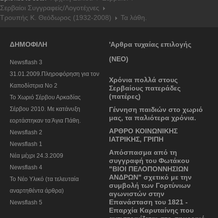
Σερβαίοι Συγγραφείς/Λογoτέχνες
Τρουπής Κ. Θεόδωρος (1932-2008)
Τα λάθη.
ΔΗΜΟΦΙΛΗ
'Αρθρα τυχαίας επιλογής
(ΝΕΟ)
Newsflash 3
31.01.2009.Πληροφόρηση για τον
Χρόνια πολλά στους
Καποδίστρια Νο 2
Σερβαίους πατεράδες
(πατέρες)
To Χωριό Σέρβου Αρκαδίας
Σέρβου 2010. Με κατάνυξη
Γέννηση παιδιών στο χωριό
μας, τα παλιότερα χρόνια.
εορτάστηκαν τα Άγια Πάθη.
ΑΡΘΡΟ ΚΟΙΝΩΝΙΚΗΣ
Newsflash 2
ΙΑΤΡΙΚΗΣ, ΓΡΙΠΗ
Newsflash 1
Απόσπασμα από τη
Nέα μέχρι 24.3.2009
συγγραφή του Φωτάκου
Newsflash 4
"ΒΙΟΙ ΠΕΛΟΠΟΝΝΗΣΙΩΝ
ΑΝΔΡΩΝ" σχετικό με την
Το Νέο Υλικό (τα τελευταία
συμβολή των Γορτύνιων
αναρτηθέντα άρθρα)
αγωνιστών στην
Επανάσταση του 1821 -
Newsflash 5
Επαρχία Καρυταίνης που