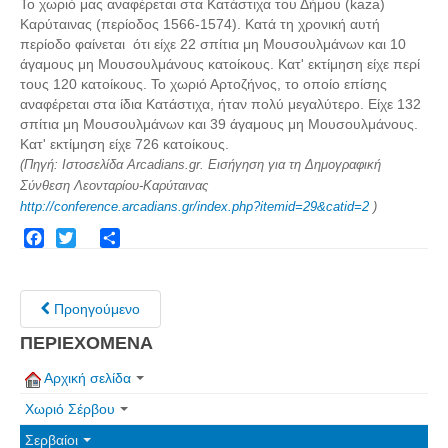
Το χωριό μας αναφέρεται στα Κατάστιχα του Δήμου (kaza)
Σερβαίοι Συγγραφείς/Λογoτέχνες
Καρύταινας (περίοδος 1566-1574). Κατά τη χρονική αυτή
Σερβαίοι Καλλιτέχνες
περίοδο φαίνεται ότι είχε 22 σπίτια μη Μουσουλμάνων και 10
άγαμους μη Μουσουλμάνους κατοίκους. Κατ' εκτίμηση είχε περί
Γραφή Πατριωτών/Συνεργατών
τους 120 κατοίκους. Το χωριό Αρτοζήνος, το οποίο επίσης
Σερβαίοι Αγωνιστές/Πεσόντες
αναφέρεται στα ίδια Κατάστιχα, ήταν πολύ μεγαλύτερο. Είχε 132
σπίτια μη Μουσουλμάνων και 39 άγαμους μη Μουσουλμάνους.
Σερβαίοι για το Σέρβου
Κατ' εκτίμηση είχε 726 κατοίκους.
(Πηγή: Ιστοσελίδα Arcadians.gr. Εισήγηση για τη Δημογραφική
Σύνδεσμος Σερβαίων
Σύνθεση Λεονταρίου-Καρύταινας
Εφημερίδα Αρτοζήνος
http://conference.arcadians.gr/index.php?itemid=29&catid=2
)
Ηλεκτρονική έκδοση Αρτοζήνου
Facebook
Twitter
Share
Θέματα και δράσεις Συνδέσμου
Ανακοινώσεις
Προηγούμενο
Η ιστοσελίδα μας
ΠΕΡΙΕΧΟΜΕΝΑ
Χάρτης του Site (Sitemap)
Αρχική σελίδα
Επικοινωνία
Χωριό Σέρβου
Τα Νέα
Σερβαίοι