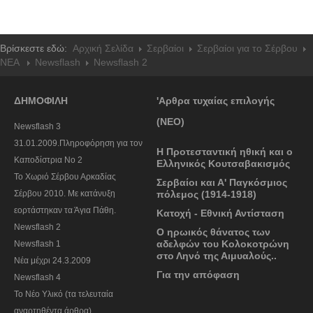
Βρίσκεστε εδώ:
Αρχική Σελίδα
Σερβαίοι
Σερβαίοι για το Σέρβου
NEA
Newsflash
Newsflash 2
ΔΗΜΟΦΙΛΗ
'Αρθρα τυχαίας επιλογής
(ΝΕΟ)
Newsflash 3
31.01.2009.Πληροφόρηση για τον
Η Προτεσταντική ηθική και ο
Καποδίστρια Νο 2
Ελληνικός Κουτσαβακισμός
To Χωριό Σέρβου Αρκαδίας
Σερβαίοι και Α' Παγκόσμιος
Σέρβου 2010. Με κατάνυξη
πόλεμος (1914-1918)
εορτάστηκαν τα Άγια Πάθη.
Κατοχή - Εθνική Αντίσταση
Newsflash 2
Ο ηρωικός θάνατος των
αδελφών του Κολοκοτρώνη
Newsflash 1
στο Ληνό της Αιμυαλούς..
Nέα μέχρι 24.3.2009
Για την απόφαση
Newsflash 4
Το Νέο Υλικό (τα τελευταία
αναρτηθέντα άρθρα)