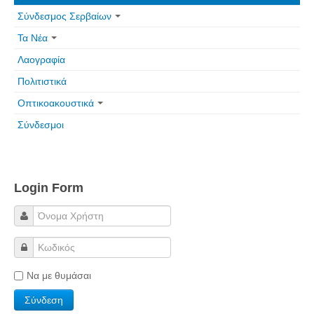
Τα Τελευταία Νέα
Σύνδεσμος Σερβαίων
Αυτοί που έφυγαν για πάντα
Τα Νέα
Γάμοι - Γεννήσεις - Βαπτίσεις
Λαογραφία
Επιτυχίες - Διακρίσεις
Πολιτιστικά
Μηνύματα Επισκεπτών
Οπτικοακουστικά
παλιά αρχειοθετημένα
Σύνδεσμοι
Λαογραφία
Πολιτιστικά
Login Form
Οπτικοακουστικά
Φωτορεπορτάζ
Δημοτικά Τραγούδια
Videos
Να με θυμάσαι
Albums Φωτογραφιών
Παλιές Φωτογραφίες του 1930