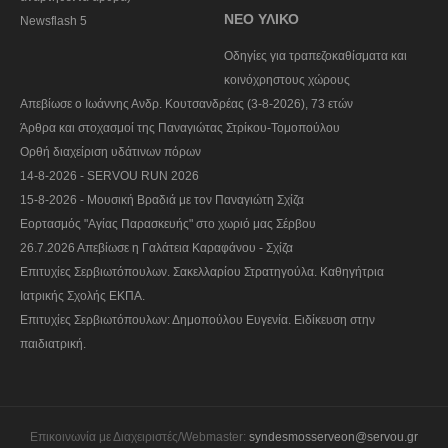
ΝΕΟ ΥΛΙΚΟ
Newsflash 5
Οδηγίες για τραπεζοκαθίσματα και
κοινόχρηστους χώρους
Απεβίωσε ο Ιωάννης Ανδρ. Κουτσανδρέας (3-8-2026), 73 ετών
Άρθρα και στοχασμοί της Παναγιώτας Στρίκου-Τομοπούλου
Ορθή διαχείριση υδάτινων πόρων
14-8-2026 - SERVOU RUN 2026
15-8-2026 - Μουσική Βραδιά με τον Παναγιώτη Σχίζα
Εορτασμός "Αγίας Παρασκευής" στο χωριό μας Σέρβου
26.7.2026 Απεβίωσε η Γαλάτεια Καραφάνου - Σχίζα
Επιτυχίες Σερβιωτόπουλων. Σακελλαρίου Στρατηγούλα. Καθηγήτρια
Ιατρικής Σχολής ΕΚΠΑ.
Επιτυχίες Σερβιωτόπουλων: Δημοπούλου Ευγενία. Ειδίκευση στην
παιδιατρική.
Επικοινωνία με Διαχειριστές/Webmaster:
syndesmosserveon@servou.gr