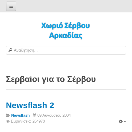
Αρχική σελίδα
Log in/out
Φόρμα εγγραφής χρήστη
H Ιστοσελίδα μας
Χωριό Σέρβου
Το χωριό Σέρβου
Σερβαίοι για το Σέρβου
Αράπηδες
Αξιοθέατα
Χάρτης ευρύτερης περιοχής
Newsflash 2
Σέρβου - Δορυφορική Google
Σέρβου και Δήμος Γορτυνίας
Newsflash
09 Αυγούστου 2004
Εμφανίσεις: 264978
Σερβαίοι