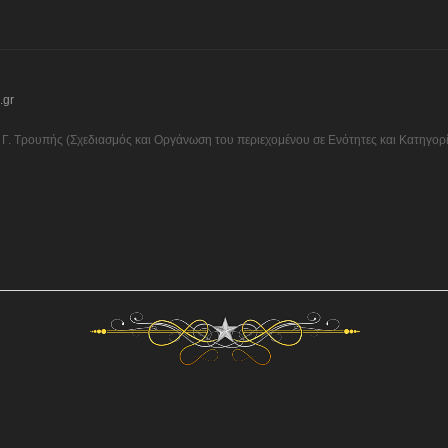
.gr
Γ. Τρουπής (Σχεδιασμός και Οργάνωση του περιεχομένου σε Ενότητες και Κατηγορίε