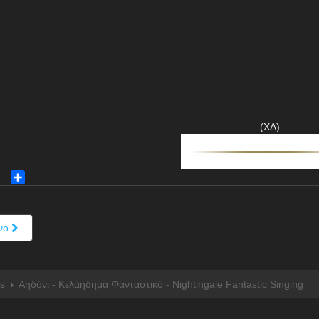
(ΧΔ)
ok
ter
Share
νο
s
Αηδόνι - Κελάηδημα Φανταστικό - Nightingale Fantastic Singing