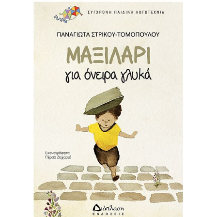
Σερβαίοι Συγγραφείς/Λογoτέχνες
Σερβαίοι Καλλιτέχνες
Γραφή Πατριωτών/Συνεργατών
Σερβαίοι Αγωνιστές/Πεσόντες
Σερβαίοι για το Σέρβου
Σύνδεσμος Σερβαίων
Εφημερίδα Αρτοζήνος
Ηλεκτρονική έκδοση Αρτοζήνου
Θέματα και δράσεις Συνδέσμου
Ανακοινώσεις
Η ιστοσελίδα μας
Χάρτης του Site (Sitemap)
Επικοινωνία
Τα Νέα