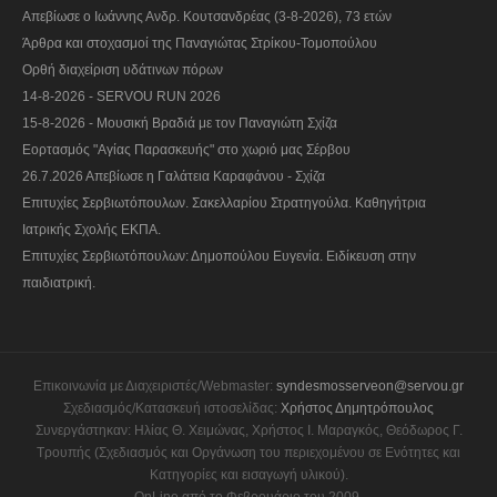
Απεβίωσε ο Ιωάννης Ανδρ. Κουτσανδρέας (3-8-2026), 73 ετών
Άρθρα και στοχασμοί της Παναγιώτας Στρίκου-Τομοπούλου
Ορθή διαχείριση υδάτινων πόρων
14-8-2026 - SERVOU RUN 2026
15-8-2026 - Μουσική Βραδιά με τον Παναγιώτη Σχίζα
Εορτασμός "Αγίας Παρασκευής" στο χωριό μας Σέρβου
26.7.2026 Απεβίωσε η Γαλάτεια Καραφάνου - Σχίζα
Επιτυχίες Σερβιωτόπουλων. Σακελλαρίου Στρατηγούλα. Καθηγήτρια
Ιατρικής Σχολής ΕΚΠΑ.
Επιτυχίες Σερβιωτόπουλων: Δημοπούλου Ευγενία. Ειδίκευση στην
παιδιατρική.
Επικοινωνία με Διαχειριστές/Webmaster:
syndesmosserveon@servou.gr
Σχεδιασμός/Κατασκευή ιστοσελίδας:
Χρήστος Δημητρόπουλος
Συνεργάστηκαν: Ηλίας Θ. Χειμώνας, Χρήστος Ι. Μαραγκός, Θεόδωρος Γ.
Τρουπής (Σχεδιασμός και Οργάνωση του περιεχομένου σε Ενότητες και
Κατηγορίες και εισαγωγή υλικού).