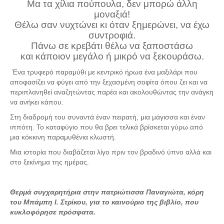
Μα τα χίλια πούπουλα, δεν μπορώ άλλη
μοναξιά!
Πετρόκτιστα Σπίτια - Εκκλησίες
Θέλω σαν νυχτώνει κι όταν ξημερώνει, να έχω
Πανοραμικές φωτογραφίες
συντροφιά.
Πάνω σε κρεβάτι θέλω να ξαποστάσω
Σύνδεσμοι
και κάποιον μεγάλο ή μικρό να ξεκουράσω.
Ένα τρυφερό παραμύθι με κεντρικό ήρωα ένα μαξιλάρι που
αποφασίζει να φύγει από την ξεχασμένη σοφίτα όπου ζει και να
περιπλανηθεί αναζητώντας παρέα και ακολουθώντας την ανάγκη
να ανήκει κάπου.
Στη διαδρομή του συναντά έναν πειρατή, μια μάγισσα και έναν
ιππότη. Το καταφύγιο που θα βρει τελικά βρίσκεται γύρω από
μια κόκκινη παραμυθένια κλωστή.
Μια ιστορία που διαβάζεται λίγο πριν τον βραδινό ύπνο αλλά και
στο ξεκίνημα της ημέρας.
Θερμά συγχαρητήρια στην πατριώτισσα Παναγιώτα, κόρη
του Μπάμπη Ι. Στρίκου, για το καινούριο της βιβλίο, που
κυκλοφόρησε πρόσφατα.