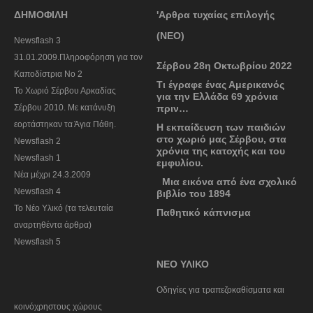
ΔΗΜΟΦΙΛΗ
'Αρθρα τυχαίας επιλογής
(ΝΕΟ)
Newsflash 3
31.01.2009.Πληροφόρηση για τον
Σέρβου 28η Οκτωβρίου 2022
Καποδίστρια Νο 2
Τι έγραφε ένας Αμερικανός
To Χωριό Σέρβου Αρκαδίας
για την Ελλάδα 69 χρόνια
Σέρβου 2010. Με κατάνυξη
πριν…
εορτάστηκαν τα Άγια Πάθη.
Η εκπαίδευση των παιδιών
στο χωριό μας Σέρβου, στα
Newsflash 2
χρόνια της κατοχής και του
Newsflash 1
εμφυλίου.
Nέα μέχρι 24.3.2009
Μια εικόνα από ένα σχολικό
Newsflash 4
βιβλίο του 1894
Το Νέο Υλικό (τα τελευταία
Παθητικό κάπνισμα
αναρτηθέντα άρθρα)
Newsflash 5
ΝΕΟ ΥΛΙΚΟ
Οδηγίες για τραπεζοκαθίσματα και
κοινόχρηστους χώρους