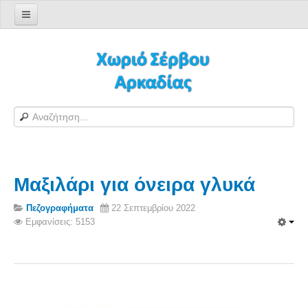
Αρχική σελίδα
Log in/out
Φόρμα εγγραφής χρήστη
H Ιστοσελίδα μας
Χωριό Σέρβου
Το χωριό Σέρβου
Μαξιλάρι για όνειρα γλυκά
Αράπηδες
Αξιοθέατα
Πεζογραφήματα
22 Σεπτεμβρίου 2022
Εμφανίσεις: 5153
Χάρτης ευρύτερης περιοχής
Σέρβου - Δορυφορική Google
Σέρβου και Δήμος Γορτυνίας
Σερβαίοι