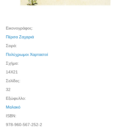
Τα Τελευταία Νέα
Αυτοί που έφυγαν για πάντα
Γάμοι - Γεννήσεις - Βαπτίσεις
Εικονογράφος:
Επιτυχίες - Διακρίσεις
Πέρσα Ζαχαριά
Μηνύματα Επισκεπτών
Σειρά:
παλιά αρχειοθετημένα
Πολύχρωμοι Χαρταετοί
Λαογραφία
Σχήμα:
Πολιτιστικά
14Χ21
Σελίδες:
Οπτικοακουστικά
32
Φωτορεπορτάζ
Εξώφυλλο:
Δημοτικά Τραγούδια
Μαλακό
Videos
ISBN:
Albums Φωτογραφιών
978-960-567-252-2
Παλιές Φωτογραφίες του 1930