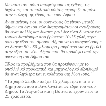
Με αυτό τον τρόπο αποφεύγουμε τις έχθρες, τις
Πετρόκτιστα Σπίτια - Εκκλησίες
διχόνοιες και το πολιτικό κόστος περιορίζεται μόνο
Πανοραμικές φωτογραφίες
στην επιλογή της έδρας του κάθε Δήμου.
Αν επιμείνουμε ότι οι συνενώσεις θα γίνουν μεταξύ
Σύνδεσμοι
δήμων και όχι τοπικών διαμερισμάτων οι αντιδράσεις
θα είναι πολλές και δίκαιες γιατί δεν είναι δυνατόν ένα
τοπικό διαμέρισμα που βρίσκεται 10-15 χιλιόμετρα
από την έδρα του όμορου Δήμου να το υποχρεώσουμε
να διανύει 50 - 60 χιλιόμετρα μακρύτερα για να βρεθεί
στην έδρα του νέου Δήμου που θα προκύψει από την
συνένωση του Δήμου του .
Τέλος τα προβλήματα που θα προκύψουν με το
υπαλληλικό προσωπικό και μηχανολογικό εξοπλισμό
θα είναι λιγότερα και ευκολότερα στη λύση τους."
*Το χωριό Σέρβου απέχει 15 χιλιόμετρα από την
Δημητσάνα που πιθανολογείται ως έδρα του νέου
Δήμου. Τα Λαγκάδια και η Βυτίνα απέχουν περί τα
25 χιλιόμετρα.