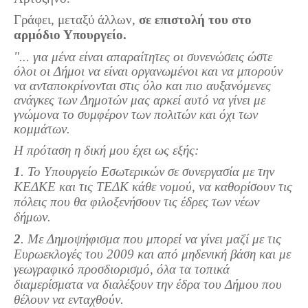
Τα Τελευταία Νέα
Γράφει, μεταξύ άλλων,
σε επιστολή του στο
Αυτοί που έφυγαν για πάντα
αρμόδιο Υπουργείο.
Γάμοι - Γεννήσεις - Βαπτίσεις
"... για μένα είναι απαραίτητες οι συνενώσεις ώστε
όλοι οι Δήμοι να είναι οργανωμένοι και να μπορούν
Επιτυχίες - Διακρίσεις
να ανταποκρίνονται στις όλο και πιο αυξανόμενες
Μηνύματα Επισκεπτών
ανάγκες των Δημοτών μας αρκεί αυτό να γίνει με
γνώμονα το συμφέρον των πολιτών και όχι των
παλιά αρχειοθετημένα
κομμάτων.
Λαογραφία
Η πρόταση η δική μου έχει ως εξής:
Πολιτιστικά
1
. Το Υπουργείο Εσωτερικών σε συνεργασία με την
ΚΕΔΚΕ και τις ΤΕΔΚ κάθε νομού, να καθορίσουν τις
Οπτικοακουστικά
πόλεις που θα φιλοξενήσουν τις έδρες των νέων
δήμων.
Φωτορεπορτάζ
2
. Με Δημοψήφισμα που μπορεί να γίνει μαζί με τις
Δημοτικά Τραγούδια
Ευρωεκλογές του 2009 και από μηδενική βάση και με
Videos
γεωγραφικό προσδιορισμό, όλα τα τοπικά
διαμερίσματα να διαλέξουν την έδρα του Δήμου που
Albums Φωτογραφιών
θέλουν να ενταχθούν.
Παλιές Φωτογραφίες του 1930