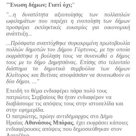
Σερβαίοι Συγγραφείς/Λογoτέχνες
"Ένωση δήμων; Γιατί όχι;
"
Σερβαίοι Καλλιτέχνες
"...η δυνατότητα αξιοποίησης των πολλαπλών
ωφελημάτων που παρέχει η ενοποίηση των δήμων
Γραφή Πατριωτών/Συνεργατών
προσφέρει εκπληκτικές ευκαιρίες για οικονομική
Σερβαίοι Αγωνιστές/Πεσόντες
ανάπτυξη...
Σερβαίοι για το Σέρβου
...Πρόσφατα αναπτύχθηκε συγκεκριμένη πρωτοβουλία
πολλών δημοτών του Δήμου Γόρτυνος, με την οποία
Σύνδεσμος Σερβαίων
εκφράστηκε η βούληση τους να συνενωθεί ο δήμος
τους με το δήμο Δημητσάνας. Επίσης στο τελευταίο
Εφημερίδα Αρτοζήνος
διάστημα τα δημοτικά συμβούλια των δήμων
Ηλεκτρονική έκδοση Αρτοζήνου
Κλείτορος και Βυτίνας αποφάσισαν να συνενωθούν οι
δύο δήμοι. ..."
Θέματα και δράσεις Συνδέσμου
Επειδή το θέμα ενδιαφέρει πάρα πολύ τους
Ανακοινώσεις
πατριώτες Σερβαίους θα ήταν ενδιαφέρον να
Η ιστοσελίδα μας
διαβάσουμε τις απόψεις τους στην ιστοσελίδα και
Χάρτης του Site (Sitemap)
στην εφημερίδα.
Ο πατριώτης, πρώην αντιδήμαρχος στο Δήμο
Επικοινωνία
Ηραίας
Αθανάσιος Μπόρας
, έχει εκφράσει κάποιες
ενδιαφέρουσες απόψεις που δημοσιεύθηκαν στον
Τα Νέα
Αρτοζήνο.