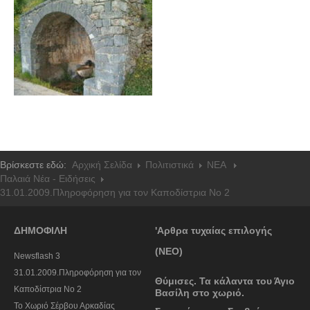
Βρίσκεστε εδώ:
Αρχική Σελίδα
Πολιτιστικά
NEA
Παλαιά Νέα - Ειδήσεις
31.01.2009.Πληροφόρηση για τον Καποδίστρια Νο 2
ΔΗΜΟΦΙΛΗ
'Αρθρα τυχαίας επιλογής
(ΝΕΟ)
Newsflash 3
31.01.2009.Πληροφόρηση για τον
Θύμισες. Τα κάλαντα του Άγιο
Καποδίστρια Νο 2
Βασίλη στο χωριό.
To Χωριό Σέρβου Αρκαδίας