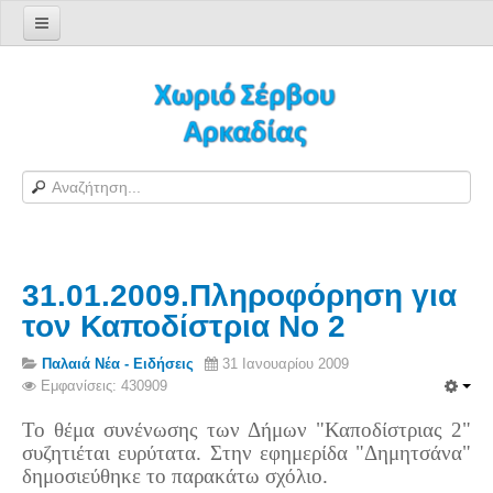
Αρχική σελίδα
Log in/out
Φόρμα εγγραφής χρήστη
H Ιστοσελίδα μας
Χωριό Σέρβου
Το χωριό Σέρβου
31.01.2009.Πληροφόρηση για
Αράπηδες
τον Καποδίστρια Νο 2
Αξιοθέατα
Χάρτης ευρύτερης περιοχής
Παλαιά Νέα - Ειδήσεις
31 Ιανουαρίου 2009
Εμφανίσεις: 430909
Σέρβου - Δορυφορική Google
Σέρβου και Δήμος Γορτυνίας
Το θέμα συνένωσης των Δήμων "Καποδίστριας 2"
συζητιέται ευρύτατα. Στην εφημερίδα "Δημητσάνα"
Σερβαίοι
δημοσιεύθηκε το παρακάτω σχόλιο.