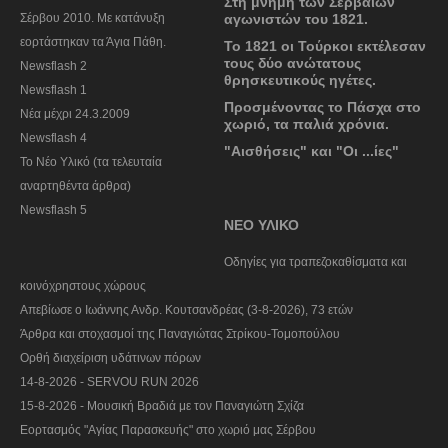
Στη μνήμη των Σερβαίων
Σέρβου 2010. Με κατάνυξη
αγωνιστών του 1821.
εορτάστηκαν τα Άγια Πάθη.
Το 1821 οι Τούρκοι εκτέλεσαν
τους δύο ανώτατους
Newsflash 2
θρησκευτικούς ηγέτες.
Newsflash 1
Προσμένοντας το Πάσχα στο
Nέα μέχρι 24.3.2009
χωριό, τα παλιά χρόνια.
Newsflash 4
"Αισθήσεις" και "Οι ...ίες"
Το Νέο Υλικό (τα τελευταία
αναρτηθέντα άρθρα)
Newsflash 5
ΝΕΟ ΥΛΙΚΟ
Οδηγίες για τραπεζοκαθίσματα και
κοινόχρηστους χώρους
Απεβίωσε ο Ιωάννης Ανδρ. Κουτσανδρέας (3-8-2026), 73 ετών
Άρθρα και στοχασμοί της Παναγιώτας Στρίκου-Τομοπούλου
Ορθή διαχείριση υδάτινων πόρων
14-8-2026 - SERVOU RUN 2026
15-8-2026 - Μουσική Βραδιά με τον Παναγιώτη Σχίζα
Εορτασμός "Αγίας Παρασκευής" στο χωριό μας Σέρβου