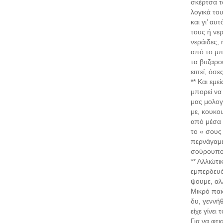
σκέρτσα τ
λογικά του
και γι’ αυ
τους ή νε
νεράιδες,
από το μπε
τα βυζαρού
ειπεί, όσε
** Και εμε
μπορεί να
μας μολογά
με, κουκο
από μέσα 
το « σους
περνάγαμε
σούρουπο 
** Αλλιώτι
εμπερδευό
ψουμε, αλλ
Μικρό παι
δυ, γεννήθ
είχε γίνει
Για να φτι