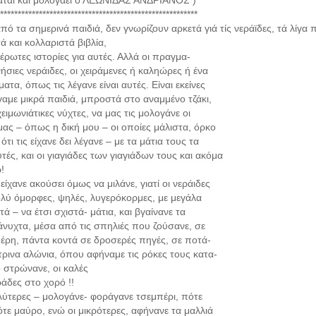
θυμάται καί μολογάει ο ΛΕΩΝΙΔΑΣ ΑΝΔΡΙΑΝΟΣ )
********************************************************
πό τα σημερινά παιδιά, δεν γνωρίζουν αρκετά γιά τίς νεράϊδες, τά λίγα 
ά και κολλαριστά βιβλία,
νέρωτες ιστορίες για αυτές. Αλλά οι πραγμα-
γνήσιες νεράιδες, οι χειράμενες ή καληώρες ή ένα
τα, όπως τις λέγανε είναι αυτές. Είναι εκείνες
αμε μικρά παιδιά, μπροστά στο αναμμένο τζάκι,
χειμωνιάτικες νύχτες, να μας τις μολογάνε οι
 μας – όπως η δική μου – οι οποίες μάλιστα, όρκο
ότι τις είχανε δει λέγανε – με τα μάτια τους τα
αυτές, και οι γιαγιάδες των γιαγιάδων τους και ακόμα
!
ς είχανε ακούσει όμως να μιλάνε, γιατί οι νεράιδες
λύ όμορφες, ψηλές, λυγερόκορμες, με μεγάλα
 – να έτσι σχιστά- μάτια, και βγαίνανε τα
άνυχτα, μέσα από τις σπηλιές που ζούσανε, σε
μέρη, πάντα κοντά σε δροσερές πηγές, σε ποτά-
έτρινα αλώνια, όπου αφήναμε τις ρόκες τους κατα-
ο στρώνανε, οι καλές
ράδες στο χορό !!
αλύτερες – μολογάνε- φοράγανε τσεμπέρι, πότε
τε μαύρο, ενώ οι μικρότερες, αφήνανε τα μαλλιά