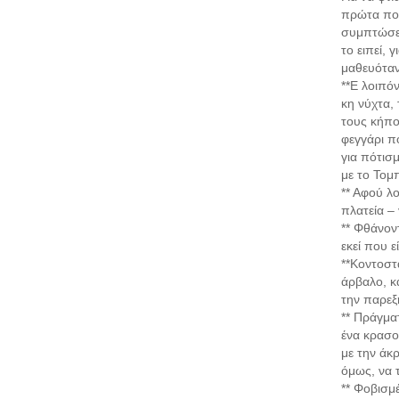
πρώτα πολ
συμπτώσεις
το ειπεί, 
μαθευόταν
**Ε λοιπό
κη νύχτα, 
τους κήπο
φεγγάρι πο
για πότισ
με το Τομπ
** Αφού λο
πλατεία – 
** Φθάνον
εκεί που 
**Κοντοστ
άρβαλο, κ
την παρεξ
** Πράγμα
ένα κρασο
με την άκρ
όμως, να 
** Φοβισμ