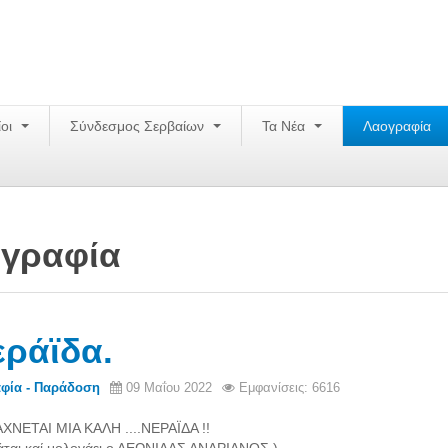
ίοι
Σύνδεσμος Σερβαίων
Τα Νέα
Λαογραφία
γραφία
εράϊδα.
φία - Παράδοση
09 Μαΐου 2022
Εμφανίσεις: 6616
ΧΝΕΤΑΙ ΜΙΑ ΚΑΛΗ ....ΝΕΡΑΪΔΑ !!