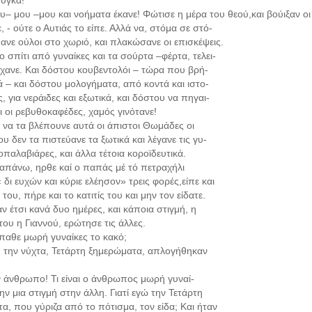
ούγκα!
υ– μου –μου και νοήματα έκανε! Φώτισε η μέρα του θεού,και βούιξαν ο
, - ούτε ο Αυτιάς το είπε. Αλλά να, στόμα σε στό-
θανε ούλοι στο χωριό, και πλακώσανε οι επισκέψεις.
το σπίτι από γυναίκες και τα σούρτα –φέρτα, τελει-
ίχανε. Και δόστου κουβεντολόι – τώρα που βρή-
 – και δόστου μολογήματα, από κοντά και ιστο-
ς, για νεράιδες και εξωτικά, και δόστου να πηγαι-
ι οι ρεβυθοκαφέδες, χαμός γινότανε!
α να τα βλέπουνε αυτά οι άπιστοι Θωμάδες οι
υ δεν τα πιστεύανε τα ξωτικά και λέγανε τις γυ-
οπαλαβιάρες, και άλλα τέτοια κοροϊδευτικά.
ί απάνω, ηρθε καί ο παπάς μέ τό πετραχήλι
« δι ευχών και κύριε ελέησον» τρεις φορές,είπε και
του, πήρε και το κατιτίς του και μην τον είδατε.
ν έτσι κανά δυο ημέρες, και κάποια στιγμή, η
του η Γιαννού, ερώτησε τις άλλες.
έπαθε μωρή γυναίκες το κακό;
η την νύχτα, Τετάρτη ξημερώματα, απλογήθηκαν
ν άνθρωπο! Τι είναι ο άνθρωπος μωρή γυναί-
ην μια στιγμή στην άλλη. Γιατί εγώ την Τετάρτη
α, που γύριζα από το πότισμα, τον είδα; Και ήταν