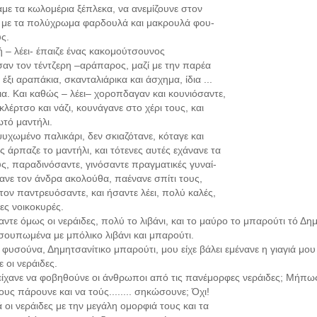
αμε τα κωλομέρια ξέπλεκα, να ανεμίζουνε στον
ί με τα πολύχρωμα φαρδουλά και μακρουλά φου-
ς.
ή – λέει- έπαιζε ένας κακομούτσουνος
σαν τον τέντζερη –αράπαρος, μαζί με την παρέα
 έξι αραπάκια, σκανταλιάρικα και άσχημα, ίδια ...
ια. Και καθώς – λέει– χοροπδαγαν και κουνιόσαντε,
λέρτσο και νάζι, κουνάγανε στο χέρι τους, και
ωτό μαντήλι.
ψυχωμένο παλικάρι, δεν σκιαζότανε, κόταγε και
 άρπαζε το μαντήλι, και τότενες αυτές εχάνανε τα
υς, παραδινόσαντε, γινόσαντε πραγματικές γυναί-
νανε τον άνδρα ακολούθα, παένανε σπίτι τους,
 τον παντρευόσαντε, και ήσαντε λέει, πολύ καλές,
ες νοικοκυρές.
αντε όμως οι νεράιδες, πολύ το λιβάνι, και το μαύρο το μπαρούτι τό Δημ
τσουπωμένα με μπόλικο λιβάνι και μπαρούτι.
υσούνα, Δημητσανίτικο μπαρούτι, μου είχε βάλει εμένανε η γιαγιά μου σ
 οι νεράιδες.
ι είχανε να φοβηθούνε οι άνθρωποι από τις πανέμορφες νεράιδες; Μήπω
ους πάρουνε και να τούς........ σηκώσουνε; Όχι!
 οι νεράιδες με την μεγάλη ομορφιά τους και τα