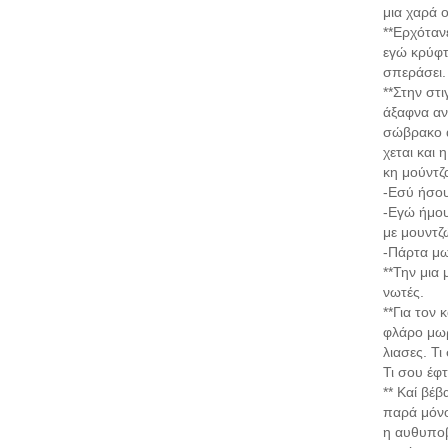
μια χαρά 
**Ερχότανε
εγώ κρύφτ
σπεράσει.
**Στην στ
άξαφνα αν
σώβρακο απ
χεται και 
κη μούντζ
-Εσύ ήσο
-Εγώ ήμου
με μουντζ
-Πάρτα μω
**Την μια
νωτές.
**Για τον 
φλάρο μωρ
λιασες. Τι
Τι σου έφτ
** Καί βέ
παρά μόνο
η αυθυποβ