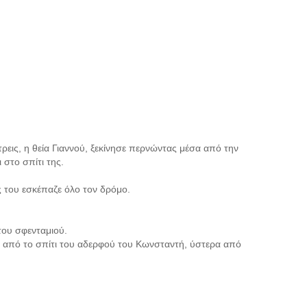
 τρεις, η θεία Γιαννού, ξεκίνησε περνώντας μέσα από την
 στο σπίτι της.
ς του εσκέπαζε όλο τον δρόμο.
του σφενταμιού.
ζε από το σπίτι του αδερφού του Κωνσταντή, ύστερα από