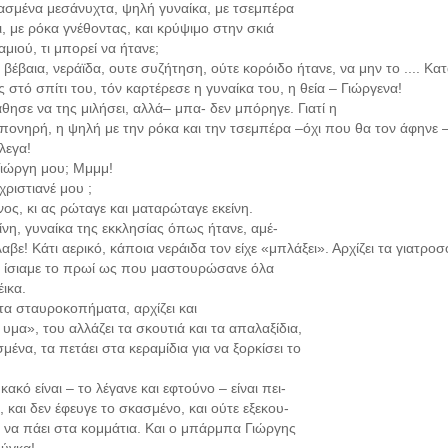
ασμένα μεσάνυχτα, ψηλή γυναίκα, με τσεμπέρα
ι, με ρόκα γνέθοντας, και κρύψιμο στην σκιά
μιού, τι μπορεί να ήτανε;
 βέβαια, νεράϊδα, ουτε συζήτηση, ούτε κορόιδο ήτανε, να μην το .... Κατ
στό σπίτι του, τόν καρτέρεσε η γυναίκα του, η θεία – Γιώργενα!
θησε να της μιλήσει, αλλά– μπα- δεν μπόρηγε. Γιατί η
πονηρή, η ψηλή με την ρόκα και την τσεμπέρα –όχι που θα τον άφηνε – τ
λεγα!
 Γιώργη μου; Μμμμ!
χριστιανέ μου ;
ος, κι ας ρώταγε και ματαρώταγε εκείνη.
ίνη, γυναίκα της εκκλησίας όπως ήτανε, αμέ-
βε! Κάτι αερικό, κάποια νεράιδα τον είχε «μπλάξει». Αρχίζει τα γιατροσ
, ίσιαμε το πρωί ως που μαστουρώσανε όλα
ικα.
 τα σταυροκοπήματα, αρχίζει και
υμα», του αλλάζει τα σκουτιά και τα απαλαξίδια,
μένα, τα πετάει στα κεραμίδια για να ξορκίσει το
 κακό είναι – το λέγανε και εφτούνο – είναι πει-
 και δεν έφευγε το σκασμένο, και ούτε εξεκου-
, να πάει στα κομμάτια. Και ο μπάρμπα Γιώργης