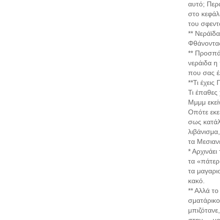
αυτό; Περ
στο κεφάλ
του σφεντα
** Νεράϊδα
Φθάνοντας 
** Προσπά
νεράιδα η 
που σας έ
**Τι έχεις
Τι έπαθες 
Μμμμ εκείν
Οπότε εκε
σως κατάλα
λιβάνισμα
τα Μεσιανέ
* Αρχινάει
τα «πάτερ 
τα μαγαρισ
κακό.
** Αλλά το
σματάρικο,
μπιζότανε