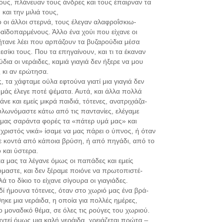
ους, πλάνευαν τους άνδρες και τους έπαιρναν τα
 και την μιλιά τους,
τό οι άλλοι στερνά, τους έλεγαν αλαφροΐσκιω-
ραϊδοπαρμένους. Άλλο ένα χούι που είχανε οι
 ήτανε λέει που αρπάζουν τα βυζαρούδια μέσα
σίκι τους. Που τα επηγαίνουν, και τι τα έκαναν
δια οι νεράιδες, καμιά γιαγιά δεν ήξερε να μου
ς κι αν ερώτησα.
ίς, τα χάφταμε ούλα εφτούνα γιατί μια γιαγιά δεν
 μάς έλεγε ποτέ ψέματα. Αυτά, και άλλα πολλά
νε και εμείς μικρά παιδιά, τότενες, ανατριχιάζα-
υλωνόμαστε κάτω από τις παντανίες, ελέγαμε
μας σαράντα φορές τα «πάτερ υμά μας» και
 χριστός νικά» ίσαμε να μας πάρει ο ύπνος, ή όταν
 κοντά από κάποια βρύση, ή από πηγάδι, από το
και ύστερα.
κα μας τα λέγανε όμως οι παπάδες και εμείς
μαστε, και δεν ξέραμε ποιόνε να πρωτοπιστέ-
ά το δίκιο το είχανε σίγουρα οι γιαγιάδες.
δί ήμουνα τότενες, όταν στο χωριό μας ένα βρά-
ηκε μια νεράιδα, η οποία για πολλές ημέρες,
 το μοναδικό θέμα, σε όλες τις ρούγες του χωριού.
αχτεί όμως μια καλή νεράιδα, χρειάζεται πρώτα –