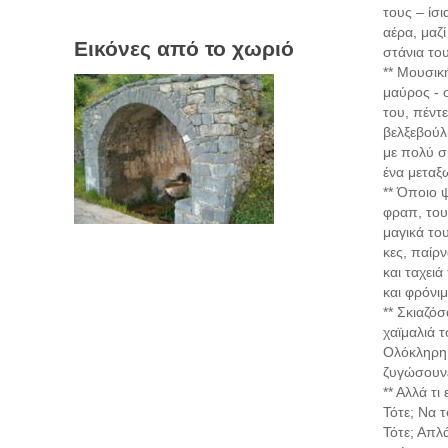
τους – ίσι
αέρα, μαζ
Εικόνες από το χωριό
στάνια του
** Μουσικ
μαύρος - 
του, πέντε
βελξεβούλ
με πολύ σκ
ένα μεταξ
** Όποιο 
φραπ, τους
μαγικά το
κες, παίρ
και ταχειά
και φρόνιμ
** Σκιαζόσ
χαϊμαλιά 
Ολόκληρη φ
ζυγώσουνε
** Αλλά τ
Τότε; Να τ
Τότε; Απλά