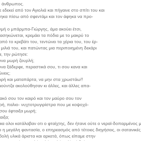
ο άνθρωπος.
 εδεκεί από τον Αγιολιά και πήγαινε στο σπίτι του και
ηκα πίσω από σφεντάμι και τον άφηκα να προ-
ιγμή ο μπάρμπα-Γιώργης, άμα ακούει έτσι,
ασηκώνεται, κρεμάει τα πόδια με το μακρύ το
ό το κρεβάτι του, τεντώνει τα χέρια του, του έρ-
η μιλιά του, και πατώντας μια περιποιημένη δεκάρι
α, την ρώτησε:
υνα μωρή ζουρλή;
να ξάδερφε, περαστικά σου, τι σου κανα και
ώνεις;
ρή και ματαπάρτα, να μην στα χρωστάω!!
 μούντζα ακολούθησαν κι άλλες, και άλλες απα-
κακό σου τον καιρό και τον μαύρο σου τον
ή, παλιο- νυχτοτρυγιρίστρα που με κοψοχό-
 σου έφταιξα μωρή;
αιξα;
βαια ολοι κατάλαβαν οτι ο φταίχτης, δεν ήτανε ούτε ο νεραϊ-δοπαρμένος
 η μεγάλη φαντασία, ο επηρεασμός από τέτοιες διηγήσεις, οι σατανικές
ολή υλικά άριστα και αρκετά, όπως είπαμε στην