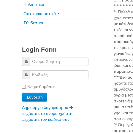
.. ... ( 
Πολιτιστικά
*************
** Πολλά α
Οπτικοακουστικά
χρωματιστ
Σύνδεσμοι
με κάτι ξε
τικές, οι 
σωρό ονόμα
που ακούγ
τις κρύες 
Login Form
γιαγιάδες
επαίρνανε 
ίδια, και 
παραπίσω
****Δεν τι
ήσαντε πο
Να με θυμάσαι
αμυγδαλωτά
άγρια μεσ
σκοτεινά 
μια, σε π
Δημιουργία λογαριασμού
γής, και τ
Ξεχάσατε το όνομα χρήστη;
σου οι κυ
Ξεχάσατε τον κωδικό σας;
** Οι μεγ
άσπρο, πό