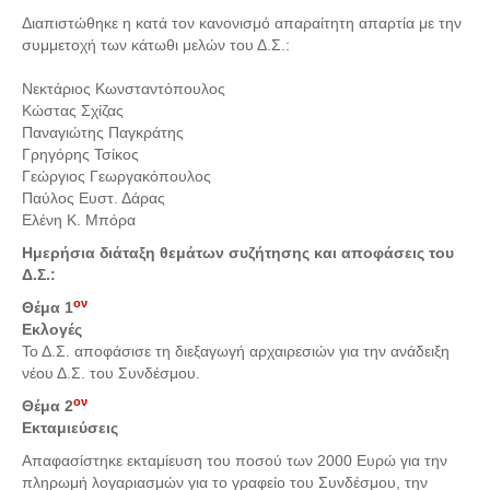
Σερβαίοι Συγγραφείς/Λογoτέχνες
Διαπιστώθηκε η κατά τον κανονισμό απαραίτητη απαρτία με την
Σερβαίοι Καλλιτέχνες
συμμετοχή των κάτωθι μελών του Δ.Σ.:
Γραφή Πατριωτών/Συνεργατών
Νεκτάριος Κωνσταντόπουλος
Κώστας Σχίζας
Σερβαίοι Αγωνιστές/Πεσόντες
Παναγιώτης Παγκράτης
Σερβαίοι για το Σέρβου
Γρηγόρης Τσίκος
Γεώργιος Γεωργακόπουλος
Σύνδεσμος Σερβαίων
Παύλος Ευστ. Δάρας
Ελένη Κ. Μπόρα
Εφημερίδα Αρτοζήνος
Ημερήσια διάταξη θεμάτων συζήτησης και αποφάσεις του
Ηλεκτρονική έκδοση Αρτοζήνου
Δ.Σ.:
Θέματα και δράσεις Συνδέσμου
ον
Θέμα 1
Ανακοινώσεις
Εκλογές
Το Δ.Σ. αποφάσισε τη διεξαγωγή αρχαιρεσιών για την ανάδειξη
Η ιστοσελίδα μας
νέου Δ.Σ. του Συνδέσμου.
Χάρτης του Site (Sitemap)
ον
Θέμα 2
Επικοινωνία
Εκταμιεύσεις
Απαφασίστηκε εκταμίευση του ποσού των 2000 Ευρώ για την
Τα Νέα
πληρωμή λογαριασμών για το γραφείο του Συνδέσμου, την