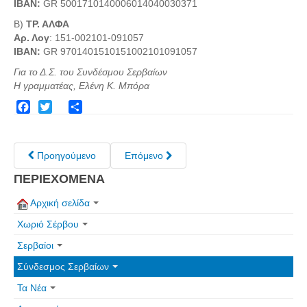
IBAN:
GR 5001710140006014040030371
Πετρόκτιστα Σπίτια - Εκκλησίες
Β)
ΤΡ. ΑΛΦΑ
Αρ. Λογ
: 151-002101-091057
Πανοραμικές φωτογραφίες
IBAN:
GR 9701401510151002101091057
Σύνδεσμοι
Για το Δ.Σ. του Συνδέσμου Σερβαίων
Η γραμματέας, Ελένη Κ. Μπόρα
Facebook
Twitter
Share
Προηγούμενο
Επόμενο
ΠΕΡΙΕΧΟΜΕΝΑ
Αρχική σελίδα
Χωριό Σέρβου
Σερβαίοι
Σύνδεσμος Σερβαίων
Τα Νέα