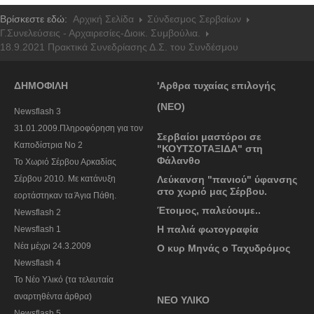
Βρίσκεστε εδώ:
Αρχική Σελίδα
Σύνδεσμος Σερβαίων
Γ.Συνελεύσεις - Αρχαιρεσίες-Διοικ. Συμβούλια.
18.9.2021 Πρακτικά Συνεδρίασης Δ.Σ. του Συνδέσμου
ΔΗΜΟΦΙΛΗ
'Αρθρα τυχαίας επιλογής
(ΝΕΟ)
Newsflash 3
31.01.2009.Πληροφόρηση για τον
Σερβαίοι μαστόροι σε
Καποδίστρια Νο 2
"ΚΟΥΤΣΟΤΑΞΙΔΑ" στη
Φάλανθο
To Χωριό Σέρβου Αρκαδίας
Σέρβου 2010. Με κατάνυξη
Λεύκανση "πανιού" ύφανσης
στο χωριό μας Σέρβου.
εορτάστηκαν τα Άγια Πάθη.
Έτοιμος, παλεύουμε..
Newsflash 2
Η παλιά φωτογραφία
Newsflash 1
Nέα μέχρι 24.3.2009
Ο κυρ Μηνάς ο Ταχυδρόμος
Newsflash 4
Το Νέο Υλικό (τα τελευταία
αναρτηθέντα άρθρα)
ΝΕΟ ΥΛΙΚΟ
Newsflash 5