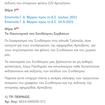
Τα Τελευταία Νέα
έκδοση του επόμενου φύλου 222 Αρτοζήνου.
ον
Θέμα 3
Αυτοί που έφυγαν για πάντα
Επιστολή Γ. Δ. Βέργου προς το Δ.Σ. Ιούλιος 2021
Γάμοι - Γεννήσεις - Βαπτίσεις
Επιστολή Γ. Δ. Βέργου προς το Δ.Σ. 16-8-2021
Επιτυχίες - Διακρίσεις
ον
Θέμα 4
Μηνύματα Επισκεπτών
Τα Οικονομικά του Συνδέσμου Σερβαίων
παλιά αρχειοθετημένα
Οι Λογαριασμοί του Συνδέσμου στις κάτωθι Τράπεζες είναι
ανοιχτοί για τους συνδρομητές της εφημερίδας
Αρτοζήνος
, για
Λαογραφία
τους συμπατριώτες και φίλους του Συνδέσμου και του χωριού
μας.
Πολιτιστικά
Τα οικονομικά του Συνδέσμου μας βρίσκονται σε μη ανθηρή
κατάσταση, λόγω Πανδημίας και αποκλεισμού κάθε δυνατότητας
Οπτικοακουστικά
εκδηλώσεων και αύξησης των εσόδων του Συνδέσμου.
Φωτορεπορτάζ
Παρόλα αυτά υπάρχει πάντα η ανάγκη κάλυψης των τρεχουσών
Δημοτικά Τραγούδια
αναγκών του γραφείου του Συνδέσμου και της έκδοσης της
ιστορικής εφημερίδας
Αρτοζήνος
.
Videos
Α)
ΤΡ. ΠΕΙΡΑΙΩΣ
Albums Φωτογραφιών
Αρ. Λογ:
6014-040030-371
Παλιές Φωτογραφίες του 1930