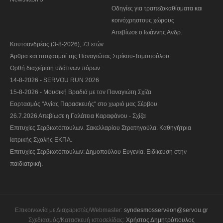
Οδηγίες για τραπεζοκαθίσματα και
κοινόχρηστους χώρους
Απεβίωσε ο Ιωάννης Ανδρ.
Κουτσανδρέας (3-8-2026), 73 ετών
Άρθρα και στοχασμοί της Παναγιώτας Στρίκου-Τομοπούλου
Ορθή διαχείριση υδάτινων πόρων
14-8-2026 - SERVOU RUN 2026
15-8-2026 - Μουσική Βραδιά με τον Παναγιώτη Σχίζα
Εορτασμός "Αγίας Παρασκευής" στο χωριό μας Σέρβου
26.7.2026 Απεβίωσε η Γαλάτεια Καραφάνου - Σχίζα
Επιτυχίες Σερβιωτόπουλων. Σακελλαρίου Στρατηγούλα. Καθηγήτρια
Ιατρικής Σχολής ΕΚΠΑ.
Επιτυχίες Σερβιωτόπουλων: Δημοπούλου Ευγενία. Ειδίκευση στην
παιδιατρική.
Επικοινωνία με Διαχειριστές/Webmaster:
syndesmosserveon@servou.gr
Σχεδιασμός/Κατασκευή ιστοσελίδας:
Χρήστος Δημητρόπουλος