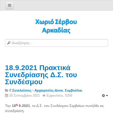
Αρχική σελίδα
Log in/out
Φόρμα εγγραφής χρήστη
H Ιστοσελίδα μας
Χωριό Σέρβου
Το χωριό Σέρβου
18.9.2021 Πρακτικά
Αράπηδες
Συνεδρίασης Δ.Σ. του
Αξιοθέατα
Συνδέσμου
Χάρτης ευρύτερης περιοχής
Σέρβου - Δορυφορική Google
Γ.Συνελεύσεις - Αρχαιρεσίες-Διοικ. Συμβούλια.
18 Σεπτεμβρίου 2021
Εμφανίσεις: 5256
Σέρβου και Δήμος Γορτυνίας
η
Την
18
9-2021
, το Δ.Σ. του Συνδέσμου Σερβαίων συνήλθε εις
Σερβαίοι
συνεδρίαση.