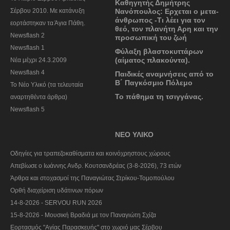
Καθηγητής Δημήτρης
Σέρβου 2010. Με κατάνυξη
Νανόπουλος: Ερχεται ο μετα-
άνθρωπος -Τι λέει για τον
εορτάστηκαν τα Άγια Πάθη.
θεό, τον πλανήτη Αρη και την
Newsflash 2
προσωπική του ζωή
Newsflash 1
Φύλαξη βλαστοκυττάρων
(αίματος πλακούντα).
Nέα μέχρι 24.3.2009
Newsflash 4
Παιδικές αναμνήσεις από το
Β΄ Παγκόσμιο Πόλεμο
Το Νέο Υλικό (τα τελευταία
Το πάθημα τη τσιγγάνας.
αναρτηθέντα άρθρα)
Newsflash 5
ΝΕΟ ΥΛΙΚΟ
Οδηγίες για τραπεζοκαθίσματα και κοινόχρηστους χώρους
Απεβίωσε ο Ιωάννης Ανδρ. Κουτσανδρέας (3-8-2026), 73 ετών
Άρθρα και στοχασμοί της Παναγιώτας Στρίκου-Τομοπούλου
Ορθή διαχείριση υδάτινων πόρων
14-8-2026 - SERVOU RUN 2026
15-8-2026 - Μουσική Βραδιά με τον Παναγιώτη Σχίζα
Εορτασμός "Αγίας Παρασκευής" στο χωριό μας Σέρβου