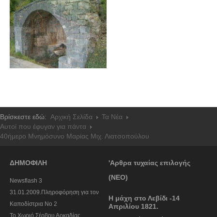
Πετρόκτιστα Σπίτια - Εκκλησίες
Πανοραμικές φωτογραφίες
Σύνδεσμοι
Βρίσκεστε εδώ:
Αρχική Σελίδα
Τα Νέα
Αυτοί που έφυγαν για πάντα
40ήμερο Μνημόσυνο Μαρίας Μιχ. Λιατσοπούλου
ΔΗΜΟΦΙΛΗ
'Αρθρα τυχαίας επιλογής
(ΝΕΟ)
Newsflash 3
31.01.2009.Πληροφόρηση για τον
Η μάχη στο Λεβίδι -14
Καποδίστρια Νο 2
Απριλίου 1821.
To Χωριό Σέρβου Αρκαδίας