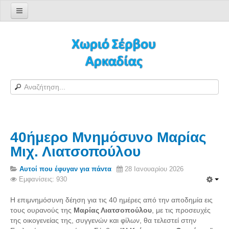
Αρχική σελίδα
Log in/out
Φόρμα εγγραφής χρήστη
H Ιστοσελίδα μας
Χωριό Σέρβου
Το χωριό Σέρβου
40ήμερο Μνημόσυνο Μαρίας
Αράπηδες
Μιχ. Λιατσοπούλου
Αξιοθέατα
Χάρτης ευρύτερης περιοχής
Αυτοί που έφυγαν για πάντα
28 Ιανουαρίου 2026
Εμφανίσεις: 930
Σέρβου - Δορυφορική Google
Σέρβου και Δήμος Γορτυνίας
Η επιμνημόσυνη δέηση για τις 40 ημέρες από την αποδημία εις
τους ουρανούς της
Μαρίας Λιατσοπούλου
, με τις προσευχές
Σερβαίοι
της οικογενείας της, συγγενών και φίλων, θα τελεστεί στην