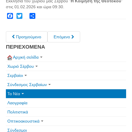
Εκκλησία του χωριού μας Σέρβου "
Η Κοίμηση της Θεοτόκου
"
Σερβαίοι Συγγραφείς/Λογoτέχνες
στις 01.02.2026 και ώρα 09:30.
Σερβαίοι Καλλιτέχνες
Γραφή Πατριωτών/Συνεργατών
Facebook
Twitter
Share
Σερβαίοι Αγωνιστές/Πεσόντες
Προηγούμενο
Επόμενο
Σερβαίοι για το Σέρβου
ΠΕΡΙΕΧΟΜΕΝΑ
Σύνδεσμος Σερβαίων
Αρχική σελίδα
Εφημερίδα Αρτοζήνος
Χωριό Σέρβου
Ηλεκτρονική έκδοση Αρτοζήνου
Σερβαίοι
Θέματα και δράσεις Συνδέσμου
Σύνδεσμος Σερβαίων
Ανακοινώσεις
Τα Νέα
Η ιστοσελίδα μας
Λαογραφία
Χάρτης του Site (Sitemap)
Πολιτιστικά
Επικοινωνία
Οπτικοακουστικά
Τα Νέα
Σύνδεσμοι