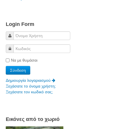
Τα Τελευταία Νέα
Αυτοί που έφυγαν για πάντα
Γάμοι - Γεννήσεις - Βαπτίσεις
Login Form
Επιτυχίες - Διακρίσεις
Μηνύματα Επισκεπτών
παλιά αρχειοθετημένα
Λαογραφία
Να με θυμάσαι
Πολιτιστικά
Δημιουργία λογαριασμού
Οπτικοακουστικά
Ξεχάσατε το όνομα χρήστη;
Ξεχάσατε τον κωδικό σας;
Φωτορεπορτάζ
Δημοτικά Τραγούδια
Videos
Εικόνες από το χωριό
Albums Φωτογραφιών
Παλιές Φωτογραφίες του 1930