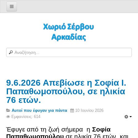
Αρχική σελίδα
Log in/out
Φόρμα εγγραφής χρήστη
H Ιστοσελίδα μας
Χωριό Σέρβου
Το χωριό Σέρβου
9.6.2026 Απεβίωσε η Σοφία Ι.
Αράπηδες
Παπαθωμοπούλου, σε ηλικία
Αξιοθέατα
76 ετών.
Χάρτης ευρύτερης περιοχής
Σέρβου - Δορυφορική Google
Αυτοί που έφυγαν για πάντα
10 Ιουνίου 2026
Εμφανίσεις: 614
Σέρβου και Δήμος Γορτυνίας
Έφυγε από τη ζωή σήμερα
η
Σοφία
Σερβαίοι
Παπαθωμοπούλου
σε ηλικία 76 ετών, και