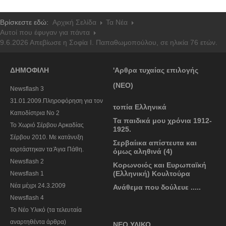
Βρίσκεστε εδώ:
Αρχική Σελίδα
Τα Νέα
Αυτοί που έφυγαν για πάντα
9.6.2026 Απεβίωσε η Σοφία Ι. Παπαθωμοπούλου, σε ηλικία 76 ετών.
ΔΗΜΟΦΙΛΗ
'Αρθρα τυχαίας επιλογής
(ΝΕΟ)
Newsflash 3
31.01.2009.Πληροφόρηση για τον
τοπία Ελληνικά
Καποδίστρια Νο 2
Τα παιδικά μου χρόνια 1912-
To Χωριό Σέρβου Αρκαδίας
1925.
Σέρβου 2010. Με κατάνυξη
Σερβαίικα απίστευτα και
εορτάστηκαν τα Άγια Πάθη.
όμως αληθινά (4)
Newsflash 2
Κορωνοιός και Ευρωπαϊκή
(Ελληνική) Κουλτούρα
Newsflash 1
Nέα μέχρι 24.3.2009
Ανάθεμα που δούλευε .....
Newsflash 4
Το Νέο Υλικό (τα τελευταία
αναρτηθέντα άρθρα)
ΝΕΟ ΥΛΙΚΟ