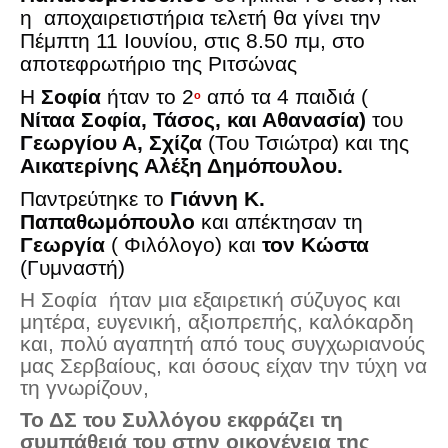
Σερβαίοι Συγγραφείς/Λογoτέχνες
η
αποχαιρετιστήρια τελετή θα γίνει
την
Π
έ
μπτη
11
Ιο
υ
ν
ί
ο
υ,
στ
ι
ς
8.50
πμ
,
στο
Σερβαίοι Καλλιτέχνες
α
ποτεφρωτ
ή
ρ
ι
ο
της
Ρ
ι
τσ
ώ
ν
α
ς
Γραφή Πατριωτών/Συνεργατών
Η
Σοφία
ήταν το 2
από τα 4 παιδιά (
ο
Σερβαίοι Αγωνιστές/Πεσόντες
Νίταα
Σοφία, Τάσος, και Αθανασία)
του
Σερβαίοι για το Σέρβου
Γεωργίου Α, Σχίζα
(Του Τσιώτρα) και της
Αικατερίνης Αλέξη Δημόπουλου.
Σύνδεσμος Σερβαίων
Παντρεύτηκε το
Γιάννη Κ.
Εφημερίδα Αρτοζήνος
Παπαθωμόπουλο
και απέκτησαν τη
Ηλεκτρονική έκδοση Αρτοζήνου
Γεωργία
( Φιλόλογο) και
τον Κώστα
(Γυμναστή)
Θέματα και δράσεις Συνδέσμου
Η Σοφία
ήταν μια εξαιρετική σύζυγος και
Ανακοινώσεις
μητέρα, ευγενική, αξιοπρεπής,
καλόκαρδη
Η ιστοσελίδα μας
και, πολύ αγαπητή από τους συγχωριανούς
Χάρτης του Site (Sitemap)
μας Σερβαίους, και όσους είχαν την τύχη να
τη γνωρίζουν,
Επικοινωνία
Το ΔΣ του Συλλόγου εκφράζει τη
Τα Νέα
συμπάθειά του στην οικογένεια της