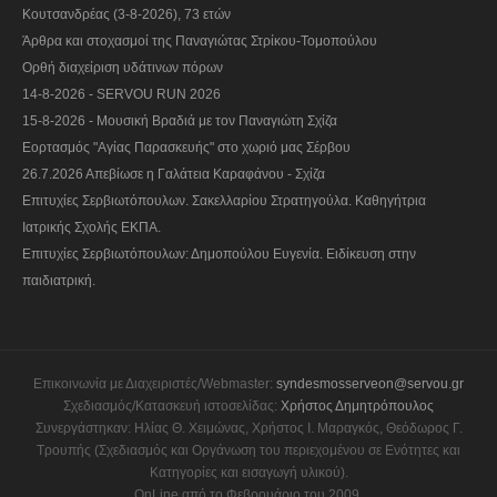
Κουτσανδρέας (3-8-2026), 73 ετών
Άρθρα και στοχασμοί της Παναγιώτας Στρίκου-Τομοπούλου
Ορθή διαχείριση υδάτινων πόρων
14-8-2026 - SERVOU RUN 2026
15-8-2026 - Μουσική Βραδιά με τον Παναγιώτη Σχίζα
Εορτασμός "Αγίας Παρασκευής" στο χωριό μας Σέρβου
26.7.2026 Απεβίωσε η Γαλάτεια Καραφάνου - Σχίζα
Επιτυχίες Σερβιωτόπουλων. Σακελλαρίου Στρατηγούλα. Καθηγήτρια
Ιατρικής Σχολής ΕΚΠΑ.
Επιτυχίες Σερβιωτόπουλων: Δημοπούλου Ευγενία. Ειδίκευση στην
παιδιατρική.
Επικοινωνία με Διαχειριστές/Webmaster:
syndesmosserveon@servou.gr
Σχεδιασμός/Κατασκευή ιστοσελίδας:
Χρήστος Δημητρόπουλος
Συνεργάστηκαν: Ηλίας Θ. Χειμώνας, Χρήστος Ι. Μαραγκός, Θεόδωρος Γ.
Τρουπής (Σχεδιασμός και Οργάνωση του περιεχομένου σε Ενότητες και
Κατηγορίες και εισαγωγή υλικού).
OnLine από το Φεβρουάριο του 2009.