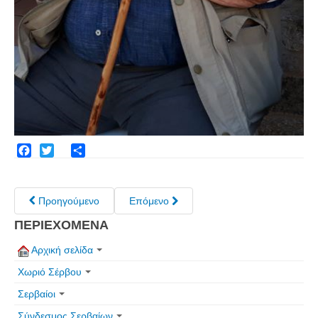
Facebook
Twitter
Share
Προηγούμενο
Επόμενο
ΠΕΡΙΕΧΟΜΕΝΑ
Αρχική σελίδα
Χωριό Σέρβου
Σερβαίοι
Σύνδεσμος Σερβαίων