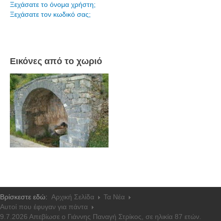
Ξεχάσατε το όνομα χρήστη;
Ξεχάσατε τον κωδικό σας;
Εικόνες από το χωριό
Βρίσκεστε εδώ:
Αρχική Σελίδα
Τα Νέα
Αυτοί που έφυγαν για πάντα
9.7.2026 Απεβίωσε ο Γιάννης Παναγή Στρίκος, σε ηλικία 87 ετών.