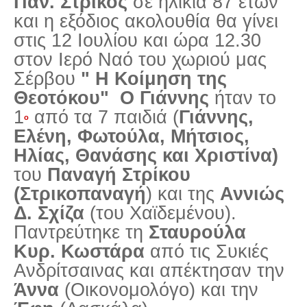
Παν. Στρίκος
σε ηλικία 87 ετών
Σερβαίοι Συγγραφείς/Λογoτέχνες
και η εξόδιος ακολουθία θα γίνει
Σερβαίοι Καλλιτέχνες
στις 12 Ιουλίου και ώρα 12.30
Γραφή Πατριωτών/Συνεργατών
στον Ιερό Ναό του χωριού μας
Σερβαίοι Αγωνιστές/Πεσόντες
Σέρβου
" Η Κοίμηση της
Σερβαίοι για το Σέρβου
Θεοτόκου"
Ο Γιάννης
ήταν το
1
από τα 7 παιδιά (
Γιάννης,
Σύνδεσμος Σερβαίων
ο
Ελένη, Φωτούλα, Μήτσιος,
Εφημερίδα Αρτοζήνος
Ηλίας, Θανάσης και Χριστίνα)
Ηλεκτρονική έκδοση Αρτοζήνου
του
Παναγή Στρίκου
Θέματα και δράσεις Συνδέσμου
(Στρικοπαναγή
) και της
Αννιώς
Ανακοινώσεις
Δ. Σχίζα
(του Χαϊδεμένου).
Η ιστοσελίδα μας
Παντρεύτηκε
τη
Σταυρούλα
Χάρτης του Site (Sitemap)
Κυρ. Κωστάρα
από τις Συκιές
Ανδρίτσαινας και απέκτησαν την
Επικοινωνία
Άννα
(Οικονομολόγο) και την
Τα Νέα