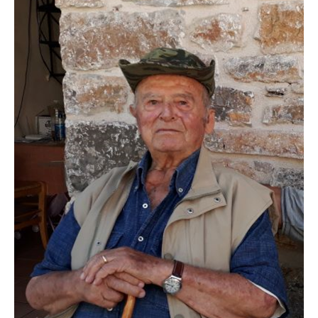
Πετρόκτιστα Σπίτια - Εκκλησίες
Πανοραμικές φωτογραφίες
Σύνδεσμοι