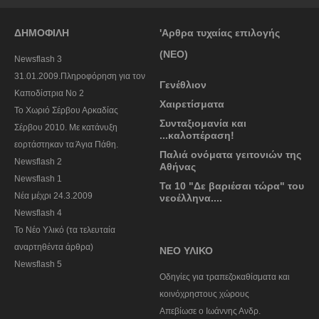
ΔΗΜΟΦΙΛΗ
'Αρθρα τυχαίας επιλογής
(ΝΕΟ)
Newsflash 3
31.01.2009.Πληροφόρηση για τον
Γενέθλιον
Καποδίστρια Νο 2
Χαιρετίσματα
To Χωριό Σέρβου Αρκαδίας
Συνταξιομανία και
Σέρβου 2010. Με κατάνυξη
...καλοπέραση!
εορτάστηκαν τα Άγια Πάθη.
Παλιά ονόματα γειτονιών της
Newsflash 2
Αθήνας
Newsflash 1
Τα 10 "Δε βαριέσαι τώρα" του
Nέα μέχρι 24.3.2009
νεοέλληνα....
Newsflash 4
Το Νέο Υλικό (τα τελευταία
αναρτηθέντα άρθρα)
ΝΕΟ ΥΛΙΚΟ
Newsflash 5
Οδηγίες για τραπεζοκαθίσματα και
κοινόχρηστους χώρους
Απεβίωσε ο Ιωάννης Ανδρ.