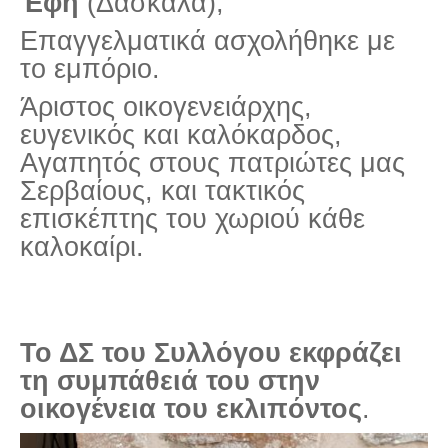
Έφη
(Δασκάλα),
Τα Τελευταία Νέα
Επαγγελματικά ασχολήθηκε με
Αυτοί που έφυγαν για πάντα
το εμπόριο.
Γάμοι - Γεννήσεις - Βαπτίσεις
Άριστος οικογενειάρχης,
Επιτυχίες - Διακρίσεις
ευγενικός και καλόκαρδος,
Μηνύματα Επισκεπτών
Αγαπητός στους πατριώτες μας
παλιά αρχειοθετημένα
Σερβαίους, και τακτικός
Λαογραφία
επισκέπτης του χωριού κάθε
καλοκαίρι.
Πολιτιστικά
Οπτικοακουστικά
Φωτορεπορτάζ
Το ΔΣ του Συλλόγου εκφράζει
Δημοτικά Τραγούδια
τη συμπάθειά του στην
Videos
οικογένεια του εκλιπόντος
.
Albums Φωτογραφιών
Παλιές Φωτογραφίες του 1930