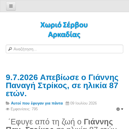
Αρχική σελίδα
Log in/out
Φόρμα εγγραφής χρήστη
H Ιστοσελίδα μας
Χωριό Σέρβου
Το χωριό Σέρβου
9.7.2026 Απεβίωσε ο Γιάννης
Αράπηδες
Παναγή Στρίκος, σε ηλικία 87
Αξιοθέατα
ετών.
Χάρτης ευρύτερης περιοχής
Σέρβου - Δορυφορική Google
Αυτοί που έφυγαν για πάντα
09 Ιουλίου 2026
Εμφανίσεις: 795
Σέρβου και Δήμος Γορτυνίας
΄Εφυγε από τη ζωή ο
Γιάννης
Σερβαίοι