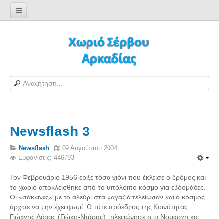
Αρχική σελίδα
Log in/out
Φόρμα εγγραφής χρήστη
H Ιστοσελίδα μας
Χωριό Σέρβου
Το χωριό Σέρβου
Newsflash 3
Αράπηδες
Αξιοθέατα
Newsflash
09 Αυγούστου 2004
Εμφανίσεις: 446793
Χάρτης ευρύτερης περιοχής
Σέρβου - Δορυφορική Google
Τον Φεβρουάριο 1956 έριξε τόσο χιόνι που έκλεισε ο δρόμος και
το χωριό αποκλείσθηκε από το υπόλοιπο κόσμο για εβδομάδες.
Σέρβου και Δήμος Γορτυνίας
Οι «σάκκινες» με το αλεύρι στα μαγαζιά τελείωσαν και ο κόσμος
Σερβαίοι
άρχισε να μην έχει ψωμί. Ο τότε πρόεδρος της Κοινότητας
Γιώργης Δάρας (Γιώκο-Ντάρας) τηλεφώνησε στο Νομάρχη και