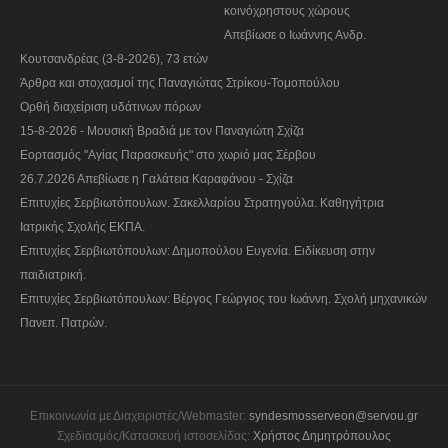
κοινόχρηστους χώρους
Απεβίωσε ο Ιωάννης Ανδρ.
Κουτσανδρέας (3-8-2026), 73 ετών
Άρθρα και στοχασμοί της Παναγιώτας Στρίκου-Τομοπούλου
Ορθή διαχείριση υδάτινων πόρων
15-8-2026 - Μουσική Βραδιά με τον Παναγιώτη Σχίζα
Εορτασμός "Αγίας Παρασκευής" στο χωριό μας Σέρβου
26.7.2026 Απεβίωσε η Γαλάτεια Καραφάνου - Σχίζα
Επιτυχίες Σερβιωτόπουλων. Σακελλαρίου Στρατηγούλα. Καθηγήτρια
Ιατρικής Σχολής ΕΚΠΑ.
Επιτυχίες Σερβιωτόπουλων: Δημοπούλου Ευγενία. Ειδίκευση στην
παιδιατρική.
Επιτυχίες Σερβιωτόπουλων: Βέργος Γεώργιος του Ιωάννη. Σχολή μηχανικών
Πανεπ. Πατρών.
Επικοινωνία με Διαχειριστές/Webmaster:
syndesmosserveon@servou.gr
Σχεδιασμός/Κατασκευή ιστοσελίδας:
Χρήστος Δημητρόπουλος