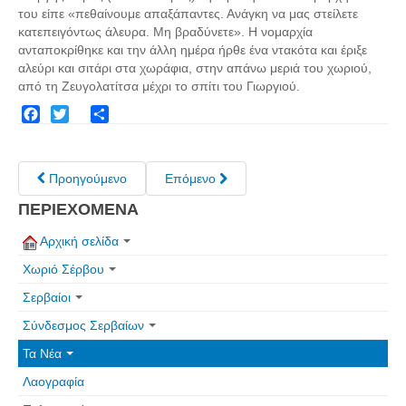
Σερβαίοι Συγγραφείς/Λογoτέχνες
του είπε «πεθαίνουμε απαξάπαντες. Ανάγκη να μας στείλετε
κατεπειγόντως άλευρα. Μη βραδύνετε». Η νομαρχία
Σερβαίοι Καλλιτέχνες
ανταποκρίθηκε και την άλλη ημέρα ήρθε ένα ντακότα και έριξε
Γραφή Πατριωτών/Συνεργατών
αλεύρι και σιτάρι στα χωράφια, στην απάνω μεριά του χωριού,
από τη Ζευγολατίτσα μέχρι το σπίτι του Γιωργιού.
Σερβαίοι Αγωνιστές/Πεσόντες
Σερβαίοι για το Σέρβου
Facebook
Twitter
Share
Σύνδεσμος Σερβαίων
Προηγούμενο
Επόμενο
Εφημερίδα Αρτοζήνος
ΠΕΡΙΕΧΟΜΕΝΑ
Ηλεκτρονική έκδοση Αρτοζήνου
Θέματα και δράσεις Συνδέσμου
Αρχική σελίδα
Ανακοινώσεις
Χωριό Σέρβου
Η ιστοσελίδα μας
Σερβαίοι
Χάρτης του Site (Sitemap)
Σύνδεσμος Σερβαίων
Επικοινωνία
Τα Νέα
Λαογραφία
Τα Νέα