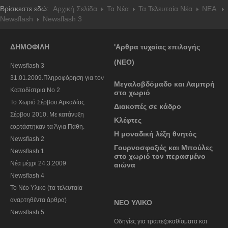
Βρίσκεστε εδώ:
Αρχική Σελίδα
Τα Νέα
Τα Τελευταία Νέα
NEA
Newsflash
Newsflash 3
ΔΗΜΟΦΙΛΗ
'Αρθρα τυχαίας επιλογής
(ΝΕΟ)
Newsflash 3
31.01.2009.Πληροφόρηση για τον
Μεγαλοβδόμαδο και Λαμπρή
Καποδίστρια Νο 2
στο χωριό
To Χωριό Σέρβου Αρκαδίας
Διακοπές σε κάδρο
Σέρβου 2010. Με κατάνυξη
Κλέφτες
εορτάστηκαν τα Άγια Πάθη.
Η μοναδική λέξη θνητός
Newsflash 2
Γουρνοσφαξιές και Μπούλες
Newsflash 1
στο χωριό τον περασμένο
Nέα μέχρι 24.3.2009
αιώνα
Newsflash 4
Το Νέο Υλικό (τα τελευταία
αναρτηθέντα άρθρα)
ΝΕΟ ΥΛΙΚΟ
Newsflash 5
Οδηγίες για τραπεζοκαθίσματα και