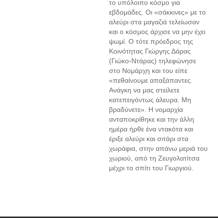
το υπόλοιπο κόσμο για
εβδομάδες. Οι «σάκκινες» με το
αλεύρι στα μαγαζιά τελείωσαν
και ο κόσμος άρχισε να μην έχει
ψωμί. Ο τότε πρόεδρος της
Κοινότητας Γιώργης Δάρας
(Γιώκο-Ντάρας) τηλεφώνησε
στο Νομάρχη και του είπε
«πεθαίνουμε απαξάπαντες.
Ανάγκη να μας στείλετε
κατεπειγόντως άλευρα. Μη
βραδύνετε». Η νομαρχία
ανταποκρίθηκε και την άλλη
ημέρα ήρθε ένα ντακότα και
έριξε αλεύρι και σιτάρι στα
χωράφια, στην απάνω μεριά του
χωριού, από τη Ζευγολατίτσα
μέχρι το σπίτι του Γιωργιού.