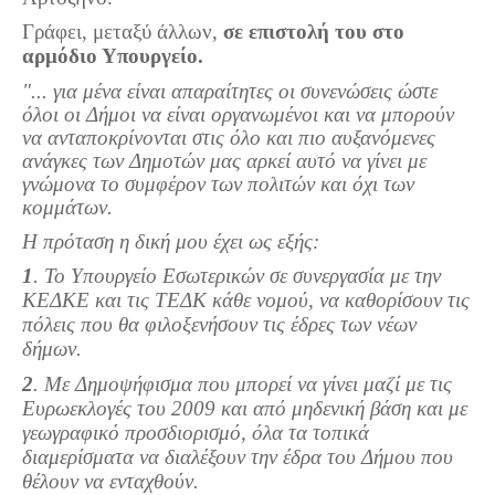
Τα Τελευταία Νέα
Γράφει, μεταξύ άλλων,
σε επιστολή του στο
Αυτοί που έφυγαν για πάντα
αρμόδιο Υπουργείο.
Γάμοι - Γεννήσεις - Βαπτίσεις
"... για μένα είναι απαραίτητες οι συνενώσεις ώστε
όλοι οι Δήμοι να είναι οργανωμένοι και να μπορούν
Επιτυχίες - Διακρίσεις
να ανταποκρίνονται στις όλο και πιο αυξανόμενες
Μηνύματα Επισκεπτών
ανάγκες των Δημοτών μας αρκεί αυτό να γίνει με
γνώμονα το συμφέρον των πολιτών και όχι των
παλιά αρχειοθετημένα
κομμάτων.
Λαογραφία
Η πρόταση η δική μου έχει ως εξής:
Πολιτιστικά
1
. Το Υπουργείο Εσωτερικών σε συνεργασία με την
ΚΕΔΚΕ και τις ΤΕΔΚ κάθε νομού, να καθορίσουν τις
Οπτικοακουστικά
πόλεις που θα φιλοξενήσουν τις έδρες των νέων
δήμων.
Φωτορεπορτάζ
2
. Με Δημοψήφισμα που μπορεί να γίνει μαζί με τις
Δημοτικά Τραγούδια
Ευρωεκλογές του 2009 και από μηδενική βάση και με
Videos
γεωγραφικό προσδιορισμό, όλα τα τοπικά
διαμερίσματα να διαλέξουν την έδρα του Δήμου που
Albums Φωτογραφιών
θέλουν να ενταχθούν.
Παλιές Φωτογραφίες του 1930