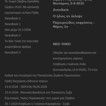
To Χωριό Σέρβου Αρκαδίας
Νεκτάριος 3-9-2015
Σέρβου 2010. Με κατάνυξη
Αυτοδικία
εορτάστηκαν τα Άγια Πάθη.
Ο ήλιος σε έκλεψε
Newsflash 2
Παροιμιώδεις εκφράσεις -
Newsflash 1
Μέρος 1ο
Nέα μέχρι 24.3.2009
Newsflash 4
Το Νέο Υλικό (τα τελευταία
ΝΕΟ ΥΛΙΚΟ
αναρτηθέντα άρθρα)
Newsflash 5
Οδηγίες για τραπεζοκαθίσματα και
κοινόχρηστους χώρους
Απεβίωσε ο Ιωάννης Ανδρ.
Κουτσανδρέας (3-8-2026), 73 ετών
Άρθρα και στοχασμοί της Παναγιώτας Στρίκου-Τομοπούλου
Ορθή διαχείριση υδάτινων πόρων
14-8-2026 - SERVOU RUN 2026
15-8-2026 - Μουσική Βραδιά με τον Παναγιώτη Σχίζα
Εορτασμός "Αγίας Παρασκευής" στο χωριό μας Σέρβου
26.7.2026 Απεβίωσε η Γαλάτεια Καραφάνου - Σχίζα