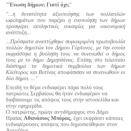
Σερβαίοι Συγγραφείς/Λογoτέχνες
"Ένωση δήμων; Γιατί όχι;
"
Σερβαίοι Καλλιτέχνες
"...η δυνατότητα αξιοποίησης των πολλαπλών
ωφελημάτων που παρέχει η ενοποίηση των δήμων
Γραφή Πατριωτών/Συνεργατών
προσφέρει εκπληκτικές ευκαιρίες για οικονομική
Σερβαίοι Αγωνιστές/Πεσόντες
ανάπτυξη...
Σερβαίοι για το Σέρβου
...Πρόσφατα αναπτύχθηκε συγκεκριμένη πρωτοβουλία
πολλών δημοτών του Δήμου Γόρτυνος, με την οποία
Σύνδεσμος Σερβαίων
εκφράστηκε η βούληση τους να συνενωθεί ο δήμος
τους με το δήμο Δημητσάνας. Επίσης στο τελευταίο
Εφημερίδα Αρτοζήνος
διάστημα τα δημοτικά συμβούλια των δήμων
Ηλεκτρονική έκδοση Αρτοζήνου
Κλείτορος και Βυτίνας αποφάσισαν να συνενωθούν οι
δύο δήμοι. ..."
Θέματα και δράσεις Συνδέσμου
Επειδή το θέμα ενδιαφέρει πάρα πολύ τους
Ανακοινώσεις
πατριώτες Σερβαίους θα ήταν ενδιαφέρον να
Η ιστοσελίδα μας
διαβάσουμε τις απόψεις τους στην ιστοσελίδα και
Χάρτης του Site (Sitemap)
στην εφημερίδα.
Ο πατριώτης, πρώην αντιδήμαρχος στο Δήμο
Επικοινωνία
Ηραίας
Αθανάσιος Μπόρας
, έχει εκφράσει κάποιες
ενδιαφέρουσες απόψεις που δημοσιεύθηκαν στον
Τα Νέα
Αρτοζήνο.