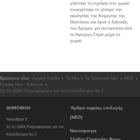
χτίστηκε το σχολείο στο χωριό,
συνεχίστηκε το χτίσιμο της
εκκλησίας της Κοίμησης της
Θεοτόκου και έγινε η διάνοιξη
του δρόμου για αυτοκίνητα από
το Αγιώργη Σαρά μέχρι το
χωριό.
Βρίσκεστε εδώ:
Αρχική Σελίδα
Τα Νέα
Τα Τελευταία Νέα
NEA
Παλαιά Νέα - Ειδήσεις
31.01.2009.Πληροφόρηση για τον Καποδίστρια Νο 2
ΔΗΜΟΦΙΛΗ
'Αρθρα τυχαίας επιλογής
(ΝΕΟ)
Newsflash 3
31.01.2009.Πληροφόρηση για τον
Νανούρισμα
Καποδίστρια Νο 2
Σέρβου Γορτυνίας-Άγιος