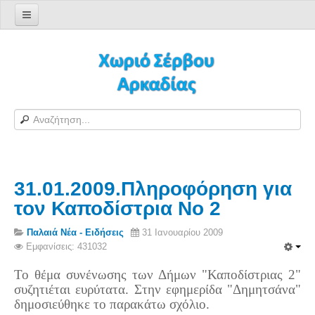
Αρχική σελίδα
Log in/out
Φόρμα εγγραφής χρήστη
H Ιστοσελίδα μας
Χωριό Σέρβου
Το χωριό Σέρβου
31.01.2009.Πληροφόρηση για
Αράπηδες
τον Καποδίστρια Νο 2
Αξιοθέατα
Χάρτης ευρύτερης περιοχής
Παλαιά Νέα - Ειδήσεις
31 Ιανουαρίου 2009
Εμφανίσεις: 431032
Σέρβου - Δορυφορική Google
Σέρβου και Δήμος Γορτυνίας
Το θέμα συνένωσης των Δήμων "Καποδίστριας 2"
συζητιέται ευρύτατα. Στην εφημερίδα "Δημητσάνα"
Σερβαίοι
δημοσιεύθηκε το παρακάτω σχόλιο.