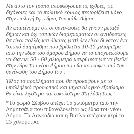
Με αυτό τον τρόπο αποφεύγουμε τις έχθρες, τις
Πετρόκτιστα Σπίτια - Εκκλησίες
διχόνοιες και το πολιτικό κόστος περιορίζεται μόνο
Πανοραμικές φωτογραφίες
στην επιλογή της έδρας του κάθε Δήμου.
Αν επιμείνουμε ότι οι συνενώσεις θα γίνουν μεταξύ
Σύνδεσμοι
δήμων και όχι τοπικών διαμερισμάτων οι αντιδράσεις
θα είναι πολλές και δίκαιες γιατί δεν είναι δυνατόν ένα
τοπικό διαμέρισμα που βρίσκεται 10-15 χιλιόμετρα
από την έδρα του όμορου Δήμου να το υποχρεώσουμε
να διανύει 50 - 60 χιλιόμετρα μακρύτερα για να βρεθεί
στην έδρα του νέου Δήμου που θα προκύψει από την
συνένωση του Δήμου του .
Τέλος τα προβλήματα που θα προκύψουν με το
υπαλληλικό προσωπικό και μηχανολογικό εξοπλισμό
θα είναι λιγότερα και ευκολότερα στη λύση τους."
*Το χωριό Σέρβου απέχει 15 χιλιόμετρα από την
Δημητσάνα που πιθανολογείται ως έδρα του νέου
Δήμου. Τα Λαγκάδια και η Βυτίνα απέχουν περί τα
25 χιλιόμετρα.