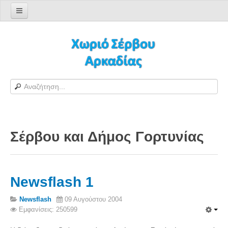
Αρχική σελίδα
Log in/out
Φόρμα εγγραφής χρήστη
H Ιστοσελίδα μας
Χωριό Σέρβου
Το χωριό Σέρβου
Σέρβου και Δήμος Γορτυνίας
Αράπηδες
Αξιοθέατα
Χάρτης ευρύτερης περιοχής
Newsflash 1
Σέρβου - Δορυφορική Google
Σέρβου και Δήμος Γορτυνίας
Newsflash
09 Αυγούστου 2004
Εμφανίσεις: 250599
Σερβαίοι