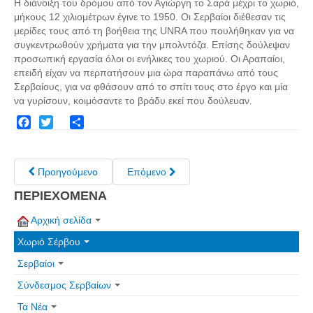
Η διάνοιξη του δρόμου από τον Αγιώργη το Σαρά μέχρι το χωριό,
Σερβαίοι Συγγραφείς/Λογoτέχνες
μήκους 12 χιλιομέτρων έγινε το 1950. Οι Σερβαίοι διέθεσαν τις
Σερβαίοι Καλλιτέχνες
μερίδες τους από τη βοήθεια της UNRA που πουλήθηκαν για να
συγκεντρωθούν χρήματα για την μπολντόζα. Επίσης δούλεψαν
Γραφή Πατριωτών/Συνεργατών
προσωπική εργασία όλοι οι ενήλικες του χωριού. Οι Αραπαίοι,
Σερβαίοι Αγωνιστές/Πεσόντες
επειδή είχαν να περπατήσουν μια ώρα παραπάνω από τους
Σερβαίους, για να φθάσουν από το σπίτι τους στο έργο και μία
Σερβαίοι για το Σέρβου
να γυρίσουν, κοιμόσαντε το βράδυ εκεί που δούλευαν.
Σύνδεσμος Σερβαίων
Facebook
Twitter
Share
Εφημερίδα Αρτοζήνος
Ηλεκτρονική έκδοση Αρτοζήνου
Προηγούμενο
Επόμενο
Θέματα και δράσεις Συνδέσμου
ΠΕΡΙΕΧΟΜΕΝΑ
Ανακοινώσεις
Αρχική σελίδα
Η ιστοσελίδα μας
Χωριό Σέρβου
Χάρτης του Site (Sitemap)
Σερβαίοι
Επικοινωνία
Σύνδεσμος Σερβαίων
Τα Νέα
Τα Νέα