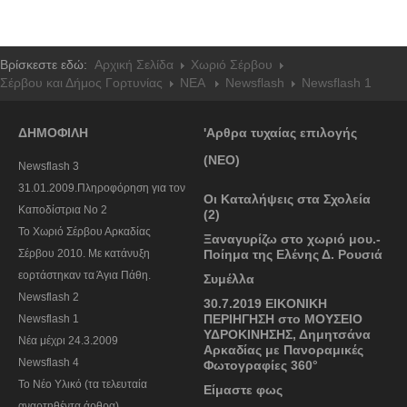
Βρίσκεστε εδώ:
Αρχική Σελίδα
Χωριό Σέρβου
Σέρβου και Δήμος Γορτυνίας
NEA
Newsflash
Newsflash 1
ΔΗΜΟΦΙΛΗ
'Αρθρα τυχαίας επιλογής
(ΝΕΟ)
Newsflash 3
31.01.2009.Πληροφόρηση για τον
Οι Καταλήψεις στα Σχολεία
Καποδίστρια Νο 2
(2)
To Χωριό Σέρβου Αρκαδίας
Ξαναγυρίζω στο χωριό μου.-
Σέρβου 2010. Με κατάνυξη
Ποίημα της Ελένης Δ. Ρουσιά
εορτάστηκαν τα Άγια Πάθη.
Συμέλλα
Newsflash 2
30.7.2019 EIKONIKH
ΠΕΡΙΗΓΗΣΗ στο ΜΟΥΣΕΙΟ
Newsflash 1
ΥΔΡΟΚΙΝΗΣΗΣ, Δημητσάνα
Nέα μέχρι 24.3.2009
Αρκαδίας με Πανοραμικές
Newsflash 4
Φωτογραφίες 360°
Το Νέο Υλικό (τα τελευταία
Είμαστε φως
αναρτηθέντα άρθρα)