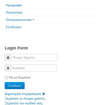
Τα Τελευταία Νέα
Λαογραφία
Αυτοί που έφυγαν για πάντα
Πολιτιστικά
Γάμοι - Γεννήσεις - Βαπτίσεις
Οπτικοακουστικά
Επιτυχίες - Διακρίσεις
Σύνδεσμοι
Μηνύματα Επισκεπτών
παλιά αρχειοθετημένα
Λαογραφία
Login Form
Πολιτιστικά
Οπτικοακουστικά
Φωτορεπορτάζ
Να με θυμάσαι
Δημοτικά Τραγούδια
Videos
Δημιουργία λογαριασμού
Albums Φωτογραφιών
Ξεχάσατε το όνομα χρήστη;
Ξεχάσατε τον κωδικό σας;
Παλιές Φωτογραφίες του 1930