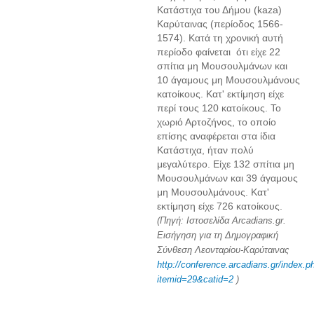
Κατάστιχα του Δήμου (kaza)
Καρύταινας (περίοδος 1566-
1574). Κατά τη χρονική αυτή
περίοδο φαίνεται ότι είχε 22
σπίτια μη Μουσουλμάνων και
10 άγαμους μη Μουσουλμάνους
κατοίκους. Κατ' εκτίμηση είχε
περί τους 120 κατοίκους. Το
χωριό Αρτοζήνος, το οποίο
επίσης αναφέρεται στα ίδια
Κατάστιχα, ήταν πολύ
μεγαλύτερο. Είχε 132 σπίτια μη
Μουσουλμάνων και 39 άγαμους
μη Μουσουλμάνους. Κατ'
εκτίμηση είχε 726 κατοίκους.
(Πηγή: Ιστοσελίδα Arcadians.gr.
Εισήγηση για τη Δημογραφική
Σύνθεση Λεονταρίου-Καρύταινας
http://conference.arcadians.gr/index.p
itemid=29&catid=2
)