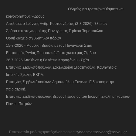
Οδηγίες για τραπεζοκαθίσματα και
κοινόχρηστους χώρους
Απεβίωσε ο Ιωάννης Ανδρ. Κουτσανδρέας (3-8-2026), 73 ετών
Άρθρα και στοχασμοί της Παναγιώτας Στρίκου-Τομοπούλου
Ορθή διαχείριση υδάτινων πόρων
15-8-2026 - Μουσική Βραδιά με τον Παναγιώτη Σχίζα
Εορτασμός "Αγίας Παρασκευής" στο χωριό μας Σέρβου
26.7.2026 Απεβίωσε η Γαλάτεια Καραφάνου - Σχίζα
Επιτυχίες Σερβιωτόπουλων. Σακελλαρίου Στρατηγούλα. Καθηγήτρια
Ιατρικής Σχολής ΕΚΠΑ.
Επιτυχίες Σερβιωτόπουλων: Δημοπούλου Ευγενία. Ειδίκευση στην
παιδιατρική.
Επιτυχίες Σερβιωτόπουλων: Βέργος Γεώργιος του Ιωάννη. Σχολή μηχανικών
Πανεπ. Πατρών.
Επικοινωνία με Διαχειριστές/Webmaster:
syndesmosserveon@servou.gr