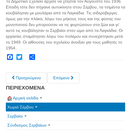
Το Δημοτικό Σχολείο άρχισε να χτίζεται τον Αύγουστο του 1936.
Σερβαίοι Συγγραφείς/Λογoτέχνες
Επειδή τότε δεν πήγαινε αυτοκίνητο στου Σέρβου, τα τσιμέντα τα
Σερβαίοι Καλλιτέχνες
κουβάλησαν με μουλάρια από τα Λαγκάδια. Τις σιδερόβεργες
όμως για την πλάκα, λόγω του μήκους τους και της φύσης του
Γραφή Πατριωτών/Συνεργατών
μονοπατιού δεν μπορούσαν να τις φορτώσουν στα ζώα και γι'
Σερβαίοι Αγωνιστές/Πεσόντες
αυτό τις κουβάλησαν οι Σερβαίοι στον ώμο από τα Λαγκάδια. Οι
εργασίες σταμάτησαν λόγω του πολέμου και συνεχίστηκαν μετά
Σερβαίοι για το Σέρβου
το 1949. Οι αίθουσες του σχολείου άνοιξαν για τους μαθητές το
1954.
Σύνδεσμος Σερβαίων
Εφημερίδα Αρτοζήνος
Facebook
Twitter
Share
Ηλεκτρονική έκδοση Αρτοζήνου
Θέματα και δράσεις Συνδέσμου
Προηγούμενο
Επόμενο
Ανακοινώσεις
ΠΕΡΙΕΧΟΜΕΝΑ
Η ιστοσελίδα μας
Αρχική σελίδα
Χάρτης του Site (Sitemap)
Χωριό Σέρβου
Επικοινωνία
Σερβαίοι
Τα Νέα
Σύνδεσμος Σερβαίων