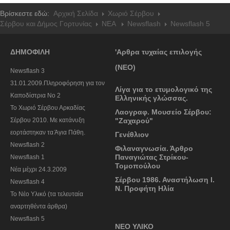
Βρίσκεστε εδώ:
Αρχική Σελίδα
Χωριό Σέρβου
Σέρβου και Δήμος Γορτυνίας
NEA
Newsflash
Newsflash 5
ΔΗΜΟΦΙΛΗ
'Αρθρα τυχαίας επιλογής
(ΝΕΟ)
Newsflash 3
31.01.2009.Πληροφόρηση για τον
Λίγα για το ετυμολογικό της
Καποδίστρια Νο 2
Ελληνικής γλώσσας.
To Χωριό Σέρβου Αρκαδίας
Λαογραφ. Μουσείο Σέρβου:
Σέρβου 2010. Με κατάνυξη
"Ζαχαρού"
εορτάστηκαν τα Άγια Πάθη.
Γενέθλιον
Newsflash 2
Φιλαναγνωσία. Άρθρο
Παναγιώτας Στρίκου-
Newsflash 1
Τομοπούλου
Nέα μέχρι 24.3.2009
Σέρβου 1986. Αναστήλωση Ι.
Newsflash 4
Ν. Προφήτη Ηλία
Το Νέο Υλικό (τα τελευταία
αναρτηθέντα άρθρα)
Newsflash 5
ΝΕΟ ΥΛΙΚΟ