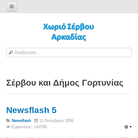
Αρχική σελίδα
Log in/out
Φόρμα εγγραφής χρήστη
H Ιστοσελίδα μας
Χωριό Σέρβου
Το χωριό Σέρβου
Σέρβου και Δήμος Γορτυνίας
Αράπηδες
Αξιοθέατα
Χάρτης ευρύτερης περιοχής
Newsflash 5
Σέρβου - Δορυφορική Google
Σέρβου και Δήμος Γορτυνίας
Newsflash
11 Οκτωβρίου 2006
Εμφανίσεις: 142296
Σερβαίοι