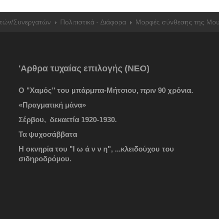
τών/Συνεργατών
Πολιτιστικά - Διάφορα
Μορφές σύνθεσης της Μου
'Αρθρα τυχαίας επιλογής (ΝΕΟ)
Ο "Χαμός" του μπάρμπα-Μήτσιου, πριν 90 χρόνια.
«Πραγματική μάνα»
Σέρβου, δεκαετία 1920-1930.
Τα ψυχοσάββατα
Η οκνηρία του "Ι ω ά ν ν η", ...κλειδούχου του
σιδηροδρόμου.