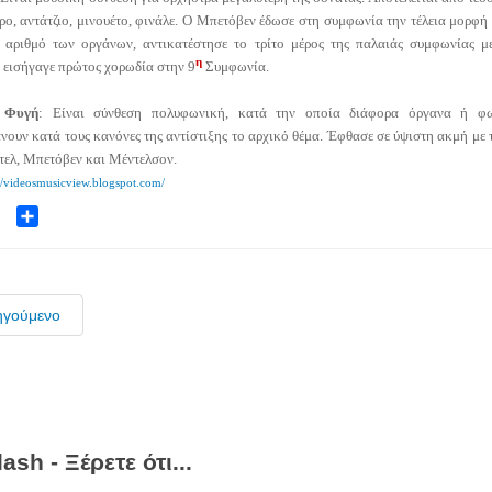
ρο, αντάτζιο, μινουέτο, φινάλε. Ο Μπετόβεν έδωσε στη συμφωνία την τέλεια μορφή 
 αριθμό των οργάνων, αντικατέστησε το τρίτο μέρος της παλαιάς συμφωνίας μ
η
 εισήγαγε πρώτος χορωδία στην 9
Συμφωνία.
 Φυγή
: Είναι σύνθεση πολυφωνική, κατά την οποία διάφορα όργανα ή φ
ουν κατά τους κανόνες της αντίστιξης το αρχικό θέμα. Έφθασε σε ύψιστη ακμή με 
τελ, Μπετόβεν και Μέντελσον.
://videosmusicview.blogspot.com/
ok
ter
Share
ηγούμενο
ash - Ξέρετε ότι...