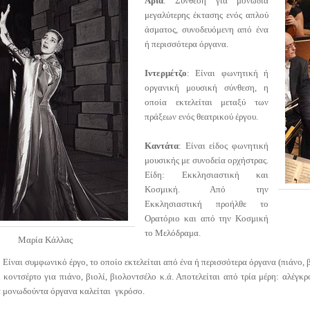
Άρια
: Σύνθεση για μονωδία
μεγαλύτερης έκτασης ενός απλού
άσματος, συνοδευόμενη από ένα
ή περισσότερα όργανα.
Ιντερμέτζο
: Είναι φωνητική ή
οργανική μουσική σύνθεση, η
οποία εκτελείται μεταξύ των
πράξεων ενός θεατρικού έργου.
Καντάτα
: Είναι είδος φωνητική
μουσικής με συνοδεία ορχήστρας.
Είδη: Εκκλησιαστική και
Κοσμική. Από την
Εκκλησιαστική προήλθε το
Ορατόριο και από την Κοσμική
το Μελόδραμα.
Μαρία Κάλλας
: Είναι συμφωνικό έργο, το οποίο εκτελείται από ένα ή περισσότερα όργανα (πιάνο,
 κοντσέρτο για πιάνο, βιολί, βιολοντσέλο κ.ά. Αποτελείται από τρία μέρη: αλέγκρ
α μονωδούντα όργανα καλείται γκρόσο.