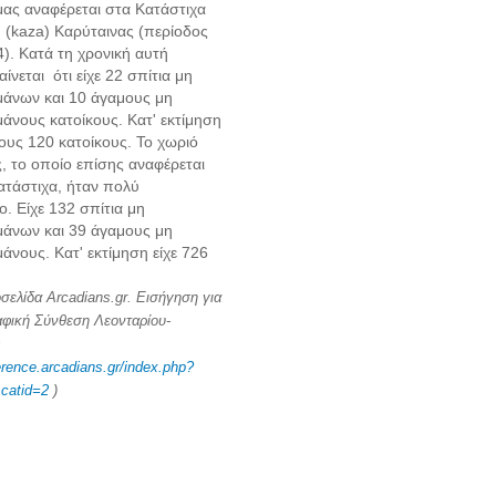
μας αναφέρεται στα Κατάστιχα
 (kaza) Καρύταινας (περίοδος
). Κατά τη χρονική αυτή
ίνεται ότι είχε 22 σπίτια μη
άνων και 10 άγαμους μη
νους κατοίκους. Κατ' εκτίμηση
τους 120 κατοίκους. Το χωριό
, το οποίο επίσης αναφέρεται
Κατάστιχα, ήταν πολύ
ο. Είχε 132 σπίτια μη
άνων και 39 άγαμους μη
νους. Κατ' εκτίμηση είχε 726
.
οσελίδα Arcadians.gr. Εισήγηση για
φική Σύνθεση Λεονταρίου-
erence.arcadians.gr/index.php?
catid=2
)