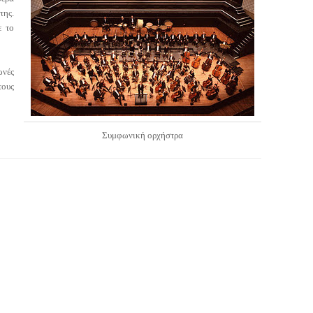
της.
ε το
ωνές
τους
Συμφωνική ορχήστρα