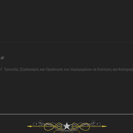
.gr
Γ. Τρουπής (Σχεδιασμός και Οργάνωση του περιεχομένου σε Ενότητες και Κατηγορίε