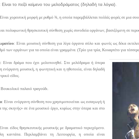
: Είναι το πεζό κείμενο του μελοδράματος (δηλαδή τα λόγια).
 Είναι χορευτική μορφή με ρυθμό ¾, η οποία παρεμβάλλεται πολλές φορές σε μια σο
ναι πολυφωνική θρησκευτική σύνθεση χωρίς συνοδεία οργάνων, βασιζόμενη σε περι
ωματίου
: Είναι μουσική σύνθεση για λίγα όργανα σόλο και φωνές ως δέκα εκτελε
θμό των οργάνων για τα οποία είναι γραμμένα. (Τρίο για τρία, Κουαρτέτο για τέσσερα,
α
: Είναι δράμα που έχει μελοποιηθεί. Στο μελόδραμα ή όπερα
 η ενόργανη μουσική, η φωνητική και η ηθοποιία, είναι δηλαδή
τρικό είδος.
Βουκολικό παλαιό τραγούδι.
α
: Είναι ενόργανη σύνθεση που χρησιμοποιείται ως εισαγωγή ή
 της σκηνής» σε ένα μουσικό έργο, κυρίως στην όπερα και στο
 Είναι είδος θρησκευτικής μουσικής με δραματικό περιεχόμενο.
λη καντάτα. Περιλαμβάνει τη Λειτουργία, η οποία είναι