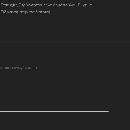
Επιτυχίες Σερβιωτόπουλων: Δημοπούλου Ευγενία.
Ειδίκευση στην παιδιατρική.
ς και εισαγωγή υλικού).