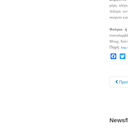
μέρη: αλέγκ
Αύξησε τον
σκέρτσο και
Φούγκα ή
επαναλαμβάν
Μπαχ, Χαίν
Πηγή:
http
Facebo
Twit
Προ
Newsfl