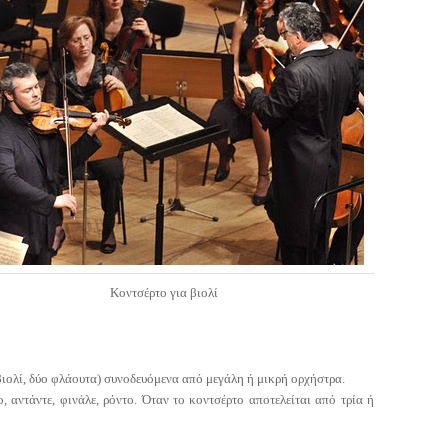
Κοντσέρτο για βιολί
 βιολί, δύο φλάουτα) συνοδευόμενα από μεγάλη ή μικρή ορχήστρα.
ο, αντάντε, φινάλε, ρόντο. Όταν το κοντσέρτο αποτελείται από τρία ή