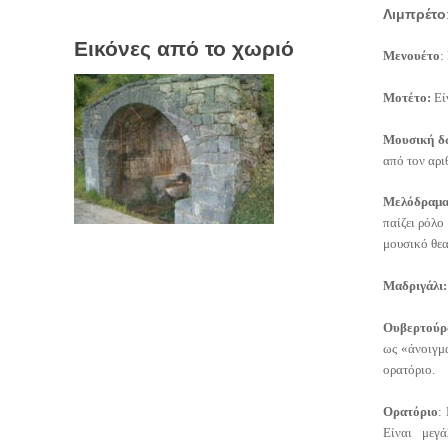
Λιμπρέτο
Εικόνες από το χωριό
Μενουέτο
:
Μοτέτο:
Εί
Μουσική δ
από τον αρι
Μελόδραμ
παίζει ρόλο
μουσικό θεα
Μαδριγάλι:
Ουβερτούρ
ως «άνοιγμα
ορατόριο.
Ορατόριο
:
Είναι μεγά