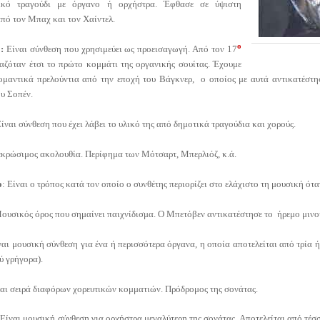
τικό τραγούδι με όργανο ή ορχήστρα. Έφθασε σε ύψιστη
από τον Μπαχ και τον Χαίντελ.
ο
:
Είναι σύνθεση που χρησιμεύει ως προεισαγωγή. Από τον 17
αζόταν έτσι το πρώτο κομμάτι της οργανικής σουίτας. Έχουμε
ρομαντικά πρελούντια από την εποχή του Βάγκνερ, ο οποίος με αυτά αντικατέστη
υ Σοπέν.
ίναι σύνθεση που έχει λάβει το υλικό της από δημοτικά τραγούδια και χορούς.
εκρώσιμος ακολουθία. Περίφημα των Μότσαρτ, Μπερλιόζ, κ.ά.
ο
: Είναι ο τρόπος κατά τον οποίο ο συνθέτης περιορίζει στο ελάχιστο τη μουσική όταν
Μουσικός όρος που σημαίνει παιχνίδισμα. Ο Μπετόβεν αντικατέστησε το ήρεμο μινου
ναι μουσική σύνθεση για ένα ή περισσότερα όργανα, η οποία αποτελείται από τρία ή
ύ γρήγορα).
αι σειρά διαφόρων χορευτικών κομματιών. Πρόδρομος της σονάτας.
 Είναι μουσική σύνθεση για ορχήστρα μεγαλύτερη της σονάτας. Αποτελείται από τέσ