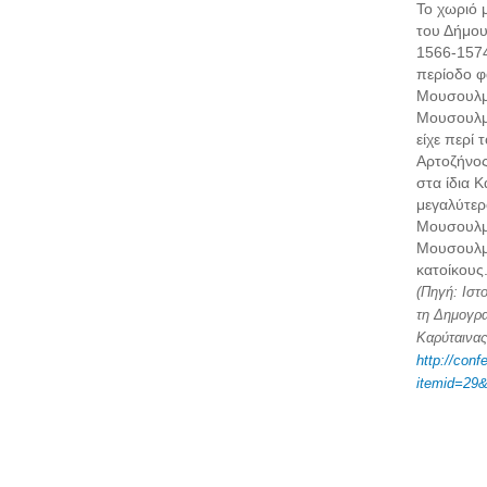
Το χωριό 
του Δήμου
1566-1574
περίοδο φα
Μουσουλμ
Μουσουλμά
είχε περί 
Αρτοζήνος
στα ίδια 
μεγαλύτερ
Μουσουλμ
Μουσουλμά
κατοίκους
(Πηγή: Ιστ
τη Δημογρα
Καρύταινας
http://conf
itemid=29&