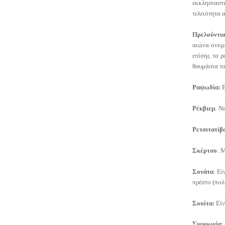
εκκλησιασ
τελειότητα 
Πρελούντιο
αιώνα ονομ
επίσης τα 
θαυμάσια το
Ραψωδία:
Ε
Ρέκβιεμ
: Ν
Ρετσιτατίβ
Σκέρτσ
ο
: 
Σονάτα
: Εί
πρέστο (πολ
Σουίτα:
Είν
Συμφωνία
: