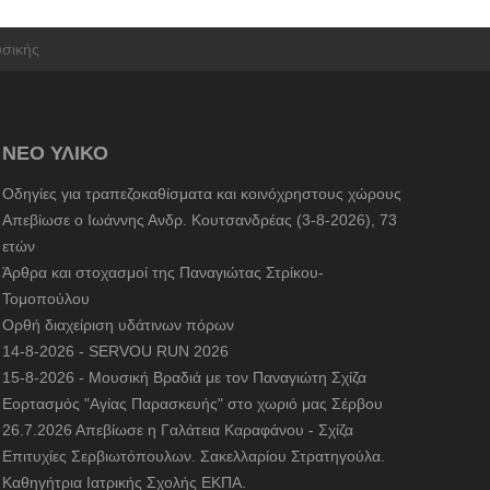
σικής
ΝΕΟ ΥΛΙΚΟ
Οδηγίες για τραπεζοκαθίσματα και κοινόχρηστους χώρους
Απεβίωσε ο Ιωάννης Ανδρ. Κουτσανδρέας (3-8-2026), 73
ετών
Άρθρα και στοχασμοί της Παναγιώτας Στρίκου-
Τομοπούλου
Ορθή διαχείριση υδάτινων πόρων
14-8-2026 - SERVOU RUN 2026
15-8-2026 - Μουσική Βραδιά με τον Παναγιώτη Σχίζα
Εορτασμός "Αγίας Παρασκευής" στο χωριό μας Σέρβου
26.7.2026 Απεβίωσε η Γαλάτεια Καραφάνου - Σχίζα
Επιτυχίες Σερβιωτόπουλων. Σακελλαρίου Στρατηγούλα.
Καθηγήτρια Ιατρικής Σχολής ΕΚΠΑ.