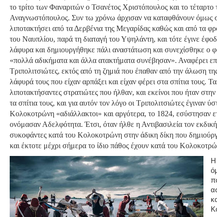
το τρίτο των Φαναριτών ο Τσανέτος Χριστόπουλος και το τέταρτο
Αναγνωστόπουλος. Συν τω χρόνω άρχισαν να καταφθάνουν όμως σ
λιποτακτήσει από τα Δερβένια της Μεγαρίδας καθώς και από τα φρ
του Ναυπλίου, παρά τη διαταγή του Υψηλάντη, και τότε έγινε έφοδ
λάφυρα και δημιουργήθηκε πάλι αναστάτωση και συνεχίσθηκε ο 
«πολλά αδικήματα και άλλα ατακτήματα συνέβησαν». Αναφέρει επίσ
Τριπολιτσιώτες, εκτός από τη ζημιά που έπαθαν από την άλωση της
λάφυρά τους που είχαν αρπάξει και είχαν φέρει στα σπίτια τους. Τ
λιποτακτήσαντες στρατιώτες που ήλθαν, και εκείνοι που ήταν στην
τα σπίτια τους, και για αυτόν τον λόγο οι Τριπολιτσιώτες έγιναν ύ
Κολοκοτρώνη «αδιάλλακτοι» και αργότερα, το 1824, εσύστησαν ετ
ονόμασαν Αδελφότητα. Έτσι, όταν ήλθε η Αντιβασιλεία τον εκδική
συκοφάντες κατά του Κολοκοτρώνη στην άδικη δίκη που δημιούργ
και έκτοτε μέχρι σήμερα το ίδιο πάθος έχουν κατά του Κολοκοτρώ
Η
ό
π
α
κ
Κ