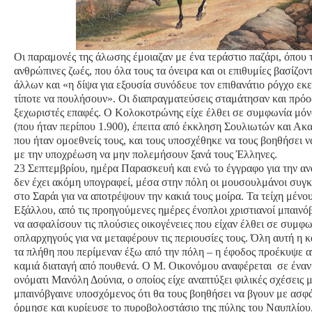
Οι παραμονές της άλωσης έμοιαζαν με ένα τεράστιο παζάρι, όπου
ανθρώπινες ζωές, που όλα τους τα όνειρα και οι επιθυμίες βασίζον
άλλων και «η δίψα για εξουσία συνόδευε τον επιθανάτιο ρόγχο εκε
τίποτε να πουλήσουν». Οι διαπραγματεύσεις σταμάτησαν και πρό
ξεχωριστές επαφές. Ο Κολοκοτρώνης είχε έλθει σε συμφωνία μόν
(που ήταν περίπου 1.900), έπειτα από έκκληση Σουλιωτών και Α
που ήταν ομοεθνείς τους, και τους υποσχέθηκε να τους βοηθήσει 
με την υποχρέωση να μην πολεμήσουν ξανά τους Έλληνες.
23 Σεπτεμβρίου, ημέρα Παρασκευή και ενώ το έγγραφο για την 
δεν έχει ακόμη υπογραφεί, μέσα στην πόλη οι μουσουλμάνοι συ
στο Σαράι για να αποτρέψουν την κακιά τους μοίρα. Τα τείχη μένο
Εξάλλου, από τις προηγούμενες ημέρες ένοπλοι χριστιανοί μπαινό
να ασφαλίσουν τις πλούσιες οικογένειες που είχαν έλθει σε συμφω
οπλαρχηγούς για να μεταφέρουν τις περιουσίες τους. Όλη αυτή η κ
τα πλήθη που περίμεναν έξω από την πόλη – η έφοδος προέκυψε α
καμιά διαταγή από πουθενά. Ο Μ. Οικονόμου αναφέρεται σε ένα
ονόματι Μανόλη Δούνια, ο οποίος είχε αναπτύξει φιλικές σχέσεις 
μπαινόβγαινε υποσχόμενος ότι θα τους βοηθήσει να βγουν με ασφ
όρμησε και κυρίευσε το πυροβολοστάσιο της πύλης του Ναυπλίου