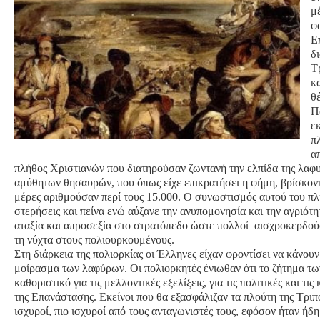
μ
φ
Ε
δ
Τ
κ
θ
Π
ε
π
α
πλήθος Χριστιανών που διατηρούσαν ζωντανή την ελπίδα της λα
αμύθητων θησαυρών, που όπως είχε επικρατήσει η φήμη, βρίσκοντα
μέρες αριθμούσαν περί τους 15.000. Ο συνωστισμός αυτού του π
στερήσεις και πείνα ενώ αύξανε την ανυπομονησία και την αγριότ
αταξία και απροσεξία στο στρατόπεδο ώστε πολλοί αισχροκερδο
τη νύχτα στους πολιουρκουμένους.
Στη διάρκεια της πολιορκίας οι Έλληνες είχαν φροντίσει να κάνου
μοίρασμα των λαφύρων. Οι πολιορκητές ένιωθαν ότι το ζήτημα τ
καθοριστικό για τις μελλοντικές εξελίξεις, για τις πολιτικές και τι
της Επανάστασης. Εκείνοι που θα εξασφάλιζαν τα πλούτη της Τρι
ισχυροί, πιο ισχυροί από τους ανταγωνιστές τους, εφόσον ήταν ήδη