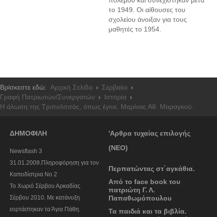
πολέμου και συνεχίστηκαν μετά
το 1949. Οι αίθουσες του
σχολείου άνοιξαν για τους
μαθητές το 1954.
Βρίσκεστε εδώ:
Αρχική Σελίδα
Σερβαίοι
Γραφή Πατριωτών/Συνεργατών
Ιστορία
Η άλωση της Τριπολιτσάς, όπως έγινε. Μαρίνας Αθ. Μαραγκού.
ΔΗΜΟΦΙΛΗ
'Αρθρα τυχαίας επιλογής
(ΝΕΟ)
Newsflash 3
31.01.2009.Πληροφόρηση για τον
Περπατώντας στ΄αγκάθια.
Καποδίστρια Νο 2
Από το face book του
To Χωριό Σέρβου Αρκαδίας
πατριώτη Γ. Λ.
Σέρβου 2010. Με κατάνυξη
Παπαθωμόπουλου
εορτάστηκαν τα Άγια Πάθη.
Τα παιδιά και τα βιβλία.