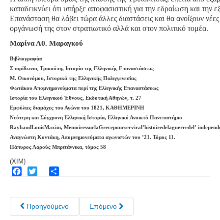
καταδεικνύει ότι υπήρξε αποφασιστική για την εδραίωση και την ε
Επανάσταση θα λάβει τώρα άλλες διαστάσεις και θα ανοίξουν νέες 
οργάνωσή της στον στρατιωτικό αλλά και στον πολιτικό τομέα.
Μαρίνα Αθ. Μαραγκού
Βιβλιογραφία:
Σπυρίδωνος Τρικούπη, Ιστορία της Ελληνικής Επαναστάσεως
Μ. Οικονόμου, Ιστορικά της Ελληνικής Παλιγγενεσίας
Φωτάκου Απομνημονεύματα περί της Ελληνικής Επαναστάσεως
Ιστορία του Ελληνικού Έθνους, Εκδοτική Αθηνών, τ. 27
Εμφύλιες διαμάχες του Αγώνα του 1821, ΚΑΘΗΜΕΡΙΝΗ
Νεότερη και Σύγχρονη Ελληνική Ιστορία, Ελληνικό Ανοικτό Πανεπιστήμιο
Raybaud
Louis
Maxim
,
Memoires
sur
la
Grece
pour
servir
a
l
’
histoire
de
la
guerre
de
l
’
independ
Αναγνώστη Κοντάκη, Απομνημονεύματα αγωνιστών του ’21. Τόμος 11.
Πάπυρος Λαρούς Μπριτάννικα, τόμος 58
(ΧΙΜ)
Facebook
Twitter
Share
Προηγούμενο
Επόμενο