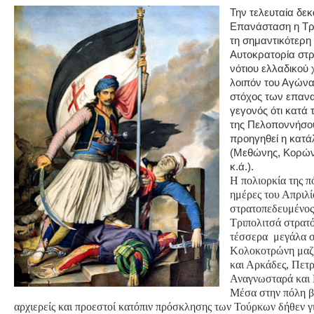
Την τελευταία δεκ
Πετρόκτιστα Σπίτια - Εκκλησίες
Επανάσταση η Τρ
τη σημαντικότερη
Πανοραμικές φωτογραφίες
Αυτοκρατορία στρ
Σύνδεσμοι
νότιου ελλαδικού
λοιπόν του Αγώνα
στόχος των επαν
γεγονός ότι κατά
της Πελοποννήσο
προηγηθεί η κατ
(Μεθώνης, Κορών
κ.ά.).
Η πολιορκία της π
ημέρες του Απριλί
στρατοπεδευμένος
Τριπολιτσά στρατό
τέσσερα μεγάλα σ
Κολοκοτρώνη μαζί
και Αρκάδες, Πετ
Αναγνωσταρά και 
Μέσα στην πόλη β
αρχιερείς και προεστοί κατόπιν πρόσκλησης των Τούρκων δήθεν για