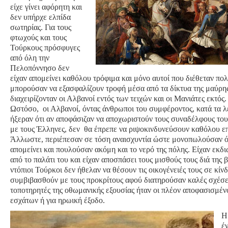
είχε γίνει αφόρητη και
δεν υπήρχε ελπίδα
σωτηρίας. Για τους
φτωχούς και τους
Τούρκους πρόσφυγες
από όλη την
Πελοπόννησο δεν
είχαν απομείνει καθόλου τρόφιμα και μόνο αυτοί που διέθεταν πολ
μπορούσαν να εξασφαλίζουν τροφή μέσα από τα δίκτυα της μαύρης
διαχειρίζονταν οι Αλβανοί εντός των τειχών και οι Μανιάτες εκτός.
Ωστόσο, οι Αλβανοί, όντας άνθρωποι του συμφέροντος, κατά τα λ
ήξεραν ότι αν αποφάσιζαν να αποχωριστούν τους συναδέλφους του
με τους Έλληνες, δεν θα έπρεπε να ριψοκινδυνεύσουν καθόλου ε
Άλλωστε, περιέπεσαν σε τόση αναισχυντία ώστε μονοπωλούσαν ό,
απομείνει και πουλούσαν ακόμη και το νερό της πόλης. Είχαν εκδι
από το παλάτι του και είχαν αποσπάσει τους μισθούς τους διά της β
ντόπιοι Τούρκοι δεν ήθελαν να θέσουν τις οικογένειές τους σε κίν
συμβιβασθούν με τους προκρίτους αφού διατηρούσαν καλές σχέσει
τοποτηρητές της οθωμανικής εξουσίας ήταν οι πλέον αποφασισμένο
εσχάτων ή για ηρωική έξοδο.
Η
έ