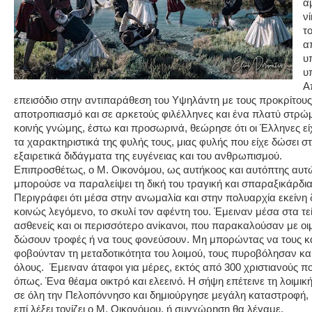
α
ν
τ
α
υ
υ
Α
επεισόδιο στην αντιπαράθεση του Υψηλάντη με τους προκρίτου
αποτροπιασμό και σε αρκετούς φιλέλληνες και ένα πλατύ στρώ
κοινής γνώμης, έστω και προσωρινά, θεώρησε ότι οι Έλληνες ε
τα χαρακτηριστικά της φυλής τους, μιας φυλής που είχε δώσει 
εξαιρετικά διδάγματα της ευγένειας και του ανθρωπισμού.
Επιπροσθέτως, ο Μ. Οικονόμου, ως αυτήκοος και αυτόπτης αυτώ
μπορούσε να παραλείψει τη δική του τραγική και σπαραξικάρδι
Περιγράφει ότι μέσα στην ανωμαλία και στην πολυαρχία εκείνη 
κοινώς λεγόμενο, το σκυλί τον αφέντη του. Έμειναν μέσα στα τείχ
ασθενείς και οι περισσότερο ανίκανοι, που παρακαλούσαν με οι
δώσουν τροφές ή να τους φονεύσουν. Μη μπορώντας να τους κάν
φοβούνταν τη μεταδοτικότητα του λοιμού, τους πυροβόλησαν κα
όλους. Έμειναν άταφοι για μέρες, εκτός από 300 χριστιανούς 
όπως. Ένα θέαμα οικτρό και ελεεινό. Η σήψη επέτεινε τη λοιμι
σε όλη την Πελοπόννησο και δημιούργησε μεγάλη καταστροφή, 
επί λέξει τονίζει ο Μ. Οικονόμου, ή συγχώρηση θα λέγαμε.