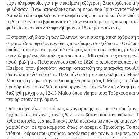
είχαν πληροφορίες για την επικείμενη εξέγερση. Στις αρχές του μή
φυλάκισαν 18 σωματοφύλακες των ομήρων που βρίσκονταν πλέον 
Απριλίου αποκεφαλίζουν τον ανιψιό ενός προεστού και έναν από τ
τη δικαιολογία ότι βρίσκονταν σε συνεννόηση με τους πολιορκητές.
φυλακίστηκαν και δολοφονήθηκαν οι 18 σωματοφύλακες.
Η στρατηγική διάταξη των Ελλήνων και η συστηματική οχύρωση 
στρατοπέδου οφείλονταν, όπως προείπαμε, σε σχέδιο του Θεόδω
οποίος κατάφερε να εμπνεύσει θάρρος και αυτοπεποίθηση, μολονό
επανειλημμένως δύσκολες καταστάσεις. Μία από αυτές ήταν η ενέ
πασά, βαλή της Πελοποννήσου από το 1820, ο οποίος απέσπασε απ
Ηπείρου, όπου βρισκόταν για την καταστολή της ανταρσίας του Αλ
σώμα και το έστειλε στην Πελοπόννησο, με επικεφαλής τον Μου
Μουσταφά μπήκε στην πολιορκημένη πόλη στις 6 Μαΐου, παρ’ όλ
προσάρμοσε το σχέδιό του και οργάνωσε την ελληνική δύναμη στο
διεξήχθη μάχη στις 12-13 Μαΐου όπου νίκησε τους Τούρκους και 
περιοριστούν στην άμυνα.
Όσο κατήγε νίκες ο Τούρκος κεχαγιάμπεης της Τριπολιτσάς ήταν μ
άρχισε όμως να χάνει, κανείς δεν τον σεβόταν ούτε τον υπάκουε. 
κάθε αποτυχία, ξεσηκώθηκαν πολλά κεφάλια των πολιορκημένων
χωρίσθηκαν σε τρία κόμματα, όπως αναφέρει ο Τρικούπης. Το πρ
ντόπιοι Τούρκοι που ζητούσαν ασφάλεια (υπό τον Κιαμίλμπεη, τ