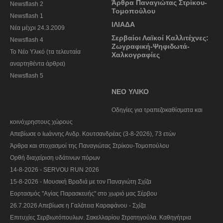
Άρθρα Παναγιώτας Στρίκου-
Newsflash 2
Τομοπούλου
Newsflash 1
ΙΛΙΑΔΑ
Nέα μέχρι 24.3.2009
Σερβαίοι Λαϊκοί Καλλιτέχνες:
Newsflash 4
Ζωγραφική-Ψηφιδωτά-
Το Νέο Υλικό (τα τελευταία
Χαλκογραφίες
αναρτηθέντα άρθρα)
Newsflash 5
ΝΕΟ ΥΛΙΚΟ
Οδηγίες για τραπεζοκαθίσματα και
κοινόχρηστους χώρους
Απεβίωσε ο Ιωάννης Ανδρ. Κουτσανδρέας (3-8-2026), 73 ετών
Άρθρα και στοχασμοί της Παναγιώτας Στρίκου-Τομοπούλου
Ορθή διαχείριση υδάτινων πόρων
14-8-2026 - SERVOU RUN 2026
15-8-2026 - Μουσική Βραδιά με τον Παναγιώτη Σχίζα
Εορτασμός "Αγίας Παρασκευής" στο χωριό μας Σέρβου
26.7.2026 Απεβίωσε η Γαλάτεια Καραφάνου - Σχίζα
Επιτυχίες Σερβιωτόπουλων. Σακελλαρίου Στρατηγούλα. Καθηγήτρια