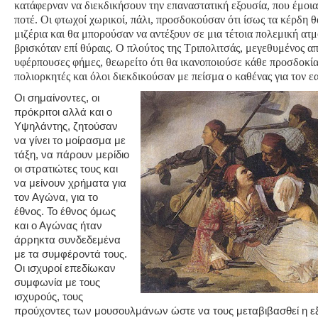
κατάφερναν να διεκδικήσουν την επαναστατική εξουσία, που έμοια
ποτέ. Οι φτωχοί χωρικοί, πάλι, προσδοκούσαν ότι ίσως τα κέρδη θ
μιζέρια και θα μπορούσαν να αντέξουν σε μια τέτοια πολεμική ατ
βρισκόταν επί θύραις. Ο πλούτος της Τριπολιτσάς, μεγεθυμένος α
υφέρπουσες φήμες, θεωρείτο ότι θα ικανοποιούσε κάθε προσδοκία
πολιορκητές και όλοι διεκδικούσαν με πείσμα ο καθένας για τον ε
Οι σημαίνοντες, οι
πρόκριτοι αλλά και ο
Υψηλάντης, ζητούσαν
να γίνει το μοίρασμα με
τάξη, να πάρουν μερίδιο
οι στρατιώτες τους και
να μείνουν χρήματα για
τον Αγώνα, για το
έθνος. Το έθνος όμως
και ο Αγώνας ήταν
άρρηκτα συνδεδεμένα
με τα συμφέροντά τους.
Οι ισχυροί επεδίωκαν
συμφωνία με τους
ισχυρούς, τους
προύχοντες των μουσουλμάνων ώστε να τους μεταβιβασθεί η ε