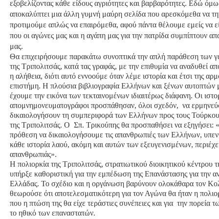
εξοβελίζοντας κάθε είδους αγριότητες και βαρβαρότητες.
Εδώ όμως
Τα Τελευταία Νέα
αποκαλύπτει μια άλλη γυμνή μαύρη σελίδα που αρεσκόμεθα να τη
Αυτοί που έφυγαν για πάντα
προτιμούμε απλώς να επαιρόμεθα, αφού πάντα θέλουμε εμείς να εί
που οι αγώνες μας και η αγάπη μας για την πατρίδα συμπίπτουν απ
Γάμοι - Γεννήσεις - Βαπτίσεις
μας.
Επιτυχίες - Διακρίσεις
Θα επιχειρήσουμε παρακάτω συνοπτικά την απλή παράθεση των 
της Τριπολιτσάς, κατά τας γραφάς, με την επιθυμία να αναδυθεί
Μηνύματα Επισκεπτών
η αλήθεια, διότι αυτό εννοούμε όταν λέμε ιστορία και έτσι της αρμ
παλιά αρχειοθετημένα
επιστήμη. Η πλούσια βιβλιογραφία Ελλήνων και ξένων αυτοπτών μ
έχουμε την εικόνα των τεκταινομένων ιδιαιτέρως διάφανη. Οι ιστο
Λαογραφία
απομνημονευματογράφοι προσπάθησαν, όλοι σχεδόν, να ερμηνεύσ
δικαιολογήσουν τη συμπεριφορά των Ελλήνων προς τους Τούρκο
Πολιτιστικά
της Τριπολιτσάς. Ο Σπ. Τρικούπης θα προσπαθήσει να εξηγήσει: 
πρόθεση να δικαιολογήσουμε τις απανθρωπιές των Ελλήνων, υπεν
Οπτικοακουστικά
κάθε ιστορία λαού, ακόμη και αυτών των εξευγενισμένων, περιέχε
απανθρωπιάς».
Φωτορεπορτάζ
Η πολιορκία της Τριπολιτσάς, στρατιωτικού διοικητικού κέντρου 
Δημοτικά Τραγούδια
υπήρξε καθοριστική για την εμπέδωση της Επανάστασης για την α
Ελλάδας. Το σχέδιο και η οργάνωση βαρύνουν ολοκάθαρα τον Κο
Videos
θεωρούσε ότι αποτελεσματικότερη για τον Αγώνα θα ήταν η πολιορ
Albums Φωτογραφιών
που η πτώση της θα είχε τεράστιες συνέπειες και για την πορεία τ
το ηθικό των επαναστατών.
Παλιές Φωτογραφίες του 1930