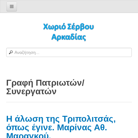
Αρχική σελίδα
Log in/out
Φόρμα εγγραφής χρήστη
H Ιστοσελίδα μας
Χωριό Σέρβου
Το χωριό Σέρβου
Γραφή Πατριωτών/
Αράπηδες
Συνεργατών
Αξιοθέατα
Χάρτης ευρύτερης περιοχής
Σέρβου - Δορυφορική Google
Η άλωση της Τριπολιτσάς,
Σέρβου και Δήμος Γορτυνίας
όπως έγινε. Μαρίνας Αθ.
Σερβαίοι
Μαραγκού.