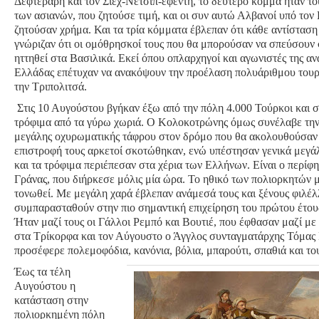
Δεφτεράρη και τον Σιεχ-Νετσίπ-εφέντη, το δεύτερο κόμμα ήταν τ
των ασιανών, που ζητούσε τιμή, και οι συν αυτώ Αλβανοί υπό το
ζητούσαν χρήμα. Και τα τρία κόμματα έβλεπαν ότι κάθε αντίσταση
γνώριζαν ότι οι ομόθρησκοί τους που θα μπορούσαν να σπεύσουν 
ηττηθεί στα Βασιλικά. Εκεί όπου οπλαρχηγοί και αγωνιστές της αν
Ελλάδας επέτυχαν να ανακόψουν την προέλαση πολυάριθμου τουρ
την Τριπολιτσά.
Στις 10 Αυγούστου βγήκαν έξω από την πόλη 4.000 Τούρκοι και 
τρόφιμα από τα γύρω χωριά. Ο Κολοκοτρώνης όμως συνέλαβε την 
μεγάλης οχυρωματικής τάφρου στον δρόμο που θα ακολουθούσαν 
επιστροφή τους αρκετοί σκοτώθηκαν, ενώ υπέστησαν γενικά μεγάλε
και τα τρόφιμα περιέπεσαν στα χέρια των Ελλήνων. Είναι ο περίφ
Γράνας, που διήρκεσε μόλις μία ώρα. Το ηθικό των πολιορκητών μ
τονωθεί. Με μεγάλη χαρά έβλεπαν ανάμεσά τους και ξένους φιλέλ
συμπαρασταθούν στην πιο σημαντική επιχείρηση του πρώτου έτου
Ήταν μαζί τους οι Γάλλοι Ρεμπό και Βουτιέ, που έφθασαν μαζί μ
στα Τρίκορφα και τον Αύγουστο ο Άγγλος συνταγματάρχης Τόμας
προσέφερε πολεμοφόδια, κανόνια, βόλια, μπαρούτι, σπαθιά και το
Έως τα τέλη
Αυγούστου η
κατάσταση στην
πολιορκημένη πόλη