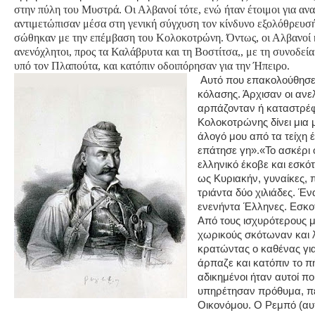
στην πύλη του Μυστρά. Οι Αλβανοί τότε, ενώ ήταν έτοιμοι για αν
αντιμετώπισαν μέσα στη γενική σύγχυση τον κίνδυνο εξολόθρευσής
σώθηκαν με την επέμβαση του Κολοκοτρώνη. Όντως, οι Αλβανοί 
ανενόχλητοι, προς τα Καλάβρυτα και τη Βοστίτσα,, με τη συνοδεί
υπό τον Πλαπούτα, και κατόπιν οδοιπόρησαν για την Ήπειρο.
Αυτό που επακολούθησε
κόλασης. Άρχισαν οι ανε
αρπάζονταν ή καταστρέ
Κολοκοτρώνης δίνει μια 
άλογό μου από τα τείχη 
επάτησε γη».«Το ασκέρι 
ελληνικό έκοβε και εσκ
ως Κυριακήν, γυναίκες, π
τριάντα δύο χιλιάδες. Έ
ενενήντα Έλληνες. Εσκο
Από τους ισχυρότερους μ
χωρικούς σκότωναν και 
κρατώντας ο καθένας για 
άρπαζε και κατόπιν το πή
αδικημένοι ήταν αυτοί π
υπηρέτησαν πρόθυμα, πε
Οικονόμου. Ο Ρεμπό (αυ