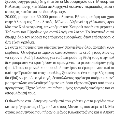
ξένους συγγραφείς) διηγείται ότι οι Μαυρομιχαλαίοι, η Μπουμπου
Κολοκοτρώνης και άλλοι οπλαρχηγοί «έκαναν περιουσίες μέσα σ
αυτές τις κατάπτυστες δοσοληψίες».
20.000, μπορεί και 30.000 μουσουλμάνοι, Εβραίοι, ακόμη και χρι
στην Άλωση της Τριπολιτσάς. Μόνο οι Αλβανοί τη γλύτωσαν, προ
ίδιο τον Κολοκοτρώνη, τα χαρέμια του Χουρσίτ πασά και μερικές 
Τούρκων και Εβραίων, για ανταλλαγή και λύτρα. Το θανατικό αυτό
έπληξε όλο τον Μοριά τις επόμενες εβδομάδες, όταν επέστρεφαν σ
ό,τι είχαν αρπάξει.
Σε αυτά τα ποτάμια του αίματος των σφαγμένων όλοι άρπαξαν αλλά
κέρδισε. Οι υψηλά ιστάμενοι κατανάλωσαν τα κέρδη τους στον αγ
να έχουν δηλαδή ένοπλους για να διατηρούν τη θέση τους στην πολ
δεν μπόρεσαν να κρατήσουν τα αρπαγέντα, τα ρευστοποίησαν γρήγ
ψωμί. Ίσως οι μοναδικοί που κέρδισαν ήταν οι έμποροι ναυτικοί 
από την Τριπολιτσά στις παραλίες, ξεκινώντας ένα επωφελές εμπό
θα έβαζαν εμπρός σιγά σιγά, ξεπουλώντας αργότερα ακόμα και αν
με την πτώση απελευθερώθηκαν και όσοι είχαν επιζήσει από τους 
προκρίτους. Είχαν βιώσει επί πέντε μήνες τραγικές συνθήκες και 
αποφυλάκισή τους.
Ο Φωτάκος στα
Απομνημονεύματά του γράφει για τα
μερίδια των
κατανεμήθηκαν ως εξής: το ένα στους Μανιάτες που πήρε ο Π. Μα
στους Καρυτινούς που πήραν ο Πάνος Κολοκοτρώνης και ο Απόσ