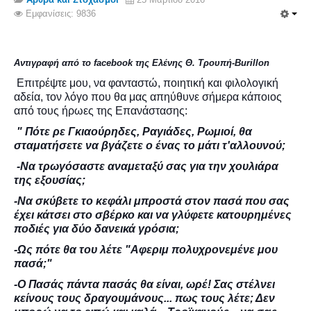
Σερβαίοι Συγγραφείς/Λογoτέχνες
Εμφανίσεις: 9836
Σερβαίοι Καλλιτέχνες
Γραφή Πατριωτών/Συνεργατών
Αντιγραφή από το facebook της Ελένης Θ. Τρουπή-Burillon
Σερβαίοι Αγωνιστές/Πεσόντες
Επιτρέψτε μου, να φανταστώ, ποιητική και φιλολογική
Σερβαίοι για το Σέρβου
αδεία, τον λόγο που θα μας απηύθυνε σήμερα κάποιος
από τους ήρωες της Επανάστασης:
Σύνδεσμος Σερβαίων
" Πότε ρε Γκιαούρηδες, Ραγιάδες, Ρωμιοί, θα
Εφημερίδα Αρτοζήνος
σταματήσετε να βγάζετε ο ένας το μάτι τ'αλλουνού;
Ηλεκτρονική έκδοση Αρτοζήνου
-Να τρωγόσαστε αναμεταξύ σας για την χουλιάρα
της εξουσίας;
Θέματα και δράσεις Συνδέσμου
-Να σκύβετε το κεφάλι μπροστά στον πασά που σας
Ανακοινώσεις
έχει κάτσει στο σβέρκο και να γλύφετε κατουρημένες
Η ιστοσελίδα μας
ποδιές για δύο δανεικά γρόσια;
Χάρτης του Site (Sitemap)
-Ως πότε θα του λέτε "Αφεριμ πολυχρονεμένε μου
πασά;
"
Επικοινωνία
-Ο Πασάς πάντα πασάς θα είναι, ωρέ! Σας στέλνει
Τα Νέα
κείνους τους δραγουμάνους... πως τους λέτε; Δεν