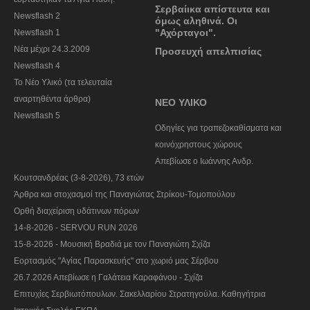
Σερβαίικα απίστευτα και
Newsflash 2
όμως αληθινά. Οι
"Αχόρταγοι".
Newsflash 1
Nέα μέχρι 24.3.2009
Προσευχή απελπισίας
Newsflash 4
Το Νέο Υλικό (τα τελευταία
αναρτηθέντα άρθρα)
ΝΕΟ ΥΛΙΚΟ
Newsflash 5
Οδηγίες για τραπεζοκαθίσματα και
κοινόχρηστους χώρους
Απεβίωσε ο Ιωάννης Ανδρ.
Κουτσανδρέας (3-8-2026), 73 ετών
Άρθρα και στοχασμοί της Παναγιώτας Στρίκου-Τομοπούλου
Ορθή διαχείριση υδάτινων πόρων
14-8-2026 - SERVOU RUN 2026
15-8-2026 - Μουσική Βραδιά με τον Παναγιώτη Σχίζα
Εορτασμός "Αγίας Παρασκευής" στο χωριό μας Σέρβου
26.7.2026 Απεβίωσε η Γαλάτεια Καραφάνου - Σχίζα
Επιτυχίες Σερβιωτόπουλων. Σακελλαρίου Στρατηγούλα. Καθηγήτρια