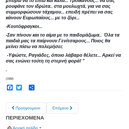
μπορώ να το ειπώ και καλά... Τροϊκανούς... να σας
Τα Τελευταία Νέα
ρουφάνε τον ιδρώτα.. στα μουλωχτά, για να σας
συμμορφώσουν τάχαμου... επειδή πρέπει να σας
Αυτοί που έφυγαν για πάντα
κάνουν Ευρωπαίους... με το ζόρι...
Γάμοι - Γεννήσεις - Βαπτίσεις
-Κουτόφραγκοι...
Επιτυχίες - Διακρίσεις
-Σαν πίνουν και το αίμα με το παιδομάζωμα.. Όλα τα
Μηνύματα Επισκεπτών
παιδιά μας τα παίρνουν Γενίτσαρους... Ποιος θα
μείνει πίσω να πολεμήσει;
παλιά αρχειοθετημένα
-Υψώστε, Ραγιάδες, όποιο λάβαρο θέλετε... Αρκεί να
Λαογραφία
σας ενώνει τούτη τη στερνή φορά! "
.
Πολιτιστικά
(XIM)
Οπτικοακουστικά
Φωτορεπορτάζ
Facebook
Twitter
Share
Δημοτικά Τραγούδια
Προηγούμενο
Επόμενο
Videos
ΠΕΡΙΕΧΟΜΕΝΑ
Albums Φωτογραφιών
Αρχική σελίδα
Παλιές Φωτογραφίες του 1930