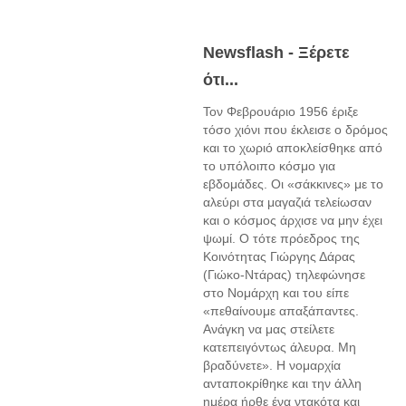
Newsflash - Ξέρετε
ότι...
Τον Φεβρουάριο 1956 έριξε
τόσο χιόνι που έκλεισε ο δρόμος
και το χωριό αποκλείσθηκε από
το υπόλοιπο κόσμο για
εβδομάδες. Οι «σάκκινες» με το
αλεύρι στα μαγαζιά τελείωσαν
και ο κόσμος άρχισε να μην έχει
ψωμί. Ο τότε πρόεδρος της
Κοινότητας Γιώργης Δάρας
(Γιώκο-Ντάρας) τηλεφώνησε
στο Νομάρχη και του είπε
«πεθαίνουμε απαξάπαντες.
Ανάγκη να μας στείλετε
κατεπειγόντως άλευρα. Μη
βραδύνετε». Η νομαρχία
ανταποκρίθηκε και την άλλη
ημέρα ήρθε ένα ντακότα και