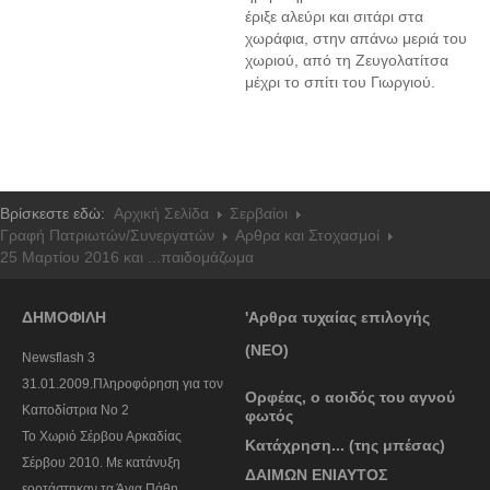
έριξε αλεύρι και σιτάρι στα
χωράφια, στην απάνω μεριά του
χωριού, από τη Ζευγολατίτσα
μέχρι το σπίτι του Γιωργιού.
Βρίσκεστε εδώ:
Αρχική Σελίδα
Σερβαίοι
Γραφή Πατριωτών/Συνεργατών
Αρθρα και Στοχασμοί
25 Μαρτίου 2016 και ...παιδομάζωμα
ΔΗΜΟΦΙΛΗ
'Αρθρα τυχαίας επιλογής
(ΝΕΟ)
Newsflash 3
31.01.2009.Πληροφόρηση για τον
Ορφέας, ο αοιδός του αγνού
Καποδίστρια Νο 2
φωτός
To Χωριό Σέρβου Αρκαδίας
Κατάχρηση... (της μπέσας)
Σέρβου 2010. Με κατάνυξη
ΔΑΙΜΩΝ ΕΝΙΑΥΤΟΣ
εορτάστηκαν τα Άγια Πάθη.