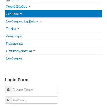
Χωριό Σέρβου
Πετρόκτιστα Σπίτια - Εκκλησίες
Σερβαίοι
Πανοραμικές φωτογραφίες
Σύνδεσμος Σερβαίων
Σύνδεσμοι
Τα Νέα
Λαογραφία
Πολιτιστικά
Οπτικοακουστικά
Σύνδεσμοι
Login Form