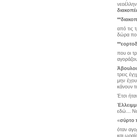
νεοέλλην
διακοπέ
**διακο
από τις 
δώρα που
**εορτο
που οι τ
αγοράζου
Άβουλοι 
τρεις έγ
μην έχου
κάνουν τ
Έτσι ήτα
Έλλειμμ
εδώ… Να 
«
σύρτο 
όταν αγο
και ωραί