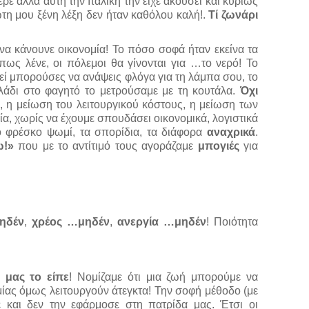
ρε αλλά αυτή την Ιταλική την είχε ακούσει και κυρίως
ώτη μου ξένη λέξη δεν ήταν καθόλου καλή!.
Τί ζωνάρι
να κάνουνε οικονομία! To πόσο σοφά ήταν εκείνα τα
πως λένε, οι πόλεμοι θα γίνονται για …το νερό! Το
ί μπορούσες να ανάψεις φλόγα για τη λάμπα σου, το
 λάδι στο φαγητό το μετρούσαμε με τη κουτάλα.
Όχι
, η μείωση του λειτουργικού κόστους, η μείωση των
α, χωρίς να έχουμε σπουδάσει οικονομικά, λογιστικά
το φρέσκο ψωμί, τα σπορίδια, τα διάφορα
αναχρικά
.
ω!»
που με το αντίτιμό τους αγοράζαμε
μπογιές
για
ηδέν
,
χρέος …μηδέν
,
ανεργία …μηδέν
! Ποιότητα
 μας το είπε
! Νομίζαμε ότι μια ζωή μπορούμε να
ομίας όμως λειτουργούν άτεγκτα! Την σοφή μέθοδο (με
 και δεν την εφάρμοσε στη πατρίδα μας. Έτσι οι