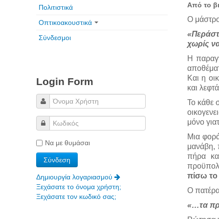
Από το β
Πολιτιστικά
Ο μάστρο
Οπτικοακουστικά
«Περάστ
Σύνδεσμοι
χωρίς να
Η παραγγ
αποθέματ
Και η οι
Login Form
και λεφτ
Το κάθε 
οικογενε
μόνο γιατ
Μια φορά
Να με θυμάσαι
μανάβη, 
πήρα κα
προϋπολο
πίσω το
Δημιουργία λογαριασμού
Ξεχάσατε το όνομα χρήστη;
Ο πατέρα
Ξεχάσατε τον κωδικό σας;
«…τα πρά