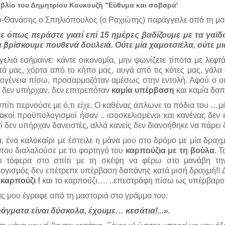
ιβλίο του Δημητρίου Κουκουζή "Εύθυμα και σοβαρά'
-Θανάσης ο Σπηλιόπουλος (ο Ραχιώτης) παράγγειλε από τη μασ
ε όπως περάστε γιατί επί 15 ημέρες βαδίζουμε με τα γαϊδ
 βρίσκουμε πουθενά δουλειά. Ούτε μία χαμοτσιέλα, ούτε μι
ελιά εσήμαινε: κάντε οικονομία, μην ψωνίζετε τίποτα με λεφτά
ά μας, χόρτα από το κήπο μας, αυγά από τις κότες μας, γάλα 
κογένεια πίσω, προσαρμοζόταν αμέσως στην εντολή. Αφού ο 
ά δεν υπήρχαν, δεν επιτρεπόταν
καμία υπέρβαση
και καμία δαπ
σπίτι περνούσε με ό,τι είχε. Ο καθένας άπλωνε τα πόδια του …μέ
ιακοί προϋπολογισμοί ήσαν .. ισοσκελισμένοι και κανένας δεν 
ί δεν υπήρχαν δανειστές, αλλά κανείς δεν διανοήθηκε να πάρει δ
, ένα καλοκαίρι με έστειλε η μάνα μου στο δρόμο με μία δρα
που διαλαλούσε με το φορτηγό του
καρπούζια με τη βούλα
. 
ι τόφερα στο σπίτι με τη σκέψη να φέρω στο μανάβη την
γισμός δεν επέτρεπε υπέρβαση δαπάνης κατά μισή δραχμή!! Δεν
καρπούζι !
και το καρπούζι…. ..επεστράφη πίσω ως υπέρβαρο!
ς μου έγραφε από τη μαστοριά στο γράμμα του:
γματα είναι δύσκολα, έχουμε… κεσάτια!...».