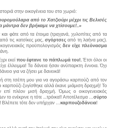
τοριά στην οικογένεια του στο χωριό:
ουρομούλαρα από το Χατζιούρι μέχρι τις Βελισές
α μάντρα δεν βρήκαμε να χτίσουμε!..»
 και φάτε από τα έτοιμα (τραχανά, χυλοπίτες από τα
από τις κατσίκες μας,
σγόρτσες
από τη λαήνα μας).
οικογενειακός προϋπολογισμός
δεν είχε πλεόνασμα
άνη.
χρι εκεί
που έφτανε το πάπλωμά του!.
Έτσι όλοι οι
είχε έλλειμμα! Τα δάνεια ήσαν ανύπαρκτη έννοια. Όχι
άνειο για να ζήσει με δανεικά!
χμή στη τσέπη μου για να αγοράσω καρπούζι από τον
Το καρπούζι ζυγίσθηκε αλλά έκανε μιάμιση δραχμή! Το
 επί πλέον μισή δραχμή. Όμως ο οικογενειακός
 το ενέκρινε η τότε ...τρόικα!! Αποτέλεσμα …
σύρτο
 Βλέπετε τότε δεν υπήρχαν …
καρπουζοδάνεια
!