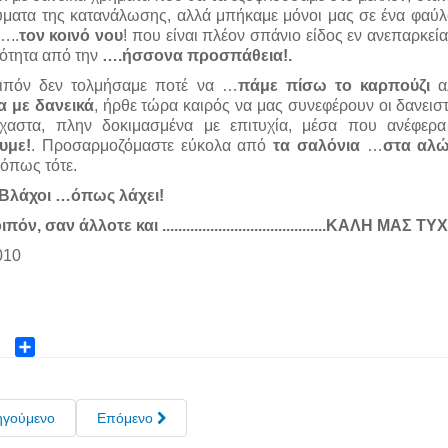
ύματα της κατανάλωσης, αλλά μπήκαμε μόνοι μας σε ένα φαύ
…..
τον κοινό νου
! που είναι πλέον σπάνιο είδος εν ανεπαρκεία
κότητα από την
….ήσσονα προσπάθεια!.
ιπόν δεν τολμήσαμε ποτέ να …
πάμε πίσω το καρπούζι
α
α με δανεικά
, ήρθε τώρα καιρός να μας συνεφέρουν οι δανεισ
χαστα, πλην δοκιμασμένα με επιτυχία, μέσα που ανέφερ
υμε!
. Προσαρμοζόμαστε εύκολα από
τα σαλόνια
…
στα αλώ
 όπως τότε.
ι Βλάχοι …όπως λάχει!
όν, σαν άλλοτε και .........................................ΚΑΛΗ ΜΑΣ ΤΥ
010
ok
ter
Share
ηγούμενο
Επόμενο