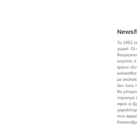
Newsfl
Το 1952 ε
χωριό. Οι 
θεώρησαν 
κορύτες σ
έργων εξυ
καλαίσθητ
με ακαλαί
Δεν τους 
θα μπορού
πέρασμά τ
αφού οι β
χαμηλότερ
που έφερε
Κοκκινόβρ