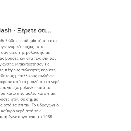
ash - Ξέρετε ότι...
κδηλώθηκε επιδημία τύφου στο
υγειονομικές αρχές τότε
σαν αιτία της μόλυνσης τις
τις βρύσες και στα πλαίσια των
γίανσης αντικατέστησαν τις
ες πέτρινες πελεκητές κορύτες
σθητους μεταλλικούς σωλήνες.
πέρασε από το μυαλό ότι το νερό
σε να είχε μολυνθεί από το
ου κάτω από αυλές και σπίτια,
ρύσες ήταν σε σημείο
ο από τα σπίτια. Το υδραγωγείο
 καθαρό νερό από την
υση έγινε αργότερα, το 1959.