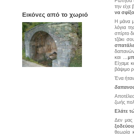
Ρώτησα τ
την είχε
να σφίξ
Εικόνες από το χωριό
Η μάνα μ
λόγια τη
σπίρτο δ
τζάκι σο
σπατάλε
δαπανών 
και …
μπ
Είχαμε κ
βάψιμο ρ
Ένα ήταν
δαπανού
Αποτέλεσ
ζωής πολ
Ελάτε τ
Δεν μας
ξοδεύου
θεωρία 