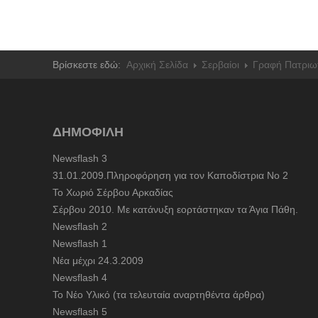
Βρίσκεστε εδώ:
Αρχική Σελίδα
Σερβαίοι
Γραφή Πατριω
ΔΗΜΟΦΙΛΗ
Newsflash 3
31.01.2009.Πληροφόρηση για τον Καποδίστρια Νο 2
To Χωριό Σέρβου Αρκαδίας
Σέρβου 2010. Με κατάνυξη εορτάστηκαν τα Άγια Πάθη.
Newsflash 2
Newsflash 1
Nέα μέχρι 24.3.2009
Newsflash 4
Το Νέο Υλικό (τα τελευταία αναρτηθέντα άρθρα)
Newsflash 5