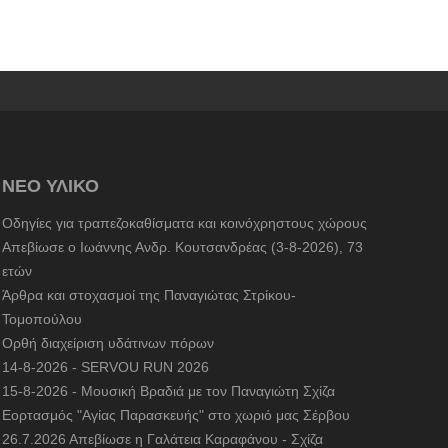
ΝΕΟ ΥΛΙΚΟ
Οδηγίες για τραπεζοκαθίσματα και κοινόχρηστους χώρους
Απεβίωσε ο Ιωάννης Ανδρ. Κουτσανδρέας (3-8-2026), 73
ετών
Άρθρα και στοχασμοί της Παναγιώτας Στρίκου-
Τομοπούλου
Ορθή διαχείριση υδάτινων πόρων
14-8-2026 - SERVOU RUN 2026
15-8-2026 - Μουσική Βραδιά με τον Παναγιώτη Σχίζα
Εορτασμός "Αγίας Παρασκευής" στο χωριό μας Σέρβου
26.7.2026 Απεβίωσε η Γαλάτεια Καραφάνου - Σχίζα