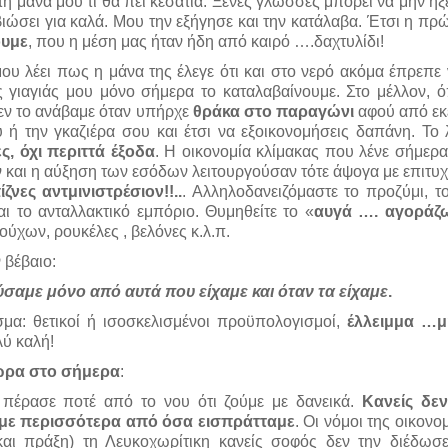
η μάνα μου τί θα πει κεσάτια. Ξένες γλώσσες μπορεί να μην ήξε
 βιώσει για καλά. Μου την εξήγησε και την κατάλαβα. Έτσι η πρ
ουμε
, που η μέση μας ήταν ήδη από καιρό ….δαχτυλίδι!
ου λέει πως η μάνα της έλεγε ότι και στο νερό ακόμα έπρεπε 
ς γιαγιάς μου μόνο σήμερα το καταλαβαίνουμε. Στο μέλλον, ό
εν το ανάβαμε όταν υπήρχε
θράκα στο παραγώνι
αφού από εκε
υ ή την γκαζιέρα σου και έτσι να εξοικονομήσεις δαπάνη. Το
ς, όχι περιττά έξοδα
. Η οικονομία κλίμακας που λένε σήμερα
και η αύξηση των εσόδων λειτουργούσαν τότε άψογα με επιτυχί
ίζνες αντμινιστρέσιον!!..
. Αλληλοδανειζόμαστε το προζύμι, 
αι το ανταλλακτικό εμπόριο. Θυμηθείτε το «
αυγά …. αγοράζ
ούχων, ρουκέλες , βελόνες κ.λ.π.
 βέβαιο:
σαμε μόνο από αυτά που είχαμε και όταν τα είχαμε
.
μα: θετικοί ή ισοσκελισμένοι προϋπολογισμοί,
έλλειμμα …μ
ύ καλή!
ώρα στο σήμερα
:
 πέρασε ποτέ από το νου ότι ζούμε με δανεικά.
Κανείς δεν
με περισσότερα από όσα εισπράτταμε
. Οι νόμοι της οικον
και πράξη) τη Λευκοχωρίτικη κανείς σοφός δεν την διέδωσε