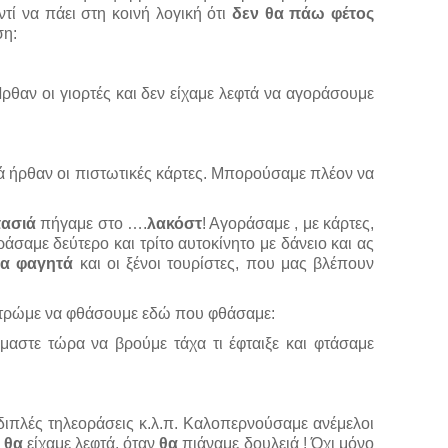
τί να πάει στη κοινή λογική ότι
δεν θα πάω φέτος
ση:
θαν οι γιορτές και δεν είχαμε λεφτά να αγοράσουμε
τά ήρθαν οι πιστωτικές κάρτες. Μπορούσαμε πλέον να
πασιά
πήγαμε στο ….
λακόστ
! Αγοράσαμε , με κάρτες,
ράσαμε δεύτερο και τρίτο αυτοκίνητο με δάνειο και ας
τα φαγητά
και οι ξένοι τουρίστες, που μας βλέπουν
υ τρώμε να φθάσουμε εδώ που φθάσαμε:
μαστε τώρα να βρούμε τάχα τι έφταιξε και φτάσαμε
 διπλές τηλεοράσεις κ.λ.π. Καλοπερνούσαμε ανέμελοι
ν
θα
είχαμε λεφτά, όταν
θα
πιάναμε δουλειά ! Όχι μόνο