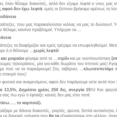
ες όταν θέλαμε διακοπές, αλλά δεν είχαμε λεφτά ο νους μας αν
ς αφού δεν έχω λεφτά
, εμείς οι ξύπνιοι βρήκαμε αμέσως τη λύ
ποδάνειο
τράπεζες, που μας παρακαλούσαν κιόλας να μας το δώσουν!. Ήρ
 θέλαμε; κανένα πρόβλημα!. Υπήρχαν τα….
δάνεια
ράπεζες τα διαφήμιζαν και εμείς τρέχαμε να επωφεληθούμε!. Με
με ό,τι θέλουμε …
χωρίς λεφτά
!
και μοιραίοι
φύγαμε από το …
ντρίλι
και με νεοπλουτίστικη
ξι
χρωμες τηλεοράσεις, μία για κάθε δωμάτιο του σπιτιού μας! Αγο
με πού να τα παρκάρουμε! Στις ταβέρνες …
κλωτσοπετάμε 
ο σταυρό τους!
ν φυσικό και αναμενόμενο, αφού δεν παράγουμε ούτε αυτά πο
α 13,5%,
Δημόσιο χρέος 250 δις, ανεργία 15
%! Και ψαχνό
σας πω εγώ τι έφταιξε: κανείς δεν μας είπε ποτέ
πίσω….. το καρπούζι.
ράζαμε με δάνεια διακοπές, γιορτές, ψώνια, διπλά αυτοκίνητα,
οι με δανεικά χρήματα που
θα τα
εξοφλούσαμε στο μέλλον, ότα