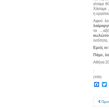
γίναμε θ
Χάσαμε 
η εργατι
Αφού λο
λαίμαργ
τα …αξέ
κωλώνο
λιτότητα,
Εμείς ο
Πάμε, λοιπ
Αθήνα 2
.
(ΧΙΜ)
Facebo
Twit
Προ