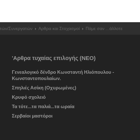
τών/Συνεργατών
Αρθρα και Στοχασμοί
Πάμε σαν ...άλλοτε
'Αρθρα τυχαίας επιλογής (ΝΕΟ)
Γενεαλογικό δένδρο Κωνσταντή Ηλιόπουλου -
Κωνσταντοπουλαίων.
Σπηλιές Ασίκη (Οχυρωμένες)
Κρυφό σχολειό
Τα τότε...τα παλιά...τα ωραία
Σερβαίοι μαστόροι