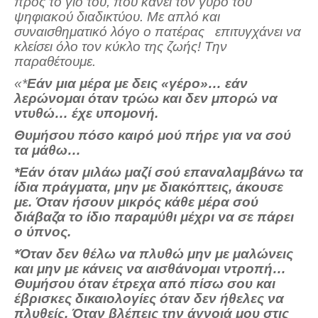
προς το γιο του, που κάνει τον γύρο του
ψηφιακού διαδικτύου. Με απλό και
συναισθηματικό λόγο ο πατέρας επιτυγχάνει να
κλείσει όλο τον κύκλο της ζωής! Την
παραθέτουμε.
«*
Εάν μια μέρα με δεις «γέρο»… εάν
λερώνομαι όταν τρώω και δεν μπορώ να
ντυθώ… έχε υπομονή.
Θυμήσου πόσο καιρό μού πήρε για να σού
τα μάθω…
*Εάν όταν μιλάω μαζί σού επαναλαμβάνω τα
ίδια πράγματα, μην με διακόπτεις, άκουσε
με. Όταν ήσουν μικρός κάθε μέρα σού
διάβαζα το ίδιο παραμύθι μέχρι να σε πάρει
ο ύπνος.
*Όταν δεν θέλω να πλυθώ μην με μαλώνεις
και μην με κάνεις να αισθάνομαι ντροπή…
Θυμήσου όταν έτρεχα από πίσω σου και
έβρισκες δικαιολογίες όταν δεν ήθελες να
πλυθείς. Όταν βλέπεις την άγνοιά μου στις