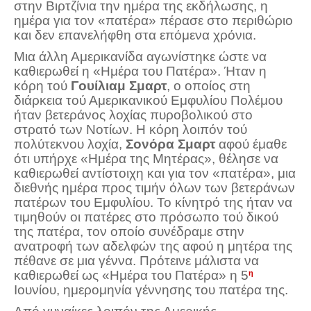
στην Βιρτζίνια την ημέρα της εκδήλωσης, η
ημέρα για τον «πατέρα» πέρασε στο περιθώριο
και δεν επανελήφθη στα επόμενα χρόνια.
Μια άλλη Αμερικανίδα αγωνίστηκε ώστε να
καθιερωθεί η «Ημέρα του Πατέρα». Ήταν η
κόρη τού
Γουίλιαμ Σμαρτ
, ο οποίος στη
διάρκεια τού Αμερικανικού Εμφυλίου Πολέμου
ήταν βετεράνος λοχίας πυροβολικού στο
στρατό των Νοτίων. Η κόρη λοιπόν τού
πολύτεκνου λοχία,
Σονόρα Σμαρτ
αφού έμαθε
ότι υπήρχε «Ημέρα της Μητέρας», θέλησε να
καθιερωθεί αντίστοιχη και για τον «πατέρα», μια
διεθνής ημέρα προς τιμήν όλων των βετεράνων
πατέρων του Εμφυλίου. Το κίνητρό της ήταν να
τιμηθούν οι πατέρες στο πρόσωπο τού δικού
της πατέρα, τον οποίο συνέδραμε στην
ανατροφή των αδελφών της αφού η μητέρα της
πέθανε σε μια γέννα. Πρότεινε μάλιστα να
καθιερωθεί ως «Ημέρα του Πατέρα» η 5
η
Ιουνίου, ημερομηνία γέννησης του πατέρα της.