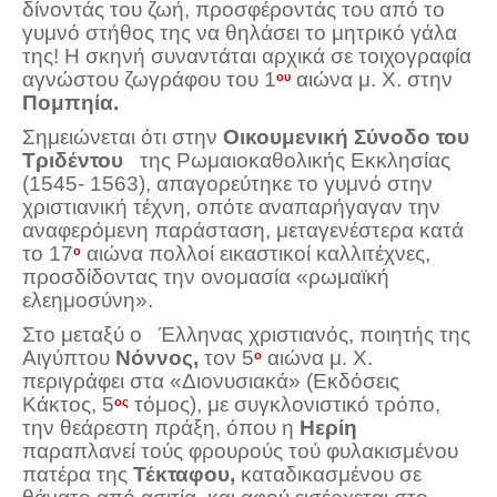
δίνοντάς του ζωή, προσφέροντάς του από το
γυμνό στήθος της να θηλάσει το μητρικό γάλα
της! Η σκηνή συναντάται αρχικά σε τοιχογραφία
αγνώστου ζωγράφου του 1
αιώνα μ. Χ. στην
ου
Πομπηία.
Σημειώνεται ότι στην
Οικουμενική Σύνοδο του
Τριδέντου
της Ρωμαιοκαθολικής Εκκλησίας
(1545- 1563), απαγορεύτηκε το γυμνό στην
χριστιανική τέχνη, οπότε αναπαρήγαγαν την
αναφερόμενη παράσταση, μεταγενέστερα κατά
το 17
αιώνα πολλοί εικαστικοί καλλιτέχνες,
ο
προσδίδοντας την ονομασία «ρωμαϊκή
ελεημοσύνη».
Στο μεταξύ ο Έλληνας χριστιανός, ποιητής της
Αιγύπτου
Νόννος,
τον 5
αιώνα μ. Χ.
ο
περιγράφει στα «Διονυσιακά» (Εκδόσεις
Κάκτος, 5
τόμος), με συγκλονιστικό τρόπο,
ος
την θεάρεστη πράξη, όπου η
Ηερίη
παραπλανεί τούς φρουρούς τού φυλακισμένου
πατέρα της
Τέκταφου,
καταδικασμένου σε