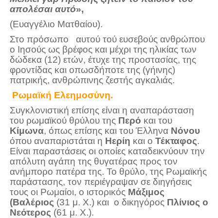
απολέσαι αυτό
»,
(Ευαγγέλιο Ματθαίου).
Στο πρόσωπο αυτού τού ευσεβούς ανθρώπου
ο Ιησούς ως βρέφος και μέχρι της ηλικίας των
δώδεκα (12) ετών, έτυχε της προστασίας, της
φροντίδας και οπωσδήποτε της (γήινης)
πατρικής, ανθρώπινης ζεστής αγκαλιάς.
Ρωμαϊκή Ελεημοσύνη.
Συγκλονιστική επίσης είναι η αναπαράσταση
του ρωμαϊκού θρύλου της
Περό
και του
Κίμωνα
, όπως επίσης και του Έλληνα
Νόνου
όπου αναπαριστάται η
Ηερίη
και ο
Τέκταφος
.
Είναι παραστάσεις οι οποίες καταδεικνύουν την
απόλυτη αγάπη της θυγατέρας προς τον
ανήμπορο πατέρα της. Το θρύλο, της Ρωμαϊκής
παράστασης, τον περιέγραψαν σε διηγήσεις
τους οι Ρωμαίοι, ο ιστορικός
Μάξιμος
(Βαλέριος
(31 μ. Χ.) και ο δικηγόρος
Πλίνιος ο
Νεότερος
(61 μ. Χ.).