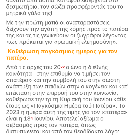
θάνατο από ασιτία, και αφού εισέρχεται στο
δεσμωτήριο, τον σώζει προσφέροντάς του το
μητρικό γάλα της!
Με την πρώτη ματιά οι αναπαραστάσεις
δείχνουν την αγάπη της κόρης προς το πατέρα
της και ας τις γενικεύουν οι ζωγράφοι λέγοντάς
πως πρόκειται για «ρωμαϊκή ελεημοσύνη».
.
Καθιέρωση παγκόσμιας ημέρας για τον
πατέρα.
Από τις αρχές του 20
αιώνα η διεθνής
ου
κοινότητα στην επιθυμία να τιμήσει τον
«πατέρα» και την συμβολή του στην σωστή
ανάπτυξη των παιδιών στην οικογένεια και κατ’
επέκταση στην επιρροή του στην κοινωνία,
καθιέρωσε την τρίτη Κυριακή του Ιουνίου κάθε
έτους ως «Παγκόσμια Ημέρα τού Πατέρα». Το
2023 η ημέρα αυτή της τιμής για τον «πατέρα»
είναι η 18
Ιουνίου. Αποτελεί αξίωμα ο
η
σεβασμός προς τον πατέρα, όπως
διατυπώνεται και από τον θεοδίδακτο λόγο: