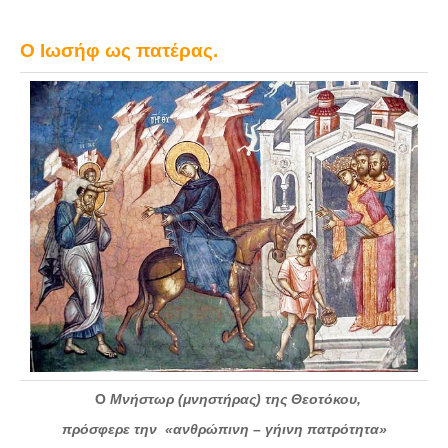
Ο Ιωσήφ ως πατέρας.
Ο
Μνήστωρ (μνηστήρας) της Θεοτόκου,
πρόσφερε την
«ανθρώπινη – γήινη πατρότητα»