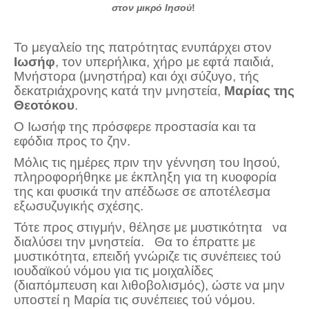
στον μικρό Ιησού
!
Το μεγαλείο της πατρότητας ενυπάρχει στον
Ιωσήφ
, τον υπερήλικα, χήρο με εφτά παιδιά,
Μνήστορα (μνηστήρα) και όχι σύζυγο, τής
δεκατριάχρονης κατά την μνηστεία,
Μαρίας της
Θεοτόκου
.
Ο Ιωσήφ της πρόσφερε προστασία και τα
εφόδια προς το ζην.
Μόλις τις ημέρες πριν την γέννηση του Ιησού,
πληροφορήθηκε με έκπληξη για τη κυοφορία
της και φυσικά την απέδωσε σε αποτέλεσμα
εξωσυζυγικής σχέσης.
Τότε προς στιγμήν, θέλησε με μυστικότητα να
διαλύσει την μνηστεία. Θα το έπραττε με
μυστικότητα, επειδή γνώριζε τις συνέπειες τού
ιουδαϊκού νόμου για τις μοιχαλίδες
(διαπόμπευση και λιθοβολισμός), ώστε να μην
υποστεί η Μαρία τις συνέπειες τού νόμου.