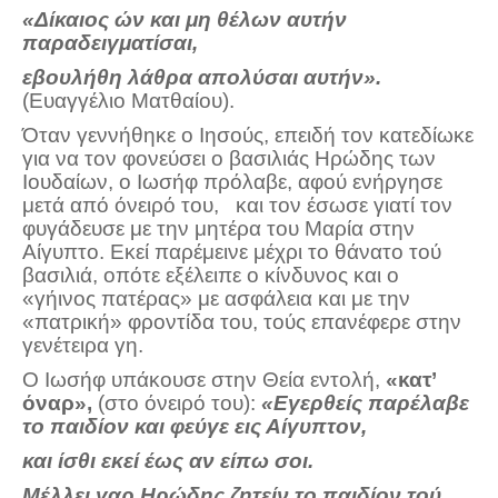
«Δίκαιος ών και μη θέλων αυτήν
παραδειγματίσαι,
εβουλήθη λάθρα απολύσαι αυτήν».
(Ευαγγέλιο Ματθαίου).
Όταν γεννήθηκε ο Ιησούς, επειδή τον κατεδίωκε
για να τον φονεύσει ο βασιλιάς Ηρώδης των
Ιουδαίων, ο Ιωσήφ πρόλαβε, αφού ενήργησε
μετά από όνειρό του, και τον έσωσε γιατί τον
φυγάδευσε με την μητέρα του Μαρία στην
Αίγυπτο. Εκεί παρέμεινε μέχρι το θάνατο τού
βασιλιά, οπότε εξέλειπε ο κίνδυνος και ο
«γήινος πατέρας» με ασφάλεια και με την
«πατρική» φροντίδα του, τούς επανέφερε στην
γενέτειρα γη.
Ο Ιωσήφ υπάκουσε στην Θεία εντολή,
«κατ’
όναρ»,
(στο όνειρό του):
«Εγερθείς παρέλαβε
το παιδίον και φεύγε εις Αίγυπτον,
και ίσθι εκεί έως αν είπω σοι.
Μέλλει γαρ Ηρώδης ζητείν το παιδίον τού