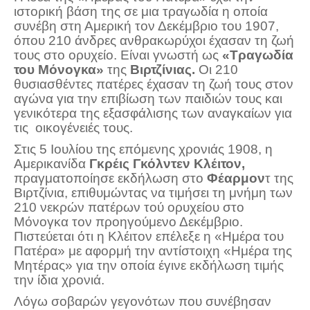
ιστορική βάση της σε μια τραγωδία η οποία
συνέβη στη Αμερική τον Δεκέμβριο του 1907,
όπου 210 άνδρες ανθρακωρύχοι έχασαν τη ζωή
τους στο ορυχείο. Είναι γνωστή ως
«Τραγωδία
του Μόνογκα»
της
Βιρτζίνιας.
Οι 210
θυσιασθέντες πατέρες έχασαν τη ζωή τους στον
αγώνα για την επιβίωση των παιδιών τους και
γενικότερα της εξασφάλισης των αναγκαίων για
τις οικογένειές τους.
Στις 5 Ιουλίου της επόμενης χρονιάς 1908, η
Αμερικανίδα
Γκρέις Γκόλντεν Κλέιτον,
πραγματοποίησε εκδήλωση στο
Φέαρμον
τ της
Βιρτζίνια, επιθυμώντας να τιμήσει τη μνήμη των
210 νεκρών πατέρων τού ορυχείου στο
Μόνογκα τον προηγούμενο Δεκέμβριο.
Πιστεύεται ότι η Κλέιτον επέλεξε η «Ημέρα του
Πατέρα» με αφορμή την αντίστοιχη «Ημέρα της
Μητέρας» για την οποία έγινε εκδήλωση τιμής
την ίδια χρονιά.
Λόγω σοβαρών γεγονότων που συνέβησαν