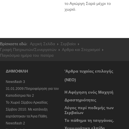
το Αγιώργη Σαρά μέχρι το
χωριό.
Βρίσκεστε εδώ:
Αρχική Σελίδα
Σερβαίοι
Γραφή Πατριωτών/Συνεργατών
Αρθρα και Στοχασμοί
Παγκόσμια ημέρα του πατέρα
ΔΗΜΟΦΙΛΗ
'Αρθρα τυχαίας επιλογής
(ΝΕΟ)
Newsflash 3
31.01.2009.Πληροφόρηση για τον
Η Αφήγηση ενός Μαχητή
Καποδίστρια Νο 2
Δραστηριότητες
To Χωριό Σέρβου Αρκαδίας
Λόγος περί ποδεμής των
Σέρβου 2010. Με κατάνυξη
Σερβαίων
εορτάστηκαν τα Άγια Πάθη.
Το πάθημα τη τσιγγάνας.
Newsflash 2
Χειμωνιάτικη ελπίδα