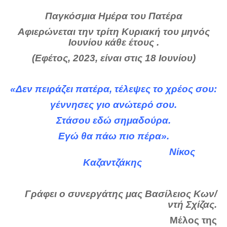
Σερβαίοι Συγγραφείς/Λογoτέχνες
Παγκόσμια Ημέρα του Πατέρα
Σερβαίοι Καλλιτέχνες
Αφιερώνεται την τρίτη Κυριακή του μηνός
Γραφή Πατριωτών/Συνεργατών
Ιουνίου κάθε έτους .
Σερβαίοι Αγωνιστές/Πεσόντες
(Εφέτος
,
2023, είναι στις 18 Ιουνίου)
Σερβαίοι για το Σέρβου
Σύνδεσμος Σερβαίων
«Δεν πειράζει πατέρα, τέλεψες το χρέος σου:
Εφημερίδα Αρτοζήνος
γέννησες γιο ανώτερό σου.
Ηλεκτρονική έκδοση Αρτοζήνου
Στάσου εδώ σημαδούρα.
Θέματα και δράσεις Συνδέσμου
Εγώ θα πάω πιο πέρα».
Ανακοινώσεις
Νίκος
Καζαντζάκης
Η ιστοσελίδα μας
Χάρτης του Site (Sitemap)
Γράφει ο συνεργάτης μας Βασίλειος Κων/
Επικοινωνία
ντή Σχίζας.
Τα Νέα
Μέλος της