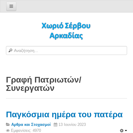
Αρχική σελίδα
Log in/out
Φόρμα εγγραφής χρήστη
H Ιστοσελίδα μας
Χωριό Σέρβου
Το χωριό Σέρβου
Γραφή Πατριωτών/
Αράπηδες
Συνεργατών
Αξιοθέατα
Χάρτης ευρύτερης περιοχής
Σέρβου - Δορυφορική Google
Παγκόσμια ημέρα του πατέρα
Σέρβου και Δήμος Γορτυνίας
Αρθρα και Στοχασμοί
13 Ιουνίου 2023
Σερβαίοι
Εμφανίσεις: 4970