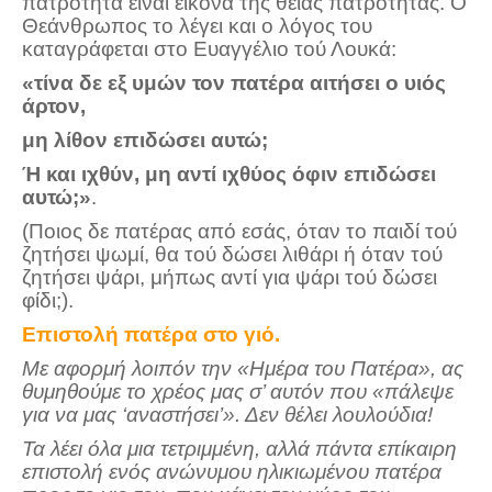
πατρότητα είναι εικόνα της θείας πατρότητας. Ο
Θεάνθρωπος το λέγει και ο λόγος του
καταγράφεται στο Ευαγγέλιο τού Λουκά:
«τίνα δε εξ υμών τον πατέρα αιτήσει ο υιός
άρτον,
μη λίθον επιδώσει αυτώ;
Ή και ιχθύν, μη αντί ιχθύος όφιν επιδώσει
αυτώ;»
.
(Ποιος δε πατέρας από εσάς, όταν το παιδί τού
ζητήσει ψωμί, θα τού δώσει λιθάρι ή όταν τού
ζητήσει ψάρι, μήπως αντί για ψάρι τού δώσει
φίδι;).
Επιστολή πατέρα στο γιό.
Με αφορμή λοιπόν την «Ημέρα του Πατέρα», ας
θυμηθούμε το χρέος μας σ’ αυτόν που «πάλεψε
για να μας ‘αναστήσει’». Δεν θέλει λουλούδια!
Τα λέει όλα μια τετριμμένη, αλλά πάντα επίκαιρη
επιστολή ενός ανώνυμου
ηλικιωμένου πατέρα