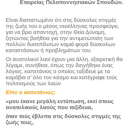
Εταιρείας Πελοποννησιακών Σπουδών.
Τα Τελευταία Νέα
Αυτοί που έφυγαν για πάντα
Είναι διαπιστωμένο ότι στις δύσκολες στιγμές
Γάμοι - Γεννήσεις - Βαπτίσεις
της ζωής του ο μέσος νεοέλληνας προσφεύγει,
Επιτυχίες - Διακρίσεις
για να βρει απαντοχή, στην Θεία Δύναμη,
ζητώντας βοήθεια για την αντιμετώπιση των
Μηνύματα Επισκεπτών
πολλών δυσεπίλυτων καμιά φορά δύσκολων
παλιά αρχειοθετημένα
καταστάσεων ή προβλημάτων του.
Λαογραφία
Οι ανατολικοί λαοί έχουν μια άλλη, εξαιρετική θα
λέγαμε, συνήθεια, όπως την διηγήθηκε ένας
Πολιτιστικά
λόγιος, καπετάνιος ο οποίος ταξίδευε με τα
καράβια σ’ όλο τον κόσμο και κατέγραφε τούς
Οπτικοακουστικά
πολιτισμούς των λαών
Είπε ο καπετάνιος:
Φωτορεπορτάζ
«μου έκανε μεγάλη εντύπωση, εκεί στους
Δημοτικά Τραγούδια
ανατολικούς λαούς που ταξίδευα,
Videos
όταν τούς έβλεπα στις δύσκολες στιγμές της
Albums Φωτογραφιών
ζωής τους,
Παλιές Φωτογραφίες του 1930