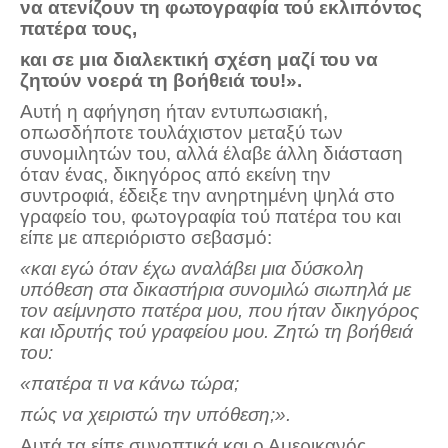
να ατενίζουν τη φωτογραφία τού εκλιπόντος
πατέρα τους,
Πετρόκτιστα Σπίτια - Εκκλησίες
και σε μια διαλεκτική σχέση μαζί του να
Πανοραμικές φωτογραφίες
ζητούν νοερά τη βοήθειά του!».
Σύνδεσμοι
Αυτή η αφήγηση ήταν εντυπωσιακή,
οπωσδήποτε τουλάχιστον μεταξύ των
συνομιλητών του, αλλά έλαβε άλλη διάσταση
όταν ένας, δικηγόρος από εκείνη την
συντροφιά, έδειξε την ανηρτημένη ψηλά στο
γραφείο του, φωτογραφία τού πατέρα του και
είπε με απεριόριστο σεβασμό:
«και εγώ όταν έχω αναλάβει μια δύσκολη
υπόθεση στα δικαστήρια συνομιλώ σιωπηλά με
τον αείμνηστο πατέρα μου, που ήταν δικηγόρος
και ιδρυτής τού γραφείου μου. Ζητώ τη βοήθειά
του:
«πατέρα τι να κάνω τώρα;
πώς να χειριστώ την υπόθεση;».
Αυτά τα είπε συνοπτικά και ο Αμερικανός