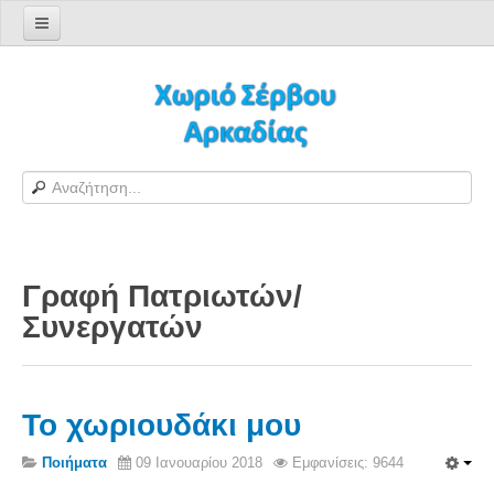
Αρχική σελίδα
Log in/out
Φόρμα εγγραφής χρήστη
H Ιστοσελίδα μας
Χωριό Σέρβου
Το χωριό Σέρβου
Γραφή Πατριωτών/
Αράπηδες
Συνεργατών
Αξιοθέατα
Χάρτης ευρύτερης περιοχής
Σέρβου - Δορυφορική Google
Το χωριουδάκι μου
Σέρβου και Δήμος Γορτυνίας
Ποιήματα
09 Ιανουαρίου 2018
Εμφανίσεις: 9644
Σερβαίοι