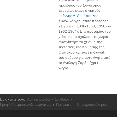
Τη μεγαλύτερη θητεία ως
πρόεδρος του Συνδέσμου
Σερβαίων έκανε ο γιατρός
Ιωάννης Δ. Δημόπουλος
.
Συνολικά χρημάτισε πρόεδρος
21 χρόνια (1936-1953, 1956 και
1962-1964). Επί προεδρίας του
χτίστηκε το σχολείο στο χωριό,
συνεχίστηκε το χτίσιμο της
εκκλησίας της Κοίμησης της
Θεοτόκου και έγινε η διάνοιξη
του δρόμου για αυτοκίνητα από
το Αγιώργη Σαρά μέχρι το
χωριό.
Βρίσκεστε εδώ:
Αρχική Σελίδα
Σερβαίοι
Γραφή Πατριωτών/Συνεργατών
Ποιήματα
Το χωριουδάκι μου