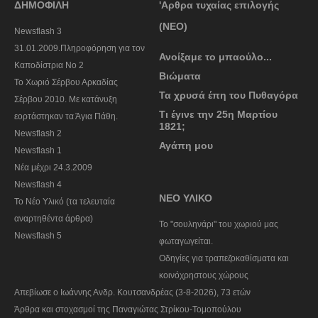
ΔΗΜΟΦΙΛΗ
'Αρθρα τυχαίας επιλογής
(ΝΕΟ)
Newsflash 3
31.01.2009.Πληροφόρηση για τον
Ανοίξαμε το μπαούλο...
Καποδίστρια Νο 2
Βιώματα
To Χωριό Σέρβου Αρκαδίας
Τα χρυσά έπη του Πυθαγόρα
Σέρβου 2010. Με κατάνυξη
Τι έγινε την 25η Μαρτίου
εορτάστηκαν τα Άγια Πάθη.
1821;
Newsflash 2
Αγάπη μου
Newsflash 1
Nέα μέχρι 24.3.2009
Newsflash 4
ΝΕΟ ΥΛΙΚΟ
Το Νέο Υλικό (τα τελευταία
αναρτηθέντα άρθρα)
To "σουληνάρι" του χωριού μας
Newsflash 5
φωταγωγείται.
Οδηγίες για τραπεζοκαθίσματα και
κοινόχρηστους χώρους
Απεβίωσε ο Ιωάννης Ανδρ. Κουτσανδρέας (3-8-2026), 73 ετών
Άρθρα και στοχασμοί της Παναγιώτας Στρίκου-Τομοπούλου