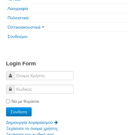
Πετρόκτιστα Σπίτια - Εκκλησίες
Λαογραφία
Πανοραμικές φωτογραφίες
Πολιτιστικά
Οπτικοακουστικά
Σύνδεσμοι
Σύνδεσμοι
Login Form
Να με θυμάσαι
Δημιουργία λογαριασμού
Ξεχάσατε το όνομα χρήστη;
Ξεχάσατε τον κωδικό σας;