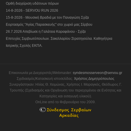
Ορθή διαχείριση υδάτινων πόρων
14-8-2026 - SERVOU RUN 2026
15-8-2026 - Μουσική Βραδιά με τον Παναγιώτη Σχίζα
Εορτασμός "Αγίας Παρασκευής" στο χωριό μας Σέρβου
26.7.2026 Απεβίωσε η Γαλάτεια Καραφάνου - Σχίζα
Επιτυχίες Σερβιωτόπουλων. Σακελλαρίου Στρατηγούλα. Καθηγήτρια
Ιατρικής Σχολής ΕΚΠΑ.
Επικοινωνία με Διαχειριστές/Webmaster:
syndesmosserveon@servou.gr
Σχεδιασμός/Κατασκευή ιστοσελίδας:
Χρήστος Δημητρόπουλος
Συνεργάστηκαν: Ηλίας Θ. Χειμώνας, Χρήστος Ι. Μαραγκός, Θεόδωρος Γ.
Τρουπής (Σχεδιασμός και Οργάνωση του περιεχομένου σε Ενότητες και
Κατηγορίες και εισαγωγή υλικού).
OnLine από το Φεβρουάριο του 2009.