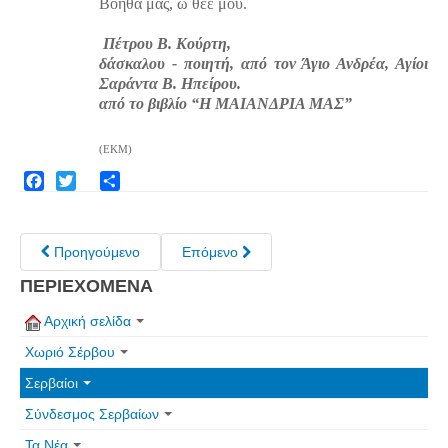
Βοήθα μας, ώ θεέ μου.
Τα Τελευταία Νέα
Πέτρου Β. Κούρτη
,
Αυτοί που έφυγαν για πάντα
δάσκαλου - ποιητή, από τον Άγιο Ανδρέα, Αγίοι
Γάμοι - Γεννήσεις - Βαπτίσεις
Σαράντα Β. Ηπείρου.
από το βιβλίο “Η ΜΑΙΑΝΔΡΙΑ ΜΑΣ”
Επιτυχίες - Διακρίσεις
Μηνύματα Επισκεπτών
(ΕΚΜ)
παλιά αρχειοθετημένα
Facebook
Twitter
Share
Λαογραφία
Πολιτιστικά
Προηγούμενο
Επόμενο
ΠΕΡΙΕΧΟΜΕΝΑ
Οπτικοακουστικά
Φωτορεπορτάζ
Αρχική σελίδα
Δημοτικά Τραγούδια
Χωριό Σέρβου
Videos
Σερβαίοι
Albums Φωτογραφιών
Σύνδεσμος Σερβαίων
Παλιές Φωτογραφίες του 1930
Τα Νέα