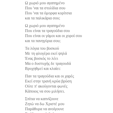
Σερβαίοι Συγγραφείς/Λογoτέχνες
Ω χωριό μου αγαπημένο
Που 'ναι τα στολίδια σου
Σερβαίοι Καλλιτέχνες
Που 'ναι τα όμορφα κορίτσια
Γραφή Πατριωτών/Συνεργατών
και τα παλικάρια σου;
Ω χωριό μου αγαπημένο
Σερβαίοι Αγωνιστές/Πεσόντες
Που είναι τα τραγούδια σου
Σερβαίοι για το Σέρβου
Που είναι οι γάμοι και οι χοροί σου
και τα πανηγύρια σου;
Σύνδεσμος Σερβαίων
Τα λόγια του βοσκού
Εφημερίδα Αρτοζήνος
Με τη φλογέρα εκεί ψηλά
Ένας βοσκός το λέει
Ηλεκτρονική έκδοση Αρτοζήνου
Μα ο δυστυχής δε τραγουδά
Θέματα και δράσεις Συνδέσμου
Βρυχηθμεί και κλαίει:
Ανακοινώσεις
Παν τα τραγούδια και οι χαρές
Εκεί στην τρανή κρύα βρύση
Η ιστοσελίδα μας
Ούτε π' ακούγονται φωνές
Χάρτης του Site (Sitemap)
Κάποιος να σου μιλήσει.
Επικοινωνία
Σπίτια να καπνίζουνε
Ζητώ να δω Χριστέ μου
Τα Νέα
Παράθυρα να ανοίγουνε