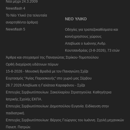
Nέα μέχρι 24.3.2009
Newsflash 4
Το Νέο Υλικό (τα τελευταία
ΝΕΟ ΥΛΙΚΟ
αναρτηθέντα άρθρα)
Newsflash 5
Οδηγίες για τραπεζοκαθίσματα και
κοινόχρηστους χώρους
Απεβίωσε ο Ιωάννης Ανδρ.
Κουτσανδρέας (3-8-2026), 73 ετών
Άρθρα και στοχασμοί της Παναγιώτας Στρίκου-Τομοπούλου
Ορθή διαχείριση υδάτινων πόρων
15-8-2026 - Μουσική Βραδιά με τον Παναγιώτη Σχίζα
Εορτασμός "Αγίας Παρασκευής" στο χωριό μας Σέρβου
26.7.2026 Απεβίωσε η Γαλάτεια Καραφάνου - Σχίζα
Επιτυχίες Σερβιωτόπουλων. Σακελλαρίου Στρατηγούλα. Καθηγήτρια
Ιατρικής Σχολής ΕΚΠΑ.
Επιτυχίες Σερβιωτόπουλων: Δημοπούλου Ευγενία. Ειδίκευση στην
παιδιατρική.
Επιτυχίες Σερβιωτόπουλων: Βέργος Γεώργιος του Ιωάννη. Σχολή μηχανικών
Πανεπ. Πατρών.