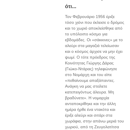
ότι...
Τον Φεβρουάριο 1956 έριξε
τόσο χιόνι που έκλεισε ο δρόμος
και το χωριό αποκλείσθηκε από
το υπόλοιπο κόσμο για
εβδομάδες. Οι «σάκκινες» με το
αλεύρι στα μαγαζιά τελείωσαν
και ο κόσμος άρχισε να μην έχει
ψωμί. Ο τότε πρόεδρος της
Κοινότητας Γιώργης Δάρας
(Γιώκο-Ντάρας) τηλεφώνησε
στο Νομάρχη και του είπε
«πεθαίνουμε απαξάπαντες.
Ανάγκη να μας στείλετε
κατεπειγόντως άλευρα. Μη
βραδύνετε». Η νομαρχία
ανταποκρίθηκε και την άλλη
ημέρα ήρθε ένα ντακότα και
έριξε αλεύρι και σιτάρι στα
χωράφια, στην απάνω μεριά του
χωριού, από τη Ζευγολατίτσα