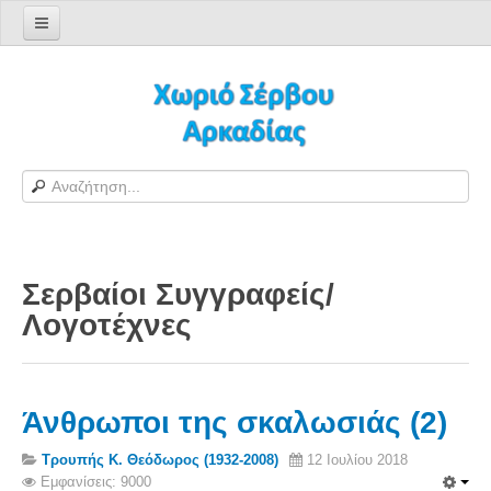
Αρχική σελίδα
Log in/out
Φόρμα εγγραφής χρήστη
H Ιστοσελίδα μας
Χωριό Σέρβου
Το χωριό Σέρβου
Σερβαίοι Συγγραφείς/
Αράπηδες
Λογoτέχνες
Αξιοθέατα
Χάρτης ευρύτερης περιοχής
Σέρβου - Δορυφορική Google
Άνθρωποι της σκαλωσιάς (2)
Σέρβου και Δήμος Γορτυνίας
Τρουπής Κ. Θεόδωρος (1932-2008)
12 Ιουλίου 2018
Σερβαίοι
Εμφανίσεις: 9000