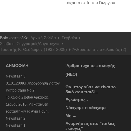
μέχρι το σπίτι του Γιωργιού.
Βρίσκεστε εδώ:
Αρχική Σελίδα
Σερβαίοι
Σερβαίοι Συγγραφείς/Λογoτέχνες
Τρουπής Κ. Θεόδωρος (1932-2008)
Άνθρωποι της σκαλωσιάς (2)
ΔΗΜΟΦΙΛΗ
'Αρθρα τυχαίας επιλογής
(ΝΕΟ)
Newsflash 3
31.01.2009.Πληροφόρηση για τον
Θα μπορούσε να είναι το
Καποδίστρια Νο 2
δικό σου παιδί...
To Χωριό Σέρβου Αρκαδίας
Εγωϊσμός -
Σέρβου 2010. Με κατάνυξη
Νάειχαμε τι νάειχαμε.
εορτάστηκαν τα Άγια Πάθη.
Μη ...
Newsflash 2
Αναμνήσεις από "παλιές
Newsflash 1
εκλογές"