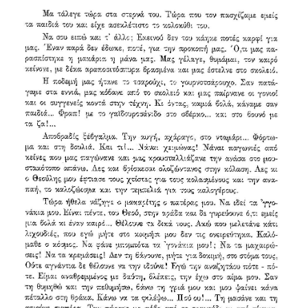
Πετρόκτιστα Σπίτια - Εκκλησίες
Πανοραμικές φωτογραφίες
Σύνδεσμοι