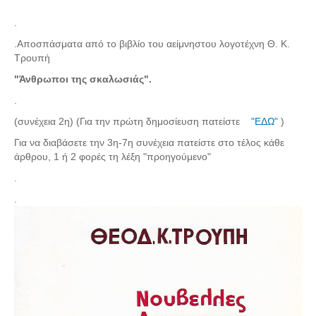
Σερβαίοι Συγγραφείς/Λογoτέχνες
.
Σερβαίοι Καλλιτέχνες
.Αποσπάσματα από το βιβλίο του αείμνηστου λογοτέχνη Θ. Κ.
Γραφή Πατριωτών/Συνεργατών
Τρουπή
Σερβαίοι Αγωνιστές/Πεσόντες
"Άνθρωποι της σκαλωσιάς".
Σερβαίοι για το Σέρβου
.
Σύνδεσμος Σερβαίων
(συνέχεια 2η) (Για την πρώτη δημοσίευση πατείστε
"ΕΔΩ"
)
Για να διαβάσετε την 3η-7η συνέχεια πατείστε στο τέλος κάθε
Εφημερίδα Αρτοζήνος
άρθρου, 1 ή 2 φορές τη λέξη "προηγούμενο"
Ηλεκτρονική έκδοση Αρτοζήνου
.
Θέματα και δράσεις Συνδέσμου
.
Ανακοινώσεις
Η ιστοσελίδα μας
Χάρτης του Site (Sitemap)
Επικοινωνία
Τα Νέα