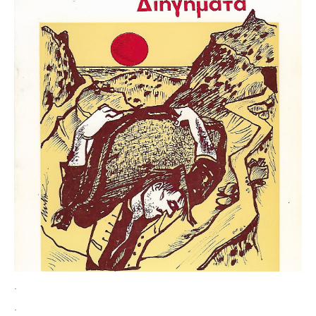
Τα Τελευταία Νέα
Αυτοί που έφυγαν για πάντα
Γάμοι - Γεννήσεις - Βαπτίσεις
Επιτυχίες - Διακρίσεις
Μηνύματα Επισκεπτών
παλιά αρχειοθετημένα
Λαογραφία
Πολιτιστικά
Οπτικοακουστικά
Φωτορεπορτάζ
Δημοτικά Τραγούδια
Videos
.
Albums Φωτογραφιών
.
Παλιές Φωτογραφίες του 1930