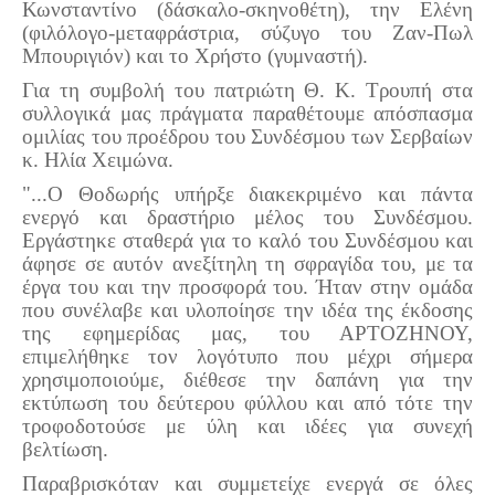
Κωνσταντίνο (δάσκαλο-σκηνοθέτη), την Ελένη
(φιλόλογο-μεταφράστρια, σύζυγο του Ζαν-Πωλ
Πετρόκτιστα Σπίτια - Εκκλησίες
Μπουριγιόν) και το Χρήστο (γυμναστή).
Πανοραμικές φωτογραφίες
Για τη συμβολή του πατριώτη Θ. Κ. Τρουπή στα
Σύνδεσμοι
συλλογικά μας πράγματα παραθέτουμε απόσπασμα
ομιλίας
του προέδρου του Συνδέσμου των Σερβαίων
κ. Ηλία Χειμώνα.
"...Ο Θοδωρής υπήρξε διακεκριμένο και πάντα
ενεργό και δραστήριο μέλος του Συνδέσμου.
Εργάστηκε σταθερά για το καλό του Συνδέσμου και
άφησε σε αυτόν ανεξίτηλη τη σφραγίδα του, με τα
έργα του και την προσφορά του. Ήταν στην ομάδα
που συνέλαβε και υλοποίησε την ιδέα της έκδοσης
της εφημερίδας μας, του ΑΡΤΟΖΗΝΟΥ,
επιμελήθηκε τον λογότυπο που μέχρι σήμερα
χρησιμοποιούμε, διέθεσε την δαπάνη για την
εκτύπωση του δεύτερου φύλλου και από τότε την
τροφοδοτούσε με ύλη και ιδέες για συνεχή
βελτίωση.
Παραβρισκόταν και συμμετείχε ενεργά σε όλες