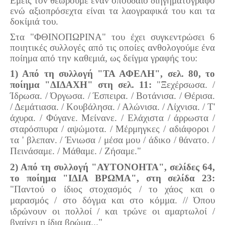
Εμείς τον θεωρούμε έναν σπουδαίο διηγηματογράφο
ενώ αξιοπρόσεχτα είναι τα λαογραφικά του και τα
δοκίμιά του.
Στα "ΦΘΙΝΟΠΩΡΙΝΑ" του έχει συγκεντρώσει 6
ποιητικές συλλογές από τις οποίες ανθολογούμε ένα
ποίημα από την καθεμιά, ως δείγμα γραφής του:
1) Από τη συλλογή "ΤΑ ΑΦΕΛΗ", σελ. 80, το
ποίημα "ΔΙΔΑΧΗ" στη σελ. 11:
"Ξεχέρσωσα. /
Ίδρωσα. / Όργωσα. / Έσπειρα. / Βοτάνισα. / Θέρισα.
/ Δεμάτιασα. / Κουβάλησα. / Αλώνισα. / Λίχνισα. / Τ'
άχυρα. / Φύγανε. Μείνανε. / Ελάχιστα / άρρωστα /
σταρόσπυρα / αψώμοτα. / Μέρμηγκες / αδιάφοροι /
τα ' βλεπαν. / Ένιωσα / μέσα μου / άδικο / θάνατο. /
Πεινάσαμε. / Μάθαμε. / Ζήσαμε."
2) Από τη συλλογή "ΑΥΤΟΝΟΗΤΑ", σελίδες 64,
το ποίημα "ΙΔΙΑ ΒΡΩΜΑ", στη σελίδα 23:
"Παντού ο ίδιος στοχασμός / το χάος και ο
μαρασμός / στο δόγμα και στο κόμμα. // Όπου
ιδρώνουν οι πολλοί / και τρώνε οι αμαρτωλοί /
βγαίνει η ίδια βρώμα..."