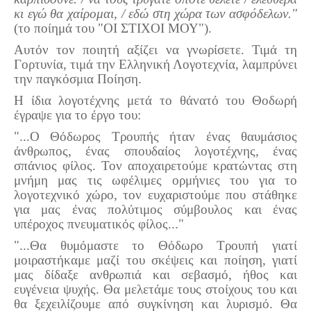
κι εγώ θα χαίρομαι, / εδώ στη χώρα των ασφόδελων."
(το ποίημά του "ΟΙ ΣΤΙΧΟΙ ΜΟΥ").
Αυτόν τον ποιητή αξίζει να γνωρίσετε. Τιμά τη
Γορτυνία, τιμά την Ελληνική Λογοτεχνία, λαμπρύνει
την παγκόσμια Ποίηση.
Η ίδια λογοτέχνης μετά το θάνατό του Θοδωρή
έγραψε για το έργο του:
"...Ο Θόδωρος Τρουπής ήταν ένας θαυμάσιος
άνθρωπος, ένας σπουδαίος λογοτέχνης, ένας
σπάνιος φίλος. Τον αποχαιρετούμε κρατώντας στη
μνήμη μας τις ωφέλιμες ορμήνιες του για το
λογοτεχνικό χώρο, τον ευχαριστούμε που στάθηκε
για μας ένας πολύτιμος σύμβουλος και ένας
υπέροχος πνευματικός φίλος..."
"...Θα θυμόμαστε το Θόδωρο Τρουπή γιατί
μοιραστήκαμε μαζί του σκέψεις και ποίηση, γιατί
μας δίδαξε ανθρωπιά και σεβασμό, ήθος και
ευγένεια ψυχής. Θα μελετάμε τους στοίχους του και
θα ξεχειλίζουμε από συγκίνηση και λυρισμό. Θα