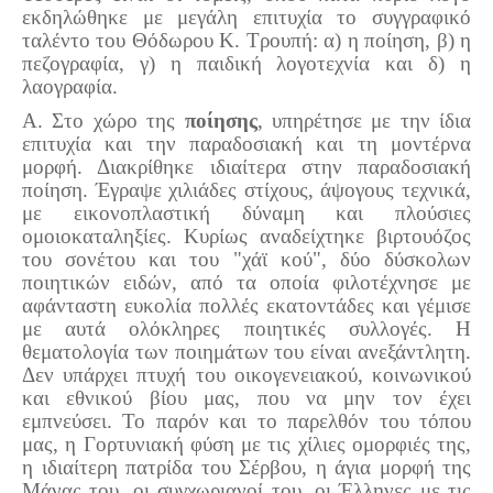
εκδηλώθηκε με μεγάλη επιτυχία το συγγραφικό
ταλέντο του Θόδωρου Κ. Τρουπή: α) η ποίηση, β) η
πεζογραφία, γ) η παιδική λογοτεχνία και δ) η
λαογραφία.
Α. Στο χώρο της
ποίησης
, υπηρέτησε με την ίδια
επιτυχία και την παραδοσιακή και τη μοντέρνα
μορφή. Διακρίθηκε ιδιαίτερα στην παραδοσιακή
ποίηση. Έγραψε χιλιάδες στίχους, άψογους τεχνικά,
με εικονοπλαστική δύναμη και πλούσιες
ομοιοκαταληξίες. Κυρίως αναδείχτηκε βιρτουόζος
του σονέτου και του "χάϊ κού", δύο δύσκολων
ποιητικών ειδών, από τα οποία φιλοτέχνησε με
αφάνταστη ευκολία πολλές εκατοντάδες και γέμισε
με αυτά ολόκληρες ποιητικές συλλογές. Η
θεματολογία των ποιημάτων του είναι ανεξάντλητη.
Δεν υπάρχει πτυχή του οικογενειακού, κοινωνικού
και εθνικού βίου μας, που να μην τον έχει
εμπνεύσει. Το παρόν και το παρελθόν του τόπου
μας, η Γορτυνιακή φύση με τις χίλιες ομορφιές της,
η ιδιαίτερη πατρίδα του Σέρβου, η άγια μορφή της
Μάνας του, οι συγχωριανοί του, οι Έλληνες με τις