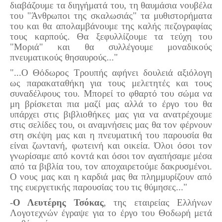
διαβάζουμε τα διηγήματά του, τη θαυμάσια νουβέλα
του "Άνθρωποι της σκαλωσιάς" τα μυθιστορήματα
του και θα απολαμβάνουμε της καλής πεζογραφίας
τους καρπούς. Θα ξεφυλλίζουμε τα τεύχη του
"Μοριά" και θα συλλέγουμε μοναδικούς
πνευματικούς θησαυρούς..."
"...Ο Θόδωρος Τρουπής αφήνει δουλειά αξιόλογη
ως παρακαταθήκη για τους μελετητές και τους
συναδέλφους του. Μπορεί το φθαρτό του σώμα να
μη βρίσκεται πια μαζί μας αλλά το έργο του θα
υπάρχει στις βιβλιοθήκες μας για να ανατρέχουμε
στις σελίδες του, οι αναμνήσεις μας θα τον φέρνουν
στη σκέψη μας και η πνευματική του παρουσία θα
είναι ζωντανή, φωτεινή και οικεία. Όλοι όσοι τον
γνωρίσαμε από κοντά και όσοι τον αγαπήσαμε μέσα
από τα βιβλία του, τον αποχαιρετούμε δακρυσμένοι.
Ο νους μας και η καρδιά μας θα πλημμυρίζουν από
της ευεργετικής παρουσίας του τις θύμησες..."
-
Ο Λευτέρης Τσόκας
, της εταιρείας Ελλήνων
Λογοτεχνών έγραψε για το έργο του Θοδωρή μετά