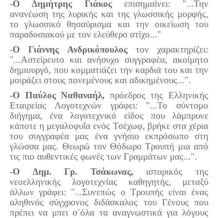
-
Ο Δημήτρης Γιάκος
επισημαίνει: "...Την
ανανέωση της λυρικής και της γλωσσικής μορφής,
το γλωσσικό θησαύρισμα και την οικείωση του
παραδοσιακού με τον ελεύθερο στίχο..."
-
Ο Γιάννης Ανδρικόπουλος
τον χαρακτηρίζει:
"...Αστείρευτο και ανήσυχο συγγραφέα, ακοίμητο
δημιουργό, που κομματιάζει την καρδιά του και την
μοιράζει στους πονεμένους και αδικημένους...".
-
Ο Παύλος Ναθαναήλ,
πρόεδρος της Ελληνικής
Εταιρείας Λογοτεχνών γράφει: "...Το σύντομο
διήγημα, ένα λογοτεχνικό είδος που λάμπρυνε
κάποτε η μεγαλοφυΐα ενός Τσέχωφ, βρήκε στα χέρια
του συγγραφέα μας ένα γνήσιο εκπρόσωπο στη
γλώσσα μας. Θεωρώ τον Θόδωρο Τρουπή μια από
τις πιο αυθεντικές φωνές των Γραμμάτων μας...".
-
Ο Δημ. Γρ. Τσάκωνας,
ιστορικός της
νεοελληνικής λογοτεχνίας καθηγητής, μεταξύ
άλλων γράφει: "...Συνεπώς ο Τρουπής είναι ένας
αληθινός σύγχρονος διδάσκαλος του Γένους που
πρέπει να μπει σ΄όλα τα αναγνωστικά για λόγους