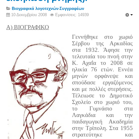
Σερβαίοι Συγγραφείς/Λογoτέχνες
Βιογραφικά λογοτεχνών-Συγγραφέων
Σερβαίοι Καλλιτέχνες
10 Δεκεμβρίου 2008
Εμφανίσεις: 14939
Γραφή Πατριωτών/Συνεργατών
A) ΒΙΟΓΡΑΦΙΚΟ
Σερβαίοι Αγωνιστές/Πεσόντες
Γεννήθηκε στο χωριό
Σερβαίοι για το Σέρβου
Σέρβου της Αρκαδίας
στα 1932. Άφησε την
Σύνδεσμος Σερβαίων
τελευταία του πνοή στην
Κ. Αχαΐα το 2008 σε
Εφημερίδα Αρτοζήνος
ηλικία 76 ετών.
Εννέα
Ηλεκτρονική έκδοση Αρτοζήνου
μηνών ορφάνεψε και
σπούδασε εργαζόμενος
Θέματα και δράσεις Συνδέσμου
και με πολλές στερήσεις.
Ανακοινώσεις
Τέλειωσε το Δημοτικό
Σχολείο στο χωριό του,
Η ιστοσελίδα μας
το Γυμνάσιο στα
Χάρτης του Site (Sitemap)
Λαγκάδια και την
παιδαγωγική Ακαδημία
Επικοινωνία
στην Τρίπολη.
Στα 1955
Τα Νέα
στρατεύτηκε και