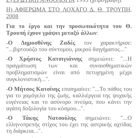
Η) ΑΦΙΕΡΩΜΑ ΣΤΟ ΛΟΧΑΓΟ Δ. Θ. ΤΡΟΥΠΗ,
2008
Για το έργο και την προσωπικότητα του Θ.
Τρουπή έχουν γράψει μεταξύ άλλων
:
-
Ο Δημοσθένης Ζαδές
τον χαρακτήρισε:
"...βιρτουόζο του σύντομου, μικρού διηγήματος..."
-Ο Χρήστος Κατσιγιάννης
σημειώνει: "...Η
πραγμάτωση των και συναισθηματικών
προβληματισμών είναι από πετυχημένη μέχρι
συγκλονιστική...".
-
Ο Μήτσος Κατσίνης
επισημαίνει: "...Το πάθος του
για το χαμόγελο της ζωής, καλλιέργεια της ψυχικής
ευγένειας και το ασύνορο πνεύμα, που κάνει την
αγάπη δοξολογία του κόσμου...".
-
Ο Τάκης Νατσούλης
σημειώνει: "...Ο
ελληνοπρεπής στίχος του έχει της αστρικής αχτίδας
τη διάρκεια...".