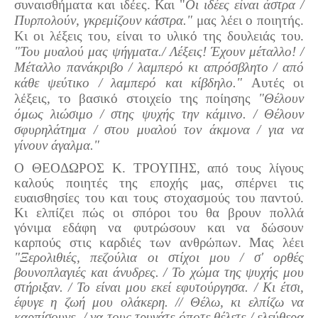
συναισθήματα και ιδέες. Και "
Οι ιδέες είναι άστρα /
Πυρπολούν, γκρεμίζουν κάστρα."
μας λέει ο ποιητής.
Κι οι λέξεις του, είναι το υλικό της δουλειάς του.
"Του μυαλού μας ψήγματα./ Λέξεις! Έχουν μέταλλο! /
Μέταλλο πανάκριβο / λαμπερό κι απρόσβλητο / από
κάθε ψεύτικο / λαμπερό και κίβδηλο."
Αυτές οι
λέξεις, το βασικό στοιχείο της ποίησης
"Θέλουν
όμως λιώσιμο / στης ψυχής την κάμινο. / Θέλουν
σφυρηλάτημα / στου μυαλού τον άκμονα / για να
γίνουν άγαλμα."
Ο ΘΕΟΔΩΡΟΣ Κ. ΤΡΟΥΠΗΣ, από τους λίγους
καλούς ποιητές της εποχής μας, σπέρνει τις
ευαισθησίες του και τους στοχασμούς του παντού.
Κι ελπίζει πώς οι σπόροι του θα βρουν πολλά
γόνιμα εδάφη να φυτρώσουν και να δώσουν
καρπούς στις καρδιές των ανθρώπων. Μας λέει
"Ξερολιθιές, πεζούλια οι στίχοι μου / σ' ορθές
βουνοπλαγιές και άνυδρες. / Το χώμα της ψυχής μου
στήριξαν. / Το είναι μου εκεί εφυτούργησα. / Κι έτσι,
έφυγε η ζωή μου ολάκερη. // Θέλω, κι ελπίζω να
καρπίσουνε. / να τους τρυγάτε όποτε θέλετε / ελεύθερα