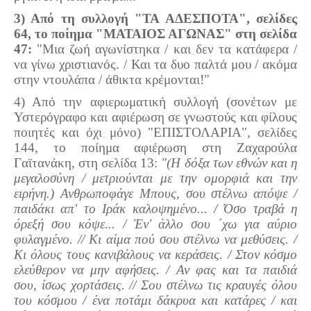
3) Από τη συλλογή "ΤΑ ΑΔΕΣΠΟΤΑ", σελίδες
64, το ποίημα "ΜΑΤΑΙΟΣ ΑΓΩΝΑΣ" στη σελίδα
47:
"Μια ζωή αγωνίστηκα / και δεν τα κατάφερα /
να γίνω χριστιανός. / Και τα δυο παλτά μου / ακόμα
στην ντουλάπα / άθικτα κρέμονται!"
4) Από την αφιερωματική συλλογή (σονέτων με
Υστερόγραφο και αφιέρωση σε γνωστούς και φίλους
ποιητές και όχι μόνο) "ΕΠΙΣΤΟΛΑΡΙΑ", σελίδες
144, το ποίημα αφιέρωση στη Ζαχαρούλα
Γαϊτανάκη, στη σελίδα 13:
"(Η δόξα των εθνών και η
μεγαλοσύνη / μετριούνται με την ομορφιά και την
ειρήνη.) Ανθρωποφάγε Μπους, σου στέλνω απόψε /
παιδάκι απ' το Ιράκ καλοψημένο... / Όσο τραβά η
όρεξή σου κόψε... / Έν' άλλο σου ΄χω για αύριο
φυλαγμένο. // Κι αίμα πού σου στέλνω να μεθύσεις. /
Κι όλους τους κανιβάλους να κεράσεις. / Στον κόσμο
ελεύθερον να μην αφήσεις. / Αν φας και τα παιδιά
σου, ίσως χορτάσεις. // Σου στέλνω τις κραυγές όλου
του κόσμου / ένα ποτάμι δάκρυα και κατάρες / και