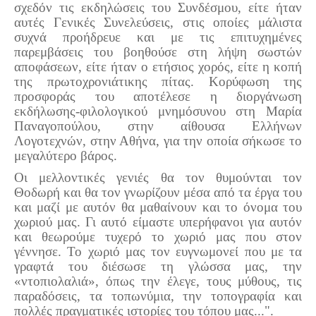
σχεδόν τις εκδηλώσεις του Συνδέσμου, είτε ήταν
αυτές Γενικές Συνελεύσεις, στις οποίες μάλιστα
συχνά προήδρευε και με τις επιτυχημένες
παρεμβάσεις του βοηθούσε στη λήψη σωστών
αποφάσεων, είτε ήταν ο ετήσιος χορός, είτε η κοπή
της πρωτοχρονιάτικης πίτας. Κορύφωση της
προσφοράς του αποτέλεσε η διοργάνωση
εκδήλωσης-φιλολογικού μνημόσυνου στη Μαρία
Παναγοπούλου, στην αίθουσα Ελλήνων
Λογοτεχνών, στην Αθήνα, για την οποία σήκωσε το
μεγαλύτερο βάρος.
Οι μελλοντικές γενιές θα τον θυμούνται τον
Θοδωρή και θα τον γνωρίζουν μέσα από τα έργα του
και μαζί με αυτόν θα μαθαίνουν και το όνομα του
χωριού μας. Γι αυτό είμαστε υπερήφανοι για αυτόν
και θεωρούμε τυχερό το χωριό μας που στον
γέννησε. Το χωριό μας τον ευγνωμονεί που με τα
γραφτά του διέσωσε τη γλώσσα μας, την
«ντοπιολαλιά», όπως την έλεγε, τους μύθους, τις
παραδόσεις, τα τοπωνύμια, την τοπογραφία και
πολλές πραγματικές ιστορίες του τόπου μας...".