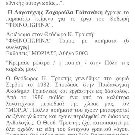
εθνικής αυτογνωσίας...".
-
Η Λογοτέχνης Ζαχαρούλα Γαϊτανάκη
έγραψε το
παρακάτω κείμενο για το έργο του Θοδωρή
"ΦΘΙΝΟΠΩΡΙΝΑ".
Aφιέρωμα στον Θεόδωρο Κ. Τρουπή:
"ΦΘΙΝΟΠΩΡΙΝΑ" Τόμος με ποιήματα (6
συλλογές)
Eκδόσεις "ΜΟΡΙΑΣ", Αθήνα 2003
"Κρέμασε ρόπτρο / η ποίηση / στην Πύλη της
καρδιάς μου."
Ο Θεόδωρος Κ. Τρουπής γεννήθηκε στο χωριό
Σέρβου το 1932. Σπούδασε στην Παιδαγωγική
Ακαδημία Τριπόλεως και εργάστηκε ως δάσκαλος.
Από το 1986 εκδίδει ένα από τα καλύτερα
λογοτεχνικά περιοδικά της χώρας μας, τον
"ΜΟΡΙΑ". Πολλά ποιήματά του έχουν μεταφραστεί
σε ξένες γλώσσες και έχουν περιληφθεί σε διάφορες
Ανθολογίες. Ο Θεοδ. Τρουπής έχει καταπιαστεί με
όλα σχεδόν τα είδη του έντεχνου γραπτού λόγου.