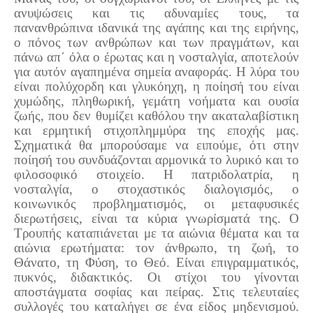
ανυψώσεις και τις αδυναμίες τους, τα
πανανθρώπινα ιδανικά της αγάπης και της ειρήνης,
ο πόνος των ανθρώπων και των πραγμάτων, και
πάνω απ΄ όλα ο έρωτας και η νοσταλγία, αποτελούν
για αυτόν αγαπημένα σημεία αναφοράς. Η λύρα του
είναι πολύχορδη και γλυκόηχη, η ποίησή του είναι
χυμώδης, πληθωρική, γεμάτη νοήματα και ουσία
ζωής, που δεν θυμίζει καθόλου την ακαταλαβίστικη
και ερμητική στιχοπλημμύρα της εποχής μας.
Σχηματικά θα μπορούσαμε να ειπούμε, ότι στην
ποίησή του συνδυάζονται αρμονικά το λυρικό και το
φιλοσοφικό στοιχείο. Η πατριδολατρία, η
νοσταλγία, ο στοχαστικός διαλογισμός, ο
κοινωνικός προβληματισμός, οι μεταφυσικές
διερωτήσεις, είναι τα κύρια γνωρίσματά της. Ο
Τρουπής καταπιάνεται με τα αιώνια θέματα και τα
αιώνια ερωτήματα: τον άνθρωπο, τη ζωή, το
Θάνατο, τη Φύση, το Θεό. Είναι επιγραμματικός,
πυκνός, διδακτικός. Οι στίχοι του γίνονται
αποστάγματα σοφίας και πείρας. Στις τελευταίες
συλλογές του καταλήγει σε ένα είδος μηδενισμού.