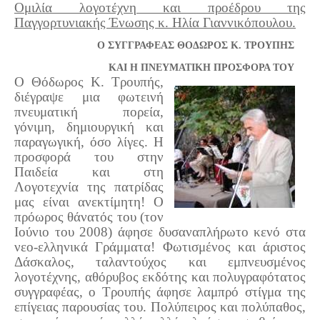
Ομιλία λογοτέχνη και προέδρου της
Παγγορτυνιακής Ένωσης κ. Ηλία Γιαννικόπουλου.
Ο ΣΥΓΓΡΑΦΕΑΣ ΘΟΔΩΡΟΣ Κ. ΤΡΟΥΠΗΣ
ΚΑΙ Η ΠΝΕΥΜΑΤΙΚΗ ΠΡΟΣΦΟΡΑ ΤΟΥ
Ο Θόδωρος Κ. Τρουπής,
διέγραψε μια φωτεινή
πνευματική πορεία,
γόνιμη, δημιουργική και
παραγωγική, όσο λίγες. Η
προσφορά του στην
Παιδεία και στη
Λογοτεχνία της πατρίδας
μας είναι ανεκτίμητη! Ο
πρόωρος θάνατός του (τον
Ιούνιο του 2008) άφησε δυσαναπλήρωτο κενό στα
νεο-ελληνικά Γράμματα! Φωτισμένος και άριστος
Δάσκαλος, ταλαντούχος και εμπνευσμένος
λογοτέχνης, αθόρυβος εκδότης και πολυγραφότατος
συγγραφέας, ο Τρουπής άφησε λαμπρό στίγμα της
επίγειας παρουσίας του. Πολύπειρος και πολύπαθος,