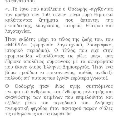
το θάνατό του.
«...Το έργο που κατέλειπε ο Θοδωρής -αγγίζοντας
τον αριθμό των 150 τίτλων- είναι ευρύ θεματικά
καλύπτοντας ζητήματα που άπτονται της
εκπαίδευσης, λαογραφίας, ιστορίας, θεάτρου και
λογοτεχνίας.
Ήταν εκδότης μέχρι το τέλος της ζωής του, του
«ΜΟΡΙΑ» (τριμηνιαίο λογοτεχνικό, λαογραφικό,
ιστορικό περιοδικό). Ο τίτλος που είχε στην
προμετωπίδα «Σκαλίζοντας τις ρίζες μας», μας
έβρισκε απολύτως σύμφωνους με τα αφιερώματα
που έκανε στους Έλληνες Δημιουργούς. Ήταν ένα
βήμα προόδου κι επικοινωνίας, καθώς ανέδειξε
πολλούς απ΄ αυτούς που έγιναν ευρύτερα γνωστοί.
Ο Θοδωρής ήταν ένας υγιής σκεπτόμενος
πνευματικά άνθρωπος και ένθερμος μελετητής και
αναγνώστης των κειμένων που επιμελούνταν και
εξέδιδε μέσω του περιοδικού του. Ανήσυχη
πνευματική φιγούρα ήταν πανταχού παρών σ΄όλες
τις εκδηλώσεις και τα σωματεία.