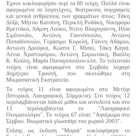
Έχουν κυκλοφορήσει περί τα 80 τεύχη. Πολλά είναι
αφιερωμένα σε λογοτέχνες, θεατρικούς συγγραφείς
και γενικά ανθρώπους των γραμμάτων όπως: Τάκη
Δόξα, Μήτσο Κατσίνη, Περικλή Ροδάκη, Νικηφόρο
Βρεττάκο, Λάμπη Λούκο, Ντίνο Βλαχογιάννη, Ηλία
Σιμόπουλο, Αντώνη Γιαννόπουλο, Αντώνη
Παπαδόπουλο, Γεράσιμο Κορολή, Γιάννη Αδάμου,
Αντώνη Δρούγκα, Κώστα Γ. Μίσιο, Τάκη Καγιά.
Λένια Χριστοφόρου, Αντώνη Σαμιωτάκη, Βασίλη
Κ. Κούλη, Μαρία Παναγοπούλου κλπ. Το τελευταίο
τεύχος είναι αφιερωμένο στο Σερβαίο λοχαγό
Δημήτριο Τρουπή, που σκοτώθηκε στη
Μικρασιατική Εκστρατεία.
Το τεύχος 11 είναι αφιερωμένο στο Μετόχι
(Ιστορικά, Λαογραφικά, Σύμμικτα). Στο τεύχος 12
περιλαμβάνονται λαϊκοί μύθοι και ανέκδοτα και στο
13 περιλαμβάνεται το "Λαογραφικό
Ονοματολόγιο". Το τεύχος 67 είναι: "Αφιέρωμα στο
Σέρβου. Ιδιωματικό γλωσσάρι του χωριού 2003".
Επίσης ως έκδοση "Μοριά" κυκλοφόρησε το