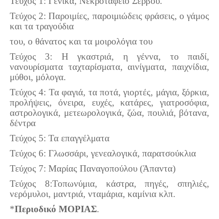
Τεύχος 1: Γενικά, Νεκροταφείο Σέρβου.
Τεύχος 2: Παροιμίες, παροιμιώδεις φράσεις, ο γάμος
και τα τραγούδια
του, ο θάνατος και τα μοιρολόγια του
Τεύχος 3: Η γκαστριά, η γέννα, το παιδί,
νανουρίσματα ταχταρίσματα, αινίγματα, παιχνίδια,
μύθοι, μόλογα.
Τεύχος 4: Τα φαγιά, τα ποτά, γιορτές, μάγια, ξόρκια,
προλήψεις, όνειρα, ευχές, κατάρες, γιατροσόφια,
αστρολογικά, μετεωρολογικά, ζώα, πουλιά, βότανα,
δέντρα
Τεύχος 5: Τα επαγγέλματα
Τεύχος 6: Γλωσσάρι, γενεαλογικά, παρατσούκλια
Τεύχος 7: Μαρίας Παναγοπούλου (Άπαντα)
Τεύχος 8:Τοπωνύμια, κάστρα, πηγές, σπηλιές,
νερόμυλοι, μαντριά, νταμάρια, καμίνια κλπ.
*
Περιοδικό ΜΟΡΙΑΣ
.