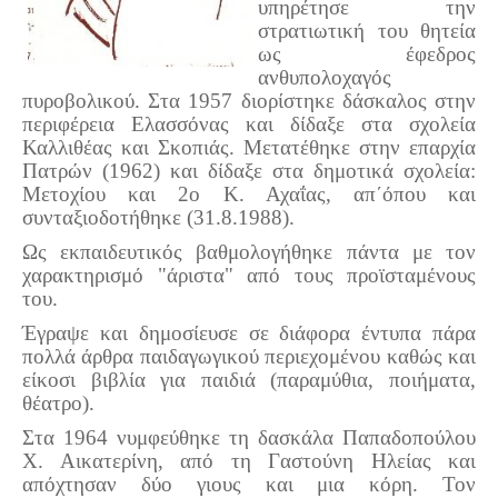
υπηρέτησε την
Τα Τελευταία Νέα
στρατιωτική του θητεία
Αυτοί που έφυγαν για πάντα
ως έφεδρος
ανθυπολοχαγός
Γάμοι - Γεννήσεις - Βαπτίσεις
πυροβολικού.
Στα 1957 διορίστηκε δάσκαλος στην
Επιτυχίες - Διακρίσεις
περιφέρεια Ελασσόνας και δίδαξε στα σχολεία
Καλλιθέας και Σκοπιάς. Μετατέθηκε στην επαρχία
Μηνύματα Επισκεπτών
Πατρών (1962) και δίδαξε στα δημοτικά σχολεία:
παλιά αρχειοθετημένα
Μετοχίου και 2ο Κ. Αχαΐας, απ΄όπου και
συνταξιοδοτήθηκε (31.8.1988).
Λαογραφία
Ως εκπαιδευτικός βαθμολογήθηκε πάντα με τον
Πολιτιστικά
χαρακτηρισμό "άριστα" από τους προϊσταμένους
του.
Οπτικοακουστικά
Έγραψε και δημοσίευσε σε διάφορα έντυπα πάρα
πολλά άρθρα παιδαγωγικού περιεχομένου καθώς και
Φωτορεπορτάζ
είκοσι βιβλία για παιδιά (παραμύθια, ποιήματα,
Δημοτικά Τραγούδια
θέατρο).
Videos
Στα 1964 νυμφεύθηκε τη δασκάλα Παπαδοπούλου
Χ. Αικατερίνη, από τη Γαστούνη Ηλείας και
Albums Φωτογραφιών
απόχτησαν δύο γιους και μια κόρη. Τον
Παλιές Φωτογραφίες του 1930