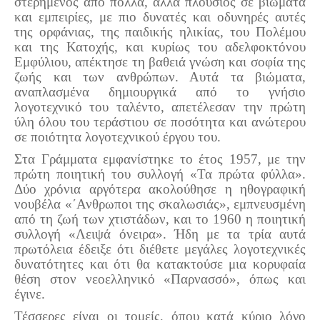
στερημένος από πολλά, αλλά πλούσιος σε βιώματα
και εμπειρίες, με πιο δυνατές και οδυνηρές αυτές
της ορφάνιας, της παιδικής ηλικίας, του Πολέμου
και της Κατοχής, και κυρίως του αδελφοκτόνου
Εμφύλιου, απέκτησε τη βαθειά γνώση και σοφία της
ζωής και των ανθρώπων. Αυτά τα βιώματα,
αναπλασμένα δημιουργικά από το γνήσιο
λογοτεχνικό του ταλέντο, απετέλεσαν την πρώτη
ύλη όλου του τεράστιου σε ποσότητα και ανώτερου
σε ποιότητα λογοτεχνικού έργου του.
Στα Γράμματα εμφανίστηκε το έτος 1957, με την
πρώτη ποιητική του συλλογή «Τα πρώτα φύλλα».
Δύο χρόνια αργότερα ακολούθησε η ηθογραφική
νουβέλα «΄Ανθρωποι της σκαλωσιάς», εμπνευσμένη
από τη ζωή των χτιστάδων, και το 1960 η ποιητική
συλλογή «Λειψά όνειρα». Ήδη με τα τρία αυτά
πρωτόλεια έδειξε ότι διέθετε μεγάλες λογοτεχνικές
δυνατότητες και ότι θα κατακτούσε μια κορυφαία
θέση στον νεοελληνικό «Παρνασσό», όπως και
έγινε.
Τέσσερες είναι οι τομείς, όπου κατά κύριο λόγο