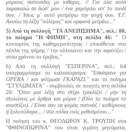
μύριους σατανάδες με κιθάρες. // Για όλα αυτά
παρακαλώ σε δώσ' μου / ένα χαμόγελο απ' το παιδί
σου. / Ίσως μ' αυτό γιατρέψω την ψυχή σου. Υ.Γ.
Ακούω τη λέξη "πόλεμος" και ορφανά μετράω..."
5) Από τη συλλογή "ΤΑ ΑΝΕΠΙΣΗΜΑ", σελ.: 80,
το ποίημα "Η ΦΗΜΗ", στη σελίδα 46: "
Ο
κονιορτός της καθημερινότητας / επικάθεται στα
πέπλα της φήμης / την αλλοιώνει και την αφανίζει /
στου χρόνου το έρεβος."
6) Από τη συλλογή "ΕΣΠΕΡΙΝΑ", σελ.: 64
υπογραμμίσαμε το καλοσώρισμα:
"Εσκάψανε για
OPERA / και φύτρωσε ΓΚΑΡΑΖΙ."
και το ποίημα
"ΣΤΥΛΩΜΑΤΑ" - συμβουλές σε ποιητές στη σελίδα
26:
"Όταν μια λέξη στο στίχο τρεκλίζει / μην τη
στυλώνεις με άρθρα και μόρια / (Όλο το ποίημα το
ανοστίζει). / Είναι σαν να φοράς πατινάζ / κοθόρνους
ή ξυλοπόδαρα... / στα πόδια ενός μεθυσμένου..."
Η ποίηση του κ. ΘΕΟΔΩΡΟΥ Κ. ΤΡΟΥΠΗ στα
"ΦΘΙΝΟΠΩΡΙΝΑ" του είναι γεμάτη μηνύματα,