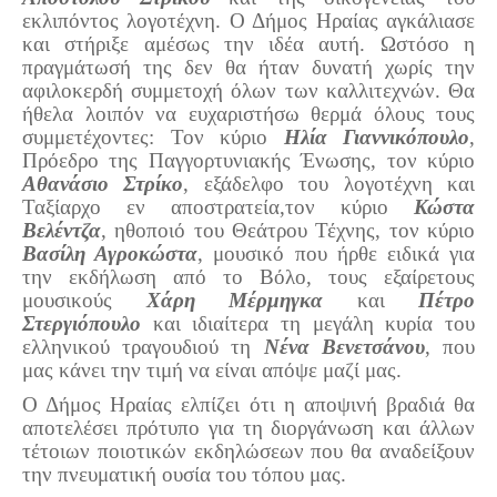
εκλιπόντος λογοτέχνη. Ο Δήμος Ηραίας αγκάλιασε
και στήριξε αμέσως την ιδέα αυτή. Ωστόσο η
πραγμάτωσή της δεν θα ήταν δυνατή χωρίς την
αφιλοκερδή συμμετοχή όλων των καλλιτεχνών. Θα
ήθελα λοιπόν να ευχαριστήσω θερμά όλους τους
συμμετέχοντες: Τον κύριο
Ηλία Γιαννικόπουλο
,
Πρόεδρο της Παγγορτυνιακής Ένωσης, τον κύριο
Αθανάσιο Στρίκο
, εξάδελφο του λογοτέχνη και
Ταξίαρχο εν αποστρατεία,τον κύριο
Κώστα
Βελέντζα
, ηθοποιό του Θεάτρου Τέχνης, τον κύριο
Βασίλη Αγροκώστα
, μουσικό που ήρθε ειδικά για
την εκδήλωση από το Βόλο, τους εξαίρετους
μουσικούς
Χάρη Μέρμηγκα
και
Πέτρο
Στεργιόπουλο
και ιδιαίτερα τη μεγάλη κυρία του
ελληνικού τραγουδιού τη
Νένα Βενετσάνου
, που
μας κάνει την τιμή να είναι απόψε μαζί μας.
Ο Δήμος Ηραίας ελπίζει ότι η αποψινή βραδιά θα
αποτελέσει πρότυπο για τη διοργάνωση και άλλων
τέτοιων ποιοτικών εκδηλώσεων που θα αναδείξουν
την πνευματική ουσία του τόπου μας.