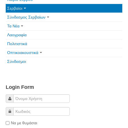
Τα Τελευταία Νέα
Σερβαίοι
Αυτοί που έφυγαν για πάντα
Σύνδεσμος Σερβαίων
Γάμοι - Γεννήσεις - Βαπτίσεις
Τα Νέα
Επιτυχίες - Διακρίσεις
Λαογραφία
Μηνύματα Επισκεπτών
Πολιτιστικά
παλιά αρχειοθετημένα
Οπτικοακουστικά
Λαογραφία
Σύνδεσμοι
Πολιτιστικά
Οπτικοακουστικά
Login Form
Φωτορεπορτάζ
Δημοτικά Τραγούδια
Videos
Albums Φωτογραφιών
Να με θυμάσαι
Παλιές Φωτογραφίες του 1930