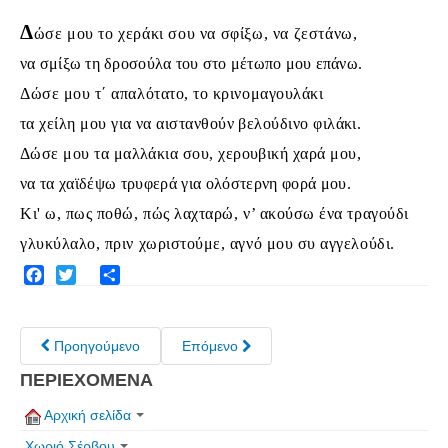
Σερβαίοι Συγγραφείς/Λογoτέχνες
Δ
ώσε μου το χεράκι σου να σφίξω, να ζεστάνω,
Σερβαίοι Καλλιτέχνες
να σμίξω τη δροσούλα του στο μέτωπο μου επάνω.
Γραφή Πατριωτών/Συνεργατών
Δώσε μου τ΄ απαλότατο, το κρινομαγουλάκι
Σερβαίοι Αγωνιστές/Πεσόντες
τα χείλη μου για να αιστανθούν βελούδινο φιλάκι.
Σερβαίοι για το Σέρβου
Δώσε μου τα μαλλάκια σου, χερουβική χαρά μου,
Σύνδεσμος Σερβαίων
να τα χαϊδέψω τρυφερά για ολόστερνη φορά μου.
Εφημερίδα Αρτοζήνος
Κι' ω, πως ποθώ, πώς λαχταρώ, ν’ ακούσω ένα τραγούδι
Ηλεκτρονική έκδοση Αρτοζήνου
γλυκύλαλο, πριν χωριστούμε, αγνό μου συ αγγελούδι.
Θέματα και δράσεις Συνδέσμου
Facebook
Twitter
Share
Ανακοινώσεις
Η ιστοσελίδα μας
Προηγούμενο
Επόμενο
Χάρτης του Site (Sitemap)
ΠΕΡΙΕΧΟΜΕΝΑ
Επικοινωνία
Αρχική σελίδα
Τα Νέα
Χωριό Σέρβου