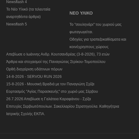
Newsflash 4
Το Νέο Υλικό (τα τελευταία
ΝΕΟ ΥΛΙΚΟ
αναρτηθέντα άρθρα)
Newsflash 5
To "σουληνάρι" του χωριού μας
φωταγωγείται.
Οδηγίες για τραπεζοκαθίσματα και
κοινόχρηστους χώρους
Απεβίωσε ο Ιωάννης Ανδρ. Κουτσανδρέας (3-8-2026), 73 ετών
Άρθρα και στοχασμοί της Παναγιώτας Στρίκου-Τομοπούλου
Ορθή διαχείριση υδάτινων πόρων
14-8-2026 - SERVOU RUN 2026
15-8-2026 - Μουσική Βραδιά με τον Παναγιώτη Σχίζα
Εορτασμός "Αγίας Παρασκευής" στο χωριό μας Σέρβου
26.7.2026 Απεβίωσε η Γαλάτεια Καραφάνου - Σχίζα
Επιτυχίες Σερβιωτόπουλων. Σακελλαρίου Στρατηγούλα. Καθηγήτρια
Ιατρικής Σχολής ΕΚΠΑ.