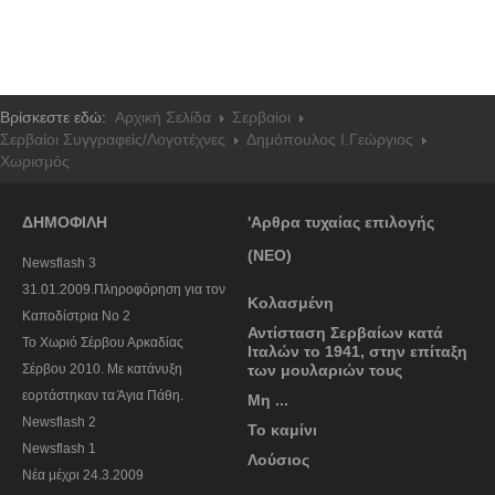
Βρίσκεστε εδώ:
Αρχική Σελίδα
Σερβαίοι
Σερβαίοι Συγγραφείς/Λογoτέχνες
Δημόπουλος Ι.Γεώργιος
Χωρισμός
ΔΗΜΟΦΙΛΗ
'Αρθρα τυχαίας επιλογής
(ΝΕΟ)
Newsflash 3
31.01.2009.Πληροφόρηση για τον
Κολασμένη
Καποδίστρια Νο 2
Αντίσταση Σερβαίων κατά
To Χωριό Σέρβου Αρκαδίας
Ιταλών τo 1941, στην επίταξη
Σέρβου 2010. Με κατάνυξη
των μουλαριών τους
εορτάστηκαν τα Άγια Πάθη.
Μη ...
Newsflash 2
Το καμίνι
Newsflash 1
Λούσιος
Nέα μέχρι 24.3.2009