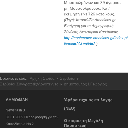
Μουσουλμάνων και 39 άγαμους
μη Μουσουλμάνους. Κατ'
εκτίμηση είχε 726 κατοίκους.
(Πηγή: Ιστοσελίδα Arcadians.gr.
Εισήγηση για τη Δημογραφική
Σύνθεση Λεονταρίου-Καρύταινας
http://conference.arcadians.gr/index.p
itemid=29&catid=2
)
Βρίσκεστε εδώ:
Αρχική Σελίδα
Σερβαίοι
Σερβαίοι Συγγραφείς/Λογoτέχνες
Δημόπουλος Ι.Γεώργιος
ΔΗΜΟΦΙΛΗ
'Αρθρα τυχαίας επιλογής
(ΝΕΟ)
Newsflash 3
31.01.2009.Πληροφόρηση για τον
Ο καιρός τη Μεγάλη
Καποδίστρια Νο 2
Παρασκευή