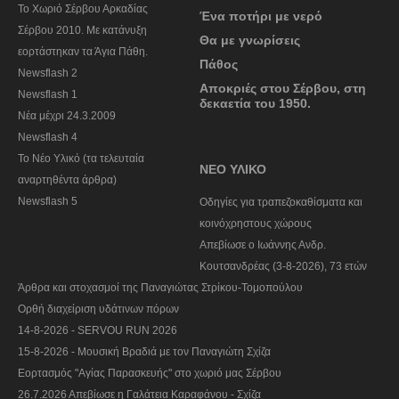
To Χωριό Σέρβου Αρκαδίας
Ένα ποτήρι με νερό
Σέρβου 2010. Με κατάνυξη
Θα με γνωρίσεις
εορτάστηκαν τα Άγια Πάθη.
Πάθος
Newsflash 2
Αποκριές στου Σέρβου, στη
Newsflash 1
δεκαετία του 1950.
Nέα μέχρι 24.3.2009
Newsflash 4
Το Νέο Υλικό (τα τελευταία
ΝΕΟ ΥΛΙΚΟ
αναρτηθέντα άρθρα)
Newsflash 5
Οδηγίες για τραπεζοκαθίσματα και
κοινόχρηστους χώρους
Απεβίωσε ο Ιωάννης Ανδρ.
Κουτσανδρέας (3-8-2026), 73 ετών
Άρθρα και στοχασμοί της Παναγιώτας Στρίκου-Τομοπούλου
Ορθή διαχείριση υδάτινων πόρων
14-8-2026 - SERVOU RUN 2026
15-8-2026 - Μουσική Βραδιά με τον Παναγιώτη Σχίζα
Εορτασμός "Αγίας Παρασκευής" στο χωριό μας Σέρβου
26.7.2026 Απεβίωσε η Γαλάτεια Καραφάνου - Σχίζα