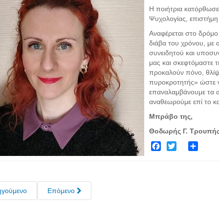
Η ποιήτρια κατόρθωσε
Ψυχολογίας, επιστήμη
Αναφέρεται στο δρόμο
διάβα του χρόνου, με 
συνειδητού και υποσυν
μας και σκεφτόμαστε τ
προκαλούν πόνο, θλίψη
πυροκροτητής» ώστε να
επαναλαμβάνουμε τα αρ
αναθεωρούμε επί το κα
Μπράβο της,
Θοδωρής Γ. Τρουπής
Facebook
Twitter
Share
ηγούμενο
Επόμενο