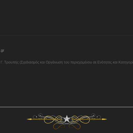
.gr
Γ. Τρουπής (Σχεδιασμός και Οργάνωση του περιεχομένου σε Ενότητες και Κατηγορίε