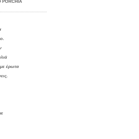
O
PORCHIA
...............
α
ο.
ν
λιά
 με έρωτα
εις.
με