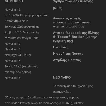
ΔΗΜΟΦΙΛΗ
'Αρθρα τυχαίας επιλογής
(ΝΕΟ)
Newsflash 3
31.01.2009.Πληροφόρηση για τον
Άγνωστες πτυχές
Καποδίστρια Νο 2
προσόντων, κάποιων
συμπατριωτών μας.
To Χωριό Σέρβου Αρκαδίας
Σέρβου 2010. Με κατάνυξη
Απο το facebook της Ελένης
Θ. Τρουπή-Burillon (με την
εορτάστηκαν τα Άγια Πάθη.
έγκρισή της)
Newsflash 2
Οπτασίες
Newsflash 1
Η οργή της Νύχτας
Nέα μέχρι 24.3.2009
Απρίλης Έρωτας
Newsflash 4
Το Νέο Υλικό (τα τελευταία
αναρτηθέντα άρθρα)
ΝΕΟ ΥΛΙΚΟ
Newsflash 5
To "σουληνάρι" του χωριού μας
φωταγωγείται.
Οδηγίες για τραπεζοκαθίσματα και κοινόχρηστους χώρους
Απεβίωσε ο Ιωάννης Ανδρ. Κουτσανδρέας (3-8-2026), 73 ετών