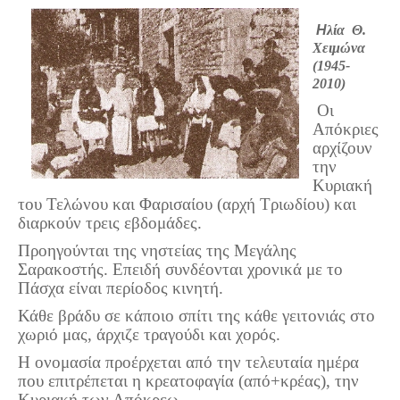
Σερβαίοι Συγγραφείς/Λογoτέχνες
Η
λία Θ.
Σερβαίοι Καλλιτέχνες
Χειμώνα
Γραφή Πατριωτών/Συνεργατών
(1945-
2010)
Σερβαίοι Αγωνιστές/Πεσόντες
Οι
Σερβαίοι για το Σέρβου
Απόκριες
αρχίζουν
Σύνδεσμος Σερβαίων
την
Εφημερίδα Αρτοζήνος
Κυριακή
του Τελώνου και Φαρισαίου (αρχή Τριωδίου) και
Ηλεκτρονική έκδοση Αρτοζήνου
διαρκούν τρεις εβδομάδες.
Θέματα και δράσεις Συνδέσμου
Προηγούνται της νηστείας της Μεγάλης
Ανακοινώσεις
Σαρακοστής. Επειδή συνδέονται χρονικά με το
Πάσχα είναι περίοδος κινητή.
Η ιστοσελίδα μας
Κάθε βράδυ σε κάποιο σπίτι της κάθε γειτονιάς στο
Χάρτης του Site (Sitemap)
χωριό μας, άρχιζε τραγούδι και χορός.
Επικοινωνία
Η ονομασία προέρχεται από την τελευταία ημέρα
που επιτρέπεται η κρεατοφαγία (από+κρέας), την
Τα Νέα
Κυριακή των Απόκρεω.