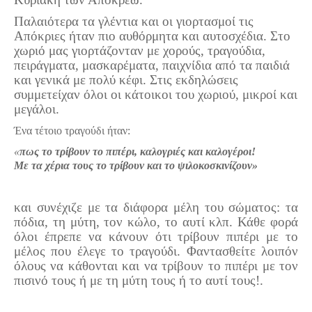
Τα Τελευταία Νέα
Παλαιότερα τα γλέντια και οι γιορτασμοί τις
Αυτοί που έφυγαν για πάντα
Απόκριες ήταν πιο αυθόρμητα και αυτοσχέδια. Στο
χωριό μας γιορτάζονταν με χορούς, τραγούδια,
Γάμοι - Γεννήσεις - Βαπτίσεις
πειράγματα, μασκαρέματα, παιχνίδια από τα παιδιά
Επιτυχίες - Διακρίσεις
και γενικά με πολύ κέφι. Στις εκδηλώσεις
συμμετείχαν όλοι οι κάτοικοι του χωριού, μικροί και
Μηνύματα Επισκεπτών
μεγάλοι.
παλιά αρχειοθετημένα
Ένα τέτοιο τραγούδι ήταν:
Λαογραφία
«
πως το τρίβουν το πιπέρι, καλογριές και καλογέροι!
Με τα χέρια τους το τρίβουν και το ψιλοκοσκινίζουν»
Πολιτιστικά
Οπτικοακουστικά
και συνέχιζε με τα διάφορα μέλη του σώματος
:
τα
πόδια, τη μύτη, τον κώλο, το αυτί κλπ. Κάθε φορά
Φωτορεπορτάζ
όλοι έπρεπε να κάνουν ότι τρίβουν πιπέρι με το
Δημοτικά Τραγούδια
μέλος που έλεγε το τραγούδι. Φαντασθείτε λοιπόν
όλους να κάθονται και να τρίβουν το πιπέρι με τον
Videos
πισινό τους ή με τη μύτη τους ή το αυτί τους!.
Albums Φωτογραφιών
Παλιές Φωτογραφίες του 1930