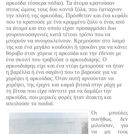
αρκούδα τέσσερα πόδια). Τα άτομα κρατούσαν
στους ώμους τους δυο κοντά ξύλα, που έφτιαχναν
την πλάτη της αρκούδας. Πρόσθεταν και ένα κεφάλι
που το κρατούσε με ένα κρυμμένο ξύλο ο ένας από
τα άτομα και στο οποίο είχαν προσαρμόσει δυο
γουρουνοσαγονιές κατά τέτοιο τρόπο που να
μπορούν να ανοιγοκλείνουν. Κρεμούσαν στο λαιμό
της και ένα μεγάλο κουδούνι ή τροκάνι για να κάνει
θόρυβο όταν χόρευε η αρκούδα και την έδεναν με
ένα σκοινί που τραβούσε ο αρκουδιάρης. Ο
αρκουδιάρης είχε και ένα ντέφι (μπορούσε να ήταν
η βαρέλλα ή ένα σαγάνι) που το βαρούσε για να
χορέψει η αρκούδας. Όταν αυτή αρνούνταν να
χορέψει, της έριχνε και καμιά βιτσιά στην ράχη με
τη βίτσα που είχα πάντοτε για να δαμάζει την
αρκούδα, που μερικές φορές ήταν άτακτη και
απειλούσε τα παιδιά.
Οι μπούλες
συνήθως δεν
μιλούσαν, για
να μη τους