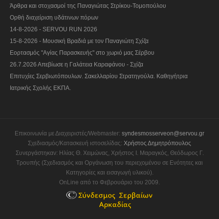
Άρθρα και στοχασμοί της Παναγιώτας Στρίκου-Τομοπούλου
Ορθή διαχείριση υδάτινων πόρων
14-8-2026 - SERVOU RUN 2026
15-8-2026 - Μουσική Βραδιά με τον Παναγιώτη Σχίζα
Εορτασμός "Αγίας Παρασκευής" στο χωριό μας Σέρβου
26.7.2026 Απεβίωσε η Γαλάτεια Καραφάνου - Σχίζα
Επιτυχίες Σερβιωτόπουλων. Σακελλαρίου Στρατηγούλα. Καθηγήτρια
Ιατρικής Σχολής ΕΚΠΑ.
Επικοινωνία με Διαχειριστές/Webmaster:
syndesmosserveon@servou.gr
Σχεδιασμός/Κατασκευή ιστοσελίδας:
Χρήστος Δημητρόπουλος
Συνεργάστηκαν: Ηλίας Θ. Χειμώνας, Χρήστος Ι. Μαραγκός, Θεόδωρος Γ.
Τρουπής (Σχεδιασμός και Οργάνωση του περιεχομένου σε Ενότητες και
Κατηγορίες και εισαγωγή υλικού).
OnLine από το Φεβρουάριο του 2009.