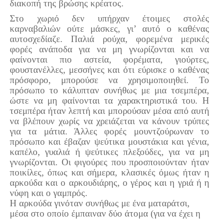
διακοπή της βρώσης κρέατος.
Στο χωριό δεν υπήρχαν έτοιμες στολές
καρναβαλιών ούτε μάσκες, γι’ αυτό ο καθένας
αυτοσχεδίαζε. Παλιά ρούχα, φορεμένα μερικές
φορές ανάποδα για να μη γνωρίζονται και να
φαίνονται πιο αστεία, φορέματα, γιούρτες,
φουστανέλλες, μεσσήνες και ότι εύρισκε ο καθένας
πρόσφορο, μπορούσε να χρησιμοποιηθεί. Το
πρόσωπο το κάλυπταν συνήθως με μια τσεμπέρα,
ώστε να μη φαίνονται τα χαρακτηριστικά του. Η
τσεμπέρα ήταν λεπτή και μπορούσαν μέσα από αυτή
να βλέπουν χωρίς να χρειάζεται να κάνουν τρύπες
για τα μάτια. Άλλες φορές μουντζούρωναν το
πρόσωπο και έβαζαν ψεύτικα μουστάκια και γένια,
καπέλο, γυαλιά ή ψεύτικες πλεξούδες, για να μη
γνωρίζονται. Οι φιγούρες που προσποιούνταν ήταν
ποικίλες, όπως και σήμερα, κλασικές όμως ήταν η
αρκούδα και ο αρκουδιάρης, ο γέρος και η γριά ή η
νύφη και ο γαμπρός.
Η αρκούδα γινόταν συνήθως με ένα ματαράτσι,
μέσα στο οποίο έμπαιναν δύο άτομα (για να έχει η