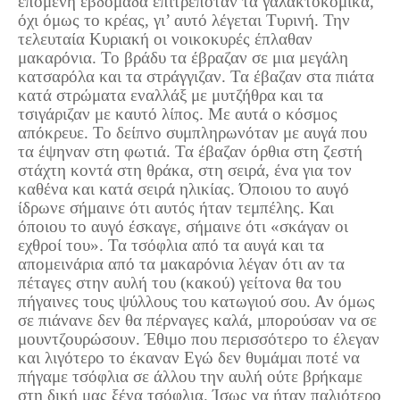
επόμενη εβδομάδα επιτρεπόταν τα γαλακτοκομικά,
όχι όμως το κρέας, γι’ αυτό λέγεται Τυρινή. Την
τελευταία Κυριακή οι νοικοκυρές έπλαθαν
μακαρόνια. Το βράδυ τα έβραζαν σε μια μεγάλη
κατσαρόλα και τα στράγγιζαν. Τα έβαζαν στα πιάτα
κατά στρώματα εναλλάξ με μυτζήθρα και τα
τσιγάριζαν με καυτό λίπος. Με αυτά ο κόσμος
απόκρευε. Το δείπνο συμπληρωνόταν με αυγά που
τα έψηναν στη φωτιά. Τα έβαζαν όρθια στη ζεστή
στάχτη κοντά στη θράκα, στη σειρά, ένα για τον
καθένα και κατά σειρά ηλικίας. Όποιου το αυγό
ίδρωνε σήμαινε ότι αυτός ήταν τεμπέλης. Και
όποιου το αυγό έσκαγε, σήμαινε ότι «σκάγαν οι
εχθροί του». Τα τσόφλια από τα αυγά και τα
απομεινάρια από τα μακαρόνια λέγαν ότι αν τα
πέταγες στην αυλή του (κακού) γείτονα θα του
πήγαινες τους ψύλλους του κατωγιού σου. Αν όμως
σε πιάνανε δεν θα πέρναγες καλά, μπορούσαν να σε
μουντζουρώσουν. Έθιμο που περισσότερο το έλεγαν
και λιγότερο το έκαναν Εγώ δεν θυμάμαι ποτέ να
πήγαμε τσόφλια σε άλλου την αυλή ούτε βρήκαμε
στη δική μας ξένα τσόφλια. Ίσως να ήταν παλιότερο