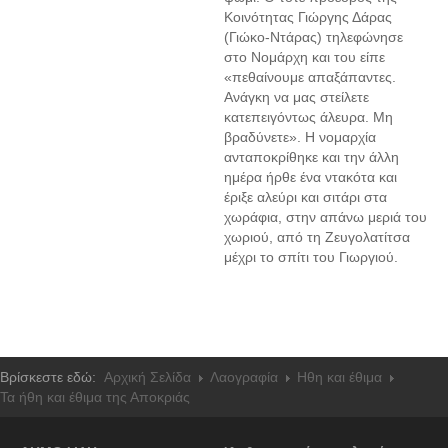
Κοινότητας Γιώργης Δάρας
(Γιώκο-Ντάρας) τηλεφώνησε
στο Νομάρχη και του είπε
«πεθαίνουμε απαξάπαντες.
Ανάγκη να μας στείλετε
κατεπειγόντως άλευρα. Μη
βραδύνετε». Η νομαρχία
ανταποκρίθηκε και την άλλη
ημέρα ήρθε ένα ντακότα και
έριξε αλεύρι και σιτάρι στα
χωράφια, στην απάνω μεριά του
χωριού, από τη Ζευγολατίτσα
μέχρι το σπίτι του Γιωργιού.
Βρίσκεστε εδώ:
Αρχική Σελίδα
Λαογραφία
Ηθη και έθιμα
Τα ήθη και έθιμα της Αποκριάς