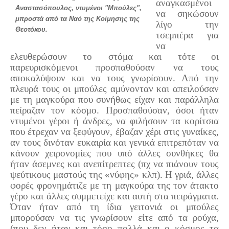
αναγκασμένοι
Αναστασόπουλος, ντυμένοι "Μπούλες",
να σηκώσουν
μπροστά από τα Ναό της Κοίμησης της
λίγο την
Θεοτόκου.
τσεμπέρα για
να
ελευθερώσουν το στόμα και τότε οι
παρευρισκόμενοι προσπαθούσαν να τους
αποκαλύψουν και να τους γνωρίσουν. Από την
πλευρά τους οι μπούλες αμύνονταν και απειλούσαν
με τη μαγκούρα που συνήθως είχαν και παράλληλα
πείραζαν τον κόσμο. Προσπαθούσαν, όσοι ήταν
ντυμένοι γέροι ή άνδρες, να φιλήσουν τα κορίτσια
που έτρεχαν να ξεφύγουν, έβαζαν χέρι στις γυναίκες,
αν τους δινόταν ευκαιρία και γενικά επιτρεπόταν να
κάνουν χειρονομίες που υπό άλλες συνθήκες θα
ήταν άσεμνες και ανεπίτρεπτες (πχ να πιάνουν τους
ψεύτικους μαστούς της «νύφης» κλπ). Η γριά, άλλες
φορές φρονημάτιζε με τη μαγκούρα της τον άτακτο
γέρο και άλλες συμμετείχε και αυτή στα πειράγματα.
Όταν ήταν από τη ίδια γειτονιά οι μπούλες
μπορούσαν να τις γνωρίσουν είτε από τα ρούχα,
(που δεν ήταν και τόσο πολλά και ο κόσμος τα