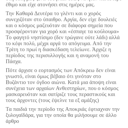
έθιμο και είχε ατονήσει στις ημέρες μας.
Την Καθαρά Δευτέρα το γλέντι και ο χορός
συνεχιζόταν στο ύπαιθρο. Αργία, δεν είχε δουλειές
και ο κόσμος μαζευόταν σε διάφορα σημεία που
προσφέρονταν για χορό και «έσπαγε τα κούλουμα»
Το φαγητό νηστίσιμο (δεν τρώγανε ούτε λάδι) αλλά
το κέφι πολύ, μέχρι αργά το απόγευμα. Από την
Τρίτη το πρωί η διασκέδαση τελείωνε. Άρχιζε η
περίοδος της περισυλλογής και η αναμονή του
Πάσχα.
Πότε άρχισε ο εορτασμός των Απόκρεω δεν είναι
γνωστό, είναι όμως βέβαιο ότι γινόταν στο
Βυζάντιο τον όγδοο αιώνα. Κατά μια άποψη είναι
συνέχεια των αρχαίων Ανθεστηρίων, που ο κόσμος
μασκαρευόταν και σατίριζε τους περαστικούς και
τους άρχοντες (τους έψελνε τα εξ αμάξης)
Τα παιδιά την περίοδο της Αποκριάς έφτιαχναν την
ξυλογαϊδάρα, για την οποία θα μιλήσουμε σε άλλο
άρθρο