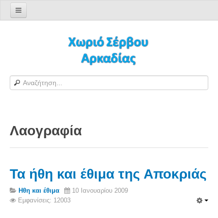
Αρχική σελίδα
Log in/out
Φόρμα εγγραφής χρήστη
H Ιστοσελίδα μας
Χωριό Σέρβου
Το χωριό Σέρβου
Λαογραφία
Αράπηδες
Αξιοθέατα
Χάρτης ευρύτερης περιοχής
Τα ήθη και έθιμα της Αποκριάς
Σέρβου - Δορυφορική Google
Σέρβου και Δήμος Γορτυνίας
Ηθη και έθιμα
10 Ιανουαρίου 2009
Εμφανίσεις: 12003
Σερβαίοι