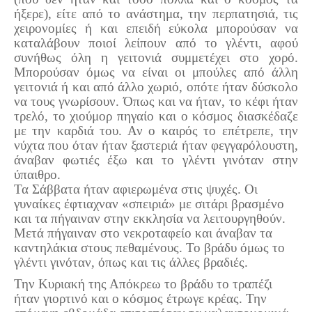
ήξερε), είτε από το ανάστημα, την περπατησιά, τις
χειρονομίες ή και επειδή εύκολα μπορούσαν να
καταλάβουν ποιοί λείπουν από το γλέντι, αφού
συνήθως όλη η γειτονιά συμμετέχει στο χορό.
Μπορούσαν όμως να είναι οι μπούλες από άλλη
γειτονιά ή και από άλλο χωριό, οπότε ήταν δύσκολο
να τους γνωρίσουν. Όπως και να ήταν, το κέφι ήταν
τρελό, το χιούμορ πηγαίο και ο κόσμος διασκέδαζε
με την καρδιά του. Αν ο καιρός το επέτρεπε, την
νύχτα που όταν ήταν ξαστεριά ήταν φεγγαρόλουστη,
άναβαν φωτιές έξω και το γλέντι γινόταν στην
ύπαιθρο.
Τα Σάββατα ήταν αφιερωμένα στις ψυχές. Οι
γυναίκες έφτιαχναν «σπειριά» με σιτάρι βρασμένο
και τα πήγαιναν στην εκκλησία να λειτουργηθούν.
Μετά πήγαιναν στο νεκροταφείο και άναβαν τα
καντηλάκια στους πεθαμένους. Το βράδυ όμως το
γλέντι γινόταν, όπως και τις άλλες βραδιές.
Την Κυριακή της Απόκρεω το βράδυ το τραπέζι
ήταν γιορτινό και ο κόσμος έτρωγε κρέας. Την