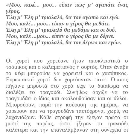
«
Μου, καλέ... μου... είπαν πως μ’ αγαπάει ένας
Πετρόκτιστα Σπίτια - Εκκλησίες
γέρος.
Έλη μ’ Έλη μ’ τριαλαλό, θα τον αγαπώ και εγώ.
Πανοραμικές φωτογραφίες
Μου, καλέ... μου... είπαν ο γέρος θα μεθάει.
Σύνδεσμοι
Έλη μ’ Έλη μ’ τριαλαλό θα μεθάμε και οι δυό.
Μου, καλέ ...μου... είπαν ο γέρος θα με δέρνε.
Έλη μ’ Έλη μ’ τριαλαλό, θα τον δέρνω και εγώ».
Οι χοροί που χορεύανε ήταν αποκλειστικά ο
τσάμικος και ο καλαματιανός ή συρτός. Όταν άναβε
το κέφι μπορούσε να χορευτεί και ο χασάπικος.
Ευρωπαϊκοί χοροί δεν χορεύονταν ποτέ. Όποιος
πήγαινε μπροστά στο χορό είχε το δικαίωμα να
διαλέξει το τραγούδι. Συνήθως άρχιζε να το
τραγουδάει ο ίδιος και ακολουθούσαν και οι άλλοι.
Μπορούσαν, παρά την κούραση της ημέρας, να
χορεύουν και να τραγουδάνε ταυτόχρονα, χωρίς να
λαχανιάζουν. Κάθε στροφή την έλεγαν πρώτα οι
μισοί της παρέας, όσοι ήξεραν τα τραγούδι
καλύτερα και την επαναλάμβαναν στη συνέχεια οι