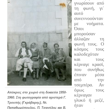
γνωρίσουν από
τη φωνή, γι΄
αυτό
συνεννοούνταν
με νοήματα.
Όσοι
μπορούσαν
άλλαζαν τη
φωνή τους. Ο
κόσμος τους
καλοδεχόταν
και τους
κέρναγε κρασί,
που συνήθως
έπιναν μέσα
από την
τσεμπέρα. Αν
όμως τους
Απόκριες στο χωριό στη δεκαετία 1950-
κέρναγαν
1960. Στη φωτογραφία από αριστερά Γ.
γλυκό ή μεζέ,
Τρουπής (Γκράβαρης), Ντ.
ήταν
Παπαθωμόπουλος, Π. Τσαντίλης και Β.