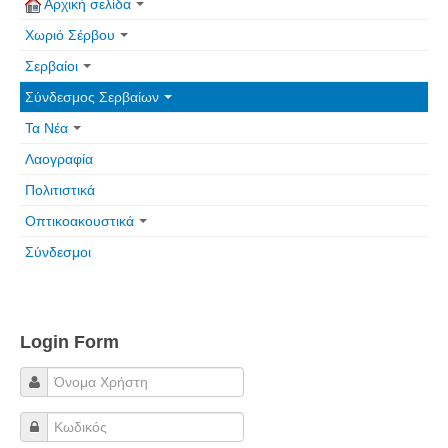
Αρχική σελίδα
Πετρόκτιστα Σπίτια - Εκκλησίες
Χωριό Σέρβου
Πανοραμικές φωτογραφίες
Σερβαίοι
Σύνδεσμοι
Σύνδεσμος Σερβαίων
Τα Νέα
Λαογραφία
Πολιτιστικά
Οπτικοακουστικά
Σύνδεσμοι
Login Form