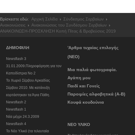
Βρίσκεστε εδώ:
Αρχική Σελίδα
Σύνδεσμος Σερβαίων
Ανακοινώσεις
Ανακοινώσεις του Συνδέσμου Σερβαίων
ΑΝΑΚΟΙΝΩΣΗ-ΠΡΟΣΚΛΗΣΗ Κοπή Πίτας & Βραβεύσεις 2019
ΔΗΜΟΦΙΛΗ
'Αρθρα τυχαίας επιλογής
(ΝΕΟ)
Newsflash 3
31.01.2009.Πληροφόρηση για τον
Μια παλιά φωτογραφία.
Καποδίστρια Νο 2
Αγάπη μου
To Χωριό Σέρβου Αρκαδίας
Παιδί και Γονείς
Σέρβου 2010. Με κατάνυξη
Παροιμίες αλφαβητικά (Α-Β)
εορτάστηκαν τα Άγια Πάθη.
Κουφά κουδούνια
Newsflash 2
Newsflash 1
Nέα μέχρι 24.3.2009
Newsflash 4
ΝΕΟ ΥΛΙΚΟ
Το Νέο Υλικό (τα τελευταία