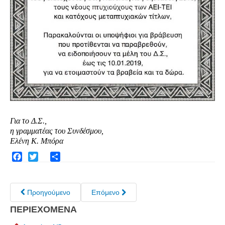
Τα Τελευταία Νέα
Αυτοί που έφυγαν για πάντα
Γάμοι - Γεννήσεις - Βαπτίσεις
Επιτυχίες - Διακρίσεις
Μηνύματα Επισκεπτών
παλιά αρχειοθετημένα
Λαογραφία
Για το Δ.Σ.,
Πολιτιστικά
η γραμματέας του Συνδέσμου,
Ελένη Κ. Μπόρα
Οπτικοακουστικά
Φωτορεπορτάζ
Facebook
Twitter
Share
Δημοτικά Τραγούδια
Προηγούμενο
Επόμενο
Videos
Albums Φωτογραφιών
ΠΕΡΙΕΧΟΜΕΝΑ
Παλιές Φωτογραφίες του 1930