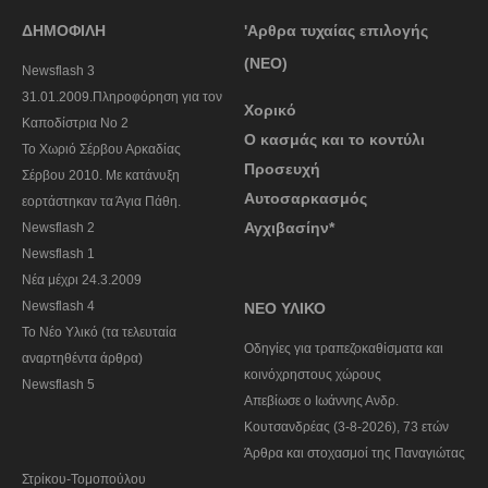
ΔΗΜΟΦΙΛΗ
'Αρθρα τυχαίας επιλογής
(ΝΕΟ)
Newsflash 3
31.01.2009.Πληροφόρηση για τον
Χορικό
Καποδίστρια Νο 2
Ο κασμάς και το κοντύλι
To Χωριό Σέρβου Αρκαδίας
Προσευχή
Σέρβου 2010. Με κατάνυξη
Αυτοσαρκασμός
εορτάστηκαν τα Άγια Πάθη.
Αγχιβασίην*
Newsflash 2
Newsflash 1
Nέα μέχρι 24.3.2009
Newsflash 4
ΝΕΟ ΥΛΙΚΟ
Το Νέο Υλικό (τα τελευταία
Οδηγίες για τραπεζοκαθίσματα και
αναρτηθέντα άρθρα)
κοινόχρηστους χώρους
Newsflash 5
Απεβίωσε ο Ιωάννης Ανδρ.
Κουτσανδρέας (3-8-2026), 73 ετών
Άρθρα και στοχασμοί της Παναγιώτας
Στρίκου-Τομοπούλου