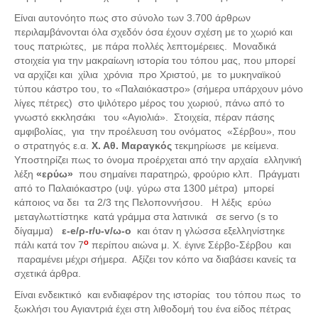
Τα Τελευταία Νέα
Είναι αυτονόητο πως στο σύνολο των 3.700 άρθρων
Αυτοί που έφυγαν για πάντα
περιλαμβάνονται όλα σχεδόν όσα έχουν σχέση με το χωριό και
τους πατριώτες, με πάρα πολλές λεπτομέρειες. Μοναδικά
Γάμοι - Γεννήσεις - Βαπτίσεις
στοιχεία για την μακραίωνη ιστορία του τόπου μας, που μπορεί
να αρχίζει και χίλια χρόνια προ Χριστού, με το μυκηναϊκού
Επιτυχίες - Διακρίσεις
τύπου κάστρο του, το «Παλαιόκαστρο» (σήμερα υπάρχουν μόνο
Μηνύματα Επισκεπτών
λίγες πέτρες) στο ψιλότερο μέρος του χωριού, πάνω από το
γνωστό εκκλησάκι του «Αγιολιά». Στοιχεία, πέραν πάσης
παλιά αρχειοθετημένα
αμφιβολίας, για την προέλευση του ονόματος «Σέρβου», που
Λαογραφία
ο στρατηγός ε.α.
Χ. Αθ. Μαραγκός
τεκμηρίωσε με κείμενα.
Υποστηρίζει πως το όνομα προέρχεται από την αρχαία ελληνική
Πολιτιστικά
λέξη
«ερύω»
που σημαίνει παρατηρώ, φρούριο κλπ. Πράγματι
από το Παλαιόκαστρο (υψ. γύρω στα 1300 μέτρα) μπορεί
Οπτικοακουστικά
κάποιος να δει τα 2/3 της Πελοποννήσου. Η λέξις ερύω
μεταγλωττίστηκε κατά γράμμα στα λατινικά σε servo (s το
Φωτορεπορτάζ
δίγαμμα)
ε-
e/ρ-
r/υ-
v/ω-
o
και όταν η γλώσσα εξελληνίστηκε
ο
πάλι κατά τον 7
περίπου αιώνα μ. Χ. έγινε Σέρβο-Σέρβου και
Δημοτικά Τραγούδια
παραμένει μέχρι σήμερα. Αξίζει τον κόπο να διαβάσει κανείς τα
Videos
σχετικά άρθρα.
Albums Φωτογραφιών
Είναι ενδεικτικό και ενδιαφέρον της ιστορίας του τόπου πως τo
ξωκλήσι του Αγιαντριά έχει στη λιθοδομή του ένα είδος πέτρας
Παλιές Φωτογραφίες του 1930