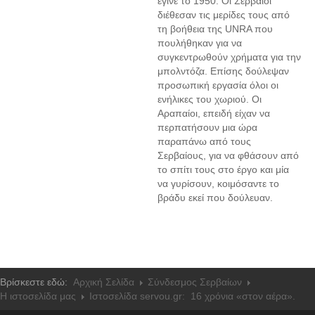
έγινε το 1950. Οι Σερβαίοι
διέθεσαν τις μερίδες τους από
τη βοήθεια της UNRA που
πουλήθηκαν για να
συγκεντρωθούν χρήματα για την
μπολντόζα. Επίσης δούλεψαν
προσωπική εργασία όλοι οι
ενήλικες του χωριού. Οι
Αραπαίοι, επειδή είχαν να
περπατήσουν μια ώρα
παραπάνω από τους
Σερβαίους, για να φθάσουν από
το σπίτι τους στο έργο και μία
να γυρίσουν, κοιμόσαντε το
βράδυ εκεί που δούλευαν.
Βρίσκεστε εδώ:
Αρχική Σελίδα
Σύνδεσμος Σερβαίων
Η ιστοσελίδα μας
Ιστοσελίδα servou.gr: 16 χρόνια «στον αέρα».