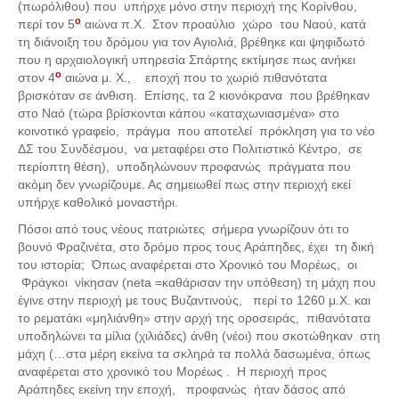
(πωρόλιθου) που υπήρχε μόνο στην περιοχή της Κορίνθου,
ο
περί τον 5
αιώνα π.Χ. Στον προαύλιο χώρο του Ναού, κατά
Πετρόκτιστα Σπίτια - Εκκλησίες
τη διάνοιξη του δρόμου για τον Αγιολιά, βρέθηκε και ψηφιδωτό
Πανοραμικές φωτογραφίες
που η αρχαιολογική υπηρεσία Σπάρτης εκτίμησε πως ανήκει
ο
στον 4
αιώνα μ. Χ., εποχή που το χωριό πιθανότατα
Σύνδεσμοι
βρισκόταν σε άνθιση. Επίσης, τα 2 κιονόκρανα που βρέθηκαν
στο Ναό (τώρα βρίσκονται κάπου «καταχωνιασμένα» στο
κοινοτικό γραφείο, πράγμα που αποτελεί πρόκληση για το νέο
ΔΣ του Συνδέσμου, να μεταφέρει στο Πολιτιστικό Κέντρο, σε
περίοπτη θέση), υποδηλώνουν προφανώς πράγματα που
ακόμη δεν γνωρίζουμε. Ας σημειωθεί πως στην περιοχή εκεί
υπήρχε καθολικό μοναστήρι.
Πόσοι από τους νέους πατριώτες σήμερα γνωρίζουν ότι το
βουνό Φραζινέτα, στο δρόμο προς τους Αράπηδες, έχει τη δική
του ιστορία; Όπως αναφέρεται στο Χρονικό του Μορέως, οι
Φράγκοι νίκησαν (neta =καθάρισαν την υπόθεση) τη μάχη που
έγινε στην περιοχή με τους Βυζαντινούς, περί το 1260 μ.Χ. και
το ρεματάκι «μηλιάνθη» στην αρχή της οροσειράς, πιθανότατα
υποδηλώνει τα μίλια (χιλιάδες) άνθη (νέοι) που σκοτώθηκαν στη
μάχη (…στα μέρη εκείνα τα σκληρά τα πολλά δασωμένα, όπως
αναφέρεται στο χρονικό του Μορέως . Η περιοχή προς
Αράπηδες εκείνη την εποχή, προφανώς ήταν δάσος από