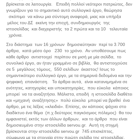
Σερβαίοι Συγγραφείς/Λογoτέχνες
βρίσκεται σε λειτουργία. Επειδή πολλοί νεότεροι πατριώτες, δεν
γνωρίζουν για το σημαντικό αυτό συλλογικό έργο, θεώρησα
Σερβαίοι Καλλιτέχνες
σκόπιμο να κάνω μια σύντομη αναφορά, μιας και υπήρξα
Γραφή Πατριωτών/Συνεργατών
μέλος του ΔΣ εκείνη την εποχή, συνδημιουργός της
ιστοσελίδας και διαχειριστής τα 2 πρώτα και τα 10 τελευταία
Σερβαίοι Αγωνιστές/Πεσόντες
χρόνια.
Σερβαίοι για το Σέρβου
Στο διάστημα των 16 χρόνων δημοσιεύτηκαν περί τα 3.700
άρθρα, κατά μέσο όρο 230 το χρόνο. Αν υποθέσουμε πως
Σύνδεσμος Σερβαίων
κάθε άρθρο αντιστοιχεί περίπου σε μισή με μία σελίδα, το
συνολικό έργο, αν ήταν γραμμένο σε βιβλία, θα αντιστοιχούσε
Εφημερίδα Αρτοζήνος
σε 5 μεγάλους τόμους, 550 σελίδων έκαστος! Ισως το
Ηλεκτρονική έκδοση Αρτοζήνου
σημαντικότερο συλλογικό έργο, με τα σημερινά δεδομένα και την
ψηφιακή επανάστση. Τα άρθρα αυτά, είναι κατανεμημένα σε
Θέματα και δράσεις Συνδέσμου
ενότητες, κατηγορίες και υποκατηγορίες, που εύκολα κάποιος
Ανακοινώσεις
μπορεί να τα αναζητήσει. Μάλιστα, επειδή η ιστοσελίδα διαθέτει
και «μηχανή αναζήτησης» πολύ εύκολα μπορεί να βρεθεί ένα
Η ιστοσελίδα μας
άρθρο, με τις λέξεις «κλειδιά». Επίσης, αν κάποιος ψάχνει στο
Χάρτης του Site (Sitemap)
διαδίκτυο ένα θέμα (π.χ δεύτερος παγκόσμιος πόλεμος) θα του
εμφανιστεί, εκτός των άλλων άρθρων, και το άρθρο που είναι
Επικοινωνία
δημοσιευμένο στην ιστοσελίδα servou.gr. Αυτή τη στιγμή
βρίσκονται στην ιστοσελίδα servou.gr 745 επισκέπτες,
Τα Νέα
σύμφωνα με τα στοιχεία στην πρώτη σελίδα της ιστοσελίδας.