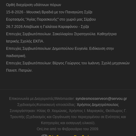
Ορθή διαχείριση υδάτινων πόρων
15-8-2026 - Μουσική Βραδιά με τον Παναγιώτη Σχίζα
Εορτασμός "Αγίας Παρασκευής" στο χωριό μας Σέρβου
26.7.2026 Απεβίωσε η Γαλάτεια Καραφάνου - Σχίζα
Επιτυχίες Σερβιωτόπουλων. Σακελλαρίου Στρατηγούλα. Καθηγήτρια
Ιατρικής Σχολής ΕΚΠΑ.
Επιτυχίες Σερβιωτόπουλων: Δημοπούλου Ευγενία. Ειδίκευση στην
παιδιατρική.
Επιτυχίες Σερβιωτόπουλων: Βέργος Γεώργιος του Ιωάννη. Σχολή μηχανικών
Πανεπ. Πατρών.
Επικοινωνία με Διαχειριστές/Webmaster:
syndesmosserveon@servou.gr
Σχεδιασμός/Κατασκευή ιστοσελίδας:
Χρήστος Δημητρόπουλος
Συνεργάστηκαν: Ηλίας Θ. Χειμώνας, Χρήστος Ι. Μαραγκός, Θεόδωρος Γ.
Τρουπής (Σχεδιασμός και Οργάνωση του περιεχομένου σε Ενότητες και
Κατηγορίες και εισαγωγή υλικού).
OnLine από το Φεβρουάριο του 2009.