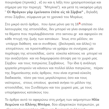
πουρνάρια (πρινιάς) , εξ ου και η λέξη που χρησιμοποιούμε και
σήμερα για την περιοχή: "Μπρίνια"). και μετά τη νικηφόρο μάχη
"
Οἱ Φράγκοι γὰρ ἐμείνασιν ἐτότε εἰς τὰ Σέρβια"
,
δηλαδή
στου Σέρβου, σύμφωνα με το χρονικό του Μορέως.
η
Στο μικρό αυτό άρθρο, που έγινε μόνο για τη 16
επέτειο
λειτουργίας της ιστοσελίδας, δεν μπορεί να γίνει αναφορά σε όλα
τα θέματα που περιλαμβάνονται στο servou.gr και αφορούν σε
κάθε πτυχή της ζωής των κατοίκων. Ίσως στο μέλλον, αν
υπάρχει διάθεση και οι συνθήκες (βιολογικές και άλλες) το
επιτρέπουν, να προσπαθήσω να γράψω σε συνέχειες μία
περίληψη της ιστοσελίδας, ώστε εύκολα κάποιος να μπορεί να
την αναζητήσει και να διαμορφώσει άποψη για το χωριό μας
Σέρβου και τους πατριώτες Σερβαίους. Την ίδια ή ανάλογη
εργασία μπορούν να κάνουν και πολλοί άλλοι πατριώτες, πέραν
της δημοσίευσης ενός άρθρου, που είναι σχετικά εύκολη
διαδικασία, τόσο για τους μεγαλύτερους όσο και τους
νεότερους, στους οποίους φυσικά ανήκει το μέλλον της
ιστοσελίδας, του Συνδέσμου και του χωριού μας, με τους
υπερήφανους κατοίκους του.
Το άρθρο αυτό το αφιερώνω στη μνήμη των αείμνηστων
Ηλία
Χειμώνα
και
Ελένης Μπόρα
, δύο εξαιρετικών πατριωτών, με