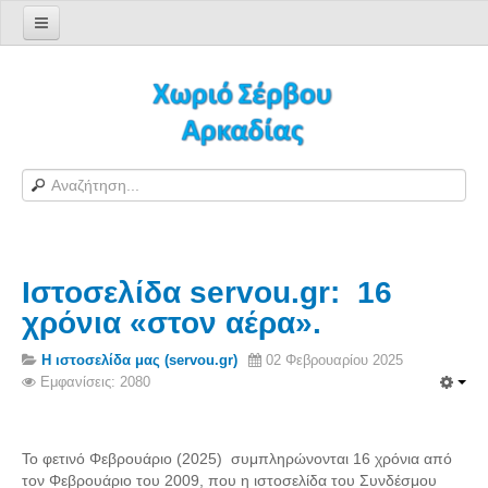
Αρχική σελίδα
Log in/out
Φόρμα εγγραφής χρήστη
H Ιστοσελίδα μας
Χωριό Σέρβου
Το χωριό Σέρβου
Ιστοσελίδα servou.gr: 16
Αράπηδες
χρόνια «στον αέρα».
Αξιοθέατα
Χάρτης ευρύτερης περιοχής
Η ιστοσελίδα μας (servou.gr)
02 Φεβρουαρίου 2025
Εμφανίσεις: 2080
Σέρβου - Δορυφορική Google
Σέρβου και Δήμος Γορτυνίας
Σερβαίοι
Το φετινό Φεβρουάριο (2025) συμπληρώνονται 16 χρόνια από
τον Φεβρουάριο του 2009, που η ιστοσελίδα του Συνδέσμου