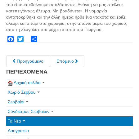
Σερβαίοι Συγγραφείς/Λογoτέχνες
του είπε «πεθαίνουμε απαξάπαντες. Ανάγκη να μας στείλετε
κατεπειγόντως άλευρα. Μη βραδύνετε». Η νομαρχία
Σερβαίοι Καλλιτέχνες
ανταποκρίθηκε και την άλλη ημέρα ήρθε ένα ντακότα και έριξε
Γραφή Πατριωτών/Συνεργατών
αλεύρι και σιτάρι στα χωράφια, στην απάνω μεριά του χωριού,
από τη Ζευγολατίτσα μέχρι το σπίτι του Γιωργιού.
Σερβαίοι Αγωνιστές/Πεσόντες
Σερβαίοι για το Σέρβου
Facebook
Twitter
Share
Σύνδεσμος Σερβαίων
Προηγούμενο
Επόμενο
Εφημερίδα Αρτοζήνος
ΠΕΡΙΕΧΟΜΕΝΑ
Ηλεκτρονική έκδοση Αρτοζήνου
Θέματα και δράσεις Συνδέσμου
Αρχική σελίδα
Ανακοινώσεις
Χωριό Σέρβου
Η ιστοσελίδα μας
Σερβαίοι
Χάρτης του Site (Sitemap)
Σύνδεσμος Σερβαίων
Επικοινωνία
Τα Νέα
Λαογραφία
Τα Νέα