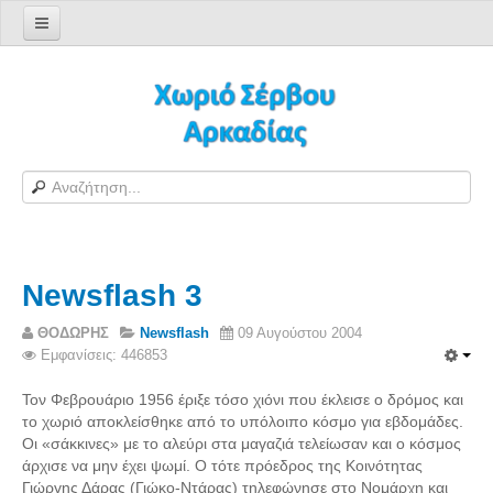
Αρχική σελίδα
Log in/out
Φόρμα εγγραφής χρήστη
H Ιστοσελίδα μας
Χωριό Σέρβου
Το χωριό Σέρβου
Newsflash 3
Αράπηδες
Αξιοθέατα
ΘΟΔΩΡΗΣ
Newsflash
09 Αυγούστου 2004
Εμφανίσεις: 446853
Χάρτης ευρύτερης περιοχής
Σέρβου - Δορυφορική Google
Τον Φεβρουάριο 1956 έριξε τόσο χιόνι που έκλεισε ο δρόμος και
το χωριό αποκλείσθηκε από το υπόλοιπο κόσμο για εβδομάδες.
Σέρβου και Δήμος Γορτυνίας
Οι «σάκκινες» με το αλεύρι στα μαγαζιά τελείωσαν και ο κόσμος
Σερβαίοι
άρχισε να μην έχει ψωμί. Ο τότε πρόεδρος της Κοινότητας
Γιώργης Δάρας (Γιώκο-Ντάρας) τηλεφώνησε στο Νομάρχη και