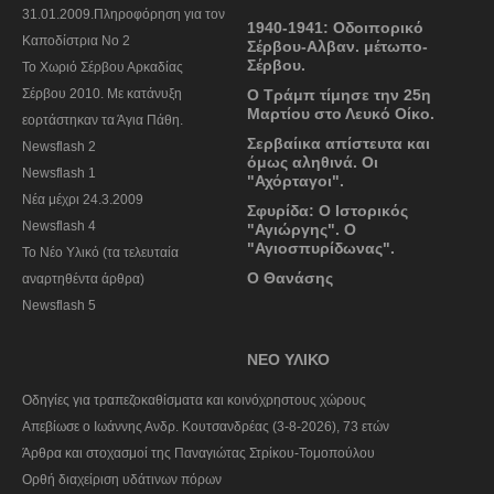
31.01.2009.Πληροφόρηση για τον
1940-1941: Oδοιπορικό
Καποδίστρια Νο 2
Σέρβου-Αλβαν. μέτωπο-
Σέρβου.
To Χωριό Σέρβου Αρκαδίας
Σέρβου 2010. Με κατάνυξη
Ο Τράμπ τίμησε την 25η
Μαρτίου στο Λευκό Οίκο.
εορτάστηκαν τα Άγια Πάθη.
Σερβαίικα απίστευτα και
Newsflash 2
όμως αληθινά. Οι
Newsflash 1
"Αχόρταγοι".
Nέα μέχρι 24.3.2009
Σφυρίδα: Ο Ιστορικός
Newsflash 4
"Αγιώργης". Ο
"Αγιοσπυρίδωνας".
Το Νέο Υλικό (τα τελευταία
Ο Θανάσης
αναρτηθέντα άρθρα)
Newsflash 5
ΝΕΟ ΥΛΙΚΟ
Οδηγίες για τραπεζοκαθίσματα και κοινόχρηστους χώρους
Απεβίωσε ο Ιωάννης Ανδρ. Κουτσανδρέας (3-8-2026), 73 ετών
Άρθρα και στοχασμοί της Παναγιώτας Στρίκου-Τομοπούλου
Ορθή διαχείριση υδάτινων πόρων