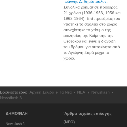
Ιωάννης Δ. Δημόπουλος
.
Συνολικά χρημάτισε πρόεδρος
21 χρόνια (1936-1953, 1956 και
1962-1964). Επί προεδρίας του
χτίστηκε το σχολείο στο χωριό,
συνεχίστηκε το χτίσιμο της
εκκλησίας της Κοίμησης της
Θεοτόκου και έγινε η διάνοιξη
του δρόμου για αυτοκίνητα από
το Αγιώργη Σαρά μέχρι το
χωριό.
Βρίσκεστε εδώ:
Αρχική Σελίδα
Τα Νέα
NEA
Newsflash
Newsflash 3
ΔΗΜΟΦΙΛΗ
'Αρθρα τυχαίας επιλογής
(ΝΕΟ)
Newsflash 3