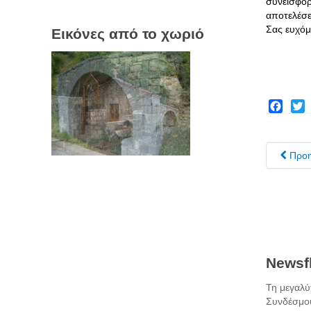
συνεισφορ
αποτελέσε
Σας ευ
χ
όμ
Εικόνες από το χωριό
Facebo
Twit
Προ
Newsfl
Τη μεγαλύ
Συνδέσμου