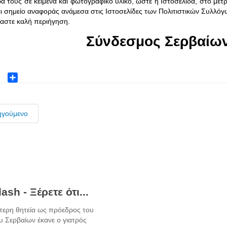
ά τους σε κείμενα και φωτογραφικό υλικό, ώστε η Ιστοσελίδα, στο μέτρο
ι σημείο αναφοράς ανάμεσα στις Ιστοσελίδες των Πολιτιστικών Συλλόγ
αστε καλή περιήγηση
.
Σύνδεσμος Σερβαίων
ok
ter
Share
ηγούμενο
ash - Ξέρετε ότι...
τερη θητεία ως πρόεδρος του
 Σερβαίων έκανε ο γιατρός