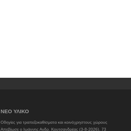
ΝΕΟ ΥΛΙΚΟ
Οδηγίες για τραπεζοκαθίσματα και κοινόχρηστους χώρους
Απεβίωσε ο Ιωάννης Ανδρ. Κουτσανδρέας (3-8-2026), 73