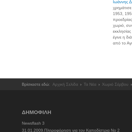
Ιωάννης 
χρημάτισε
1953, 195
προεδρίας
χωριό, συν
εκκλησίας
έγινε η δι
από το Αγ
Βρίσκεστε εδώ:
Αρχική Σελίδα
Τα Νέα
Χωριό Σέρβου
ΔΗΜΟΦΙΛΗ
Newsflash 3
31.01.2009.Πληροφόρηση για τον Καποδίστρια Νο 2