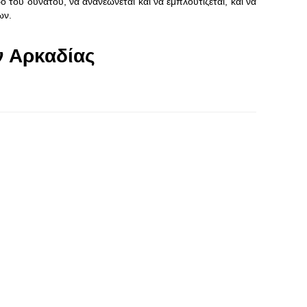
 του δυνατού, να ανανεώνεται και να εμπλουτίζεται, και να
ων.
 Αρκαδίας