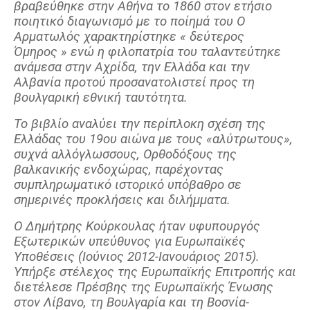
βραβεύθηκε στην Αθήνα το 1860 στον ετήσιο
Πετρόκτιστα Σπίτια - Εκκλησίες
ποιητικό διαγωνισμό με το ποίημά του Ο
Αρματωλός χαρακτηρίστηκε « δεύτερος
Πανοραμικές φωτογραφίες
Όμηρος » ενώ η φιλοπατρία του ταλαντεύτηκε
Σύνδεσμοι
ανάμεσα στην Αχρίδα, την Ελλάδα και την
Αλβανία προτού προσανατολιστεί προς τη
βουλγαρική εθνική ταυτότητα.
Το βιβλίο αναλύει την περίπλοκη σχέση της
Ελλάδας του 19ου αιώνα με τους «αλύτρωτους»,
συχνά αλλόγλωσσους, Ορθοδόξους της
βαλκανικής ενδοχώρας, παρέχοντας
συμπληρωματικό ιστορικό υπόβαθρο σε
σημερινές προκλήσεις και διλήμματα.
Ο Δημήτρης Κούρκουλας ήταν υφυπουργός
Εξωτερικών υπεύθυνος για Ευρωπαϊκές
Υποθέσεις (Ιούνιος 2012-Ιανουάριος 2015).
Υπήρξε στέλεχος της Ευρωπαϊκής Επιτροπής και
διετέλεσε Πρέσβης της Ευρωπαϊκής Ένωσης
στον Λίβανο, τη Βουλγαρία και τη Βοσνία-