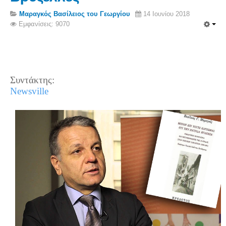
Σερβαίοι Συγγραφείς/Λογoτέχνες
Μαραγκός Βασίλειος του Γεωργίου
14 Ιουνίου 2018
Σερβαίοι Καλλιτέχνες
Εμφανίσεις: 9070
Γραφή Πατριωτών/Συνεργατών
Σερβαίοι Αγωνιστές/Πεσόντες
Σερβαίοι για το Σέρβου
Συντάκτης:
Σύνδεσμος Σερβαίων
Newsville
Εφημερίδα Αρτοζήνος
Ηλεκτρονική έκδοση Αρτοζήνου
Θέματα και δράσεις Συνδέσμου
Ανακοινώσεις
Η ιστοσελίδα μας
Χάρτης του Site (Sitemap)
Επικοινωνία
Τα Νέα