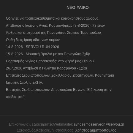
ΝΕΟ ΥΛΙΚΟ
Οδηγίες για τραπεζοκαθίσματα και κοινόχρηστους χώρους
Απεβίωσε ο Ιωάννης Ανδρ. Κουτσανδρέας (3-8-2026), 73 ετών
Άρθρα και στοχασμοί της Παναγιώτας Στρίκου-Τομοπούλου
Ορθή διαχείριση υδάτινων πόρων
14-8-2026 - SERVOU RUN 2026
15-8-2026 - Μουσική Βραδιά με τον Παναγιώτη Σχίζα
Εορτασμός "Αγίας Παρασκευής" στο χωριό μας Σέρβου
26.7.2026 Απεβίωσε η Γαλάτεια Καραφάνου - Σχίζα
Επιτυχίες Σερβιωτόπουλων. Σακελλαρίου Στρατηγούλα. Καθηγήτρια
Ιατρικής Σχολής ΕΚΠΑ.
Επιτυχίες Σερβιωτόπουλων: Δημοπούλου Ευγενία. Ειδίκευση στην
παιδιατρική.
Επικοινωνία με Διαχειριστές/Webmaster:
syndesmosserveon@servou.gr
Σχεδιασμός/Κατασκευή ιστοσελίδας:
Χρήστος Δημητρόπουλος