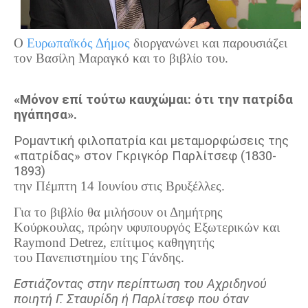
Τα Τελευταία Νέα
Αυτοί που έφυγαν για πάντα
Ο
Ευρωπαϊκός Δήμος
διοργανώνει και παρουσιάζει
Γάμοι - Γεννήσεις - Βαπτίσεις
τον Βασίλη Μαραγκό και το βιβλίο του.
Επιτυχίες - Διακρίσεις
Μηνύματα Επισκεπτών
«Μόνον επί τούτω καυχώμαι: ότι την πατρίδα
ηγάπησα».
παλιά αρχειοθετημένα
Ρομαντική φιλοπατρία και μεταμορφώσεις της
Λαογραφία
«πατρίδας» στον Γκριγκόρ Παρλίτσεφ (1830-
Πολιτιστικά
1893)
την Πέμπτη 14 Ιουνίου στις Βρυξέλλες.
Οπτικοακουστικά
Για το βιβλίο θα μιλήσουν οι Δημήτρης
Φωτορεπορτάζ
Κούρκουλας, πρώην υφυπουργός Eξωτερικών και
Raymond Detrez, επίτιμος καθηγητής
Δημοτικά Τραγούδια
του Πανεπιστημίου της Γάνδης.
Videos
Εστιάζοντας στην περίπτωση του Αχριδηνού
Albums Φωτογραφιών
ποιητή Γ. Σταυρίδη ή Παρλίτσεφ που όταν
Παλιές Φωτογραφίες του 1930