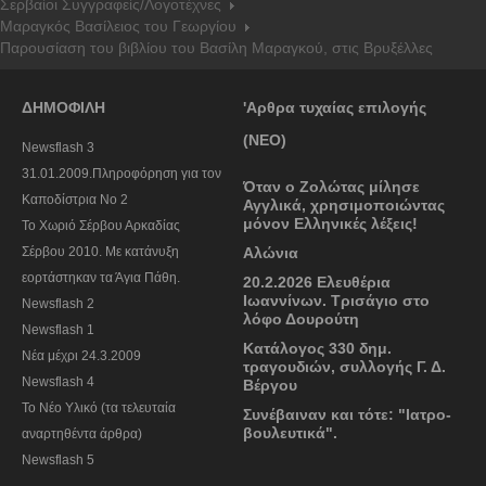
Σερβαίοι Συγγραφείς/Λογoτέχνες
Μαραγκός Βασίλειος του Γεωργίου
Παρουσίαση του βιβλίου του Βασίλη Μαραγκού, στις Βρυξέλλες
ΔΗΜΟΦΙΛΗ
'Αρθρα τυχαίας επιλογής
(ΝΕΟ)
Newsflash 3
31.01.2009.Πληροφόρηση για τον
Όταν ο Ζολώτας μίλησε
Καποδίστρια Νο 2
Αγγλικά, χρησιμοποιώντας
μόνον Ελληνικές λέξεις!
To Χωριό Σέρβου Αρκαδίας
Σέρβου 2010. Με κατάνυξη
Αλώνια
εορτάστηκαν τα Άγια Πάθη.
20.2.2026 Ελευθέρια
Ιωαννίνων. Τρισάγιο στο
Newsflash 2
λόφο Δουρούτη
Newsflash 1
Κατάλογος 330 δημ.
Nέα μέχρι 24.3.2009
τραγουδιών, συλλογής Γ. Δ.
Newsflash 4
Βέργου
Το Νέο Υλικό (τα τελευταία
Συνέβαιναν και τότε: "Ιατρο-
βουλευτικά".
αναρτηθέντα άρθρα)
Newsflash 5