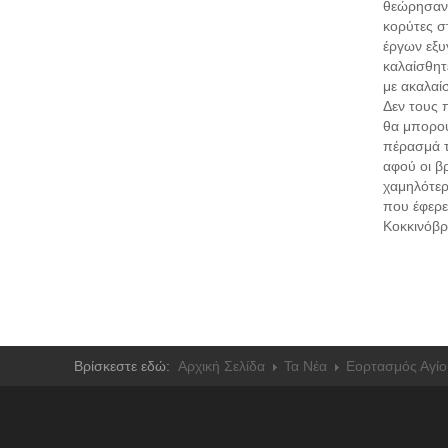
θεώρησαν 
κορύτες σ
έργων εξυ
καλαίσθητ
με ακαλαί
Δεν τους 
θα μπορού
πέρασμά τ
αφού οι β
χαμηλότερ
που έφερε
Κοκκινόβρ
Βρίσκεστε εδώ:
Αρχική Σελίδα
Τα Νέα
Εορτασμός Αγίο