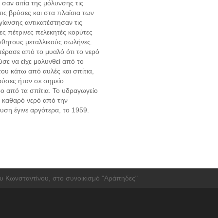
σαν αιτία της μόλυνσης τις
τις βρύσες και στα πλαίσια των
γίανσης αντικατέστησαν τις
ες πέτρινες πελεκητές κορύτες
σθητους μεταλλικούς σωλήνες.
πέρασε από το μυαλό ότι το νερό
σε να είχε μολυνθεί από το
ου κάτω από αυλές και σπίτια,
ρύσες ήταν σε σημείο
ο από τα σπίτια. Το υδραγωγείο
 καθαρό νερό από την
υση έγινε αργότερα, το 1959.
υ Κωνσταντίνου, στο συνοικισμό "Αράπηδες"