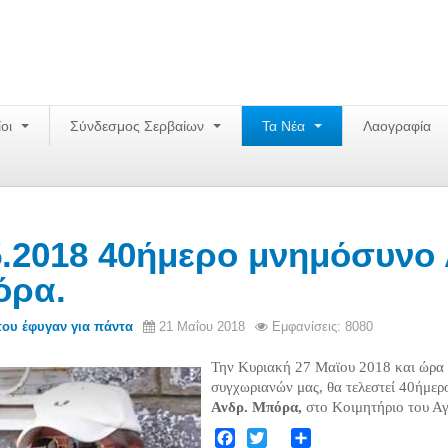
ίοι
Σύνδεσμος Σερβαίων
Τα Νέα
Λαογραφία
5.2018 40ήμερο μνημόσυνο
όρα.
που έφυγαν για πάντα
21 Μαΐου 2018
Εμφανίσεις: 8080
Την Κυριακή 27 Μαϊου 2018 και ώρα 1
συγχωριανών μας, θα τελεστεί 40ήμε
Ανδρ. Μπόρα,
στο Κοιμητήριο του Αγ