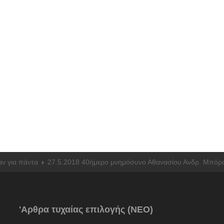
αν για πάντα
27.5.2018 40ήμερο μνημόσυνο Αθανασίου Ανδρ. Μπόρ
'Αρθρα τυχαίας επιλογής (ΝΕΟ)