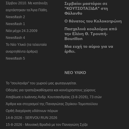
Σέρβου 2010. Με κατάνυξη
Σερβαίοι μαστόροι σε
"ΚΟΥΤΣΟΤΑΞΙΔΑ" στη
εορτάστηκαν τα Άγια Πάθη.
Φάλανθο
Newsflash 2
Ο θάνατος του Κολοκοτρώνη
Newsflash 1
Πασχαλινά κουλούρια από
Nέα μέχρι 24.3.2009
την Ελένη Θ. Τρουπή-
Newsflash 4
Bourillon
Το Νέο Υλικό (τα τελευταία
Μια ευχή το αύριο για να
έρθει.
αναρτηθέντα άρθρα)
Newsflash 5
ΝΕΟ ΥΛΙΚΟ
To "σουληνάρι" του χωριού μας φωταγωγείται.
Οδηγίες για τραπεζοκαθίσματα και κοινόχρηστους χώρους
Απεβίωσε ο Ιωάννης Ανδρ. Κουτσανδρέας (3-8-2026), 73 ετών
Άρθρα και στοχασμοί της Παναγιώτας Στρίκου-Τομοπούλου
Ορθή διαχείριση υδάτινων πόρων
14-8-2026 - SERVOU RUN 2026
15-8-2026 - Μουσική Βραδιά με τον Παναγιώτη Σχίζα