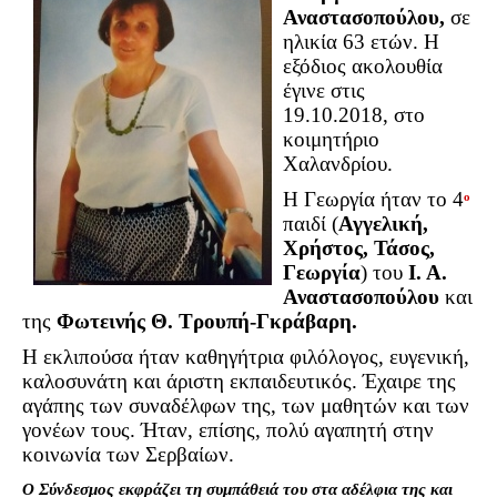
Σερβαίοι Συγγραφείς/Λογoτέχνες
Αναστασοπούλου,
σε
ηλικία 63 ετών. Η
Σερβαίοι Καλλιτέχνες
εξόδιος ακολουθία
Γραφή Πατριωτών/Συνεργατών
έγινε στις
19.10.2018, στο
Σερβαίοι Αγωνιστές/Πεσόντες
κοιμητήριο
Σερβαίοι για το Σέρβου
Χαλανδρίου.
Σύνδεσμος Σερβαίων
Η Γεωργία ήταν το 4
ο
παιδί (
Αγγελική,
Εφημερίδα Αρτοζήνος
Χρήστος, Τάσος,
Ηλεκτρονική έκδοση Αρτοζήνου
Γεωργία
) του
Ι. Α.
Αναστασοπούλου
και
Θέματα και δράσεις Συνδέσμου
της
Φωτεινής Θ. Τρουπή-Γκράβαρη.
Ανακοινώσεις
Η εκλιπούσα ήταν καθηγήτρια φιλόλογος, ευγενική,
Η ιστοσελίδα μας
καλοσυνάτη και άριστη εκπαιδευτικός. Έχαιρε της
Χάρτης του Site (Sitemap)
αγάπης των συναδέλφων της, των μαθητών και των
γονέων τους. Ήταν, επίσης, πολύ αγαπητή στην
Επικοινωνία
κοινωνία των Σερβαίων.
Τα Νέα
Ο Σύνδεσμος εκφράζει τη συμπάθειά του στα αδέλφια της και