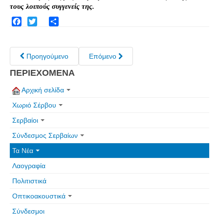
Τα Τελευταία Νέα
τους λοιπούς συγγενείς της.
Αυτοί που έφυγαν για πάντα
Facebook
Twitter
Share
Γάμοι - Γεννήσεις - Βαπτίσεις
Επιτυχίες - Διακρίσεις
Προηγούμενο
Επόμενο
Μηνύματα Επισκεπτών
ΠΕΡΙΕΧΟΜΕΝΑ
παλιά αρχειοθετημένα
Αρχική σελίδα
Λαογραφία
Χωριό Σέρβου
Πολιτιστικά
Σερβαίοι
Σύνδεσμος Σερβαίων
Οπτικοακουστικά
Τα Νέα
Φωτορεπορτάζ
Λαογραφία
Δημοτικά Τραγούδια
Πολιτιστικά
Videos
Οπτικοακουστικά
Albums Φωτογραφιών
Σύνδεσμοι
Παλιές Φωτογραφίες του 1930