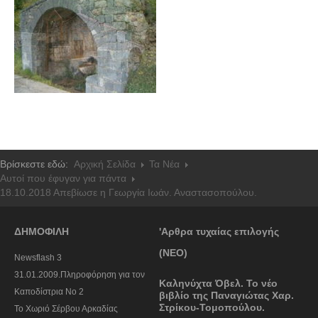
Βρίσκεστε εδώ:
Αρχική Σελίδα
Τα Νέα
Αυτοί που έφυγαν για πάντα
18.10.2018 Απεβίωσε η Γεωργία Ιωάν. Αναστασοπούλου.
ΔΗΜΟΦΙΛΗ
'Αρθρα τυχαίας επιλογής
(ΝΕΟ)
Newsflash 3
31.01.2009.Πληροφόρηση για τον
Καληνύχτα Όβελ. Το νέο
Καποδίστρια Νο 2
βιβλίο της Παναγιώτας Χαρ.
Στρίκου-Τομοπούλου.
To Χωριό Σέρβου Αρκαδίας