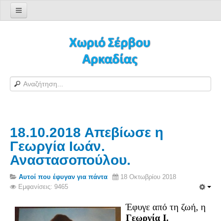
Αρχική σελίδα
Log in/out
Φόρμα εγγραφής χρήστη
H Ιστοσελίδα μας
Χωριό Σέρβου
Το χωριό Σέρβου
18.10.2018 Απεβίωσε η
Αράπηδες
Γεωργία Ιωάν.
Αξιοθέατα
Αναστασοπούλου.
Χάρτης ευρύτερης περιοχής
Σέρβου - Δορυφορική Google
Αυτοί που έφυγαν για πάντα
18 Οκτωβρίου 2018
Εμφανίσεις: 9465
Σέρβου και Δήμος Γορτυνίας
Έφυγε από τη ζωή, η
Σερβαίοι
Γεωργία Ι.