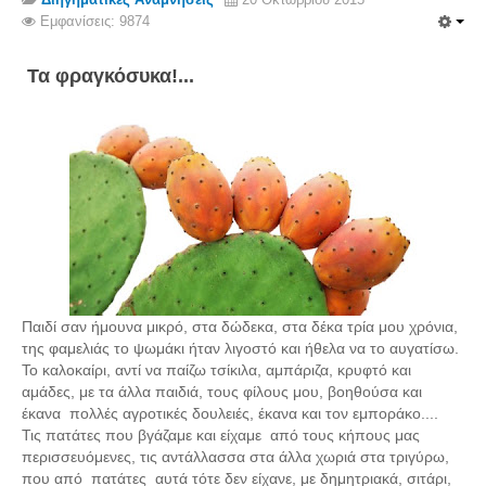
Σερβαίοι Συγγραφείς/Λογoτέχνες
Εμφανίσεις: 9874
Σερβαίοι Καλλιτέχνες
Τα φραγκόσυκα!...
Γραφή Πατριωτών/Συνεργατών
Σερβαίοι Αγωνιστές/Πεσόντες
Σερβαίοι για το Σέρβου
Σύνδεσμος Σερβαίων
Εφημερίδα Αρτοζήνος
Ηλεκτρονική έκδοση Αρτοζήνου
Θέματα και δράσεις Συνδέσμου
Ανακοινώσεις
Παιδί σαν ήμουνα μικρό, στα δώδεκα, στα δέκα τρία μου χρόνια,
της φαμελιάς το ψωμάκι ήταν λιγοστό και ήθελα να το αυγατίσω.
Η ιστοσελίδα μας
Το καλοκαίρι, αντί να παίζω τσίκιλα, αμπάριζα, κρυφτό και
Χάρτης του Site (Sitemap)
αμάδες, με τα άλλα παιδιά, τους φίλους μου, βοηθούσα και
έκανα πολλές αγροτικές δουλειές, έκανα και τον εμποράκο....
Επικοινωνία
Τις πατάτες που βγάζαμε και είχαμε από τους κήπους μας
περισσευόμενες, τις αντάλλασσα στα άλλα χωριά στα τριγύρω,
Τα Νέα
που από πατάτες αυτά τότε δεν είχανε, με δημητριακά, σιτάρι,