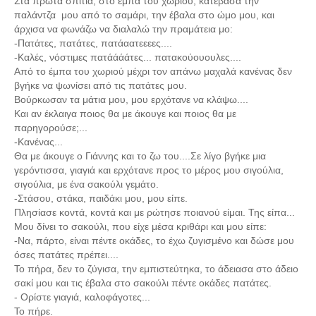
Στα πρώτα σπίτια, στο έμπα του χωριού, κατέβασα την
παλάντζα μου από το σαμάρι, την έβαλα στο ώμο μου, και
άρχισα να φωνάζω να διαλαλώ την πραμάτεια μο:
-Πατάτες, πατάτες, πατάαατεεεες....
-Καλές, νόστιμες πατάάάάτες... πατακούουουλες....
Από το έμπα του χωριού μέχρι τον απάνω μαχαλά κανένας δεν
βγήκε να ψωνίσει από τις πατάτες μου.
Βούρκωσαν τα μάτια μου, μου ερχότανε να κλάψω....
Και αν έκλαιγα ποιος θα με άκουγε και ποιος θα με
παρηγορούσε;...
-Κανένας...
Θα με άκουγε ο Γιάννης και το ζω του....Σε λίγο βγήκε μια
γερόντισσα, γιαγιά και ερχότανε προς το μέρος μου σιγούλια,
σιγούλια, με ένα σακούλι γεμάτο.
-Στάσου, στάκα, παιδάκι μου, μου είπε.
Πλησίασε κοντά, κοντά και με ρώτησε ποιανού είμαι. Της είπα...
Μου δίνει το σακούλι, που είχε μέσα κριθάρι και μου είπε:
-Να, πάρτο, είναι πέντε οκάδες, το έχω ζυγισμένο και δώσε μου
όσες πατάτες πρέπει....
Το πήρα, δεν το ζύγισα, την εμπιστεύτηκα, το άδειασα στο άδειο
σακί μου και τις έβαλα στο σακούλι πέντε οκάδες πατάτες.
- Ορίστε γιαγιά, καλοφάγοτες...
Το πήρε.