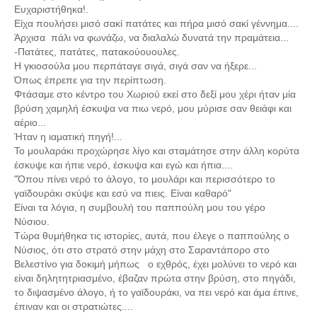
Ευχαριστήθηκα!.
Είχα πουλήσει μισό σακί πατάτες και πήρα μισό σακί γέννημα....
Άρχισα πάλι να φωνάζω, να διαλαλώ δυνατά την πραμάτεια...
-Πατάτες, πατάτες, πατακούουουλες.
Η γκιοσούλα μου περπάταγε σιγά, σιγά σαν να ήξερε...
Όπως έπρεπε για την περίπτωση.
Φτάσαμε στο κέντρο του Χωριού εκεί στο δεξί μου χέρι ήταν μία
βρύση χαμηλή έσκυψα να πιω νερό, μου μύρισε σαν θειάφι και
αέριο...
Ήταν η ιαματική πηγή!...
Το μουλαράκι προχώρησε λίγο και σταμάτησε στην άλλη κορύτα
έσκυψε και ήπιε νερό, έσκυψα και εγώ και ήπια....
"Όπου πίνει νερό το άλογο, το μουλάρι και περισσότερο το
γαϊδουράκι σκύψε και εσύ να πιεις. Είναι καθαρό"
Είναι τα λόγια, η συμβουλή του παππούλη μου του γέρο
Νύσιου.
Τώρα θυμήθηκα τις ιστορίες, αυτά, που έλεγε ο παππούλης ο
Νύσιος, ότι στο στρατό στην μάχη στο Σαραντάπορο στο
Βελεστίνο για δοκιμή μήπως ο εχθρός, έχει μολύνει το νερό και
είναι δηλητητριασμένο, έβαζαν πρώτα στην βρύση, στο πηγάδι,
το διψασμένο άλογο, ή το γαϊδουράκι, να πει νερό και άμα έπινε,
έπιναν και οι στρατιώτες....