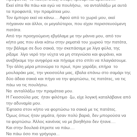
Εκεί είπα θα πάω και εγώ να πουλήσω, να ανταλλάξω με αυτά
τα προφαντά, την πραμάτεια μου.
Τον έμπορο εκεί να κάνω.... Αφού από το χωριό μου, εκεί
πήγαιναν και άλλοι, οι μεγαλύτεροι, που είχαν περισσευούμενη
πατάτα.
Από την προηγούμενη εβγάλαμε με την μάννα μου, από τον
κήπο μας που είναι κάτω στην ρεματιά του χωριού την πατάτα,
την βάλαμε σε δυο σακιά, την σκεπάσαμε με λίγα φύλα, της
ρίξαμε λίγο νερό την νύχτα να μη στεγνώσει και φυράνει, και
ανεβήκαμε την ανηφόρα και πήγαμε στο σπίτι να πλαγιάσουμε.
Την άλλη μέρα μπονώρα το πρωί, πριν χαράξει, επήρα το
μουλαράκι μας, την γκιοσούλα μας, έβαλα επάνω στο σαμάρι της
δύο άδεια σακιά και πήγα να την φορτώσω, τις πατάτες, να τις
πάω να τις πουλήσω.
Να ανταλλάξω την πραμάτεια μου.
Η Γκιοσούλα μας ήταν φιλότιμο ζω, είχε λογική καταλάβαινε από
την αδυναμία μου.
Έφτασα στον κήπο να φορτώσω τα σακιά με τις πατάτες.
Όμως όπως ήταν γεμάτα, ήσαν πολύ βαριά, δεν μπορούσα να
τα φορτώσω. Άλλος κανένας να με βοηθήσει δεν ήτανε....
Και στην δουλειά έπρεπε να πάω....
Να πάω όσο πιο γρήγορα...