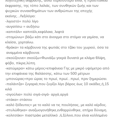
λογοτεχνική έκφρασης, αλλά περισσότερο είναι, η προσπάθεια
έκφρασης, της τόπο λαλιάς, των συνθηκών ζωής και των
ψυχικών συναισθημάτων των ανθρώπων της εποχής
εκείνης...Λεξιλόγιο:
-λιγοστό= πολύ λίγο
-αυγατίσω = αυξήσω
-καπιτάλι= καπιτάλι,κεφάλαια, λεφτά
-στομώνω= βάζω κάτι στο άνοιγμα στο στόμιο να γεμίσει, να
κλείσει, χορταίνω.
-θράκα= τα κάρβουνα της φωτιάς στο τζάκι του χωριού, όσα τα
αναμμένα κάρβουνα.
-σκούζουνε= σκούζω=Φωνάζω γοερά δυνατά με κλάμα θλίψη,
φόβο, πίκρα,λύπη.
-κατώμερα= κάτω μέρος=επιφάνεια Γης με μικρό υψόμετρο από
την επιφάνεια της θαλάσσης, κάτω των 500 μέτρων
-μπονώρας=προ ώρας το πρωί, πρωί...πρωί, πριν ξημερώσει.
-παλάντζα= ζυγαριά,που ζυγίζει λίγο βάρος έως 10 οκάδες,ή,15
κιλά
-σιγούλια= πολύ σιγά-σιγά- αργά,αργά
-στάκα= στάσου
-καλό ξόδευτες= με το καλό να τις πουλήσεις, με καλό κέρδος.
-στυλώθηκα= αναζωογονήθηκε,ενθαρρύνθηκε, επήρα δύναμη.
-κολιτσάκι= πιαστράκι μεταλλικό ,ή,ξύλινο,που είναι κολλημένο