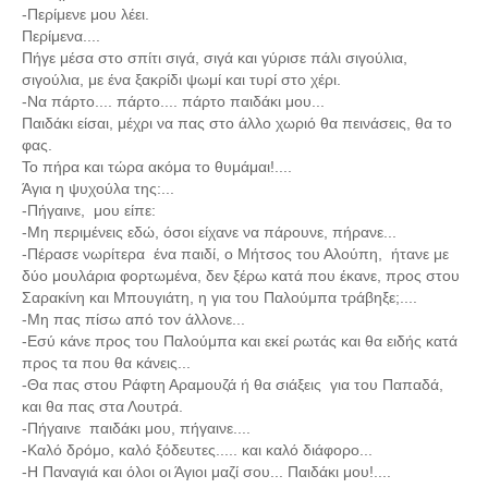
-Περίμενε μου λέει.
Περίμενα....
Πήγε μέσα στο σπίτι σιγά, σιγά και γύρισε πάλι σιγούλια,
σιγούλια, με ένα ξακρίδι ψωμί και τυρί στο χέρι.
-Να πάρτο.... πάρτο.... πάρτο παιδάκι μου...
Παιδάκι είσαι, μέχρι να πας στο άλλο χωριό θα πεινάσεις, θα το
φας.
Το πήρα και τώρα ακόμα το θυμάμαι!....
Άγια η ψυχούλα της:...
-Πήγαινε, μου είπε:
-Μη περιμένεις εδώ, όσοι είχανε να πάρουνε, πήρανε...
-Πέρασε νωρίτερα ένα παιδί, ο Μήτσος του Αλούπη, ήτανε με
δύο μουλάρια φορτωμένα, δεν ξέρω κατά που έκανε, προς στου
Σαρακίνη και Μπουγιάτη, η για του Παλούμπα τράβηξε;....
-Μη πας πίσω από τον άλλονε...
-Εσύ κάνε προς του Παλούμπα και εκεί ρωτάς και θα ειδής κατά
προς τα που θα κάνεις...
-Θα πας στου Ράφτη Αραμουζά ή θα σιάξεις για του Παπαδά,
και θα πας στα Λουτρά.
-Πήγαινε παιδάκι μου, πήγαινε....
-Καλό δρόμο, καλό ξόδευτες..... και καλό διάφορο...
-Η Παναγιά και όλοι οι Άγιοι μαζί σου... Παιδάκι μου!....