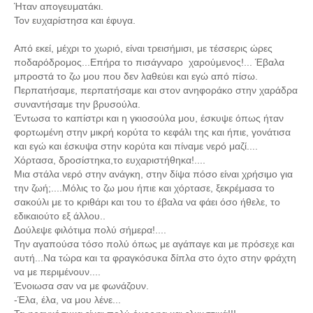
Ήταν απογευματάκι.
Τον ευχαρίστησα και έφυγα.
Από εκεί, μέχρι το χωριό, είναι τρεισήμισι, με τέσσερις ώρες
ποδαρόδρομος...Επήρα το πισάγναρο χαρούμενος!...
Έβαλα
μπροστά το ζω μου που δεν λαθεύει και εγώ από πίσω.
Περπατήσαμε, περπατήσαμε και στον ανηφοράκο στην χαράδρα
συναντήσαμε την βρυσούλα.
Έντωσα το καπίστρι και η γκιοσούλα μου, έσκυψε όπως ήταν
φορτωμένη στην μικρή κορύτα το κεφάλι της και ήπιε, γονάτισα
και εγώ και έσκυψα στην κορύτα και πίναμε νερό μαζί....
Χόρτασα, δροσίστηκα,το ευχαριστήθηκα!....
Μια στάλα νερό στην ανάγκη, στην δίψα πόσο είναι χρήσιμο για
την ζωή;....Μόλις το ζω μου ήπιε και χόρτασε, ξεκρέμασα το
σακούλι με το κριθάρι και του το έβαλα να φάει όσο ήθελε, το
εδικαιούτο εξ άλλου..
Δούλεψε φιλότιμα πολύ σήμερα!....
Την αγαπούσα τόσο πολύ όπως με αγάπαγε και με πρόσεχε και
αυτή...Να τώρα και τα φραγκόσυκα δίπλα στο όχτο στην φράχτη
να με περιμένουν....
Ένοιωσα σαν να με φωνάζουν.
-Έλα, έλα, να μου λένε...