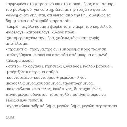
καρφωμένο στο μπροστινό και στο πισινό μέρος στο σαμάρι
του μουλαριού για να στηρίζεται με την τριχιά το φορτίο.
-γέννημα=ότι γεννιέται, ότι γίνεται από την Γη, συνήθως τα
δημητριακά σιτάρι κριθάρι,αραποσίτι.
-ξακρίδι=μεγάλο κομμάτι ψωμί,από την άκρη του καρβελιού.
-καρέλαγε= κατρακύλαγε, κύλαγε πολύ.
-χασομερώ=χάνω την μέρα, χαζεύω,κάνω κάτι χωρίς
αποτέλεσμα.
- πραμάτεια= πράγμα,προϊόν, εμπόρευμα προς πώληση.
-απλογήθηκε= ακούει και απαντάει από μακρυά σε φωνή
κάλεσμα άλλου.
- σατέρι= το όργανο μετρήσεως ζυγίσεως μεγάλου βάρους...
-μπέρτζελη= πέτρωμα σαθρό
-κουνταρεμένο=κούντουρος + ρεμένος= λίγος
μικρός+λιωμένος,κουρασμένος, ταλαιπωρημένος.
-κακοντέλικο= κακό τέλος, κακότυχος, δυστυχισμένος,
πεινασμένος, αδύνατος τόσο πολύ που είναι έτοιμος να
τελειώσει,να πεθάνει.
-αγρασκελιά= ανδρικό βήμα, μεγάλο βήμα, μεγάλη περπατησιά.
(ΧΙΜ)