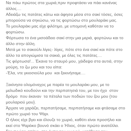
Να πάω πρώτος στα χωριά,πριν προφτάσει να πάει κανένας
άλλος....
Αδειάζω τις πατάτες κάτω και άφησα μέσα στο σακί τόσες, όσες
μπορούσα να σηκώσω, να τις φορτώσω στο μουλαράκι μας.
Το μουλαράκι μας είχε φιλότιμο, με υπομονή καθόταν να το
φορτώσω.
Φόρτωσα το ένα μισοάδειο σακί στην μια μεριά, φορτώνω και το
άλλο στην άλλη.
Μετά με το σακούλι λίγες- λίγες, πότε στο ένα σακί και πότε στο
άλλο τα απογιώμισα τα σακιά, με όλες τις πατάτες....
Τις φόρτωσα!... Έκανα το σταυρό μου, χάιδεψα στα αυτιά, στην
μούρη, το ζω μου και του είπα:
-Έλα, ντε γκιοσιούλα μου και ξεκινήσαμε....
Ξεκίνησα ολομόναχος με παρέα το μουλαράκι μου, με το
μελωδικό κουδούνι και την περπατησιά του, με τον ήχο στον
δρόμο που έκαναν τα πέταλα των ποδιών του ζου μου {του
μουλαριού μου}.
Άρχισε να χαράζει, περπατήσαμε, περπατήσαμε και φτάσαμε στο
πρώτο χωριό του Ψάρι.
Ο ήλιος είχε βγει και έλουζε το χωριό, καθότι είναι προσήλιο και
εκεί στο Ψαρέικο βουνό σκάει ο Ήλιος, όταν πρώτο ανατέλλει.