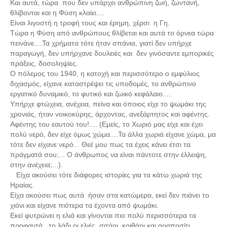
Και αυτά, τώρα που δεν υπάρχει ανθρώπινη ζωή, ζωντανή,
θλίβονται και η Φύση κλαίει....
Πετρόκτιστα Σπίτια - Εκκλησίες
Είναι λιγοστή η τροφή τους και έρημη, χέρσι η Γη.
Πανοραμικές φωτογραφίες
Τώρα η Φύση από ανθρώπους θλίβεται και αυτά το όρνεα τώρα
πεινάνε....Τα χρήματα τότε ήταν σπάνια, γιατί δεν υπήρχε
Σύνδεσμοι
παραγωγή, δεν υπήρχανε δουλειές και δεν γινόσαντε εμπορικές
πράξεις, δοσοληψίες.
Ο πόλεμος του 1940, η κατοχή και περισσότερο ο εμφύλιος
διχασμός, είχανε καταστρέψει τις υποδομές, το ανθρώπινο
εργατικό δυναμικό, το φυτικό και ζωικό κεφάλαιο....
Υπήρχε φτώχεια, ανέχεια, πείνα και όποιος είχε το ψωμάκι της
χρονιάς, ήταν νοικοκύρης, άρχοντας, ανεξάρτητος και αφέντης.
Αφέντης του εαυτού του!.... (Εμείς, το Χωριό μας είχε και έχει
πολύ νερό, δεν είχε όμως χώμα....Τα άλλα χωριά είχανε χώμα, μα
τότε δεν είχανε νερό... Θεέ μου πως τα έχεις κάνει έτσι τα
πράγματά σου;...
Ο άνθρωπος να είναι πάντοτε στην έλλειψη,
στην ανέχεια;...).
Είχα ακούσει τότε διάφορες ιστορίες για τα κάτω χωριά της
Ηραίας.
Είχα ακούσει πως αυτά ήσαν στα κατώμερα, εκεί δεν πιάνει το
χιόνι και είχανε πιότερα τα έχοντα από ψωμάκι.
Εκεί φυτρώνει η ελιά και γίνονται πιο πολύ περισσότερα τα
προφαντά, το λάδι,οι ελιές, σιτάρι, κριθάρι και αραποσίτι.