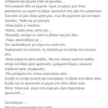
Ξεδίψασα και άρχισα πάλι να φωνάζω....
Από μακρυά είδα να έρχεται προς το μέρος μου ένας
μεσόκοπος με γοργό το βήμα, κρατούσε στο χέρι του μαγκούρα.
Σαν κάτι να μου έλεγε μέσα μου, πως θα ερχότανε για να πάρει
πατάτες. Ήρθε και με ρώτησε.
-Είναι καλές οι πατάτες;
-Καλές, καλές είναι, κοίτα τες...
Πλησιάζει, ανοίγει το σακί τις βλέπει και μου λέει...
-Πάμε, ακολούθησε με...
Τον ακολούθησα, με πήγε στο σπίτι του.
Ξεφόρτωσε τις πατάτες, τις ζύγιασε με το σατέρι του και μου
είπε.
-Είναι σαράντα εφτά οκάδες. Θα σου δώσω τριάντα οκάδες
σιτάρι και δέκα εφτά αραποσίτι, γράμματα ξέρεις, κάνουνε
σαράντα εφτά, συμφωνείς;
-Ναι μπάρμπα ότι, όπως κανονίσεις κάνε...
Ζυγίζει το σιτάρι σωστά και πρόσβαρα, το έβαλε στο άδειο σακί,
ζυγίζει και το αραποσίτι το ρίχνει στο άλλο άδειο σακί.
Μετά πιάνει και ρίχνει στο σακί μου λίγο παραπάνω
αραποσίτι....
Ξεπούλησα....
Θα πάω γεννηματάκι στο σπίτι!...