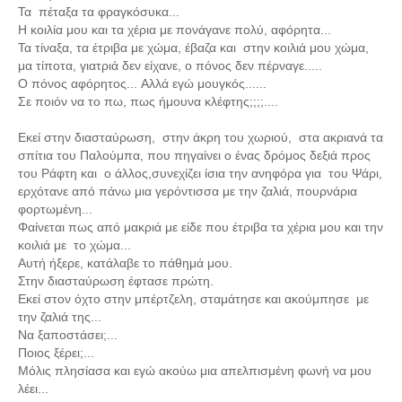
Τα πέταξα τα φραγκόσυκα...
Η κοιλία μου και τα χέρια με πονάγανε πολύ, αφόρητα...
Τα τίναξα, τα έτριβα με χώμα, έβαζα και στην κοιλιά μου χώμα,
μα τίποτα, γιατριά δεν είχανε, ο πόνος δεν πέρναγε.....
Ο πόνος αφόρητος...
Αλλά εγώ μουγκός......
Σε ποιόν να το πω, πως ήμουνα κλέφτης;;;;....
Εκεί στην διασταύρωση, στην άκρη του χωριού, στα ακριανά τα
σπίτια του Παλούμπα, που πηγαίνει ο ένας δρόμος δεξιά προς
του Ράφτη και ο άλλος,συνεχίζει ίσια την ανηφόρα για του Ψάρι,
ερχότανε από πάνω μια γερόντισσα με την ζαλιά, πουρνάρια
φορτωμένη...
Φαίνεται πως από μακριά με είδε που έτριβα τα χέρια μου και την
κοιλιά με το χώμα...
Αυτή ήξερε, κατάλαβε το πάθημά μου.
Στην διασταύρωση έφτασε πρώτη.
Εκεί στον όχτο στην μπέρτζελη, σταμάτησε και ακούμπησε με
την ζαλιά της...
Να ξαποστάσει;...
Ποιος ξέρει;...
Μόλις πλησίασα και εγώ ακούω μια απελπισμένη φωνή να μου
λέει...