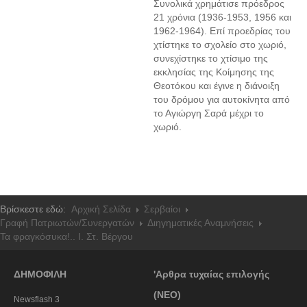
Συνολικά χρημάτισε πρόεδρος
21 χρόνια (1936-1953, 1956 και
1962-1964). Επί προεδρίας του
χτίστηκε το σχολείο στο χωριό,
συνεχίστηκε το χτίσιμο της
εκκλησίας της Κοίμησης της
Θεοτόκου και έγινε η διάνοιξη
του δρόμου για αυτοκίνητα από
το Αγιώργη Σαρά μέχρι το
χωριό.
Βρίσκεστε εδώ:
Αρχική Σελίδα
Σερβαίοι
Γραφή Πατριωτών/Συνεργατών
Διηγηματικές Αναμνήσεις
Τα φραγκόσυκα!.. Ι. Στ. Βέργου
ΔΗΜΟΦΙΛΗ
'Αρθρα τυχαίας επιλογής
(ΝΕΟ)
Newsflash 3