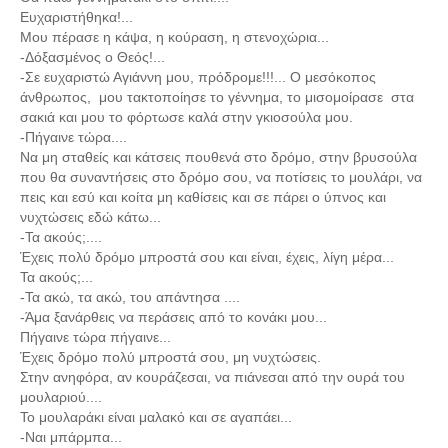
Ευχαριστήθηκα!...
Μου πέρασε η κάψα, η κούραση, η στενοχώρια...
-Δόξασμένος ο Θεός!...
-Σε ευχαριστώ Αγιάννη μου, πρόδρομε!!!... Ο μεσόκοπος
άνθρωπος, μου τακτοποίησε το γέννημα, το μισομοίρασε στα
σακιά και μου το φόρτωσε καλά στην γκιοσούλα μου.
-Πήγαινε τώρα....
Να μη σταθείς και κάτσεις πουθενά στο δρόμο, στην βρυσούλα
που θα συναντήσεις στο δρόμο σου, να ποτίσεις το μουλάρι, να
πεις και εσύ και κοίτα μη καθίσεις και σε πάρει ο ύπνος και
νυχτώσεις εδώ κάτω...
-Τα ακούς;....
Έχεις πολύ δρόμο μπροστά σου και είναι, έχεις, λίγη μέρα...
Τα ακούς;...
-Τα ακώ, τα ακώ, του απάντησα ....
-Άμα ξανάρθεις να περάσεις από το κονάκι μου...
Πήγαινε τώρα πήγαινε...
Έχεις δρόμο πολύ μπροστά σου, μη νυχτώσεις.
Στην ανηφόρα, αν κουράζεσαι, να πιάνεσαι από την ουρά του
μουλαριού....
Το μουλαράκι είναι μαλακό και σε αγαπάει...
-Ναι μπάρμπα...