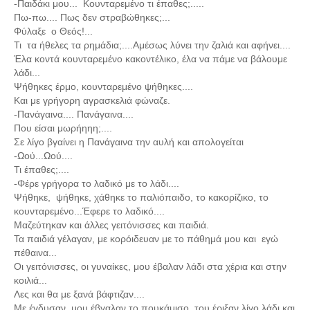
-Παιδάκι μου... Κουνταρεμένο τι έπαθες;.....
Πω-πω.... Πως δεν στραβώθηκες;...
Φύλαξε ο Θεός!...
Τι τα ήθελες τα ρημάδια;....Αμέσως λύνει την ζαλιά και αφήνει....
Έλα κοντά κουνταρεμένο κακοντέλικο, έλα να πάμε να βάλουμε
λάδι...
Ψήθηκες έρμο, κουνταρεμένο ψήθηκες....
Και με γρήγορη αγρασκελιά φώναζε.
-Πανάγαινα.... Πανάγαινα....
Που είσαι μωρήηηη;....
Σε λίγο βγαίνει η Πανάγαινα την αυλή και απολογείται
-Ωού...Ωού....
Τι έπαθες;....
-Φέρε γρήγορα το λαδικό με το λάδι....
Ψήθηκε, ψήθηκε, χάθηκε το παλιόπαιδο, το κακορίζικο, το
κουνταρεμένο...Έφερε το λαδικό....
Μαζεύτηκαν και άλλες γειτόνισσες και παιδιά.
Τα παιδιά γέλαγαν, με κορόιδευαν με το πάθημά μου και εγώ
πέθαινα...
Οι γειτόνισσες, οι γυναίκες, μου έβαλαν λάδι στα χέρια και στην
κοιλιά...
Λες και θα με ξανά βάφτιζαν....
Με έγδυσαν, μου έβγαλαν το πουκάμισο, του έριξαν λίγο λάδι και