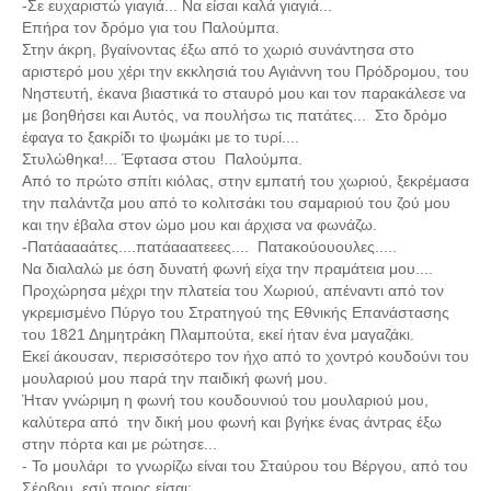
-Σε ευχαριστώ γιαγιά... Να είσαι καλά γιαγιά...
Επήρα τον δρόμο για του Παλούμπα.
Στην άκρη, βγαίνοντας έξω από το χωριό συνάντησα στο
αριστερό μου χέρι την εκκλησιά του Αγιάννη του Πρόδρομου, του
Νηστευτή, έκανα βιαστικά το σταυρό μου και τον παρακάλεσε να
με βοηθήσει και Αυτός, να πουλήσω τις πατάτες... Στο δρόμο
έφαγα το ξακρίδι το ψωμάκι με το τυρί....
Στυλώθηκα!... Έφτασα στου Παλούμπα.
Από το πρώτο σπίτι κιόλας, στην εμπατή του χωριού, ξεκρέμασα
την παλάντζα μου από το κολιτσάκι του σαμαριού του ζού μου
και την έβαλα στον ώμο μου και άρχισα να φωνάζω.
-Πατάαααάτες....πατάααατεεες.... Πατακούουουλες.....
Να διαλαλώ με όση δυνατή φωνή είχα την πραμάτεια μου....
Προχώρησα μέχρι την πλατεία του Χωριού, απέναντι από τον
γκρεμισμένο Πύργο του Στρατηγού της Εθνικής Επανάστασης
του 1821 Δημητράκη Πλαμπούτα, εκεί ήταν ένα μαγαζάκι.
Εκεί άκουσαν, περισσότερο τον ήχο από το χοντρό κουδούνι του
μουλαριού μου παρά την παιδική φωνή μου.
Ήταν γνώριμη η φωνή του κουδουνιού του μουλαριού μου,
καλύτερα από την δική μου φωνή και βγήκε ένας άντρας έξω
στην πόρτα και με ρώτησε...
- Το μουλάρι το γνωρίζω είναι του Σταύρου του Βέργου, από του
Σέρβου, εσύ ποιος είσαι;...