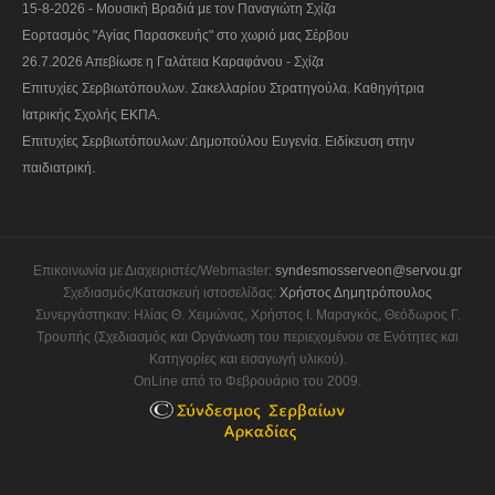
15-8-2026 - Μουσική Βραδιά με τον Παναγιώτη Σχίζα
Εορτασμός "Αγίας Παρασκευής" στο χωριό μας Σέρβου
26.7.2026 Απεβίωσε η Γαλάτεια Καραφάνου - Σχίζα
Επιτυχίες Σερβιωτόπουλων. Σακελλαρίου Στρατηγούλα. Καθηγήτρια
Ιατρικής Σχολής ΕΚΠΑ.
Επιτυχίες Σερβιωτόπουλων: Δημοπούλου Ευγενία. Ειδίκευση στην
παιδιατρική.
Επικοινωνία με Διαχειριστές/Webmaster:
syndesmosserveon@servou.gr
Σχεδιασμός/Κατασκευή ιστοσελίδας:
Χρήστος Δημητρόπουλος
Συνεργάστηκαν: Ηλίας Θ. Χειμώνας, Χρήστος Ι. Μαραγκός, Θεόδωρος Γ.
Τρουπής (Σχεδιασμός και Οργάνωση του περιεχομένου σε Ενότητες και
Κατηγορίες και εισαγωγή υλικού).
OnLine από το Φεβρουάριο του 2009.