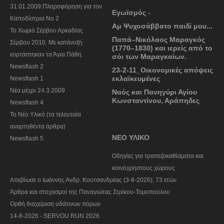
31.01.2009.Πληροφόρηση για τον
Εγωϊσμός -
Καποδίστρια Νο 2
Αμ Ψυχοσάββατο παιδί μου...
To Χωριό Σέρβου Αρκαδίας
Παπά–Νικόλαος Μαραγκός
Σέρβου 2010. Με κατάνυξη
(1770–1830) και ιερείς από το
εορτάστηκαν τα Άγια Πάθη.
σόι των Μαραγκαίων.
Newsflash 2
23-2-11_Οικονομικές απόψεις
εκλαϊκευμένες
Newsflash 1
Nέα μέχρι 24.3.2009
Ναός και Πανηγύρι Αγίου
Κωνσταντίνου, Αράπηδες
Newsflash 4
Το Νέο Υλικό (τα τελευταία
αναρτηθέντα άρθρα)
ΝΕΟ ΥΛΙΚΟ
Newsflash 5
Οδηγίες για τραπεζοκαθίσματα και
κοινόχρηστους χώρους
Απεβίωσε ο Ιωάννης Ανδρ. Κουτσανδρέας (3-8-2026), 73 ετών
Άρθρα και στοχασμοί της Παναγιώτας Στρίκου-Τομοπούλου
Ορθή διαχείριση υδάτινων πόρων
14-8-2026 - SERVOU RUN 2026