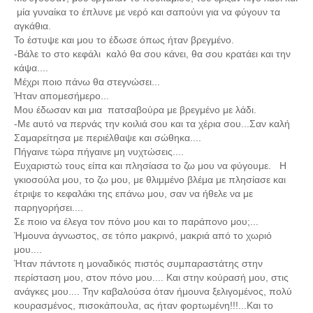
μία γυναίκα το έπλυνε με νερό και σαπούνι για να φύγουν τα
αγκάθια.
Το έστυψε και μου το έδωσε όπως ήταν βρεγμένο.
-Βάλε το στο κεφάλι καλό θα σου κάνει, θα σου κρατάει και την
κάψα....
Μέχρι ποιο πάνω θα στεγνώσει...
Ήταν απομεσήμερο...
Μου έδωσαν και μια πατσαβούρα με βρεγμένο με λάδι.
-Με αυτό να περνάς την κοιλιά σου και τα χέρια σου...
Σαν καλή
Σαμαρείτησα με περιέλθαψε
και σώθηκα....
Πήγαινε τώρα πήγαινε μη νυχτώσεις....
Ευχαριστώ τους είπα και πλησίασα το ζω μου να φύγουμε. Η
γκιοσούλα μου, το ζω μου, με θλιμμένο βλέμα με πλησίασε και
έτριψε το κεφαλάκι της επάνω μου, σαν να ήθελε να με
παρηγορήσει....
Σε ποιο να έλεγα τον πόνο μου και το παράπονο μου;...
Ήμουνα άγνωστος, σε τόπο μακρινό, μακριά από το χωριό
μου....
Ήταν πάντοτε η μοναδικός πιστός συμπαραστάτης στην
περίσταση μου, στον πόνο μου.... Και στην κούρασή μου, στις
ανάγκες μου.... Την καβαλούσα όταν ήμουνα ξελιγομένος, πολύ
κουρασμένος, πισοκάπουλα, ας ήταν φορτωμένη!!!...Και το