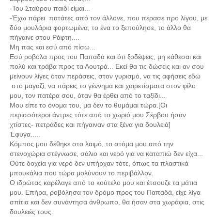
-Του Σταύρου παιδί είμαι...
-Έχω πάρει πατάτες από τον άλλονε, που πέρασε προ λίγου, με
δύο μουλάρια φορτωμένα, το ένα το ξεπούλησε, το άλλο θα
πήγαινε στου Ράφτη....
Μη πας και εσύ από πίσω...
Εσύ ροβόλα προς του Παπαδά και ότι ξοδέψεις, μη κάθεσαι και
πολύ και τράβα προς τα Λουτρά... Εκεί θα τις δώσεις και αν σου
μείνουν λίγες όταν περάσεις, στον γυρισμό, να τις αφήσεις εδώ
στο μαγαζί, να πάρεις το γέννημα και χαιρετίσματα στον φίλο
μου, τον πατέρα σου, όταν θα έρθει από το ταξίδι...
Μου είπε το όνομα του, μα δεν το θυμάμαι τώρα.[Οι
περισσότεροι άντρες τότε από το χωριό μου Σέρβου ήσαν
χτίστες- πετράδες και πήγαιναν στα ξένα για δουλειά]
Έφυγα.....
Κόμπος μου δέθηκε στο λαιμό, το στόμα μου από την
στενοχώρια στέγνωσε, σάλιο και νερό για να καταπιώ δεν είχα...
Ούτε δοχεία για νερό δεν υπήρχαν τότε, όπως τα πλαστικά
μπουκάλια που τώρα μολύνουν το περιβάλλον.
Ο ιδρώτας καρέλαγε από το κούτελο μου και έτσουζε τα μάτια
μου. Επήρα, ροβόλησα τον δρόμο προς του Παπαδά, είχε λίγα
σπίτια και δεν συνάντησα άνθρωπο, θα ήσαν στα χωράφια, στις
δουλειές τους.