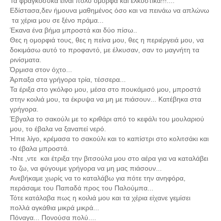
Τα φραγκόσυκα είναι πολύ όμορφα και ελκυστικά!!!....
Εδίστασα,δεν ήμουνα μαθημένος όσο και να πεινάω να απλώνω
τα χέρια μου σε ξένο πράμα...
Έκανα ένα βήμα μπροστά και δύο πίσω..
Θες η ομορφιά τους, θες η πείνα μου, θες η περιέργειά μου, να
δοκιμάσω αυτό το προφαντό, με έλκυσαν, σαν το μαγνήτη τα
ρινίσματα.
Όρμισα στον όχτο...
Άρπαξα στα γρήγορα τρία, τέσσερα...
Τα έριξα στο γκόλφο μου, μέσα στο πουκάμισό μου, μπροστά
στην κοιλιά μου, τα έκρυψα να μη με πιάσουν... Κατέβηκα στα
γρήγορα.
Έβγαλα το σακούλι με το κριθάρι από το κεφάλι του μουλαριού
μου, το έβαλα να ξαναπεί νερό.
Ήπιε λίγο, κρέμασα το σακούλι και το καπίστρι στο κολιτσάκι και
το έβαλα μπροστά.
-Ντε ,ντε και έτριξα την βιτσούλα μου στο αέρα για να καταλάβει
το ζω, να φύγουμε γρήγορα να μη μας πιάσουν...
Ανεβήκαμε χωρίς να το καταλάβω για πότε την ανηφόρα,
περάσαμε του Παπαδά προς του Παλούμπα...
Τότε κατάλαβα πως η κοιλιά μου και τα χέρια είχανε γεμίσει
πολλά αγκάθια μικρά μικρά...
Πόναγα... Πονούσα πολύ....