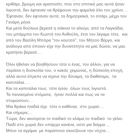
Τα Τελευταία Νέα
κριθάρι, βρώμη και αραποσίτι, που στο σπιτικό μας αυτά ήσαν
λιγοστά, δεν έφταναν να θρέψουνε την φαμελιά όλο τον χρόνο....
Αυτοί που έφυγαν για πάντα
Έφταναν, δεν έφταναν αυτά, τα δημητριακά, το σιτάρι, μέχρι τον
Γενάρη μήνα.
Γάμοι - Γεννήσεις - Βαπτίσεις
Και μετά δούλευε βερεσέ η σάκινα το αλεύρι, από τα Λαγκάδια,
Επιτυχίες - Διακρίσεις
τον μπάρμπα τον Κωστή τον Ανθούλη,
έτσι τον λέγαμε τότε,
και
από τον Βασίλη Μπόρα "τον κουτσό", τον Μήτσο Βέργο, και
Μηνύματα Επισκεπτών
ανάλογα από όποιον είχε την δυνατότητα να μας δώσει, να μας
παλιά αρχειοθετημένα
κρατήσει βερεσέ....
Λαογραφία
Όλοι ήθελαν να βοηθήσουν τότε ο ένας, τον άλλον, για να
περάσει η δυσκολία του, ο κακός χειμώνας, η δύσκολη εποχή,
Πολιτιστικά
αλλά αυτοί έπρεπε να είχανε την δύναμη, τα διαθέσιμα, τα
καπιτάλια.....
Οπτικοακουστικά
Και τα καπιτάλια τους τότε ήσαν όλων τους λιγοστά.
Τα πεινασμένα στόματα, ήσαν πολλά και πως να τα
Φωτορεπορτάζ
στομώσουν;...
Δημοτικά Τραγούδια
Μια θράκα παιδιά είχε τότε ο καθένας στο χωριό....
Και σήμερα;...
Videos
Τώρα, δεν ακούγεται το παιδικό το κλάμα,το παιδικό το γέλιο.
Παιδί στο χωριό δεν υπάρχει κανένα, ούτε για δείγμα....
Albums Φωτογραφιών
Μόνο τα αγρίμια με παράπονο σκούζουνε την νύχτα....
Παλιές Φωτογραφίες του 1930