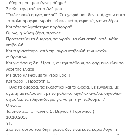
πάθημα μου, μου έγινε μάθημα!...
Σε όλη την μετέπειτα ζωή μου...
"Ουδέν κακό αμιγές καλού". Στο χωριό μου δεν υπάρχουν αυτά
τα πολύ όμορφα, ωραία, ελκυστικά προφαντά, για να ξέρω...
Και τότε τα λιμπίστηκα παράφορα!!.
Όμως, η Φύση ξέρει, προνοεί....
Προστατεύει τα όμορφα, τα ωραία, τα ελκυστικά, από κάθε
επιβουλή.....
Και περισσότερο από την άγρια επιβουλή των κακών
ανθρώπων...
Και για όσους δεν ξέρουν, αν την πάθουν, το φάρμακο είναι το
λάδι της ελιάς!!!
Με αυτό αλείφουμε τα χέρια μας!!!
Και τώρα... Προσοχή!!...
" Όλα τα όμορφα, τα ελκυστικά και τα ωραία, με ευγένεια, με
αγάπη με καλοσύνη, με το μαλακό, αγάλια- αγάλια, σιγούλια-
σιγούλια, τα πλησιάζουμε, για να μη την πάθουμε...."
Όπως....
Τα ακούτε;;;.... Γιάννης Στ Βέργος { Γορτύνιος }
10.10.2015
ΥΓ:
Σκοπός αυτού του διηγήματος δεν είναι κατά κύριο λόγο, η