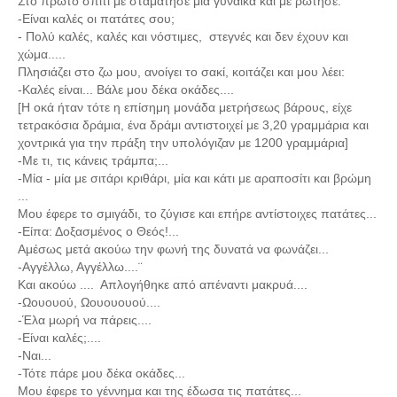
Στο πρώτο σπίτι με σταμάτησε μια γυναίκα και με ρώτησε.
-Είναι καλές οι πατάτες σου;
- Πολύ καλές, καλές και νόστιμες, στεγνές και δεν έχουν και
χώμα.....
Πλησιάζει στο ζω μου, ανοίγει το σακί, κοιτάζει και μου λέει:
-Καλές είναι... Βάλε μου δέκα οκάδες....
[Η οκά ήταν τότε η επίσημη μονάδα μετρήσεως βάρους, είχε
τετρακόσια δράμια, ένα δράμι αντιστοιχεί με 3,20 γραμμάρια και
χοντρικά για την πράξη την υπολόγιζαν με 1200 γραμμάρια]
-Με τι, τις κάνεις τράμπα;...
-Μία - μία με σιτάρι κριθάρι, μία και κάτι με αραποσίτι και βρώμη
...
Μου έφερε το σμιγάδι, το ζύγισε και επήρε αντίστοιχες πατάτες...
-Είπα: Δοξασμένος ο Θεός!...
Αμέσως μετά ακούω την φωνή της δυνατά να φωνάζει...
-Αγγέλλω, Αγγέλλω....¨
Και ακούω .... Απλογήθηκε από απέναντι μακρυά....
-Ωουουού, Ωουουουού....
-Έλα μωρή να πάρεις....
-Είναι καλές;....
-Ναι...
-Τότε πάρε μου δέκα οκάδες...
Μου έφερε το γέννημα και της έδωσα τις πατάτες...