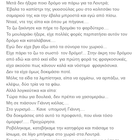
Μετά δεν ήξερα ποιο δρόμο να πάρω για τα Λουτρά;
Έβαλα το καπίστρι της γκιοσούλας μου στο κολιτσάκι του
σαμαριού της και την έβαλα μπροστά και εγώ από πίσω.
Ντεεέ, ντε της είπα και όπου με πήγαινε....
Το ζω ξεκίνησε και πήρε το δρομάκι το φαρδύτερο....
Το μουλαράκι ήξερε, είχε πολλές φορές περπατήσει αυτόν τον
δρόμο και καταλάβαινε....
Εγώ δεν είχα βγει έξω από τα σύνορα του χωριού...
Είχε πάρει το ζω το σωστό τον δρόμο!... Στην άκρη του δρόμου
από εδώ και από εκεί είδα για πρώτη φορά τις φραγκοσυκιές,
είχα ακούσει πως κάνουν καλά και νόστιμα φραγκόσυκα.
Δεν τα είχα όμως δοκιμάσει ποτέ.
Μόλις τα είδα τα λιμπίστηκα, είπα να ορμίσω, να αρπάξω, να
κλέψω, δύο τρία να τα φάω.
Αλλά λογικεύτικα και είπα:
Τώρα πάω για δουλειά, δεν πρέπει να χασομεράω...
Μη σε πιάσουν Γιάννη κιόλας....
Στο γυρισμό.... Κανε υπομονή Γιάννη....
Θα δοκιμάσεις από αυτό το προφαντό, που είναι τόσο
όμορφο!..... Προχώρησα.
Ροβόληκαμε, κατεβήκαμε την κατηφόρα και πιάσαμε το
ίσιωμα, σε λίγο μπήκαμε στο χωριό στα Λουτρά.