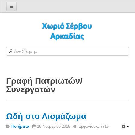
Αρχική σελίδα
Log in/out
Φόρμα εγγραφής χρήστη
H Ιστοσελίδα μας
Χωριό Σέρβου
Το χωριό Σέρβου
Γραφή Πατριωτών/
Αράπηδες
Συνεργατών
Αξιοθέατα
Χάρτης ευρύτερης περιοχής
Σέρβου - Δορυφορική Google
Ωδή στο Λιομάζωμα
Σέρβου και Δήμος Γορτυνίας
Ποιήματα
18 Νοεμβρίου 2019
Εμφανίσεις: 7715
Σερβαίοι