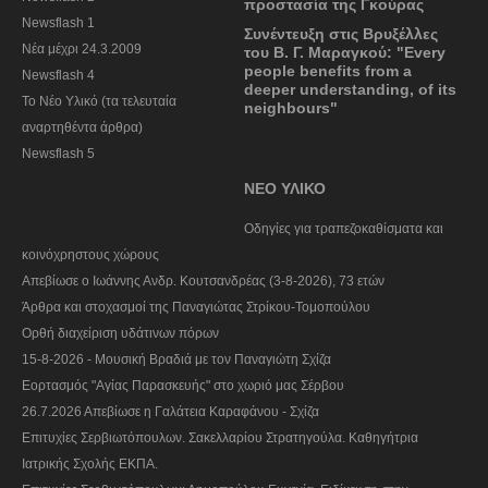
προστασία της Γκούρας
Newsflash 1
Συνέντευξη στις Βρυξέλλες
Nέα μέχρι 24.3.2009
του Β. Γ. Μαραγκού: "Every
people benefits from a
Newsflash 4
deeper understanding, of its
Το Νέο Υλικό (τα τελευταία
neighbours"
αναρτηθέντα άρθρα)
Newsflash 5
ΝΕΟ ΥΛΙΚΟ
Οδηγίες για τραπεζοκαθίσματα και
κοινόχρηστους χώρους
Απεβίωσε ο Ιωάννης Ανδρ. Κουτσανδρέας (3-8-2026), 73 ετών
Άρθρα και στοχασμοί της Παναγιώτας Στρίκου-Τομοπούλου
Ορθή διαχείριση υδάτινων πόρων
15-8-2026 - Μουσική Βραδιά με τον Παναγιώτη Σχίζα
Εορτασμός "Αγίας Παρασκευής" στο χωριό μας Σέρβου
26.7.2026 Απεβίωσε η Γαλάτεια Καραφάνου - Σχίζα
Επιτυχίες Σερβιωτόπουλων. Σακελλαρίου Στρατηγούλα. Καθηγήτρια
Ιατρικής Σχολής ΕΚΠΑ.