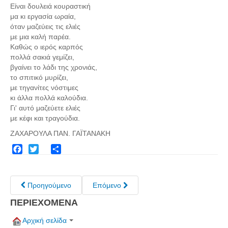
Σερβαίοι Συγγραφείς/Λογoτέχνες
Είναι δουλειά κουραστική
μα κι εργασία ωραία,
Σερβαίοι Καλλιτέχνες
όταν μαζεύεις τις ελιές
Γραφή Πατριωτών/Συνεργατών
με μια καλή παρέα.
Καθώς ο ιερός καρπός
Σερβαίοι Αγωνιστές/Πεσόντες
πολλά σακιά γεμίζει,
βγαίνει το λάδι της χρονιάς,
Σερβαίοι για το Σέρβου
το σπιτικό μυρίζει,
Σύνδεσμος Σερβαίων
με τηγανίτες νόστιμες
κι άλλα πολλά καλούδια.
Εφημερίδα Αρτοζήνος
Γι' αυτό μαζεύετε ελιές
με κέφι και τραγούδια.
Ηλεκτρονική έκδοση Αρτοζήνου
ΖΑΧΑΡΟΥΛΑ ΠΑΝ. ΓΑΪΤΑΝΑΚΗ
Θέματα και δράσεις Συνδέσμου
Ανακοινώσεις
Facebook
Twitter
Share
Η ιστοσελίδα μας
Χάρτης του Site (Sitemap)
Προηγούμενο
Επόμενο
Επικοινωνία
ΠΕΡΙΕΧΟΜΕΝΑ
Τα Νέα
Αρχική σελίδα