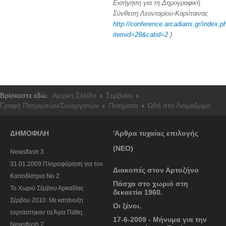
Εισήγηση για τη Δημογραφική
Σύνθεση Λεονταρίου-Καρύταινας
http://conference.arcadians.gr/index.p
itemid=29&catid=2
)
Βρίσκεστε εδώ:
Αρχική Σελίδα
Σερβαίοι
Γραφή Πατριωτών/Συνεργατών
Ποιήματα
Ωδή στο Λιομάζωμα
ΔΗΜΟΦΙΛΗ
'Αρθρα τυχαίας επιλογής
(ΝΕΟ)
Newsflash 3
31.01.2009.Πληροφόρηση για τον
Διακοπές στον Αρτοζήνο
Καποδίστρια Νο 2
Πάσχα στο χωριό στη
To Χωριό Σέρβου Αρκαδίας
δεκαετία 1960.
Σέρβου 2010. Με κατάνυξη
Οι ξένοι.
εορτάστηκαν τα Άγια Πάθη.
17-6-2009 - Μήνυμα για την
Newsflash 2