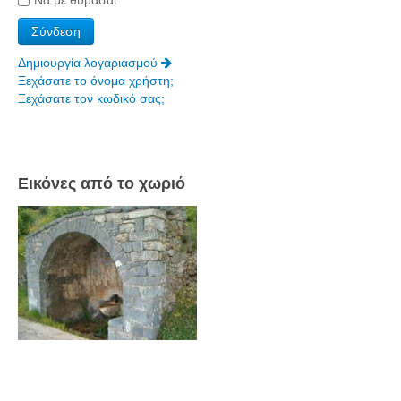
Να με θυμάσαι
Πετρόκτιστα Σπίτια - Εκκλησίες
Πανοραμικές φωτογραφίες
Δημιουργία λογαριασμού
Ξεχάσατε το όνομα χρήστη;
Σύνδεσμοι
Ξεχάσατε τον κωδικό σας;
Εικόνες από το χωριό