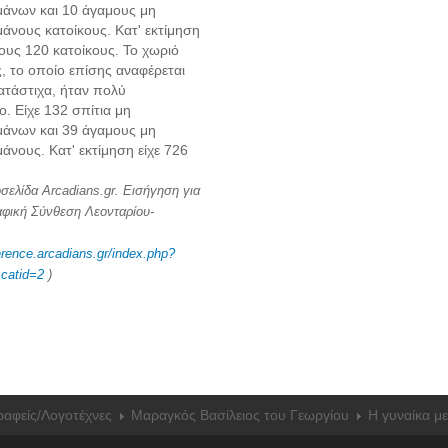
άνων και 10 άγαμους μη
νους κατοίκους. Κατ' εκτίμηση
τους 120 κατοίκους. Το χωριό
, το οποίο επίσης αναφέρεται
Κατάστιχα, ήταν πολύ
ο. Είχε 132 σπίτια μη
άνων και 39 άγαμους μη
νους. Κατ' εκτίμηση είχε 726
.
οσελίδα Arcadians.gr. Εισήγηση για
φική Σύνθεση Λεονταρίου-
erence.arcadians.gr/index.php?
catid=2
)
ραφείς/Λογoτέχνες
Μαραγκός Βασίλειος του Γεωργίου
Η γυναίκα μ