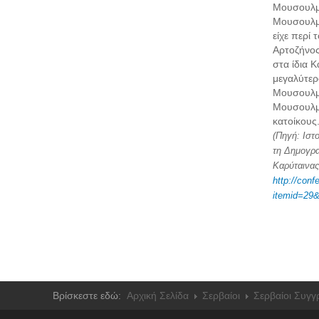
Μουσουλμ
Μουσουλμά
είχε περί 
Αρτοζήνος
στα ίδια 
μεγαλύτερ
Μουσουλμ
Μουσουλμά
κατοίκους
(Πηγή: Ιστ
τη Δημογρα
Καρύταινας
http://conf
itemid=29&
Βρίσκεστε εδώ:
Αρχική Σελίδα
Σερβαίοι
Σερβαίοι Συγγ