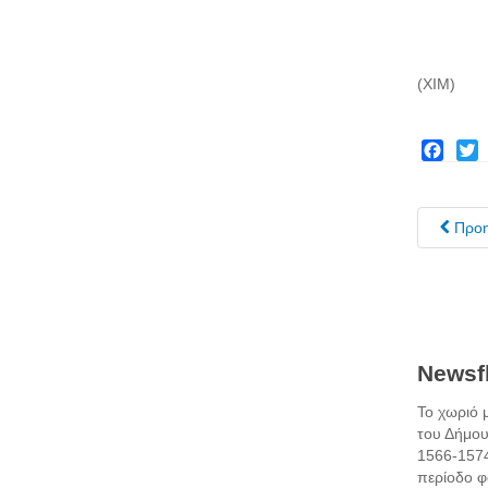
(ΧΙΜ)
Facebo
Twit
Προ
Newsfl
Το χωριό 
του Δήμου
1566-1574
περίοδο φα