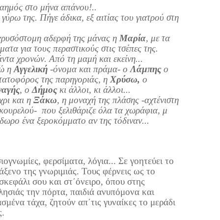
καημός στο μήνα απάνου!..
 γύρω της. Πήγε άδικα, εξ αιτίας του γιατρού στη
χρυσόστομη αδερφή της μάνας η
Μαρία
, με τα
ματα για τους περαστικούς στις τσέπες της.
άντα χρονών. Από τη μαμή και εκείνη...
ώ η
Αγγελική
-όνομα και πράμα- ο
Λάμπης
ο
τατοφόρος της παρηγοριάς, η
Χρύσω,
ο
αγής
, ο
Δήμος
κι άλλοι, κι άλλοι...
χρι και η
Ξάκω
, η μοναχή της πλάσης -αχτένιστη
 κουρελού- που ξελιθάριζε όλα τα χωράφια, μ
ίδωρο ένα ξεροκόμματο αν της τόδιναν...
ιογνωμίες, φερσίματα, λόγια... Σε γοητεύει το
άξενο της γνωριμιάς. Τους φέρνεις ως το
σκεφάλι σου και στ΄όνειρο, όπου στης
λησιάς την πόρτα, παιδιά ανυπόμονα και
ασμένα τάχα, ζητούν απ΄τις γυναίκες το μεράδι
ς.