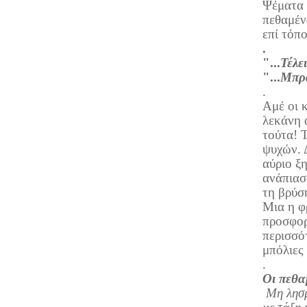
Ψέματα 
πεθαμένο
επί τόπο
.
"...
Τέλε
"...
Μπρά
.
Αμέ οι κ
λεκάνη 
τούτα! Τ
ψυχών. 
αύριο ξ
ανάπιασ
τη βρύση
Μια η φ
προσφορ
περισσό
μπόλιες
.
Οι πεθα
Μη λησμ