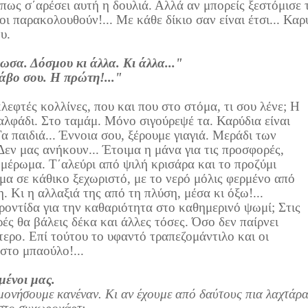
πως σ΄αρέσει αυτή η δουλιά. Αλλά αν μπορείς ξεστόμισε τ
ι παρακολουθούν!... Με κάθε δίκιο σαν είναι έτσι... Καρ
υ.
ιωσα. Δόσμου κι άλλα. Κι άλλα..."
βο σου. Η πρώτη!..."
λεφτές κολλίνες, που και που στο στόμα, τι σου λένε; Η
αλφάδι. Στο ταμάμ. Μόνο σιγούρεψέ τα. Καρύδια είναι
α παιδιά... Έννοια σου, ξέρουμε γιαγιά. Μεράδι των
Δεν μας ανήκουν... Έτοιμα η μάνα για τις προσφορές,
ημέρωμα. Τ΄αλεύρι από ψιλή κρισάρα και το προζύμι
μα σε κάθικο ξεχωριστό, με το νερό μόλις φερμένο από
. Κι η αλλαξιά της από τη πλύση, μέσα κι όξω!...
ροντίδα για την καθαριότητα στο καθημερινό ψωμί; Στις
ές θα βάλεις δέκα και άλλες τόσες. Όσο δεν παίρνει
τερο. Επί τούτου το υφαντό τραπεζομάντιλο και οι
 στο μπαούλο!...
μένοι μας.
ονήσουμε κανέναν. Κι αν έχουμε από δαύτους πια λαχτάρα 