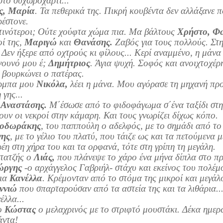
στο συχωροχάρτι...
ς, Μαρία
. Τα πεθερικά της. Πικρή κουβέντα δεν αλλάξανε π
ρέστονε.
τινότεροι; Ούτε χούφτα χώμα πια. Μα βάλτους
Χρήστο, Φ
οί της,
Μαριγώ
και
Θανάσης.
Ζαβός για τους πολλούς. Στη
 Δεν ήξερε από οχτρούς κι φίλους... Κερί αναμμένο, η μάνα
νουνό μου έ;
Δημήτριος
. Άγια ψυχή. Σοφός και ανοιχτοχέρη
 βουρκώνει ο πατέρας.
ρμπα μου
Νικόλα,
λέει η μάνα. Μου αγόρασε τη μηχανή προ
 γης...
:
Αναστάσης.
Μ΄έσωσε από το φιδοφάγωμα σ΄ένα ταξίδι στη
υν οι νεκροί στην κάμαρη. Και τους γνωρίζει δίχως κόπο.
οδωράκης
, του παππούλη ο αδελφός, με το σημάδι από το 
νης
, με το γέλιο του πλατύ, που τάιζε ως και τα πετούμενα
έη στη χήρα του και τα ορφανά, τότε στη γρίπη τη μεγάλη.
τατζής ο
Λιάς,
που πλάνεψε το χάρο ένα μήνα δίπλα στο πρ
ώργης
-ο αρχάγγελος Γαβριήλ- στάχυ και εκείνος του πολέμο
εια
Κανέλλα
. Κρέμονταν από το στόμα της μικροί και μεγάλο
ννιώ
που σπαρταρούσαν από τα αστεία της και τα λιθάρια...
έλλα...
ο
Κώστας
ο μελαχρινός με το στριφτό μουστάκι. Δέκα ημερώ
άντα!