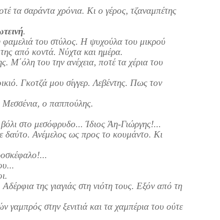
οτέ τα σαράντα χρόνια. Κι ο γέρος, τζαναμπέτης
ωτεινή
.
 φαμελιά του στύλος. Η ψυχούλα του μικρού
 της από κοντά. Νύχτα και ημέρα.
ς. Μ΄όλη του την ανέχεια, ποτέ τα χέρια του
ικιό. Γκοτζά μου σίγγερ. Λεβέντης. Πως τον
 Μεσσένια, ο παππούλης.
βόλι στο μεσόφρυδο... Ίδιος Άη-Γιώργης!...
 με δαύτο. Ανέμελος ως προς το κουμάντο. Κι
οσκέφαλο!...
υ...
ι.
 Αδέρφια της γιαγιάς στη νιότη τους. Εξόν από τη
ν γαμπρός στην ξενιτιά και τα χαμπέρια του ούτε