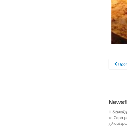
Προ
Newsfl
Η διάνοιξ
το Σαρά μ
χιλιομέτρω