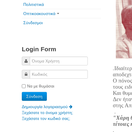
Πολιτιστικά
Οπτικοακουστικά
Σύνδεσμοι
Login Form
.
Ιδιαίτε
αποδεχτ
Ο πόνος
Να με θυμάσαι
τους ει
Και θυμά
Δεν ήτα
στης Απ
Δημιουργία λογαριασμού
.
Ξεχάσατε το όνομα χρήστη;
"Χάρη θ
Ξεχάσατε τον κωδικό σας;
τέτοιες 
.