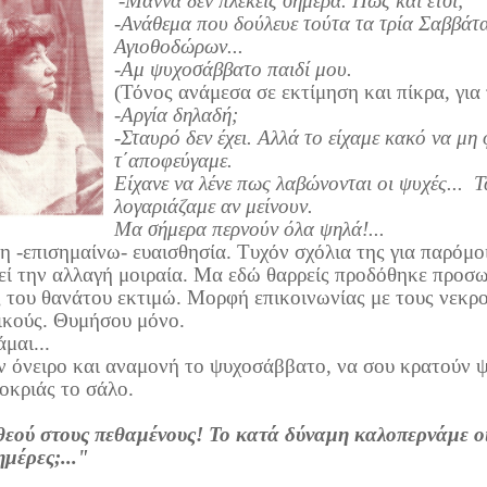
-
Μάννα δεν πλέκεις σήμερα. Πως και έτσι;
-Ανάθεμα που δούλευε τούτα τα τρία Σαββάτα,
Αγιοθοδώρων...
-Αμ ψυχοσάββατο παιδί μου.
(Τόνος ανάμεσα σε εκτίμηση και πίκρα, για
-Αργία δηλαδή;
-Σταυρό δεν έχει. Αλλά το είχαμε κακό να μη
τ΄αποφεύγαμε.
Είχανε να λένε πως λαβώνονται οι ψυχές...
Τ
λογαριάζαμε αν μείνουν.
Μα σήμερα περνούν όλα ψηλά!...
ρη -επισημαίνω- ευαισθησία. Τυχόν σχόλια της για παρόμο
εί την αλλαγή μοιραία. Μα εδώ θαρρείς προδόθηκε προσω
 του θανάτου εκτιμώ. Μορφή επικοινωνίας με τους νεκρού
δικούς. Θυμήσου μόνο.
μαι...
ν όνειρο και αναμονή το ψυχοσάββατο, να σου κρατούν ψ
οκριάς το σάλο.
εού στους πεθαμένους! Το κατά δύναμη καλοπερνάμε οι 
ημέρες;..."