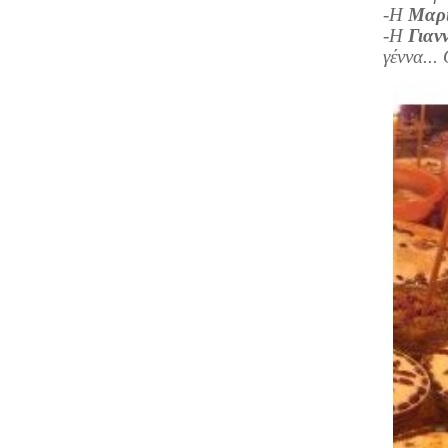
-Η
Μαρ
-Η
Γιαν
γέννα... 