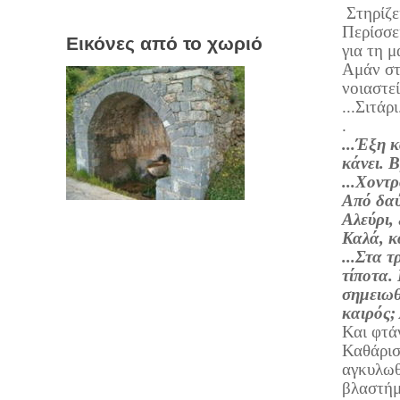
Στηρίζει
Περίσσε
Εικόνες από το χωριό
για τη μ
Αμάν στ
νοιαστεί
...Σιτάρ
.
...Έξη 
κάνει. 
...Χοντρ
Από δαύ
Αλεύρι,
Καλά, κα
...Στα 
τίποτα.
σημειωθο
καιρός;
Και φτά
Καθάρισ
αγκυλωθε
βλαστήμι