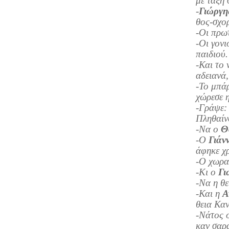
με τάξη 
-
Γιώργη
θος-σχο
-Οι πρω
-Οι γονι
παιδιού.
-Και το 
αδειανά,
-Το μπά
χώρεσε η
-Γράψε
Πληθαίνο
-Να ο
Θ
-Ο
Γιάν
άφηκε χρ
-Ο χωρα
-Κι ο
Γι
-Να η θ
-Και η
Α
θεια Καν
-Νάτος 
καν σαρ