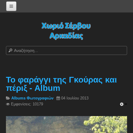
Αρχική σελίδα
Log in/out
Φόρμα εγγραφής χρήστη
H Ιστοσελίδα μας
Χωριό Σέρβου
Το χωριό Σέρβου
Το φαράγγι της Γκούρας και
Αράπηδες
πέριξ - Album
Αξιοθέατα
Χάρτης ευρύτερης περιοχής
Albums Φωτογραφιών
04 Ιουλίου 2013
Εμφανίσεις: 10179
Σέρβου - Δορυφορική Google
Σέρβου και Δήμος Γορτυνίας
Σερβαίοι