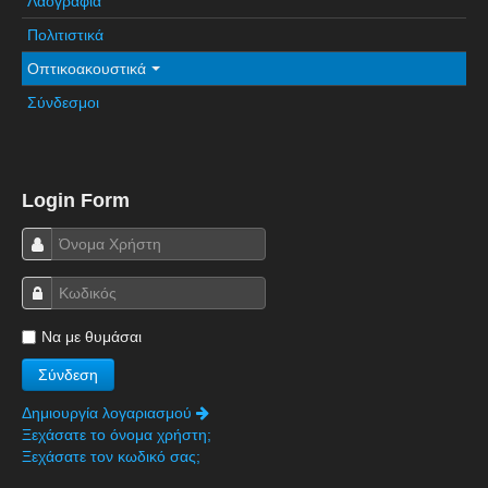
Λαογραφία
Πετρόκτιστα Σπίτια - Εκκλησίες
Πολιτιστικά
Πανοραμικές φωτογραφίες
Οπτικοακουστικά
Σύνδεσμοι
Σύνδεσμοι
Login Form
Να με θυμάσαι
Δημιουργία λογαριασμού
Ξεχάσατε το όνομα χρήστη;
Ξεχάσατε τον κωδικό σας;