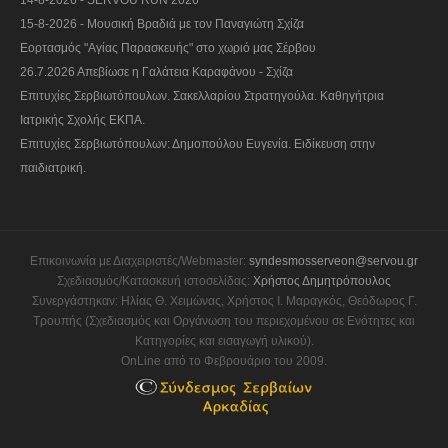
14-8-2026 - SERVOU RUN 2026
15-8-2026 - Μουσική Βραδιά με τον Παναγιώτη Σχίζα
Εορτασμός "Αγίας Παρασκευής" στο χωριό μας Σέρβου
26.7.2026 Απεβίωσε η Γαλάτεια Καραφάνου - Σχίζα
Επιτυχίες Σερβιωτόπουλων. Σακελλαρίου Στρατηγούλα. Καθηγήτρια
Ιατρικής Σχολής ΕΚΠΑ.
Επιτυχίες Σερβιωτόπουλων: Δημοπούλου Ευγενία. Ειδίκευση στην
παιδιατρική.
Επικοινωνία με Διαχειριστές/Webmaster:
syndesmosserveon@servou.gr
Σχεδιασμός/Κατασκευή ιστοσελίδας:
Χρήστος Δημητρόπουλος
Συνεργάστηκαν: Ηλίας Θ. Χειμώνας, Χρήστος Ι. Μαραγκός, Θεόδωρος Γ.
Τρουπής (Σχεδιασμός και Οργάνωση του περιεχομένου σε Ενότητες και
Κατηγορίες και εισαγωγή υλικού).
OnLine από το Φεβρουάριο του 2009.