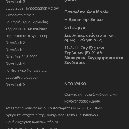
Newsflash 3
31.01.2009.Πληροφόρηση για τον
Παναγόπουλου Μαρία
Καποδίστρια Νο 2
Η Βρύση της Ξάκως
To Χωριό Σέρβου Αρκαδίας
Οι Γεωργοί
Σέρβου 2010. Με κατάνυξη
Σερβαίικα, απίστευτα, και
εορτάστηκαν τα Άγια Πάθη.
όμως …αληθινά (2)
Newsflash 2
11-3-11. Οι ρίζες των
Newsflash 1
Σερβαίων (5). Χ. Αθ.
Nέα μέχρι 24.3.2009
Μαραγκού. Συγχαρητήρια στο
Σύνδεσμο.
Newsflash 4
Το Νέο Υλικό (τα τελευταία
αναρτηθέντα άρθρα)
ΝΕΟ ΥΛΙΚΟ
Newsflash 5
Οδηγίες για τραπεζοκαθίσματα και
κοινόχρηστους χώρους
Απεβίωσε ο Ιωάννης Ανδρ. Κουτσανδρέας (3-8-2026), 73 ετών
Άρθρα και στοχασμοί της Παναγιώτας Στρίκου-Τομοπούλου
Ορθή διαχείριση υδάτινων πόρων