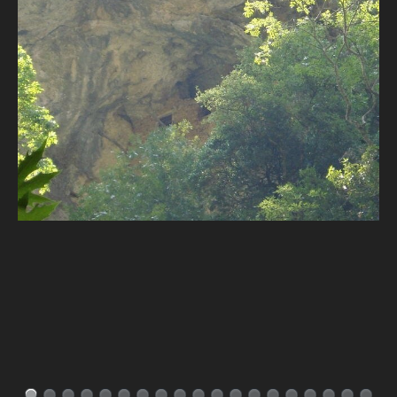
Σερβαίοι Συγγραφείς/Λογoτέχνες
Σερβαίοι Καλλιτέχνες
Γραφή Πατριωτών/Συνεργατών
Σερβαίοι Αγωνιστές/Πεσόντες
Σερβαίοι για το Σέρβου
Σύνδεσμος Σερβαίων
Εφημερίδα Αρτοζήνος
Ηλεκτρονική έκδοση Αρτοζήνου
Θέματα και δράσεις Συνδέσμου
Ανακοινώσεις
Η ιστοσελίδα μας
Χάρτης του Site (Sitemap)
Επικοινωνία
Τα Νέα